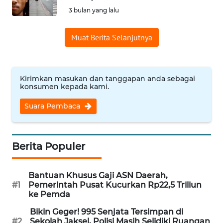
SAINS-TEKNO
3 bulan yang lalu
KESEHATAN
Muat Berita Selanjutnya
INTERNASIONAL
Kirimkan masukan dan tanggapan anda sebagai
konsumen kepada kami.
SERBA-SERBI
Suara Pembaca
PENDIDIKAN
OLAHRAGA
Berita Populer
OPINI
Bantuan Khusus Gaji ASN Daerah,
#1
Pemerintah Pusat Kucurkan Rp22,5 Triliun
ke Pemda
EDITORIAL
Bikin Geger! 995 Senjata Tersimpan di
#2
Sekolah Jaksel, Polisi Masih Selidiki Ruangan