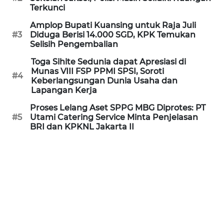
Informasi
Terkunci
Amplop Bupati Kuansing untuk Raja Juli
INDEKS
#3
Diduga Berisi 14.000 SGD, KPK Temukan
BERITA
Selisih Pengembalian
Toga Sihite Sedunia dapat Apresiasi di
KONTAK
Munas VIII FSP PPMI SPSI, Soroti
KAMI
#4
Keberlangsungan Dunia Usaha dan
Lapangan Kerja
INFO
Proses Lelang Aset SPPG MBG Diprotes: PT
IKLAN
#5
Utami Catering Service Minta Penjelasan
BRI dan KPKNL Jakarta II
TENTANG
KAMI
PEDOMAN
MEDIA
SIBER
REDAKSI