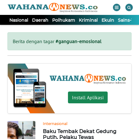
Nasional
Daerah
Polhukam
Kriminal
Ekuin
Sains-Te
WAHANA
Tutup
TV
Berita dengan tagar
#ganguan-emosional
NASIONAL
DAERAH
POLHUKAM
Install Aplikasi
KRIMINAL
Internasional
EKUIN
Baku Tembak Dekat Gedung
Putih, Pelaku Tewas