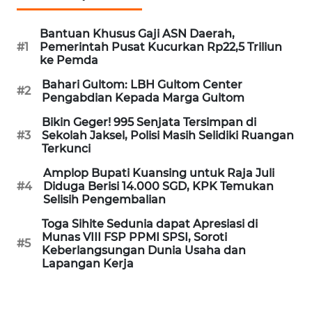
Informasi
Bantuan Khusus Gaji ASN Daerah,
INDEKS
#1
Pemerintah Pusat Kucurkan Rp22,5 Triliun
BERITA
ke Pemda
Bahari Gultom: LBH Gultom Center
KONTAK
#2
Pengabdian Kepada Marga Gultom
KAMI
Bikin Geger! 995 Senjata Tersimpan di
#3
Sekolah Jaksel, Polisi Masih Selidiki Ruangan
INFO
Terkunci
IKLAN
Amplop Bupati Kuansing untuk Raja Juli
#4
Diduga Berisi 14.000 SGD, KPK Temukan
TENTANG
Selisih Pengembalian
KAMI
Toga Sihite Sedunia dapat Apresiasi di
Munas VIII FSP PPMI SPSI, Soroti
PEDOMAN
#5
Keberlangsungan Dunia Usaha dan
MEDIA
Lapangan Kerja
SIBER
REDAKSI