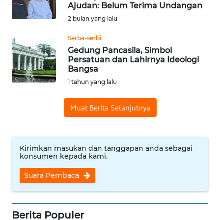
SAINS-TEKNO
Ajudan: Belum Terima Undangan
2 bulan yang lalu
KESEHATAN
Serba-serbi
Gedung Pancasila, Simbol
Persatuan dan Lahirnya Ideologi
INTERNASIONAL
Bangsa
1 tahun yang lalu
SERBA-SERBI
Muat Berita Selanjutnya
PENDIDIKAN
OLAHRAGA
Kirimkan masukan dan tanggapan anda sebagai
konsumen kepada kami.
OPINI
Suara Pembaca
EDITORIAL
Berita Populer