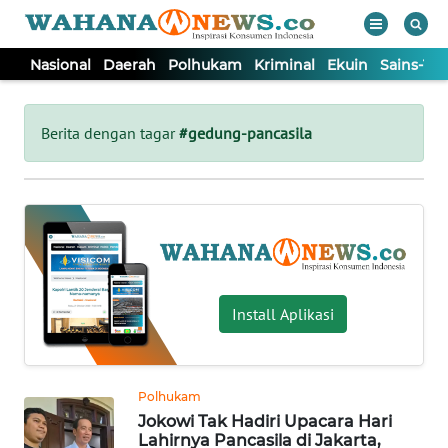
Nasional
Daerah
Polhukam
Kriminal
Ekuin
Sains-Te
WAHANA
Tutup
TV
Berita dengan tagar
#gedung-pancasila
NASIONAL
DAERAH
POLHUKAM
Install Aplikasi
KRIMINAL
Polhukam
EKUIN
Jokowi Tak Hadiri Upacara Hari
Lahirnya Pancasila di Jakarta,