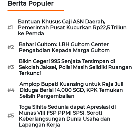
Berita Populer
WN
NUSANTARA
Bantuan Khusus Gaji ASN Daerah,
#1
Pemerintah Pusat Kucurkan Rp22,5 Triliun
WN
ke Pemda
JOGJA
Bahari Gultom: LBH Gultom Center
#2
Pengabdian Kepada Marga Gultom
WN
JATIM
Bikin Geger! 995 Senjata Tersimpan di
#3
Sekolah Jaksel, Polisi Masih Selidiki Ruangan
Terkunci
WN
BALI
Amplop Bupati Kuansing untuk Raja Juli
#4
Diduga Berisi 14.000 SGD, KPK Temukan
Selisih Pengembalian
WN
Toga Sihite Sedunia dapat Apresiasi di
KALBAR
Munas VIII FSP PPMI SPSI, Soroti
#5
Keberlangsungan Dunia Usaha dan
WN
Lapangan Kerja
KALTENG