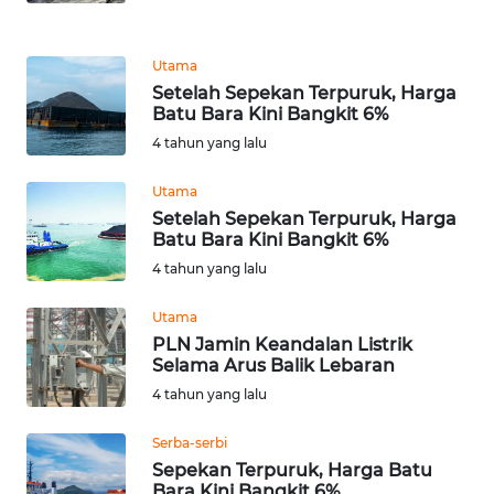
KARIR
Utama
Setelah Sepekan Terpuruk, Harga
DISCLAIMER
Batu Bara Kini Bangkit 6%
4 tahun yang lalu
Wahana
News
Utama
Regional
Setelah Sepekan Terpuruk, Harga
Batu Bara Kini Bangkit 6%
WN
4 tahun yang lalu
SUMUT
Utama
PLN Jamin Keandalan Listrik
WN
Selama Arus Balik Lebaran
JAKARTA
4 tahun yang lalu
WN
Serba-serbi
JABAR
Sepekan Terpuruk, Harga Batu
Bara Kini Bangkit 6%