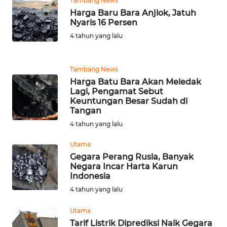
Tambang News
Harga Baru Bara Anjlok, Jatuh
WN
Nyaris 16 Persen
SERAMBI
4 tahun yang lalu
WN
JAMBI
Tambang News
Harga Batu Bara Akan Meledak
Lagi, Pengamat Sebut
WN
Keuntungan Besar Sudah di
SULTRA
Tangan
4 tahun yang lalu
WN
NTB
Utama
Gegara Perang Rusia, Banyak
Negara Incar Harta Karun
WN
Indonesia
SULTENG
4 tahun yang lalu
WN
Utama
SULBAR
Tarif Listrik Diprediksi Naik Gegara