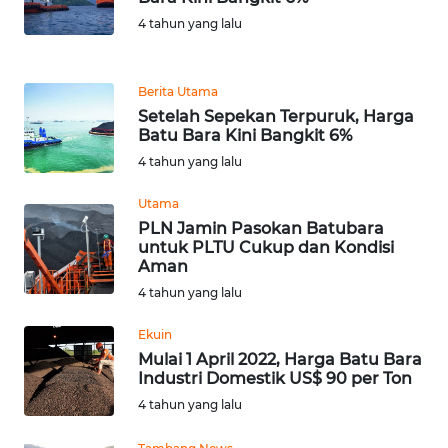
WN
4 tahun yang lalu
BANTEN
WN
Berita Utama
NTT
Setelah Sepekan Terpuruk, Harga
Batu Bara Kini Bangkit 6%
4 tahun yang lalu
WN
KEPRI
Utama
PLN Jamin Pasokan Batubara
WN
untuk PLTU Cukup dan Kondisi
PAPUA
Aman
4 tahun yang lalu
WN
PAPUA
Ekuin
BARAT
Mulai 1 April 2022, Harga Batu Bara
Industri Domestik US$ 90 per Ton
4 tahun yang lalu
WN
RIAU