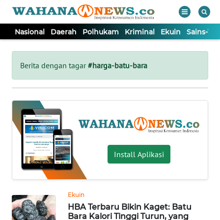
Nasional
Daerah
Polhukam
Kriminal
Ekuin
Sains-Te
WAHANA
Tutup
TV
Berita dengan tagar
#harga-batu-bara
NASIONAL
DAERAH
POLHUKAM
Install Aplikasi
KRIMINAL
Ekuin
EKUIN
HBA Terbaru Bikin Kaget: Batu
Bara Kalori Tinggi Turun, yang