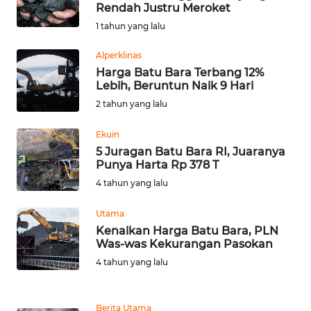
SAINS-TEKNO
Rendah Justru Meroket
1 tahun yang lalu
KESEHATAN
Alperklinas
Harga Batu Bara Terbang 12%
INTERNASIONAL
Lebih, Beruntun Naik 9 Hari
2 tahun yang lalu
SERBA-SERBI
Ekuin
5 Juragan Batu Bara RI, Juaranya
PENDIDIKAN
Punya Harta Rp 378 T
4 tahun yang lalu
OLAHRAGA
Utama
Kenaikan Harga Batu Bara, PLN
OPINI
Was-was Kekurangan Pasokan
4 tahun yang lalu
EDITORIAL
Berita Utama