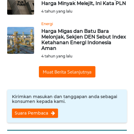
Harga Minyak Melejit, Ini Kata PLN
WN
4 tahun yang lalu
BABEL
Energi
WN
Harga Migas dan Batu Bara
Melonjak, Sekjen DEN Sebut Index
SUMBAR
Ketahanan Energi Indonesia
Aman
WN
4 tahun yang lalu
SUMSEL
Muat Berita Selanjutnya
WN
BENGKULU
Kirimkan masukan dan tanggapan anda sebagai
WN
konsumen kepada kami.
LAMPUNG
Suara Pembaca
WN
JATENG