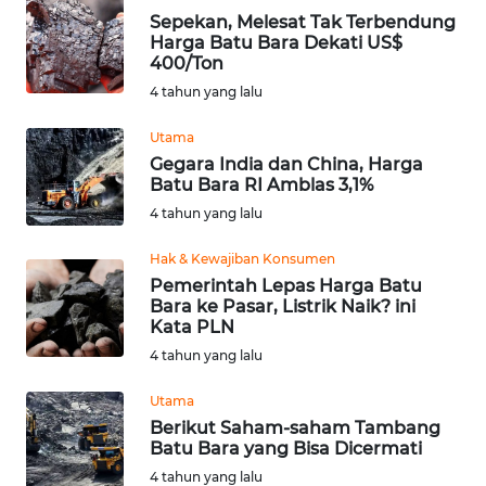
Informasi
Sepekan, Melesat Tak Terbendung
Harga Batu Bara Dekati US$
INDEKS
400/Ton
BERITA
4 tahun yang lalu
KONTAK
Utama
KAMI
Gegara India dan China, Harga
Batu Bara RI Amblas 3,1%
4 tahun yang lalu
INFO
IKLAN
Hak & Kewajiban Konsumen
Pemerintah Lepas Harga Batu
TENTANG
Bara ke Pasar, Listrik Naik? ini
KAMI
Kata PLN
4 tahun yang lalu
PEDOMAN
MEDIA
Utama
SIBER
Berikut Saham-saham Tambang
Batu Bara yang Bisa Dicermati
4 tahun yang lalu
REDAKSI