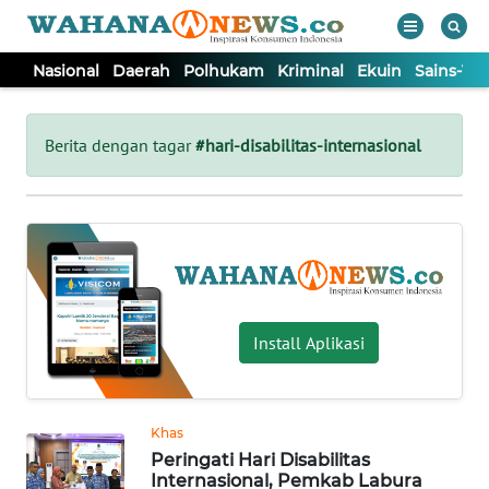
Nasional
Daerah
Polhukam
Kriminal
Ekuin
Sains-Te
WAHANA
Tutup
TV
Berita dengan tagar
#hari-disabilitas-internasional
NASIONAL
DAERAH
POLHUKAM
Install Aplikasi
KRIMINAL
Khas
EKUIN
Peringati Hari Disabilitas
Internasional, Pemkab Labura