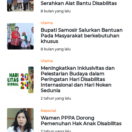
SAINS-TEKNO
Serahkan Alat Bantu Disabilitas
8 bulan yang lalu
KESEHATAN
Utama
Bupati Samosir Salurkan Bantuan
Pada Masyarakat berkebutuhan
INTERNASIONAL
khusus
8 bulan yang lalu
SERBA-SERBI
Utama
Meningkatkan Inklusivitas dan
PENDIDIKAN
Pelestarian Budaya dalam
Peringatan Hari Disabilitas
Internasional dan Hari Noken
OLAHRAGA
Sedunia
2 tahun yang lalu
OPINI
Nasional
Wamen PPPA Dorong
EDITORIAL
Pemenuhan Hak Anak Disabilitas
2 tahun yang lalu