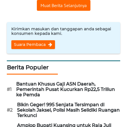
Muat Berita Selanjutnya
KARIR
DISCLAIMER
Kirimkan masukan dan tanggapan anda sebagai
konsumen kepada kami.
Wahana
Suara Pembaca
News
Regional
Berita Populer
WN
SUMUT
Bantuan Khusus Gaji ASN Daerah,
#1
Pemerintah Pusat Kucurkan Rp22,5 Triliun
WN
ke Pemda
JAKARTA
Bikin Geger! 995 Senjata Tersimpan di
#2
Sekolah Jaksel, Polisi Masih Selidiki Ruangan
WN
Terkunci
JABAR
Amplop Bupati Kuansing untuk Raja Juli