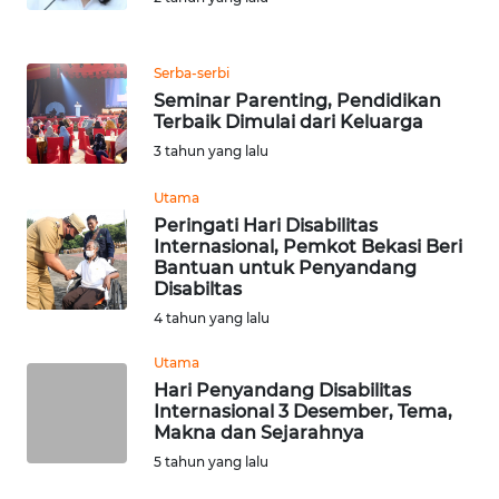
Informasi
INDEKS
Serba-serbi
BERITA
Seminar Parenting, Pendidikan
Terbaik Dimulai dari Keluarga
KONTAK
3 tahun yang lalu
KAMI
Utama
INFO
Peringati Hari Disabilitas
IKLAN
Internasional, Pemkot Bekasi Beri
Bantuan untuk Penyandang
Disabiltas
TENTANG
4 tahun yang lalu
KAMI
Utama
PEDOMAN
Hari Penyandang Disabilitas
MEDIA
Internasional 3 Desember, Tema,
Makna dan Sejarahnya
SIBER
5 tahun yang lalu
REDAKSI