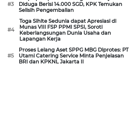
#3
Diduga Berisi 14.000 SGD, KPK Temukan
WN
Selisih Pengembalian
BANTEN
Toga Sihite Sedunia dapat Apresiasi di
Munas VIII FSP PPMI SPSI, Soroti
WN
#4
Keberlangsungan Dunia Usaha dan
NTT
Lapangan Kerja
Proses Lelang Aset SPPG MBG Diprotes: PT
WN
#5
Utami Catering Service Minta Penjelasan
KEPRI
BRI dan KPKNL Jakarta II
WN
PAPUA
WN
PAPUA
BARAT
WN
RIAU