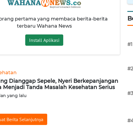
B
 orang pertama yang membaca berita-berita
terbaru Wahana News
Install Aplikasi
#1
#
ehatan
ing Dianggap Sepele, Nyeri Berkepanjangan
a Menjadi Tanda Masalah Kesehatan Serius
#
lan yang lalu
at Berita Selanjutnya
#