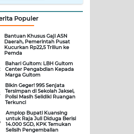
erita Populer
Bantuan Khusus Gaji ASN
Daerah, Pemerintah Pusat
Kucurkan Rp22,5 Triliun ke
Pemda
Bahari Gultom: LBH Gultom
2
Center Pengabdian Kepada
Marga Gultom
Bikin Geger! 995 Senjata
Tersimpan di Sekolah Jaksel,
3
Polisi Masih Selidiki Ruangan
Terkunci
Amplop Bupati Kuansing
untuk Raja Juli Diduga Berisi
4
14.000 SGD, KPK Temukan
Selisih Pengembalian