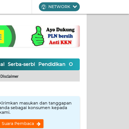
NETWORK
al
Serba-serbi
Pendidikan
Olahraga
Opini
Editoria
Disclaimer
Kirimkan masukan dan tanggapan
anda sebagai konsumen kepada
kami.
Suara Pembaca