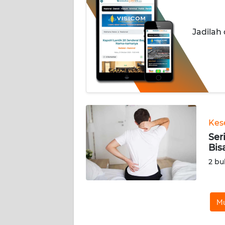
INDEKS
BERITA
Jadilah
KONTAK
KAMI
INFO
IKLAN
TENTANG
Kes
KAMI
Ser
Bis
PEDOMAN
2 bu
MEDIA
SIBER
Mu
REDAKSI