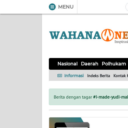
MENU
WAHANA
Tutup
TV
NASIONAL
DAERAH
POLHUKAM
KRIMINAL
EKUIN
SAINS-
KESEHATAN
INTERNASIONAL
Nasional
Daerah
Polhukam
TEKNO
Informasi
Indeks Berita
Kontak 
SERBA-
PENDIDIKAN
OLAHRAGA
OPINI
SERBI
Berita dengan tagar
#i-made-yudi-ma
EDITORIAL
Informasi