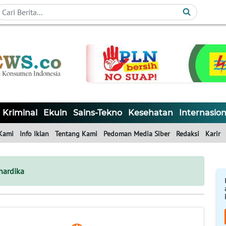
Kriminal
Ekuin
Sains-Tekno
Kesehatan
Internasion
Kami
Info Iklan
Tentang Kami
Pedoman Media Siber
Redaksi
Karir
hardika