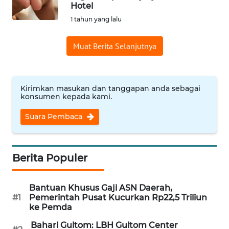
SAINS-TEKNO
Hotel
1 tahun yang lalu
KESEHATAN
Muat Berita Selanjutnya
INTERNASIONAL
Kirimkan masukan dan tanggapan anda sebagai
SERBA-SERBI
konsumen kepada kami.
Suara Pembaca
PENDIDIKAN
OLAHRAGA
Berita Populer
OPINI
Bantuan Khusus Gaji ASN Daerah,
#1
Pemerintah Pusat Kucurkan Rp22,5 Triliun
EDITORIAL
ke Pemda
Bahari Gultom: LBH Gultom Center