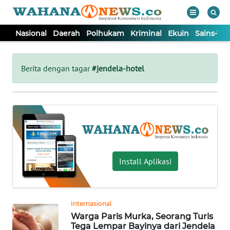
Nasional
Daerah
Polhukam
Kriminal
Ekuin
Sains-Te
WAHANA
Tutup
TV
Berita dengan tagar
#jendela-hotel
NASIONAL
DAERAH
POLHUKAM
Install Aplikasi
KRIMINAL
Internasional
EKUIN
Warga Paris Murka, Seorang Turis
Tega Lempar Bayinya dari Jendela