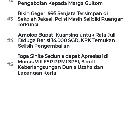
#2
Informasi
Pengabdian Kepada Marga Gultom
Bikin Geger! 995 Senjata Tersimpan di
INDEKS
#3
Sekolah Jaksel, Polisi Masih Selidiki Ruangan
BERITA
Terkunci
Amplop Bupati Kuansing untuk Raja Juli
KONTAK
#4
Diduga Berisi 14.000 SGD, KPK Temukan
KAMI
Selisih Pengembalian
Toga Sihite Sedunia dapat Apresiasi di
INFO
Munas VIII FSP PPMI SPSI, Soroti
IKLAN
#5
Keberlangsungan Dunia Usaha dan
Lapangan Kerja
TENTANG
KAMI
PEDOMAN
MEDIA
SIBER
REDAKSI