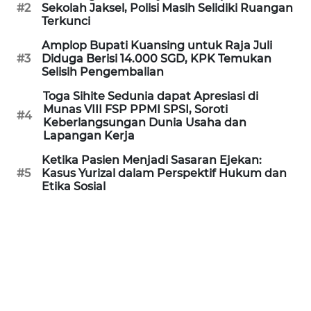
Informasi
#2
Sekolah Jaksel, Polisi Masih Selidiki Ruangan
Terkunci
INDEKS
Amplop Bupati Kuansing untuk Raja Juli
BERITA
#3
Diduga Berisi 14.000 SGD, KPK Temukan
Selisih Pengembalian
KONTAK
Toga Sihite Sedunia dapat Apresiasi di
KAMI
Munas VIII FSP PPMI SPSI, Soroti
#4
Keberlangsungan Dunia Usaha dan
Lapangan Kerja
INFO
IKLAN
Ketika Pasien Menjadi Sasaran Ejekan:
#5
Kasus Yurizal dalam Perspektif Hukum dan
Etika Sosial
TENTANG
KAMI
PEDOMAN
MEDIA
SIBER
REDAKSI