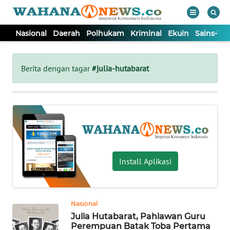
Nasional
Daerah
Polhukam
Kriminal
Ekuin
Sains-Te
WAHANA
Tutup
TV
Berita dengan tagar
#julia-hutabarat
NASIONAL
DAERAH
POLHUKAM
Install Aplikasi
KRIMINAL
Nasional
EKUIN
Julia Hutabarat, Pahlawan Guru
Perempuan Batak Toba Pertama