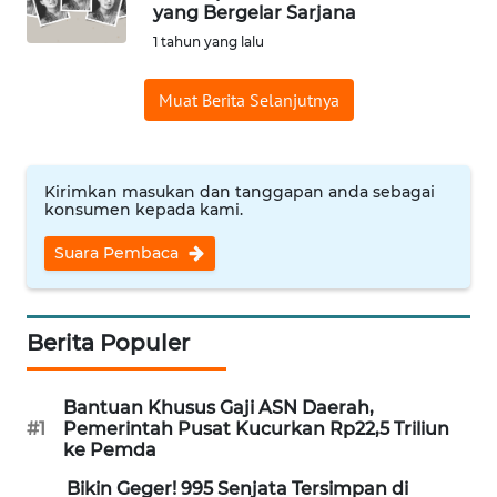
SAINS-TEKNO
yang Bergelar Sarjana
1 tahun yang lalu
KESEHATAN
Muat Berita Selanjutnya
INTERNASIONAL
Kirimkan masukan dan tanggapan anda sebagai
SERBA-SERBI
konsumen kepada kami.
Suara Pembaca
PENDIDIKAN
OLAHRAGA
Berita Populer
OPINI
Bantuan Khusus Gaji ASN Daerah,
#1
Pemerintah Pusat Kucurkan Rp22,5 Triliun
EDITORIAL
ke Pemda
Bikin Geger! 995 Senjata Tersimpan di