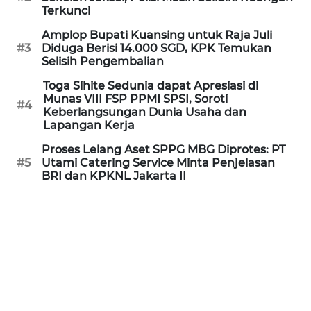
Informasi
Terkunci
Amplop Bupati Kuansing untuk Raja Juli
INDEKS
#3
Diduga Berisi 14.000 SGD, KPK Temukan
BERITA
Selisih Pengembalian
Toga Sihite Sedunia dapat Apresiasi di
KONTAK
Munas VIII FSP PPMI SPSI, Soroti
KAMI
#4
Keberlangsungan Dunia Usaha dan
Lapangan Kerja
INFO
Proses Lelang Aset SPPG MBG Diprotes: PT
IKLAN
#5
Utami Catering Service Minta Penjelasan
BRI dan KPKNL Jakarta II
TENTANG
KAMI
PEDOMAN
MEDIA
SIBER
REDAKSI