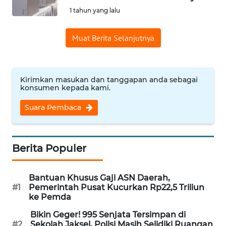
SAINS-TEKNO
1 tahun yang lalu
KESEHATAN
Muat Berita Selanjutnya
INTERNASIONAL
Kirimkan masukan dan tanggapan anda sebagai
konsumen kepada kami.
SERBA-SERBI
Suara Pembaca
PENDIDIKAN
OLAHRAGA
Berita Populer
OPINI
Bantuan Khusus Gaji ASN Daerah,
#1
Pemerintah Pusat Kucurkan Rp22,5 Triliun
ke Pemda
EDITORIAL
Bikin Geger! 995 Senjata Tersimpan di
#2
Sekolah Jaksel, Polisi Masih Selidiki Ruangan