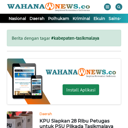
Nasional
Daerah
Polhukam
Kriminal
Ekuin
Sains-Te
WAHANA
Tutup
TV
Berita dengan tagar
#kabepaten-tasikmalaya
NASIONAL
DAERAH
POLHUKAM
Install Aplikasi
KRIMINAL
Daerah
EKUIN
KPU Siapkan 28 Ribu Petugas
untuk PSU Pilkada Tasikmalaya