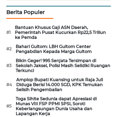
Informasi
Berita Populer
INDEKS
BERITA
Bantuan Khusus Gaji ASN Daerah,
#1
Pemerintah Pusat Kucurkan Rp22,5 Triliun
KONTAK
ke Pemda
KAMI
Bahari Gultom: LBH Gultom Center
#2
Pengabdian Kepada Marga Gultom
INFO
IKLAN
Bikin Geger! 995 Senjata Tersimpan di
#3
Sekolah Jaksel, Polisi Masih Selidiki Ruangan
Terkunci
TENTANG
KAMI
Amplop Bupati Kuansing untuk Raja Juli
#4
Diduga Berisi 14.000 SGD, KPK Temukan
Selisih Pengembalian
PEDOMAN
MEDIA
Toga Sihite Sedunia dapat Apresiasi di
SIBER
Munas VIII FSP PPMI SPSI, Soroti
#5
Keberlangsungan Dunia Usaha dan
Lapangan Kerja
REDAKSI