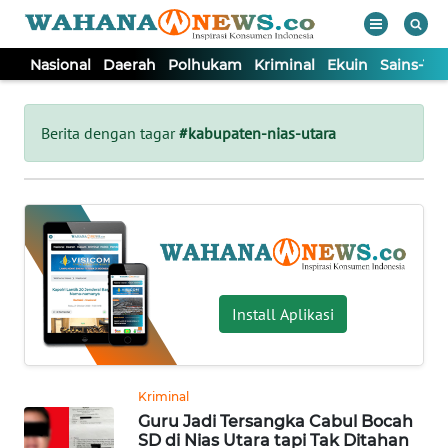
Nasional
Daerah
Polhukam
Kriminal
Ekuin
Sains-Te
WAHANA
Tutup
TV
Berita dengan tagar
#kabupaten-nias-utara
NASIONAL
DAERAH
POLHUKAM
Install Aplikasi
KRIMINAL
Kriminal
EKUIN
Guru Jadi Tersangka Cabul Bocah
SD di Nias Utara tapi Tak Ditahan