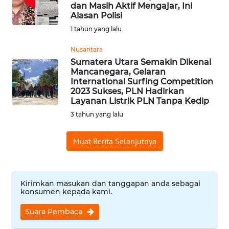
SAINS-TEKNO
dan Masih Aktif Mengajar, Ini
Alasan Polisi
1 tahun yang lalu
KESEHATAN
Nusantara
Sumatera Utara Semakin Dikenal
INTERNASIONAL
Mancanegara, Gelaran
International Surfing Competition
SERBA-SERBI
2023 Sukses, PLN Hadirkan
Layanan Listrik PLN Tanpa Kedip
3 tahun yang lalu
PENDIDIKAN
Muat Berita Selanjutnya
OLAHRAGA
OPINI
Kirimkan masukan dan tanggapan anda sebagai
konsumen kepada kami.
EDITORIAL
Suara Pembaca