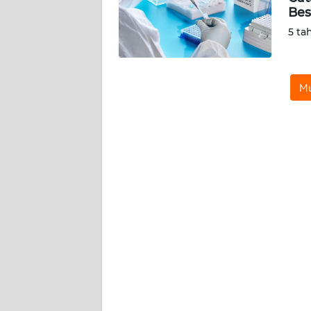
SERAMBI
Bes
5 ta
WN
JAMBI
Mu
WN
SULTRA
WN
NTB
WN
SULTENG
WN
SULBAR
WN