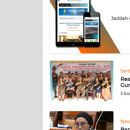
INDEKS
BERITA
Jadilah
KONTAK
KAMI
INFO
IKLAN
TENTANG
Ser
KAMI
Res
Gun
PEDOMAN
3 bu
MEDIA
SIBER
REDAKSI
Nas
Ban