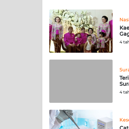
WN
Nas
NTT
Kae
Gag
WN
KEPRI
4 ta
WN
PAPUA
Sur
Ter
WN
Sur
PAPUA
BARAT
4 ta
WN
RIAU
Kes
WN
Cat