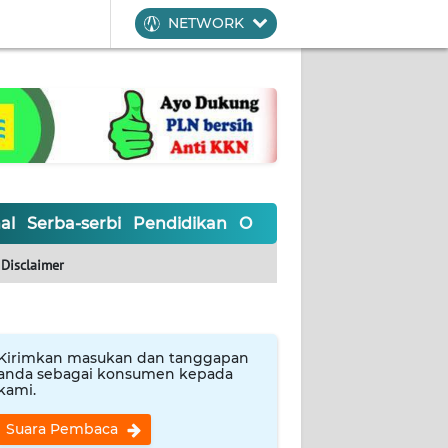
NETWORK
al
Serba-serbi
Pendidikan
Olahraga
Opini
Editoria
Disclaimer
Kirimkan masukan dan tanggapan
anda sebagai konsumen kepada
kami.
Suara Pembaca