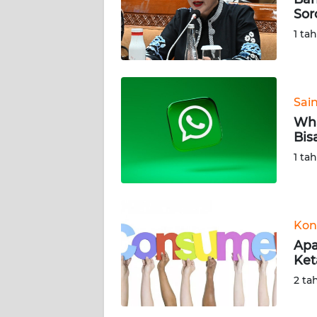
KARIR
Sor
1 ta
DISCLAIMER
Wahana
News
Sai
Regional
Wha
Bis
WN
1 ta
SUMUT
WN
JAKARTA
Kon
Apa
WN
Ket
JABAR
2 ta
WN
BANTEN