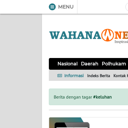
MENU
WAHANA
Tutup
TV
NASIONAL
DAERAH
POLHUKAM
KRIMINAL
EKUIN
SAINS-
KESEHATAN
INTERNASIONAL
Nasional
Daerah
Polhukam
TEKNO
Informasi
Indeks Berita
Kontak 
SERBA-
PENDIDIKAN
OLAHRAGA
OPINI
SERBI
Berita dengan tagar
#keluhan
EDITORIAL
Informasi