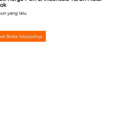
ok
hun yang lalu
at Berita Selanjutnya