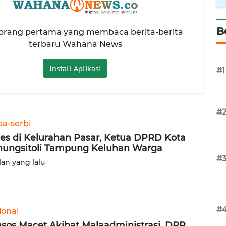
B
 orang pertama yang membaca berita-berita
terbaru Wahana News
Install Aplikasi
#1
#
ba-serbi
es di Kelurahan Pasar, Ketua DPRD Kota
ungsitoli Tampung Keluhan Warga
#
lan yang lalu
#
ional
sos Macet Akibat Malaadministrasi, DPR