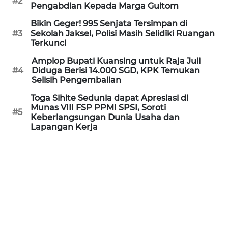
#2
Informasi
Pengabdian Kepada Marga Gultom
Bikin Geger! 995 Senjata Tersimpan di
INDEKS
#3
Sekolah Jaksel, Polisi Masih Selidiki Ruangan
BERITA
Terkunci
Amplop Bupati Kuansing untuk Raja Juli
KONTAK
#4
Diduga Berisi 14.000 SGD, KPK Temukan
KAMI
Selisih Pengembalian
Toga Sihite Sedunia dapat Apresiasi di
INFO
Munas VIII FSP PPMI SPSI, Soroti
IKLAN
#5
Keberlangsungan Dunia Usaha dan
Lapangan Kerja
TENTANG
KAMI
PEDOMAN
MEDIA
SIBER
REDAKSI