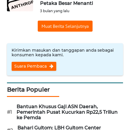
SAINS-TEKNO
Petaka Besar Menanti
3 bulan yang lalu
KESEHATAN
Muat Berita Selanjutnya
INTERNASIONAL
Kirimkan masukan dan tanggapan anda sebagai
SERBA-SERBI
konsumen kepada kami.
Suara Pembaca
PENDIDIKAN
OLAHRAGA
Berita Populer
OPINI
Bantuan Khusus Gaji ASN Daerah,
#1
Pemerintah Pusat Kucurkan Rp22,5 Triliun
EDITORIAL
ke Pemda
Bahari Gultom: LBH Gultom Center