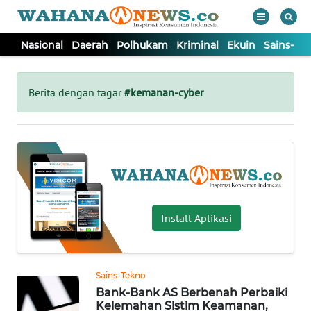
Nasional
Daerah
Polhukam
Kriminal
Ekuin
Sains-Te
WAHANA
Tutup
TV
Berita dengan tagar
#kemanan-cyber
NASIONAL
DAERAH
POLHUKAM
Install Aplikasi
KRIMINAL
Sains-Tekno
EKUIN
Bank-Bank AS Berbenah Perbaiki
Kelemahan Sistim Keamanan,