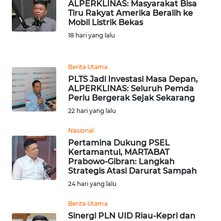
Informasi
ALPERKLINAS: Masyarakat Bisa
Tiru Rakyat Amerika Beralih ke
Mobil Listrik Bekas
INDEKS
BERITA
18 hari yang lalu
KONTAK
Berita Utama
KAMI
PLTS Jadi Investasi Masa Depan,
ALPERKLINAS: Seluruh Pemda
Perlu Bergerak Sejak Sekarang
INFO
IKLAN
22 hari yang lalu
Nasional
TENTANG
Pertamina Dukung PSEL
KAMI
Kertamantul, MARTABAT
Prabowo-Gibran: Langkah
Strategis Atasi Darurat Sampah
PEDOMAN
MEDIA
24 hari yang lalu
SIBER
Berita Utama
Sinergi PLN UID Riau-Kepri dan
REDAKSI