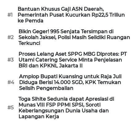
WN
Bantuan Khusus Gaji ASN Daerah,
KALTARA
#1
Pemerintah Pusat Kucurkan Rp22,5 Triliun
ke Pemda
WN
Bikin Geger! 995 Senjata Tersimpan di
KALSEL
#2
Sekolah Jaksel, Polisi Masih Selidiki Ruangan
Terkunci
WN
Proses Lelang Aset SPPG MBG Diprotes: PT
KALTIM
#3
Utami Catering Service Minta Penjelasan
BRI dan KPKNL Jakarta II
WN
Amplop Bupati Kuansing untuk Raja Juli
SULSEL
#4
Diduga Berisi 14.000 SGD, KPK Temukan
Selisih Pengembalian
WN
Toga Sihite Sedunia dapat Apresiasi di
GORONTALO
Munas VIII FSP PPMI SPSI, Soroti
#5
Keberlangsungan Dunia Usaha dan
Lapangan Kerja
WN
SULUT