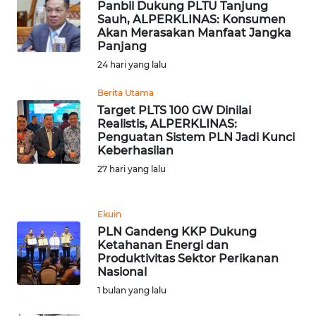
Panbil Dukung PLTU Tanjung
Sauh, ALPERKLINAS: Konsumen
Akan Merasakan Manfaat Jangka
KARIR
Panjang
24 hari yang lalu
DISCLAIMER
Berita Utama
Wahana
Target PLTS 100 GW Dinilai
News
Realistis, ALPERKLINAS:
Regional
Penguatan Sistem PLN Jadi Kunci
Keberhasilan
27 hari yang lalu
WN
SUMUT
Ekuin
WN
PLN Gandeng KKP Dukung
JAKARTA
Ketahanan Energi dan
Produktivitas Sektor Perikanan
Nasional
WN
JABAR
1 bulan yang lalu