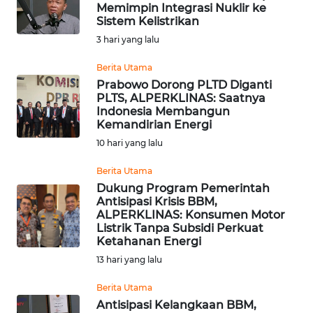
SAINS-TEKNO
Memimpin Integrasi Nuklir ke
Sistem Kelistrikan
3 hari yang lalu
KESEHATAN
Berita Utama
Prabowo Dorong PLTD Diganti
INTERNASIONAL
PLTS, ALPERKLINAS: Saatnya
Indonesia Membangun
SERBA-SERBI
Kemandirian Energi
10 hari yang lalu
PENDIDIKAN
Berita Utama
Dukung Program Pemerintah
Antisipasi Krisis BBM,
OLAHRAGA
ALPERKLINAS: Konsumen Motor
Listrik Tanpa Subsidi Perkuat
Ketahanan Energi
OPINI
13 hari yang lalu
EDITORIAL
Berita Utama
Antisipasi Kelangkaan BBM,