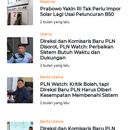
Nasional
WN
Prabowo Yakin RI Tak Perlu Impor
BANTEN
Solar Lagi Usai Peluncuran B50
2 bulan yang lalu
WN
NTT
Utama
Direksi dan Komisaris Baru PLN
Disorot, PLN Watch: Perbaikan
WN
Sistem Butuh Waktu dan
KEPRI
Dukungan
2 bulan yang lalu
WN
PAPUA
Berita Utama
PLN Watch: Kritik Boleh, tapi
Direksi Baru PLN Harus Diberi
WN
Kesempatan Membenahi Sistem
PAPUA
BARAT
2 bulan yang lalu
WN
Berita Utama
RIAU
Direksi dan Komisaris Baru PLN