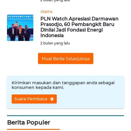
WN
Utama
NUSANTARA
PLN Watch Apresiasi Darmawan
Prasodjo, 60 Pembangkit Baru
WN
Dinilai Jadi Fondasi Energi
JOGJA
Indonesia
2 bulan yang lalu
WN
JATIM
Muat Berita Selanjutnya
WN
BALI
Kirimkan masukan dan tanggapan anda sebagai
konsumen kepada kami.
WN
Suara Pembaca
KALBAR
WN
Berita Populer
KALTENG