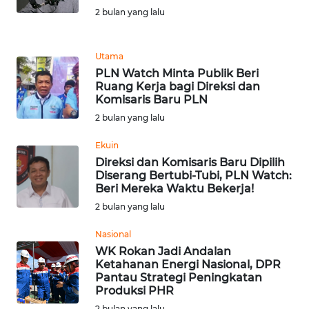
2 bulan yang lalu
WN
BABEL
Utama
WN
PLN Watch Minta Publik Beri
SUMBAR
Ruang Kerja bagi Direksi dan
Komisaris Baru PLN
2 bulan yang lalu
WN
SUMSEL
Ekuin
Direksi dan Komisaris Baru Dipilih
WN
Diserang Bertubi-Tubi, PLN Watch:
BENGKULU
Beri Mereka Waktu Bekerja!
2 bulan yang lalu
WN
Nasional
LAMPUNG
WK Rokan Jadi Andalan
Ketahanan Energi Nasional, DPR
WN
Pantau Strategi Peningkatan
JATENG
Produksi PHR
2 bulan yang lalu