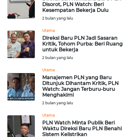
Disorot, PLN Watch: Beri
Kesempatan Bekerja Dulu
WN
SERAMBI
2 bulan yang lalu
Utama
WN
Direksi Baru PLN Jadi Sasaran
JAMBI
Kritik, Tohom Purba: Beri Ruang
untuk Bekerja
WN
2 bulan yang lalu
SULTRA
Utama
Manajemen PLN yang Baru
WN
Ditunjuk Dihantam Kritik, PLN
NTB
Watch: Jangan Terburu-buru
Menghakimi
WN
2 bulan yang lalu
SULTENG
Utama
PLN Watch Minta Publik Beri
WN
Waktu Direksi Baru PLN Benahi
SULBAR
Sistem Kelistrikan