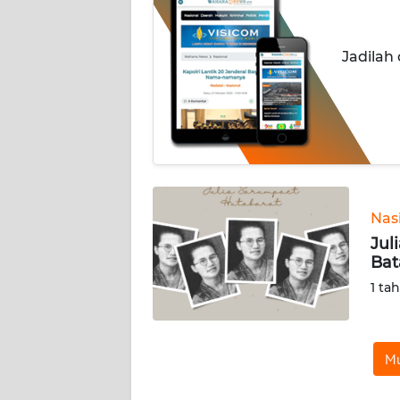
INDEKS
BERITA
Jadilah
KONTAK
KAMI
INFO
IKLAN
TENTANG
Nas
KAMI
Jul
Bat
PEDOMAN
1 ta
MEDIA
SIBER
Mu
REDAKSI