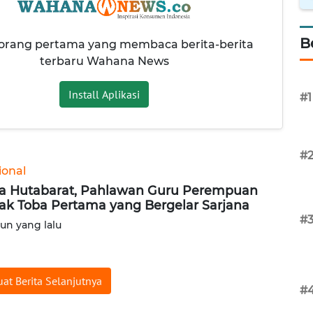
B
 orang pertama yang membaca berita-berita
terbaru Wahana News
Install Aplikasi
#1
#
ional
ia Hutabarat, Pahlawan Guru Perempuan
ak Toba Pertama yang Bergelar Sarjana
#
hun yang lalu
at Berita Selanjutnya
#