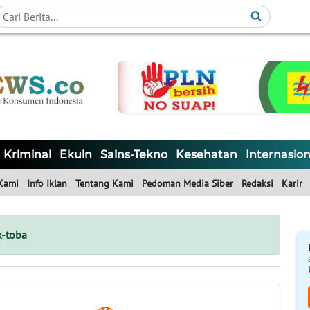
Kriminal
Ekuin
Sains-Tekno
Kesehatan
Internasion
Kami
Info Iklan
Tentang Kami
Pedoman Media Siber
Redaksi
Karir
k-toba