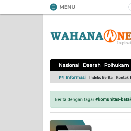
MENU
WAHANA
Tutup
TV
NASIONAL
DAERAH
POLHUKAM
KRIMINAL
EKUIN
SAINS-
KESEHATAN
INTERNASIONAL
Nasional
Daerah
Polhukam
TEKNO
Informasi
Indeks Berita
Kontak 
SERBA-
PENDIDIKAN
OLAHRAGA
OPINI
SERBI
Berita dengan tagar
#komunitas-bata
EDITORIAL
Informasi