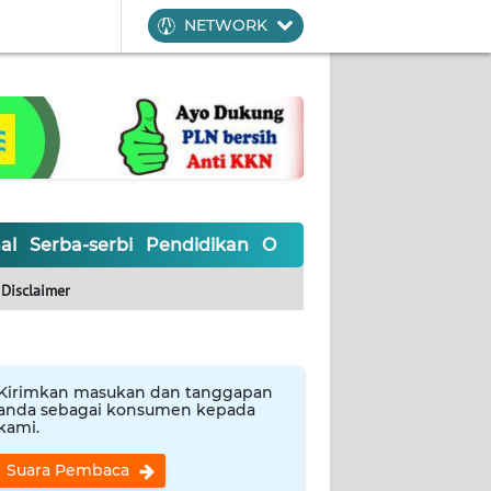
NETWORK
al
Serba-serbi
Pendidikan
Olahraga
Opini
Editoria
Disclaimer
Kirimkan masukan dan tanggapan
anda sebagai konsumen kepada
kami.
Suara Pembaca