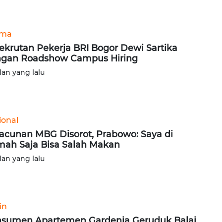
ama
ekrutan Pekerja BRI Bogor Dewi Sartika
gan Roadshow Campus Hiring
lan yang lalu
ional
acunan MBG Disorot, Prabowo: Saya di
ah Saja Bisa Salah Makan
lan yang lalu
in
sumen Apartemen Gardenia Geruduk Balai