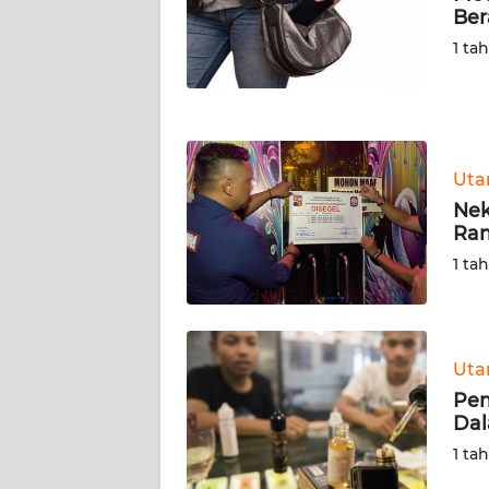
NUSANTARA
Ber
1 ta
WN
JOGJA
WN
JATIM
Ut
Nek
WN
Ram
BALI
1 ta
WN
KALBAR
Ut
WN
Pem
KALTENG
Dal
1 ta
WN