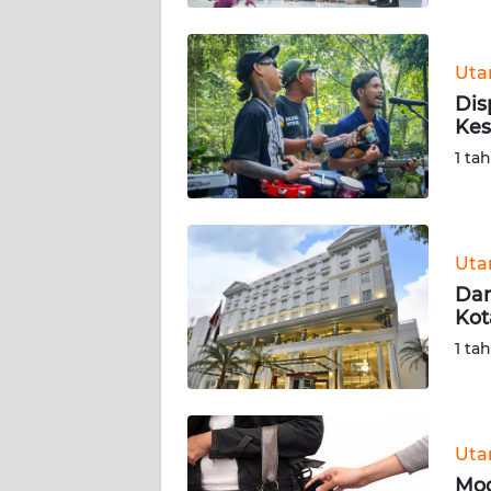
BABEL
WN
Ut
SUMBAR
Dis
Kes
WN
1 ta
SUMSEL
WN
BENGKULU
Ut
Dam
WN
Kot
LAMPUNG
1 ta
WN
JATENG
Ut
WN
Mod