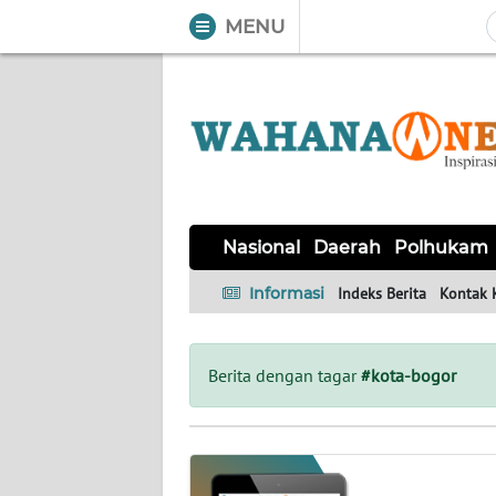
MENU
WAHANA
Tutup
TV
NASIONAL
DAERAH
POLHUKAM
KRIMINAL
EKUIN
SAINS-
KESEHATAN
INTERNASIONAL
Nasional
Daerah
Polhukam
TEKNO
Informasi
Indeks Berita
Kontak 
SERBA-
PENDIDIKAN
OLAHRAGA
OPINI
SERBI
Berita dengan tagar
#kota-bogor
EDITORIAL
Informasi