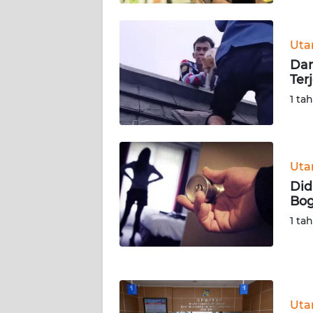
KALTARA
WN
Ut
KALSEL
Dam
Ter
WN
1 ta
KALTIM
WN
SULSEL
Ut
Did
WN
Bog
GORONTALO
1 ta
WN
SULUT
WN
Ut
MALUKU