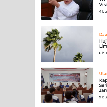
KARIR
Vir
4 bu
DISCLAIMER
Wahana
News
Dae
Regional
Huj
Li
WN
6 bu
SUMUT
WN
JAKARTA
Ut
Kap
WN
Ser
JABAR
Ja
9 bu
WN
BANTEN