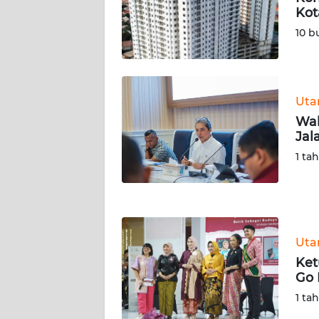
SERAMBI
Kot
10 b
WN
JAMBI
WN
Ut
SULTRA
Wal
Jal
WN
1 ta
NTB
WN
SULTENG
Ut
WN
Ket
SULBAR
Go 
1 ta
WN