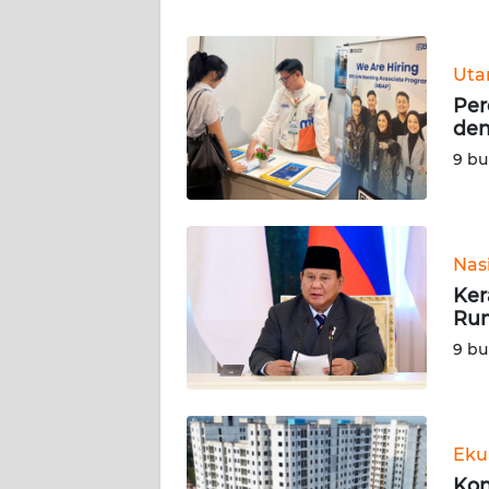
WN
Ut
NTT
Per
den
WN
KEPRI
9 bu
WN
PAPUA
Nas
Ker
WN
Rum
PAPUA
BARAT
9 bu
WN
RIAU
Eku
WN
Kon