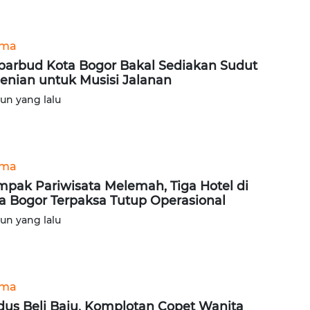
ama
parbud Kota Bogor Bakal Sediakan Sudut
enian untuk Musisi Jalanan
hun yang lalu
ama
pak Pariwisata Melemah, Tiga Hotel di
a Bogor Terpaksa Tutup Operasional
hun yang lalu
ama
us Beli Baju, Komplotan Copet Wanita