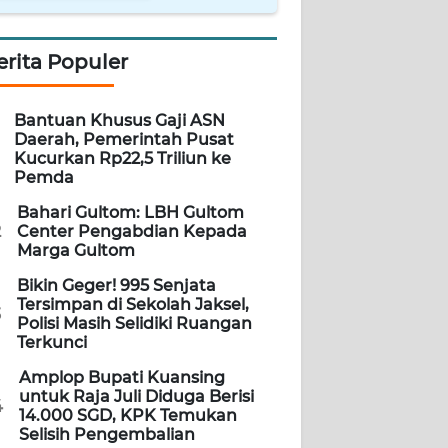
erita Populer
Bantuan Khusus Gaji ASN
Daerah, Pemerintah Pusat
Kucurkan Rp22,5 Triliun ke
Pemda
Bahari Gultom: LBH Gultom
2
Center Pengabdian Kepada
Marga Gultom
Bikin Geger! 995 Senjata
Tersimpan di Sekolah Jaksel,
3
Polisi Masih Selidiki Ruangan
Terkunci
Amplop Bupati Kuansing
untuk Raja Juli Diduga Berisi
4
14.000 SGD, KPK Temukan
Selisih Pengembalian