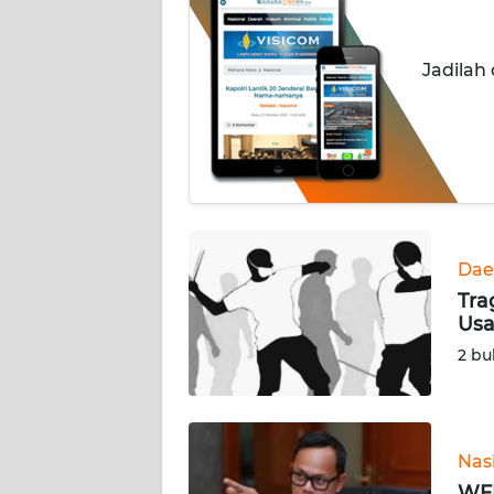
INDEKS
BERITA
Jadilah
KONTAK
KAMI
INFO
IKLAN
TENTANG
Dae
KAMI
Tra
Usa
PEDOMAN
2 bu
MEDIA
SIBER
REDAKSI
Nas
WFH