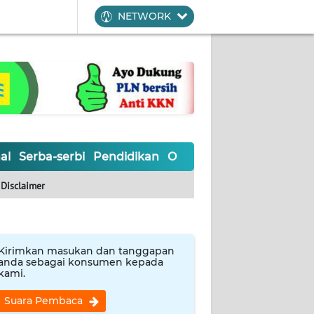
NETWORK
al
Serba-serbi
Pendidikan
Olahraga
Opini
Editoria
Disclaimer
Kirimkan masukan dan tanggapan
anda sebagai konsumen kepada
kami.
Suara Pembaca