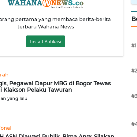
B
 orang pertama yang membaca berita-berita
terbaru Wahana News
Install Aplikasi
#1
#
rah
gis, Pegawai Dapur MBG di Bogor Tewas
i Klakson Pelaku Tawuran
#
lan yang lalu
#
ional
 ASN Diawasi Publik, Bima Arya: Silakan