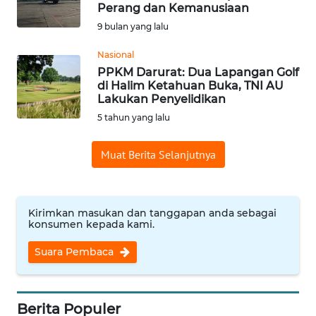
SAINS-TEKNO
Perang dan Kemanusiaan
9 bulan yang lalu
KESEHATAN
Nasional
PPKM Darurat: Dua Lapangan Golf
di Halim Ketahuan Buka, TNI AU
INTERNASIONAL
Lakukan Penyelidikan
5 tahun yang lalu
SERBA-SERBI
Muat Berita Selanjutnya
PENDIDIKAN
OLAHRAGA
Kirimkan masukan dan tanggapan anda sebagai
konsumen kepada kami.
OPINI
Suara Pembaca
EDITORIAL
Berita Populer