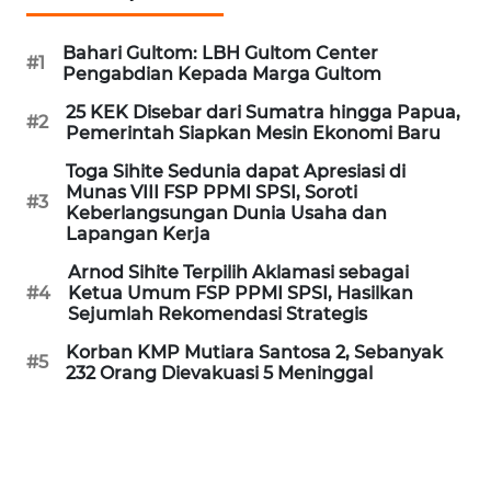
Informasi
Bahari Gultom: LBH Gultom Center
INDEKS
#1
Pengabdian Kepada Marga Gultom
BERITA
25 KEK Disebar dari Sumatra hingga Papua,
#2
Pemerintah Siapkan Mesin Ekonomi Baru
KONTAK
KAMI
Toga Sihite Sedunia dapat Apresiasi di
Munas VIII FSP PPMI SPSI, Soroti
#3
Keberlangsungan Dunia Usaha dan
INFO
Lapangan Kerja
IKLAN
Arnod Sihite Terpilih Aklamasi sebagai
#4
Ketua Umum FSP PPMI SPSI, Hasilkan
TENTANG
Sejumlah Rekomendasi Strategis
KAMI
Korban KMP Mutiara Santosa 2, Sebanyak
#5
232 Orang Dievakuasi 5 Meninggal
PEDOMAN
MEDIA
SIBER
REDAKSI