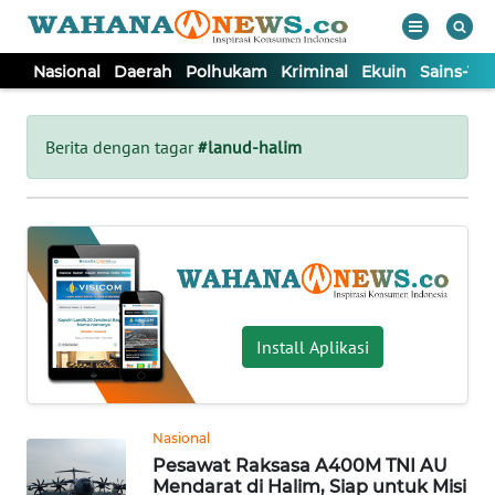
Nasional
Daerah
Polhukam
Kriminal
Ekuin
Sains-Te
WAHANA
Tutup
TV
Berita dengan tagar
#lanud-halim
NASIONAL
DAERAH
POLHUKAM
Install Aplikasi
KRIMINAL
Nasional
EKUIN
Pesawat Raksasa A400M TNI AU
Mendarat di Halim, Siap untuk Misi