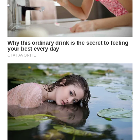
TAPANULI
TENGAH
WN DELI
SERDANG
WN
TEBING
TINGGI
WN
PAKPAK
WN
KARAWANG
WN
BEKASI