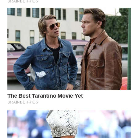
WN
NATUNA
WN
BINTAN
WN
MANDALIKA
WN
LIKUPANG
WN
LABUANBAJO
WN
BORNEO