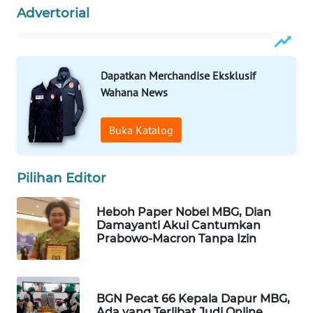
Advertorial
WAHANA
DESA
WISATA
Dapatkan Merchandise Eksklusif
LAPAK
Wahana News
WAHANA
Buka Katalog
Wahana
Network
Pilihan Editor
KONSUMEN
LISTRIK
Heboh Paper Nobel MBG, Dian
Damayanti Akui Cantumkan
MASYARAKAT
Prabowo-Macron Tanpa Izin
KELISTRIKAN
WALINKI
BGN Pecat 66 Kepala Dapur MBG,
ID
Ada yang Terlibat Judi Online