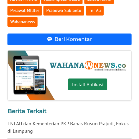
WN
Pesawat Militer
Prabowo Subianto
Tni Au
BABEL
Wahananews
WN
SUMBAR
Beri Komentar
WN
SUMSEL
WN
Install Aplikasi
BENGKULU
WN
LAMPUNG
Berita Terkait
TNI AU dan Kementerian PKP Bahas Rusun Prajurit, Fokus
WN
JATENG
di Lampung