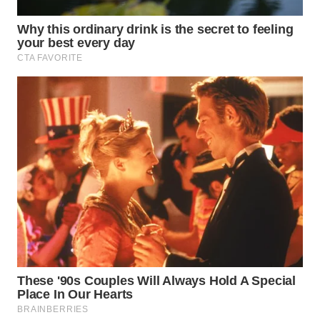
WN
BOGOR
WN
DEPOK
WN
TAPANULI
UTARA
WN
SAMOSIR
WN
PADANG
LAWAS