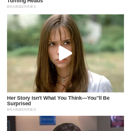
WN
MALUKU
WN
MALUT
WN
DAIRI
WN
DANAU
TOBA
WN
NIAS
WN
LANGKAT