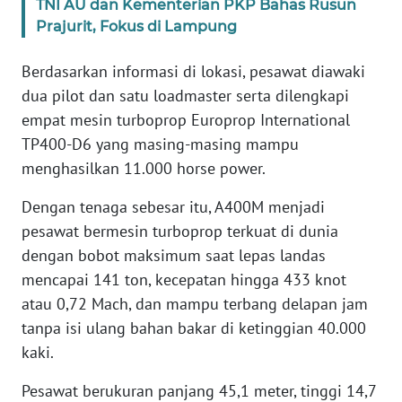
TNI AU dan Kementerian PKP Bahas Rusun
WN
Prajurit, Fokus di Lampung
BANTEN
Berdasarkan informasi di lokasi, pesawat diawaki
WN
dua pilot dan satu loadmaster serta dilengkapi
NTT
empat mesin turboprop Europrop International
TP400-D6 yang masing-masing mampu
WN
KEPRI
menghasilkan 11.000 horse power.
Dengan tenaga sebesar itu, A400M menjadi
WN
pesawat bermesin turboprop terkuat di dunia
PAPUA
dengan bobot maksimum saat lepas landas
mencapai 141 ton, kecepatan hingga 433 knot
WN
PAPUA
atau 0,72 Mach, dan mampu terbang delapan jam
BARAT
tanpa isi ulang bahan bakar di ketinggian 40.000
kaki.
WN
RIAU
Pesawat berukuran panjang 45,1 meter, tinggi 14,7