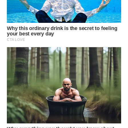
WAHANA
LISTRIK
WAHANA
TRAVEL
WAHANA
TV
WAHANANEWS
ID
WAHANANEWS
CO ID
WAHANANEWS
NET