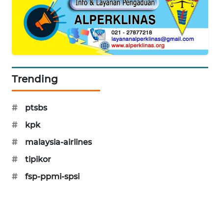
KARING
NEWS
JURNAL
MARITIM
Trending
HUMBANG
NEWS
#
ptsbs
GARONGGANG
#
kpk
NEWS
#
malaysia-airlines
FISUELRI
#
tipikor
ID
#
fsp-ppmi-spsi
ENERGI
NEWS