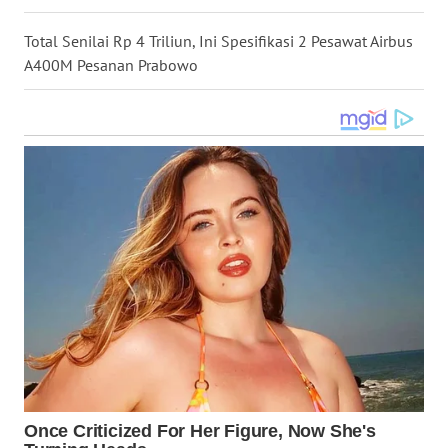
WN
Total Senilai Rp 4 Triliun, Ini Spesifikasi 2 Pesawat Airbus
KALTARA
A400M Pesanan Prabowo
WN
KALSEL
WN
KALTIM
WN
SULSEL
WN
GORONTALO
WN
SULUT