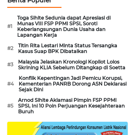
Berita Populer
SIBARAGAS
NEWS
Toga Sihite Sedunia dapat Apresiasi di
Munas VIII FSP PPMI SPSI, Soroti
#1
Keberlangsungan Dunia Usaha dan
METRO
Lapangan Kerja
SIANTAR
NEWS
Titin Rita Lestari Minta Status Tersangka
#2
Kasus Suap BPK Dibatalkan
METRO
Malaysia Jelaskan Kronologi Kopilot Lolos
#3
MEDAN
Skrining KLIA Sebelum Ditangkap di Soetta
NEWS
Konflik Kepentingan Jadi Pemicu Korupsi,
#4
Kementerian PANRB Dorong ASN Deklarasi
METRO
Sejak Dini
JAKARTA
Arnod Sihite Aklamasi Pimpin FSP PPMI
NEWS
#5
SPSI, Ini 10 Poin Perjuangan Kesejahteraan
Buruh
KRT
NEWS