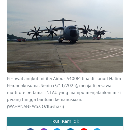
SAINS-TEKNO
KESEHATAN
INTERNASIONAL
SERBA-SERBI
PENDIDIKAN
Pesawat angkut militer Airbus A400M tiba di Lanud Halim
OLAHRAGA
Perdanakusuma, Senin (3/11/2025), menjadi pesawat
multirole pertama TNI AU yang mampu menjalankan misi
perang hingga bantuan kemanusiaan.
OPINI
(WAHANANEWS.CO/Ilustrasi)
EDITORIAL
Ikuti Kami di: