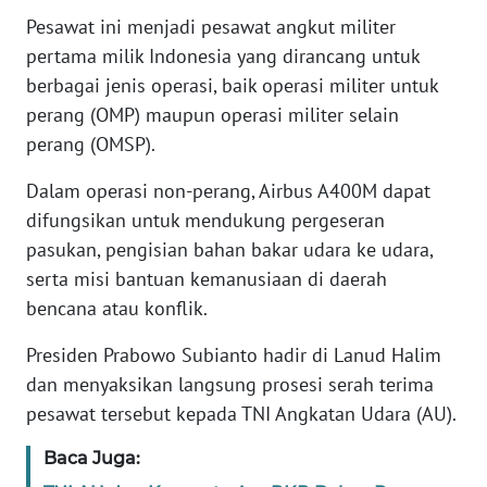
Pesawat ini menjadi pesawat angkut militer
KARIR
pertama milik Indonesia yang dirancang untuk
berbagai jenis operasi, baik operasi militer untuk
DISCLAIMER
perang (OMP) maupun operasi militer selain
perang (OMSP).
Wahana
News
Dalam operasi non-perang, Airbus A400M dapat
Regional
difungsikan untuk mendukung pergeseran
pasukan, pengisian bahan bakar udara ke udara,
WN
serta misi bantuan kemanusiaan di daerah
SUMUT
bencana atau konflik.
WN
Presiden Prabowo Subianto hadir di Lanud Halim
JAKARTA
dan menyaksikan langsung prosesi serah terima
pesawat tersebut kepada TNI Angkatan Udara (AU).
WN
JABAR
Baca Juga: