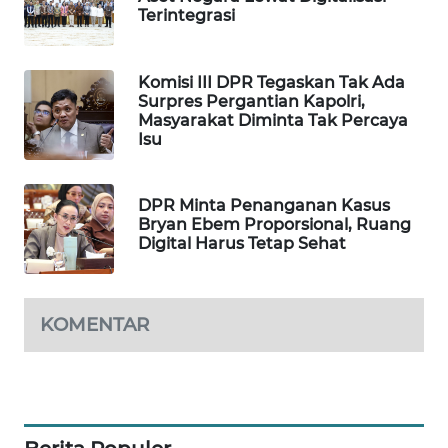
Terintegrasi
PORTAL
KONSUMEN
Komisi III DPR Tegaskan Tak Ada
FORWAMKI
Surpres Pergantian Kapolri,
Masyarakat Diminta Tak Percaya
Isu
ALPERKLINAS
FORJASIDA
DPR Minta Penanganan Kasus
Bryan Ebem Proporsional, Ruang
Digital Harus Tetap Sehat
TAMBANG
NEWS
KOMENTAR
SITUNGIR
NEWS
SIDIKALANG
NEWS