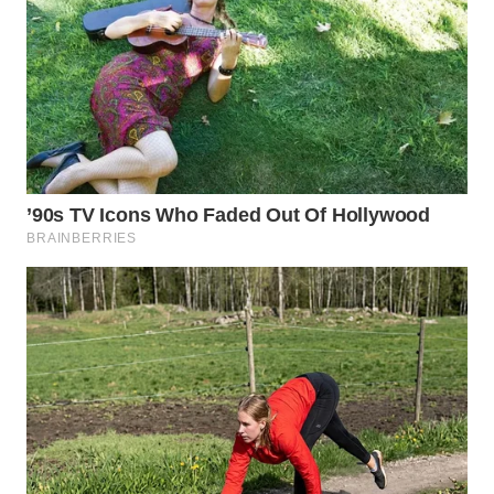
WN
INDRAMAYU
WN
KUNINGAN
WN
MAJALENGKA
WN
SUBANG
WN
SUKABUMI
WN
PURWAKARTA