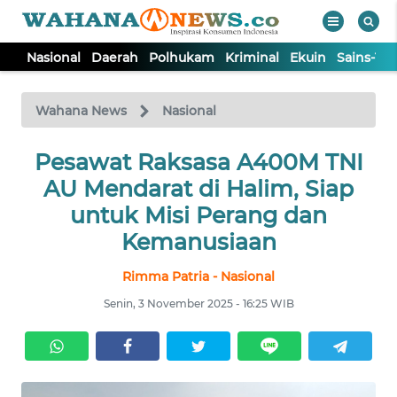
Nasional
Daerah
Polhukam
Kriminal
Ekuin
Sains-Te
WAHANA
Tutup
TV
Wahana News
Nasional
NASIONAL
Pesawat Raksasa A400M TNI
AU Mendarat di Halim, Siap
DAERAH
untuk Misi Perang dan
Kemanusiaan
POLHUKAM
Rimma Patria - Nasional
Senin, 3 November 2025 - 16:25 WIB
KRIMINAL
EKUIN