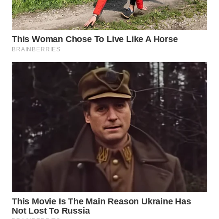
WN
PRIANGAN
TIMUR
WN
SEMARANG
WN
SOLO
WN
BOROBUDUR
WN
MADURA
WN
SURABAYA