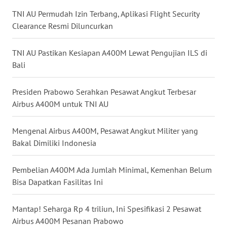
WN
TNI AU Permudah Izin Terbang, Aplikasi Flight Security
NUSANTARA
Clearance Resmi Diluncurkan
WN
TNI AU Pastikan Kesiapan A400M Lewat Pengujian ILS di
JOGJA
Bali
WN
Presiden Prabowo Serahkan Pesawat Angkut Terbesar
JATIM
Airbus A400M untuk TNI AU
WN
Mengenal Airbus A400M, Pesawat Angkut Militer yang
BALI
Bakal Dimiliki Indonesia
WN
Pembelian A400M Ada Jumlah Minimal, Kemenhan Belum
KALBAR
Bisa Dapatkan Fasilitas Ini
WN
Mantap! Seharga Rp 4 triliun, Ini Spesifikasi 2 Pesawat
KALTENG
Airbus A400M Pesanan Prabowo