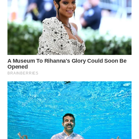
Wahana
Media
Group
WAHANA
NEWS
WAHANA
TANI
WAHANA
ADVOKAT
WAHANA
INFRASTRUKTUR
WAHANA
KONSUMEN