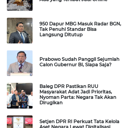
MAWAKA
ID
950 Dapur MBG Masuk Radar BGN,
Tak Penuhi Standar Bisa
MARTABAT
Langsung Ditutup
NET
PLN
WATCH
Prabowo Sudah Panggil Sejumlah
Calon Gubernur BI, Siapa Saja?
MKLI
Baleg DPR Pastikan RUU
LPKKI
Masyarakat Adat Jadi Prioritas,
Nyoman Parta: Negara Tak Akan
Dirugikan
LKKI
KOPEKLIN
Setjen DPR RI Perkuat Tata Kelola
Aset Negara Lewat Digitalisasi