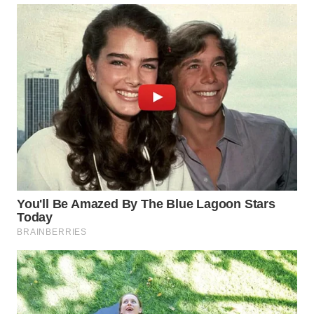
WN
SUMEDANG
WN
CIANJUR
WN
KEPULAUAN
SERIBU
WN
TANGERANG
WN
BINJAI
WN
CIREBON