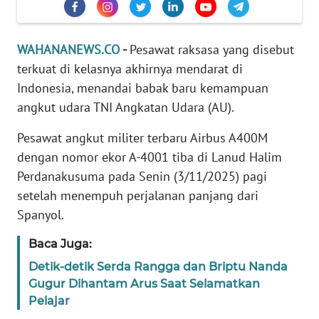
Informasi
INDEKS
WAHANANEWS.CO
-
Pesawat raksasa yang disebut
BERITA
terkuat di kelasnya akhirnya mendarat di
Indonesia, menandai babak baru kemampuan
KONTAK
KAMI
angkut udara TNI Angkatan Udara (AU).
Pesawat angkut militer terbaru Airbus A400M
INFO
dengan nomor ekor A-4001 tiba di Lanud Halim
IKLAN
Perdanakusuma pada Senin (3/11/2025) pagi
setelah menempuh perjalanan panjang dari
TENTANG
KAMI
Spanyol.
Baca Juga:
PEDOMAN
MEDIA
Detik-detik Serda Rangga dan Briptu Nanda
SIBER
Gugur Dihantam Arus Saat Selamatkan
Pelajar
REDAKSI