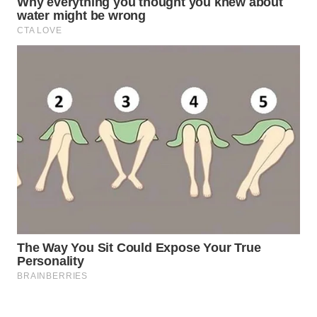
WAHANA
SPORT
WAHANA
UMKM
WAHANA
SELEB
WAHANA
PERSONA
WAHANA
OTOMOTIF
WAHANA
HEALTH