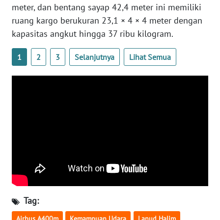
meter, dan bentang sayap 42,4 meter ini memiliki
WN
ruang kargo berukuran 23,1 × 4 × 4 meter dengan
SERAMBI
kapasitas angkut hingga 37 ribu kilogram.
WN
1
2
3
Selanjutnya
Lihat Semua
JAMBI
WN
SULTRA
WN
NTB
WN
SULTENG
WN
Tag:
SULBAR
Airbus A400m
Kemampuan Udara
Lanud Halim