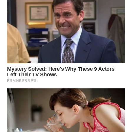
WN
TAPANULI
SELATAN
WN
TANJUNG
LESUNG
WN
KARO
WN
SIMALUNGUN
WN
LABUHANBATU
WN