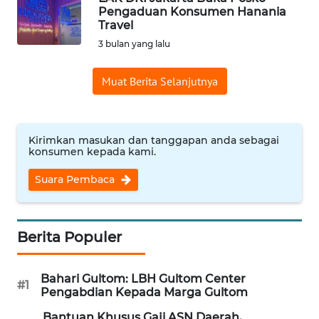
SAINS-TEKNO
Pengaduan Konsumen Hanania
Travel
3 bulan yang lalu
KESEHATAN
Muat Berita Selanjutnya
INTERNASIONAL
SERBA-SERBI
Kirimkan masukan dan tanggapan anda sebagai
konsumen kepada kami.
PENDIDIKAN
Suara Pembaca
OLAHRAGA
Berita Populer
OPINI
Bahari Gultom: LBH Gultom Center
#1
EDITORIAL
Pengabdian Kepada Marga Gultom
Bantuan Khusus Gaji ASN Daerah,