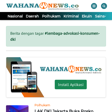
Nasional
Daerah
Polhukam
Kriminal
Ekuin
Sains-Te
WAHANA
Tutup
TV
Berita dengan tagar
#lembaga-advokasi-konsumen-
dki
NASIONAL
DAERAH
POLHUKAM
Install Aplikasi
KRIMINAL
EKUIN
Polhukam
LAK DKI Jakarta Buka Posko