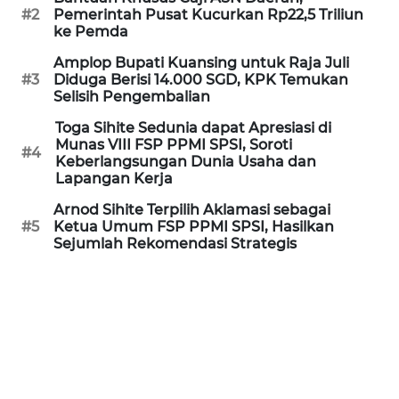
Informasi
#2
Pemerintah Pusat Kucurkan Rp22,5 Triliun
ke Pemda
INDEKS
Amplop Bupati Kuansing untuk Raja Juli
BERITA
#3
Diduga Berisi 14.000 SGD, KPK Temukan
Selisih Pengembalian
KONTAK
Toga Sihite Sedunia dapat Apresiasi di
KAMI
Munas VIII FSP PPMI SPSI, Soroti
#4
Keberlangsungan Dunia Usaha dan
INFO
Lapangan Kerja
IKLAN
Arnod Sihite Terpilih Aklamasi sebagai
#5
Ketua Umum FSP PPMI SPSI, Hasilkan
Sejumlah Rekomendasi Strategis
TENTANG
KAMI
PEDOMAN
MEDIA
SIBER
REDAKSI