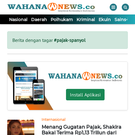
Nasional
Daerah
Polhukam
Kriminal
Ekuin
Sains-Te
WAHANA
Tutup
TV
Berita dengan tagar
#pajak-spanyol
NASIONAL
DAERAH
POLHUKAM
Install Aplikasi
KRIMINAL
Internasional
EKUIN
Menang Gugatan Pajak, Shakira
Bakal Terima Rp1,13 Triliun dari