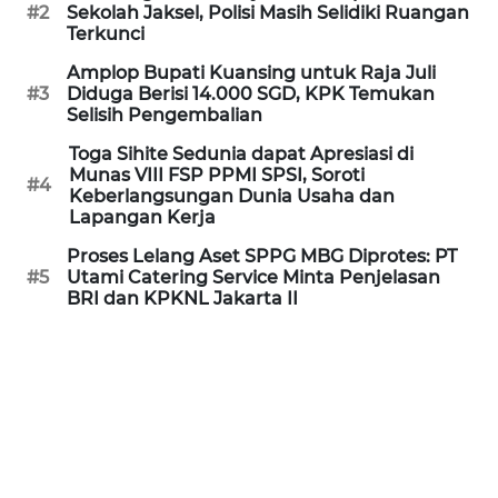
Informasi
#2
Sekolah Jaksel, Polisi Masih Selidiki Ruangan
Terkunci
INDEKS
Amplop Bupati Kuansing untuk Raja Juli
BERITA
#3
Diduga Berisi 14.000 SGD, KPK Temukan
Selisih Pengembalian
KONTAK
Toga Sihite Sedunia dapat Apresiasi di
KAMI
Munas VIII FSP PPMI SPSI, Soroti
#4
Keberlangsungan Dunia Usaha dan
Lapangan Kerja
INFO
IKLAN
Proses Lelang Aset SPPG MBG Diprotes: PT
#5
Utami Catering Service Minta Penjelasan
BRI dan KPKNL Jakarta II
TENTANG
KAMI
PEDOMAN
MEDIA
SIBER
REDAKSI