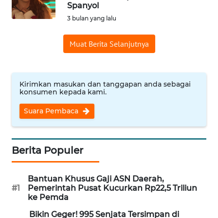
SAINS-TEKNO
Spanyol
3 bulan yang lalu
KESEHATAN
Muat Berita Selanjutnya
INTERNASIONAL
Kirimkan masukan dan tanggapan anda sebagai
SERBA-SERBI
konsumen kepada kami.
Suara Pembaca
PENDIDIKAN
OLAHRAGA
Berita Populer
OPINI
Bantuan Khusus Gaji ASN Daerah,
#1
Pemerintah Pusat Kucurkan Rp22,5 Triliun
EDITORIAL
ke Pemda
Bikin Geger! 995 Senjata Tersimpan di