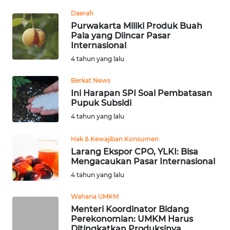
Informasi
Daerah
Purwakarta Miliki Produk Buah
INDEKS
Pala yang Diincar Pasar
BERITA
Internasional
4 tahun yang lalu
KONTAK
KAMI
Berkat News
Ini Harapan SPI Soal Pembatasan
INFO
Pupuk Subsidi
IKLAN
4 tahun yang lalu
Hak & Kewajiban Konsumen
TENTANG
KAMI
Larang Ekspor CPO, YLKI: Bisa
Mengacaukan Pasar Internasional
4 tahun yang lalu
PEDOMAN
MEDIA
Wahana UMKM
SIBER
Menteri Koordinator Bidang
Perekonomian: UMKM Harus
REDAKSI
Ditingkatkan Produksinya