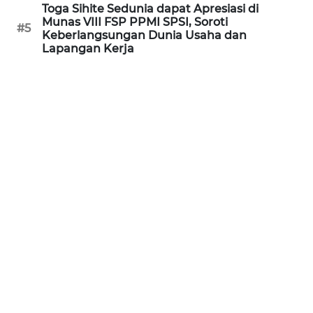
Toga Sihite Sedunia dapat Apresiasi di
Munas VIII FSP PPMI SPSI, Soroti
WN
#5
Keberlangsungan Dunia Usaha dan
SERAMBI
Lapangan Kerja
WN
JAMBI
WN
SULTRA
WN
NTB
WN
SULTENG
WN
SULBAR