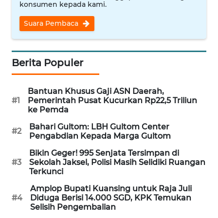
konsumen kepada kami.
WN
BANTEN
Suara Pembaca
WN
NTT
Berita Populer
WN
KEPRI
Bantuan Khusus Gaji ASN Daerah,
#1
Pemerintah Pusat Kucurkan Rp22,5 Triliun
ke Pemda
WN
PAPUA
Bahari Gultom: LBH Gultom Center
#2
Pengabdian Kepada Marga Gultom
WN
Bikin Geger! 995 Senjata Tersimpan di
#3
Sekolah Jaksel, Polisi Masih Selidiki Ruangan
PAPUA
Terkunci
BARAT
Amplop Bupati Kuansing untuk Raja Juli
#4
Diduga Berisi 14.000 SGD, KPK Temukan
WN
Selisih Pengembalian
RIAU