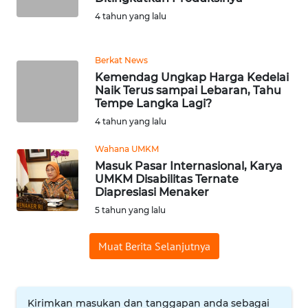
4 tahun yang lalu
KARIR
Berkat News
DISCLAIMER
Kemendag Ungkap Harga Kedelai
Naik Terus sampai Lebaran, Tahu
Tempe Langka Lagi?
Wahana
News
4 tahun yang lalu
Regional
Wahana UMKM
Masuk Pasar Internasional, Karya
WN
UMKM Disabilitas Ternate
SUMUT
Diapresiasi Menaker
5 tahun yang lalu
WN
JAKARTA
Muat Berita Selanjutnya
WN
JABAR
Kirimkan masukan dan tanggapan anda sebagai