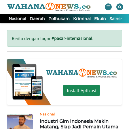
Nasional
Daerah
Polhukam
Kriminal
Ekuin
Sains-Te
WAHANA
Tutup
TV
Berita dengan tagar
#pasar-internasional
NASIONAL
DAERAH
POLHUKAM
Install Aplikasi
KRIMINAL
Nasional
EKUIN
Industri Gim Indonesia Makin
Matang, Siap Jadi Pemain Utama