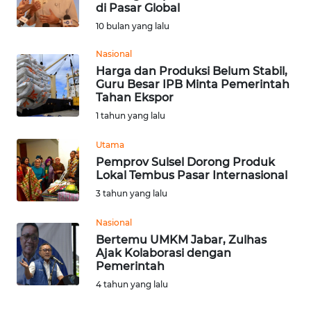
SAINS-TEKNO
di Pasar Global
10 bulan yang lalu
KESEHATAN
Nasional
Harga dan Produksi Belum Stabil,
Guru Besar IPB Minta Pemerintah
INTERNASIONAL
Tahan Ekspor
1 tahun yang lalu
SERBA-SERBI
Utama
Pemprov Sulsel Dorong Produk
PENDIDIKAN
Lokal Tembus Pasar Internasional
3 tahun yang lalu
OLAHRAGA
Nasional
Bertemu UMKM Jabar, Zulhas
OPINI
Ajak Kolaborasi dengan
Pemerintah
EDITORIAL
4 tahun yang lalu