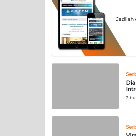
INDEKS
BERITA
Jadilah
KONTAK
KAMI
INFO
IKLAN
TENTANG
Ser
KAMI
Dia
Int
PEDOMAN
2 bu
MEDIA
SIBER
REDAKSI
Ser
Vir