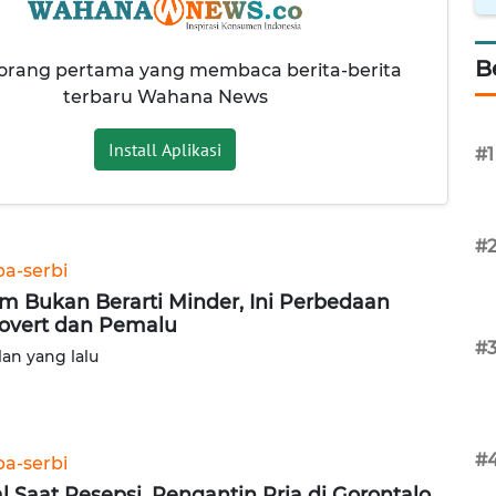
B
 orang pertama yang membaca berita-berita
terbaru Wahana News
Install Aplikasi
#1
#
ba-serbi
m Bukan Berarti Minder, Ini Perbedaan
rovert dan Pemalu
#
lan yang lalu
#
ba-serbi
al Saat Resepsi, Pengantin Pria di Gorontalo