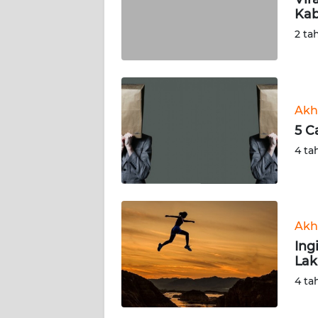
KARIR
Kab
2 ta
DISCLAIMER
Wahana
News
Regional
Akh
5 C
WN
4 ta
SUMUT
WN
JAKARTA
Akh
Ing
WN
Lak
JABAR
4 ta
WN
BANTEN