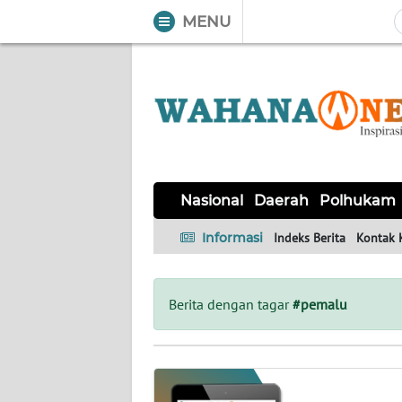
MENU
WAHANA
Tutup
TV
NASIONAL
DAERAH
POLHUKAM
KRIMINAL
EKUIN
SAINS-
KESEHATAN
INTERNASIONAL
Nasional
Daerah
Polhukam
TEKNO
Informasi
Indeks Berita
Kontak 
SERBA-
PENDIDIKAN
OLAHRAGA
OPINI
SERBI
Berita dengan tagar
#pemalu
EDITORIAL
Informasi