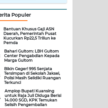
erita Populer
Bantuan Khusus Gaji ASN
Daerah, Pemerintah Pusat
Kucurkan Rp22,5 Triliun ke
Pemda
Bahari Gultom: LBH Gultom
2
Center Pengabdian Kepada
Marga Gultom
Bikin Geger! 995 Senjata
Tersimpan di Sekolah Jaksel,
3
Polisi Masih Selidiki Ruangan
Terkunci
Amplop Bupati Kuansing
untuk Raja Juli Diduga Berisi
4
14.000 SGD, KPK Temukan
Selisih Pengembalian