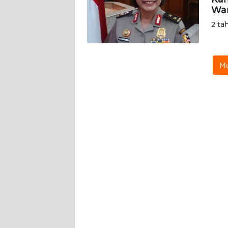
KARIR
Wan
2 ta
DISCLAIMER
Wahana
Mu
News
Regional
WN
SUMUT
WN
JAKARTA
WN
JABAR
WN
BANTEN