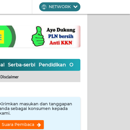
NETWORK
al
Serba-serbi
Pendidikan
Olahraga
Opini
Editoria
Disclaimer
Kirimkan masukan dan tanggapan
anda sebagai konsumen kepada
kami.
Suara Pembaca