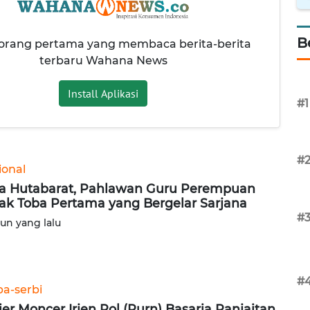
B
 orang pertama yang membaca berita-berita
terbaru Wahana News
Install Aplikasi
#1
#
ional
ia Hutabarat, Pahlawan Guru Perempuan
ak Toba Pertama yang Bergelar Sarjana
#
hun yang lalu
#
ba-serbi
ier Moncer Irjen Pol (Purn) Basaria Panjaitan,