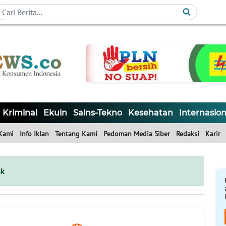
Kriminal
Ekuin
Sains-Tekno
Kesehatan
Internasion
Kami
Info Iklan
Tentang Kami
Pedoman Media Siber
Redaksi
Karir
ak