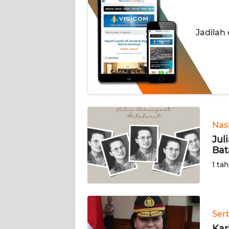
INDEKS
BERITA
Jadilah
KONTAK
KAMI
INFO
IKLAN
TENTANG
Nas
KAMI
Jul
Bat
PEDOMAN
1 ta
MEDIA
SIBER
REDAKSI
Ser
Kar