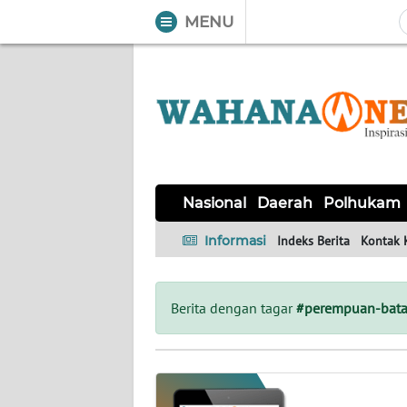
MENU
WAHANA
Tutup
TV
NASIONAL
DAERAH
POLHUKAM
KRIMINAL
EKUIN
SAINS-
KESEHATAN
INTERNASIONAL
Nasional
Daerah
Polhukam
TEKNO
Informasi
Indeks Berita
Kontak 
SERBA-
PENDIDIKAN
OLAHRAGA
OPINI
SERBI
Berita dengan tagar
#perempuan-bat
EDITORIAL
Informasi