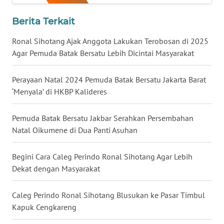
WN
Berita Terkait
NUSANTARA
Ronal Sihotang Ajak Anggota Lakukan Terobosan di 2025
WN
Agar Pemuda Batak Bersatu Lebih Dicintai Masyarakat
JOGJA
Perayaan Natal 2024 Pemuda Batak Bersatu Jakarta Barat
WN
‘Menyala’ di HKBP Kalideres
JATIM
Pemuda Batak Bersatu Jakbar Serahkan Persembahan
WN
Natal Oikumene di Dua Panti Asuhan
BALI
Begini Cara Caleg Perindo Ronal Sihotang Agar Lebih
WN
Dekat dengan Masyarakat
KALBAR
Caleg Perindo Ronal Sihotang Blusukan ke Pasar Timbul
WN
Kapuk Cengkareng
KALTENG