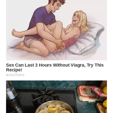
WN
BOGOR
WN
DEPOK
WN
TAPANULI
UTARA
WN
SAMOSIR
WN
PADANG
LAWAS