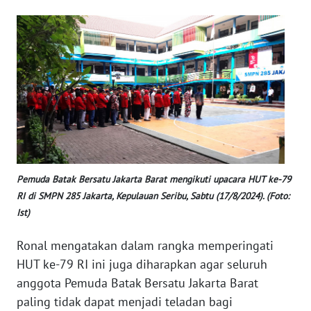
WN
BANTEN
WN
NTT
WN
KEPRI
WN
Pemuda Batak Bersatu Jakarta Barat mengikuti upacara HUT ke-79
PAPUA
RI di SMPN 285 Jakarta, Kepulauan Seribu, Sabtu (17/8/2024). (Foto:
Ist)
WN
PAPUA
Ronal mengatakan dalam rangka memperingati
BARAT
HUT ke-79 RI ini juga diharapkan agar seluruh
anggota Pemuda Batak Bersatu Jakarta Barat
WN
RIAU
paling tidak dapat menjadi teladan bagi