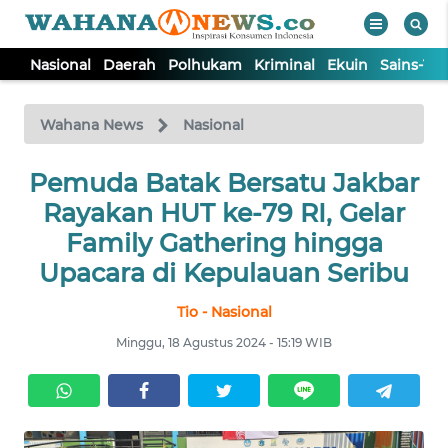
Nasional
Daerah
Polhukam
Kriminal
Ekuin
Sains-Te
WAHANA
Tutup
TV
Wahana News
Nasional
NASIONAL
Pemuda Batak Bersatu Jakbar
Rayakan HUT ke-79 RI, Gelar
DAERAH
Family Gathering hingga
Upacara di Kepulauan Seribu
POLHUKAM
Tio - Nasional
Minggu, 18 Agustus 2024 - 15:19 WIB
KRIMINAL
EKUIN