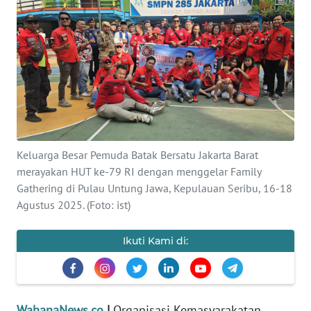
SAINS-TEKNO
KESEHATAN
INTERNASIONAL
SERBA-SERBI
Keluarga Besar Pemuda Batak Bersatu Jakarta Barat
PENDIDIKAN
merayakan HUT ke-79 RI dengan menggelar Family
Gathering di Pulau Untung Jawa, Kepulauan Seribu, 16-18
OLAHRAGA
Agustus 2025. (Foto: ist)
OPINI
Ikuti Kami di:
EDITORIAL
WahanaNews.co
|
Organisasi Kemasyarakatan