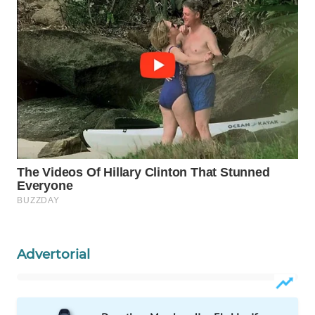
WN
NATUNA
WN
BINTAN
WN
MANDALIKA
WN
LIKUPANG
WN
LABUANBAJO
Advertorial
WN
BORNEO