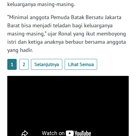
keluarganya masing-masing.
WN
“Minimal anggota Pemuda Batak Bersatu Jakarta
SERAMBI
Barat bisa menjadi teladan bagi keluarganya
WN
masing-masing,” ujar Ronal yang ikut memboyong
JAMBI
istri dan ketiga anaknya berbaur bersama anggota
yang hadir.
WN
SULTRA
1
2
Selanjutnya
Lihat Semua
WN
NTB
WN
SULTENG
WN
SULBAR