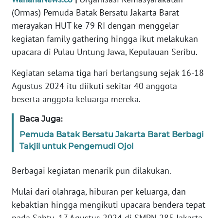
Informasi
(Ormas) Pemuda Batak Bersatu Jakarta Barat
merayakan HUT ke-79 RI dengan menggelar
INDEKS
BERITA
kegiatan family gathering hingga ikut melakukan
upacara di Pulau Untung Jawa, Kepulauan Seribu.
KONTAK
KAMI
Kegiatan selama tiga hari berlangsung sejak 16-18
Agustus 2024 itu diikuti sekitar 40 anggota
INFO
beserta anggota keluarga mereka.
IKLAN
Baca Juga:
TENTANG
Pemuda Batak Bersatu Jakarta Barat Berbagi
KAMI
Takjil untuk Pengemudi Ojol
PEDOMAN
Berbagai kegiatan menarik pun dilakukan.
MEDIA
SIBER
Mulai dari olahraga, hiburan per keluarga, dan
kebaktian hingga mengikuti upacara bendera tepat
REDAKSI
pada Sabtu, 17 Agustus 2024 di SMPN 285 Jakarta,