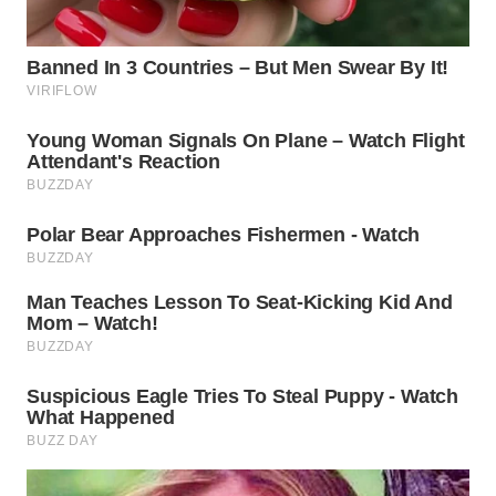
WN
INDRAMAYU
WN
KUNINGAN
WN
MAJALENGKA
WN
SUBANG
WN
SUKABUMI
WN
PURWAKARTA