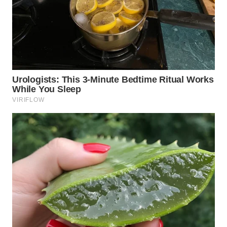
WN
SUMEDANG
WN
CIANJUR
WN
KEPULAUAN
SERIBU
WN
TANGERANG
WN
BINJAI
WN
CIREBON