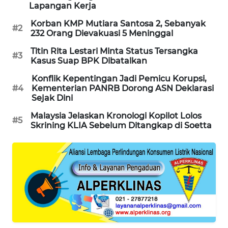
Lapangan Kerja
WAHANA
DESA
Korban KMP Mutiara Santosa 2, Sebanyak
#2
WISATA
232 Orang Dievakuasi 5 Meninggal
Titin Rita Lestari Minta Status Tersangka
#3
LAPAK
Kasus Suap BPK Dibatalkan
WAHANA
Konflik Kepentingan Jadi Pemicu Korupsi,
#4
Kementerian PANRB Dorong ASN Deklarasi
Wahana
Sejak Dini
Network
Malaysia Jelaskan Kronologi Kopilot Lolos
#5
Skrining KLIA Sebelum Ditangkap di Soetta
KONSUMEN
LISTRIK
MASYARAKAT
KELISTRIKAN
WALINKI
ID