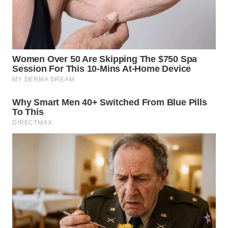
WN
MALUKU
WN
MALUT
WN
DAIRI
WN
DANAU
TOBA
WN
NIAS
WN
LANGKAT