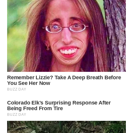
WN
PRIANGAN
TIMUR
WN
SEMARANG
WN
SOLO
WN
BOROBUDUR
WN
MADURA
WN
SURABAYA