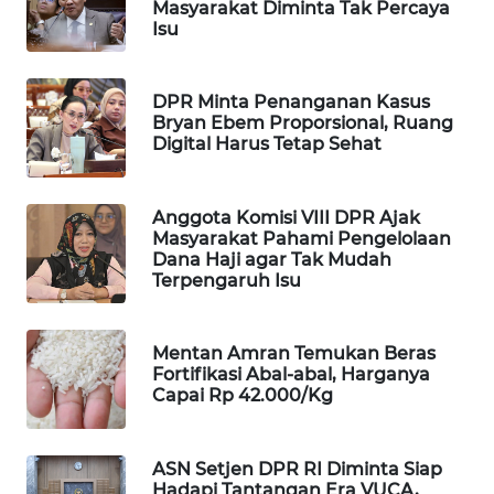
Masyarakat Diminta Tak Percaya
Isu
WAHANA
LISTRIK
DPR Minta Penanganan Kasus
WAHANA
Bryan Ebem Proporsional, Ruang
TRAVEL
Digital Harus Tetap Sehat
WAHANA
Anggota Komisi VIII DPR Ajak
TV
Masyarakat Pahami Pengelolaan
Dana Haji agar Tak Mudah
WAHANANEWS
Terpengaruh Isu
ID
Mentan Amran Temukan Beras
WAHANANEWS
Fortifikasi Abal-abal, Harganya
CO ID
Capai Rp 42.000/Kg
WAHANANEWS
NET
ASN Setjen DPR RI Diminta Siap
Hadapi Tantangan Era VUCA,