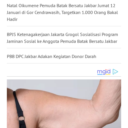
Natal Oikumene Pemuda Batak Bersatu Jakbar Jumat 12
WN
Januari di Gor Cendrawasih, Targetkan 1.000 Orang Bakal
KALTARA
Hadir
WN
KALSEL
BPJS Ketenagakerjaan Jakarta Grogol Sosialisasi Program
Jaminan Sosial ke Anggota Pemuda Batak Bersatu Jakbar
WN
KALTIM
PBB DPC Jakbar Adakan Kegiatan Donor Darah
WN
SULSEL
WN
GORONTALO
WN
SULUT