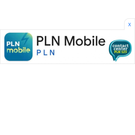
SONYA
ASA
NEWS
X
WAHANA MEDIA GROUP