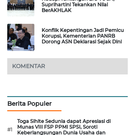
Suprihartini Tekankan Nilai
WAHANA
BerAKHLAK
SPORT
WAHANA
Konflik Kepentingan Jadi Pemicu
Korupsi, Kementerian PANRB
UMKM
Dorong ASN Deklarasi Sejak Dini
WAHANA
SELEB
KOMENTAR
WAHANA
PERSONA
WAHANA
Berita Populer
OTOMOTIF
WAHANA
Toga Sihite Sedunia dapat Apresiasi di
HEALTH
Munas VIII FSP PPMI SPSI, Soroti
#1
Keberlangsungan Dunia Usaha dan