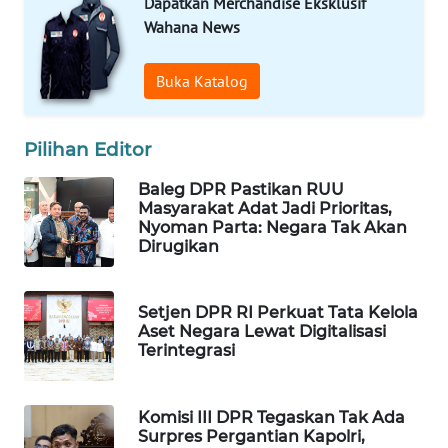
Dapatkan Merchandise Eksklusif
Wahana
Wahana News
Media
Group
Buka Katalog
WAHANA
NEWS
Pilihan Editor
WAHANA
Baleg DPR Pastikan RUU
TANI
Masyarakat Adat Jadi Prioritas,
Nyoman Parta: Negara Tak Akan
Dirugikan
WAHANA
ADVOKAT
Setjen DPR RI Perkuat Tata Kelola
WAHANA
Aset Negara Lewat Digitalisasi
INFRASTRUKTUR
Terintegrasi
WAHANA
Komisi III DPR Tegaskan Tak Ada
KONSUMEN
Surpres Pergantian Kapolri,