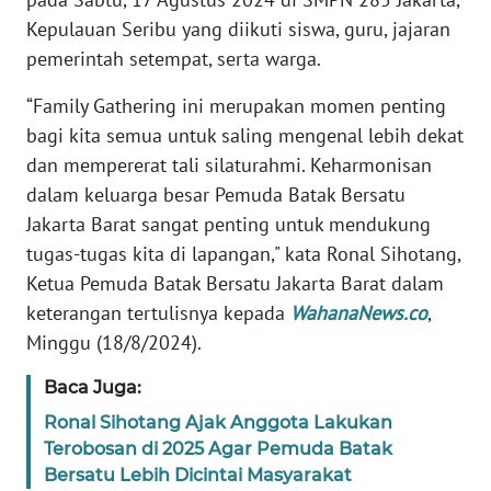
Kepulauan Seribu yang diikuti siswa, guru, jajaran
KARIR
pemerintah setempat, serta warga.
“Family Gathering ini merupakan momen penting
DISCLAIMER
bagi kita semua untuk saling mengenal lebih dekat
dan mempererat tali silaturahmi. Keharmonisan
Wahana
News
dalam keluarga besar Pemuda Batak Bersatu
Regional
Jakarta Barat sangat penting untuk mendukung
tugas-tugas kita di lapangan," kata Ronal Sihotang,
WN
Ketua Pemuda Batak Bersatu Jakarta Barat dalam
SUMUT
keterangan tertulisnya kepada
WahanaNews.co
,
Minggu (18/8/2024).
WN
JAKARTA
Baca Juga:
Ronal Sihotang Ajak Anggota Lakukan
WN
Terobosan di 2025 Agar Pemuda Batak
JABAR
Bersatu Lebih Dicintai Masyarakat