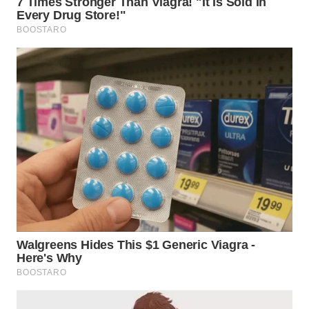
TAPANULI
TENGAH
WN DELI
SERDANG
WN
TEBING
TINGGI
WN
PAKPAK
WN
KARAWANG
WN
BEKASI