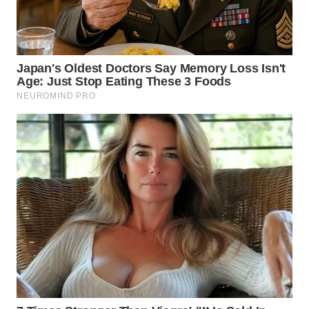
WN
TAPANULI
SELATAN
WN
TANJUNG
LESUNG
WN
KARO
WN
SIMALUNGUN
WN
LABUHANBATU
WN