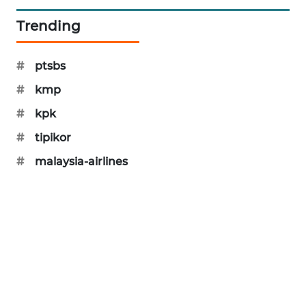
MAWAKA
Trending
ID
#
ptsbs
MARTABAT
NET
#
kmp
#
kpk
PLN
#
tipikor
WATCH
#
malaysia-airlines
MKLI
LPKKI
LKKI
KOPEKLIN