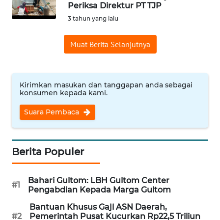
SAINS-TEKNO
Periksa Direktur PT TJP
3 tahun yang lalu
KESEHATAN
Muat Berita Selanjutnya
INTERNASIONAL
Kirimkan masukan dan tanggapan anda sebagai
SERBA-SERBI
konsumen kepada kami.
Suara Pembaca
PENDIDIKAN
OLAHRAGA
Berita Populer
OPINI
Bahari Gultom: LBH Gultom Center
#1
Pengabdian Kepada Marga Gultom
EDITORIAL
Bantuan Khusus Gaji ASN Daerah,
#2
Pemerintah Pusat Kucurkan Rp22,5 Triliun