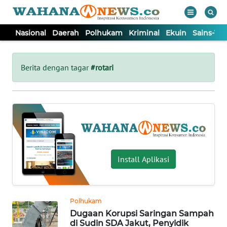
Nasional
Daerah
Polhukam
Kriminal
Ekuin
Sains-Te
WAHANA
Tutup
TV
Berita dengan tagar
#rotari
NASIONAL
DAERAH
POLHUKAM
Install Aplikasi
KRIMINAL
Polhukam
EKUIN
Dugaan Korupsi Saringan Sampah
di Sudin SDA Jakut, Penyidik