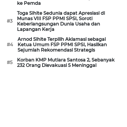
Informasi
ke Pemda
Toga Sihite Sedunia dapat Apresiasi di
INDEKS
Munas VIII FSP PPMI SPSI, Soroti
BERITA
#3
Keberlangsungan Dunia Usaha dan
Lapangan Kerja
KONTAK
Arnod Sihite Terpilih Aklamasi sebagai
KAMI
#4
Ketua Umum FSP PPMI SPSI, Hasilkan
Sejumlah Rekomendasi Strategis
INFO
Korban KMP Mutiara Santosa 2, Sebanyak
IKLAN
#5
232 Orang Dievakuasi 5 Meninggal
TENTANG
KAMI
PEDOMAN
MEDIA
SIBER
REDAKSI