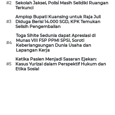
Informasi
#2
Sekolah Jaksel, Polisi Masih Selidiki Ruangan
Terkunci
INDEKS
Amplop Bupati Kuansing untuk Raja Juli
BERITA
#3
Diduga Berisi 14.000 SGD, KPK Temukan
Selisih Pengembalian
KONTAK
Toga Sihite Sedunia dapat Apresiasi di
KAMI
Munas VIII FSP PPMI SPSI, Soroti
#4
Keberlangsungan Dunia Usaha dan
Lapangan Kerja
INFO
IKLAN
Ketika Pasien Menjadi Sasaran Ejekan:
#5
Kasus Yurizal dalam Perspektif Hukum dan
Etika Sosial
TENTANG
KAMI
PEDOMAN
MEDIA
SIBER
REDAKSI