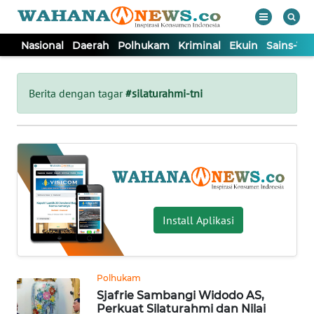
Nasional
Daerah
Polhukam
Kriminal
Ekuin
Sains-Te
WAHANA
Tutup
TV
Berita dengan tagar
#silaturahmi-tni
NASIONAL
DAERAH
POLHUKAM
Install Aplikasi
KRIMINAL
Polhukam
EKUIN
Sjafrie Sambangi Widodo AS,
Perkuat Silaturahmi dan Nilai