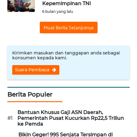
SAINS-TEKNO
Kepemimpinan TNI
6 bulan yang lalu
KESEHATAN
Muat Berita Selanjutnya
INTERNASIONAL
Kirimkan masukan dan tanggapan anda sebagai
SERBA-SERBI
konsumen kepada kami.
Suara Pembaca
PENDIDIKAN
OLAHRAGA
Berita Populer
OPINI
Bantuan Khusus Gaji ASN Daerah,
#1
Pemerintah Pusat Kucurkan Rp22,5 Triliun
EDITORIAL
ke Pemda
Bikin Geger! 995 Senjata Tersimpan di