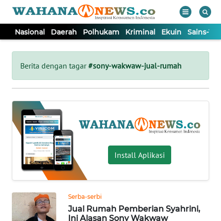
Nasional
Daerah
Polhukam
Kriminal
Ekuin
Sains-Te
WAHANA
Tutup
TV
Berita dengan tagar
#sony-wakwaw-jual-rumah
NASIONAL
DAERAH
POLHUKAM
Install Aplikasi
KRIMINAL
Serba-serbi
EKUIN
Jual Rumah Pemberian Syahrini,
Ini Alasan Sony Wakwaw