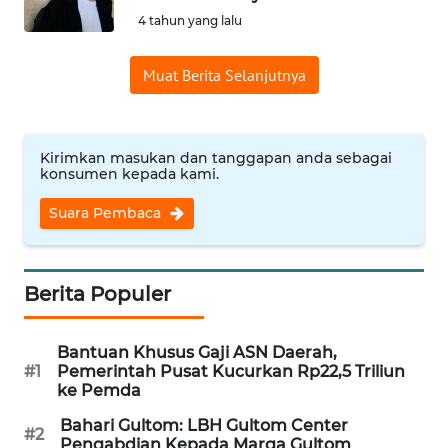
SAINS-TEKNO
4 tahun yang lalu
KESEHATAN
Muat Berita Selanjutnya
INTERNASIONAL
Kirimkan masukan dan tanggapan anda sebagai
konsumen kepada kami.
SERBA-SERBI
Suara Pembaca
PENDIDIKAN
OLAHRAGA
Berita Populer
OPINI
Bantuan Khusus Gaji ASN Daerah,
#1
Pemerintah Pusat Kucurkan Rp22,5 Triliun
ke Pemda
EDITORIAL
Bahari Gultom: LBH Gultom Center
#2
Pengabdian Kepada Marga Gultom