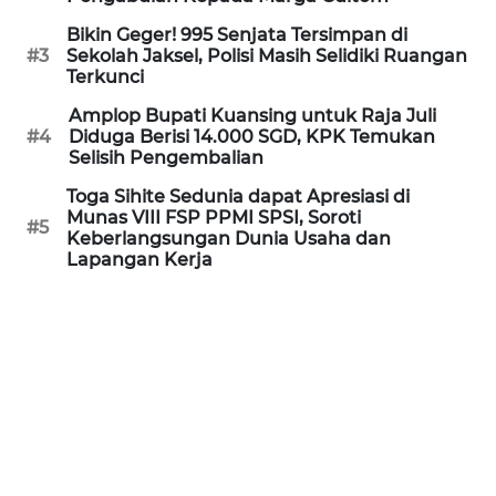
Informasi
Bikin Geger! 995 Senjata Tersimpan di
#3
Sekolah Jaksel, Polisi Masih Selidiki Ruangan
INDEKS
Terkunci
BERITA
Amplop Bupati Kuansing untuk Raja Juli
#4
Diduga Berisi 14.000 SGD, KPK Temukan
KONTAK
Selisih Pengembalian
KAMI
Toga Sihite Sedunia dapat Apresiasi di
Munas VIII FSP PPMI SPSI, Soroti
INFO
#5
Keberlangsungan Dunia Usaha dan
IKLAN
Lapangan Kerja
TENTANG
KAMI
PEDOMAN
MEDIA
SIBER
REDAKSI