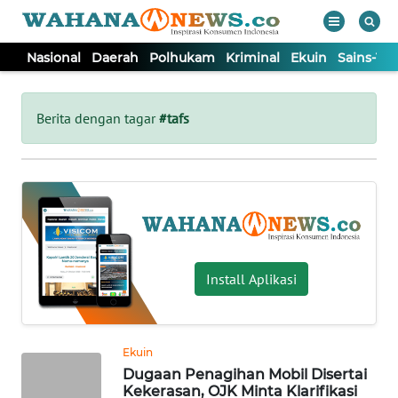
Nasional
Daerah
Polhukam
Kriminal
Ekuin
Sains-Te
WAHANA
Tutup
TV
Berita dengan tagar
#tafs
NASIONAL
DAERAH
POLHUKAM
Install Aplikasi
KRIMINAL
Ekuin
EKUIN
Dugaan Penagihan Mobil Disertai
Kekerasan, OJK Minta Klarifikasi