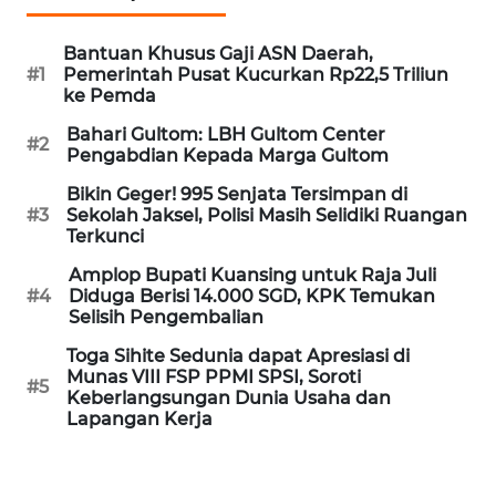
Informasi
Bantuan Khusus Gaji ASN Daerah,
INDEKS
#1
Pemerintah Pusat Kucurkan Rp22,5 Triliun
BERITA
ke Pemda
Bahari Gultom: LBH Gultom Center
KONTAK
#2
Pengabdian Kepada Marga Gultom
KAMI
Bikin Geger! 995 Senjata Tersimpan di
#3
Sekolah Jaksel, Polisi Masih Selidiki Ruangan
INFO
Terkunci
IKLAN
Amplop Bupati Kuansing untuk Raja Juli
#4
Diduga Berisi 14.000 SGD, KPK Temukan
TENTANG
Selisih Pengembalian
KAMI
Toga Sihite Sedunia dapat Apresiasi di
Munas VIII FSP PPMI SPSI, Soroti
PEDOMAN
#5
Keberlangsungan Dunia Usaha dan
MEDIA
Lapangan Kerja
SIBER
REDAKSI