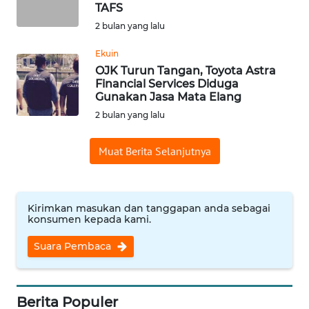
SAINS-TEKNO
TAFS
2 bulan yang lalu
KESEHATAN
Ekuin
OJK Turun Tangan, Toyota Astra
Financial Services Diduga
INTERNASIONAL
Gunakan Jasa Mata Elang
2 bulan yang lalu
SERBA-SERBI
Muat Berita Selanjutnya
PENDIDIKAN
OLAHRAGA
Kirimkan masukan dan tanggapan anda sebagai
konsumen kepada kami.
OPINI
Suara Pembaca
EDITORIAL
Berita Populer