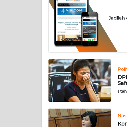
INDEKS
BERITA
Jadilah
KONTAK
KAMI
INFO
IKLAN
TENTANG
Pol
KAMI
DPR
Saf
PEDOMAN
1 ta
MEDIA
SIBER
REDAKSI
Nas
Kom