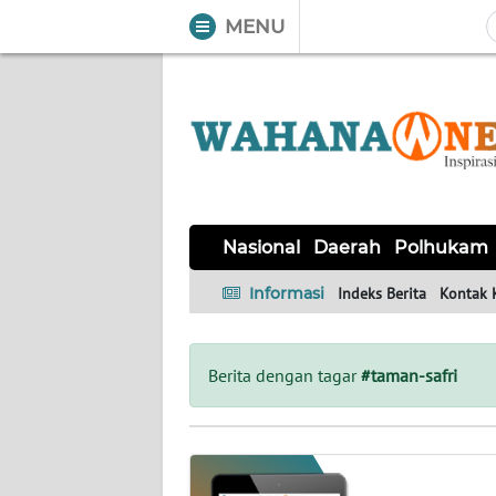
MENU
WAHANA
Tutup
TV
NASIONAL
DAERAH
POLHUKAM
KRIMINAL
EKUIN
SAINS-
KESEHATAN
INTERNASIONAL
Nasional
Daerah
Polhukam
TEKNO
Informasi
Indeks Berita
Kontak 
SERBA-
PENDIDIKAN
OLAHRAGA
OPINI
SERBI
Berita dengan tagar
#taman-safri
EDITORIAL
Informasi