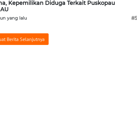
a, Kepemilikan Diduga Terkait Puskopau
 AU
hun yang lalu
#
at Berita Selanjutnya