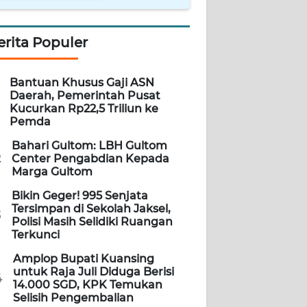
erita Populer
Bantuan Khusus Gaji ASN
Daerah, Pemerintah Pusat
Kucurkan Rp22,5 Triliun ke
Pemda
Bahari Gultom: LBH Gultom
2
Center Pengabdian Kepada
Marga Gultom
Bikin Geger! 995 Senjata
Tersimpan di Sekolah Jaksel,
3
Polisi Masih Selidiki Ruangan
Terkunci
Amplop Bupati Kuansing
untuk Raja Juli Diduga Berisi
4
14.000 SGD, KPK Temukan
Selisih Pengembalian