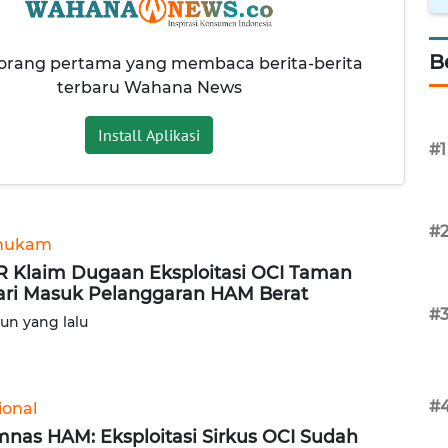
B
 orang pertama yang membaca berita-berita
terbaru Wahana News
Install Aplikasi
#1
#
hukam
 Klaim Dugaan Eksploitasi OCI Taman
ari Masuk Pelanggaran HAM Berat
#
hun yang lalu
#
ional
nas HAM: Eksploitasi Sirkus OCI Sudah