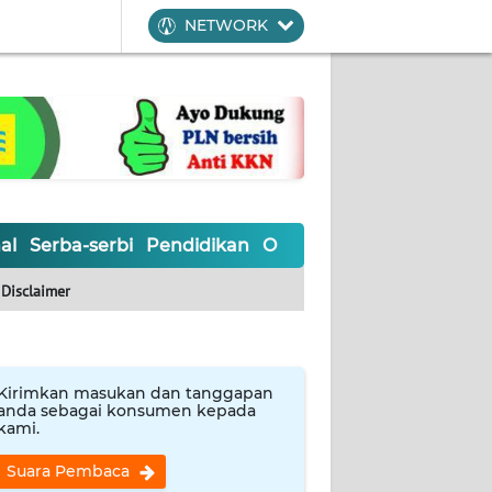
NETWORK
al
Serba-serbi
Pendidikan
Olahraga
Opini
Editoria
Disclaimer
Kirimkan masukan dan tanggapan
anda sebagai konsumen kepada
kami.
Suara Pembaca