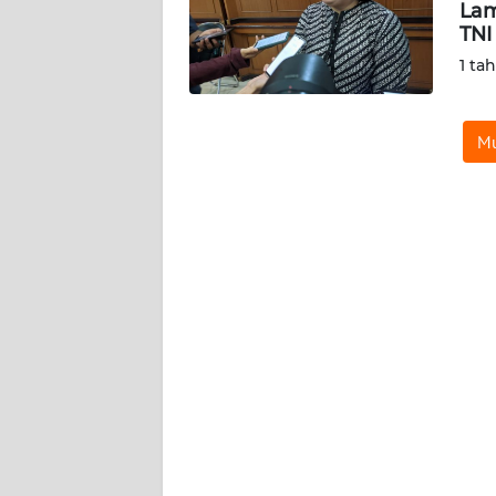
KARIR
Lam
TNI
1 ta
DISCLAIMER
Wahana
Mu
News
Regional
WN
SUMUT
WN
JAKARTA
WN
JABAR
WN
BANTEN