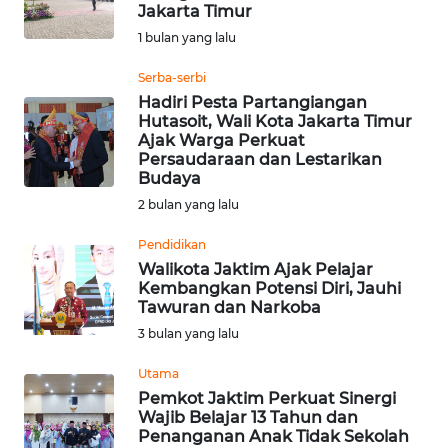
SAINS-TEKNO
Jakarta Timur
1 bulan yang lalu
KESEHATAN
Serba-serbi
Hadiri Pesta Partangiangan
Hutasoit, Wali Kota Jakarta Timur
INTERNASIONAL
Ajak Warga Perkuat
Persaudaraan dan Lestarikan
SERBA-SERBI
Budaya
2 bulan yang lalu
PENDIDIKAN
Pendidikan
Walikota Jaktim Ajak Pelajar
Kembangkan Potensi Diri, Jauhi
OLAHRAGA
Tawuran dan Narkoba
3 bulan yang lalu
OPINI
Utama
Pemkot Jaktim Perkuat Sinergi
EDITORIAL
Wajib Belajar 13 Tahun dan
Penanganan Anak Tidak Sekolah