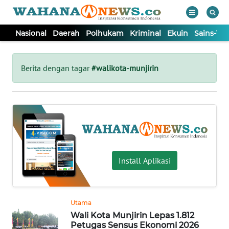
Nasional
Daerah
Polhukam
Kriminal
Ekuin
Sains-Te
WAHANA
Tutup
TV
Berita dengan tagar
#walikota-munjirin
NASIONAL
DAERAH
POLHUKAM
Install Aplikasi
KRIMINAL
Utama
EKUIN
Wali Kota Munjirin Lepas 1.812
Petugas Sensus Ekonomi 2026