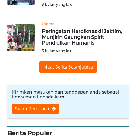
Informasi
3 bulan yang lalu
INDEKS
BERITA
Utama
Peringatan Hardiknas di Jaktim,
Munjirin Gaungkan Spirit
KONTAK
Pendidikan Humanis
KAMI
3 bulan yang lalu
INFO
Muat Berita Selanjutnya
IKLAN
TENTANG
KAMI
Kirimkan masukan dan tanggapan anda sebagai
konsumen kepada kami.
PEDOMAN
Suara Pembaca
MEDIA
SIBER
Berita Populer
REDAKSI