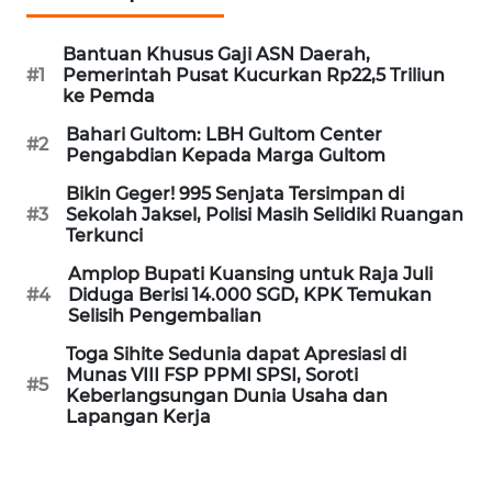
KARIR
Bantuan Khusus Gaji ASN Daerah,
#1
Pemerintah Pusat Kucurkan Rp22,5 Triliun
ke Pemda
DISCLAIMER
Bahari Gultom: LBH Gultom Center
#2
Pengabdian Kepada Marga Gultom
Wahana
News
Bikin Geger! 995 Senjata Tersimpan di
Regional
#3
Sekolah Jaksel, Polisi Masih Selidiki Ruangan
Terkunci
WN
Amplop Bupati Kuansing untuk Raja Juli
SUMUT
#4
Diduga Berisi 14.000 SGD, KPK Temukan
Selisih Pengembalian
WN
Toga Sihite Sedunia dapat Apresiasi di
JAKARTA
Munas VIII FSP PPMI SPSI, Soroti
#5
Keberlangsungan Dunia Usaha dan
Lapangan Kerja
WN
JABAR