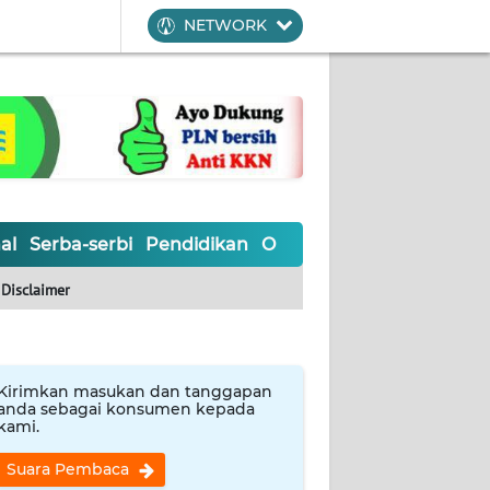
NETWORK
al
Serba-serbi
Pendidikan
Olahraga
Opini
Editoria
Disclaimer
Kirimkan masukan dan tanggapan
anda sebagai konsumen kepada
kami.
Suara Pembaca