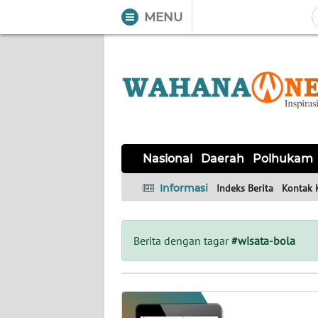
MENU
WAHANA
Tutup
TV
NASIONAL
DAERAH
POLHUKAM
KRIMINAL
EKUIN
SAINS-
KESEHATAN
INTERNASIONAL
Nasional
Daerah
Polhukam
TEKNO
Informasi
Indeks Berita
Kontak 
SERBA-
PENDIDIKAN
OLAHRAGA
OPINI
SERBI
Berita dengan tagar
#wisata-bola
EDITORIAL
Informasi