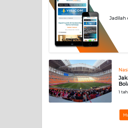
INDEKS
BERITA
Jadilah
KONTAK
KAMI
INFO
IKLAN
TENTANG
Nas
KAMI
Jak
Bol
PEDOMAN
1 ta
MEDIA
SIBER
Mu
REDAKSI