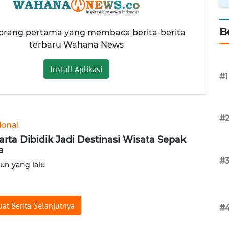
B
 orang pertama yang membaca berita-berita
terbaru Wahana News
Install Aplikasi
#1
#
ional
arta Dibidik Jadi Destinasi Wisata Sepak
a
#
hun yang lalu
at Berita Selanjutnya
#