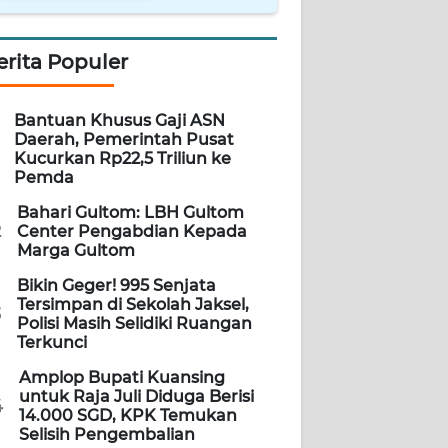
erita Populer
Bantuan Khusus Gaji ASN
Daerah, Pemerintah Pusat
Kucurkan Rp22,5 Triliun ke
Pemda
Bahari Gultom: LBH Gultom
2
Center Pengabdian Kepada
Marga Gultom
Bikin Geger! 995 Senjata
Tersimpan di Sekolah Jaksel,
3
Polisi Masih Selidiki Ruangan
Terkunci
Amplop Bupati Kuansing
untuk Raja Juli Diduga Berisi
4
14.000 SGD, KPK Temukan
Selisih Pengembalian