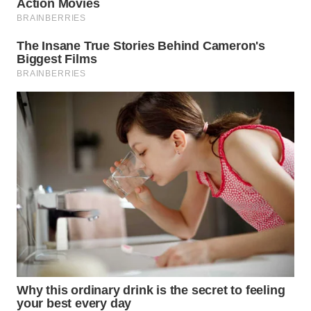
WN
BOGOR
WN
DEPOK
WN
TAPANULI
UTARA
WN
SAMOSIR
WN
PADANG
LAWAS