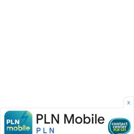
SONYA
ASA
NEWS
X