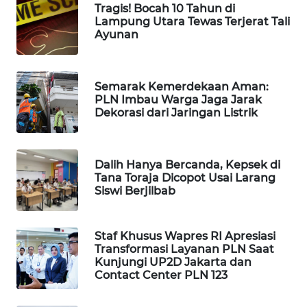
Tragis! Bocah 10 Tahun di
WAHANA
Lampung Utara Tewas Terjerat Tali
Ayunan
LISTRIK
WAHANA
TRAVEL
Semarak Kemerdekaan Aman:
PLN Imbau Warga Jaga Jarak
Dekorasi dari Jaringan Listrik
WAHANA
TV
Dalih Hanya Bercanda, Kepsek di
WAHANANEWS
Tana Toraja Dicopot Usai Larang
ID
Siswi Berjilbab
WAHANANEWS
Staf Khusus Wapres RI Apresiasi
CO ID
Transformasi Layanan PLN Saat
Kunjungi UP2D Jakarta dan
WAHANANEWS
Contact Center PLN 123
NET