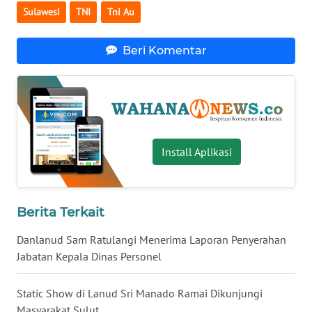
Sulawesi
TNI
Tni Au
WN
BABEL
Beri Komentar
WN
SUMBAR
WN
SUMSEL
Install Aplikasi
WN
BENGKULU
Berita Terkait
WN
Danlanud Sam Ratulangi Menerima Laporan Penyerahan
LAMPUNG
Jabatan Kepala Dinas Personel
WN
JATENG
Static Show di Lanud Sri Manado Ramai Dikunjungi
Masyarakat Sulut