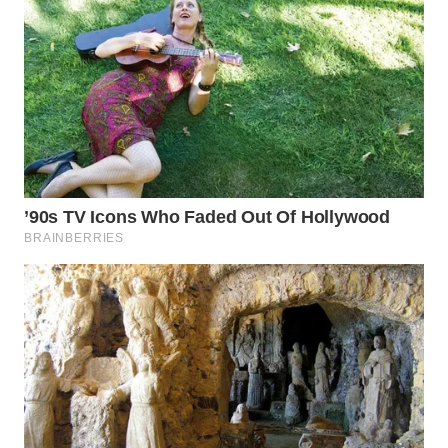
WN
TAPANULI
SELATAN
WN
TANJUNG
LESUNG
WN
KARO
WN
SIMALUNGUN
WN
LABUHANBATU
WN