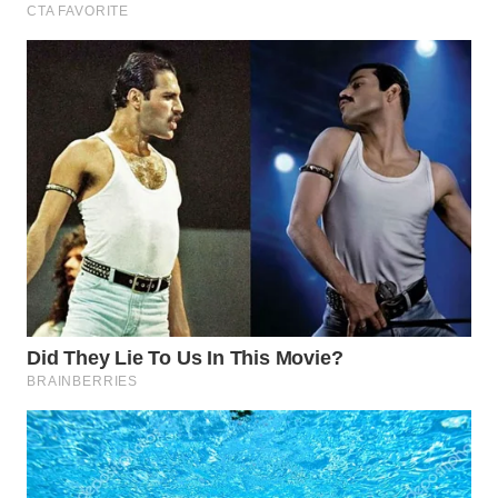
WN
SUMEDANG
WN
CIANJUR
WN
KEPULAUAN
SERIBU
WN
TANGERANG
WN
BINJAI
WN
CIREBON