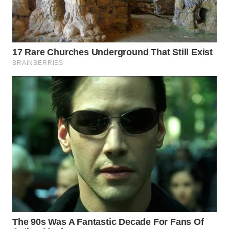
TAPANULI
TENGAH
WN DELI
SERDANG
WN
TEBING
TINGGI
WN
PAKPAK
WN
KARAWANG
WN
BEKASI