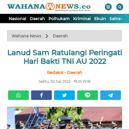
Nasional
Daerah
Polhukam
Kriminal
Ekuin
Sains-Te
WAHANA
Tutup
TV
Wahana News
Daerah
Lanud Sam Ratulangi Peringati
NASIONAL
Hari Bakti TNI AU 2022
DAERAH
Redaksi - Daerah
Sabtu, 30 Juli 2022 - 19:25 WIB
POLHUKAM
KRIMINAL
EKUIN