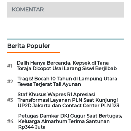
WAHANA
KOMENTAR
DESA
WISATA
LAPAK
WAHANA
Berita Populer
Wahana
Network
Dalih Hanya Bercanda, Kepsek di Tana
#1
Toraja Dicopot Usai Larang Siswi Berjilbab
KONSUMEN
Tragis! Bocah 10 Tahun di Lampung Utara
#2
LISTRIK
Tewas Terjerat Tali Ayunan
Staf Khusus Wapres RI Apresiasi
MASYARAKAT
#3
Transformasi Layanan PLN Saat Kunjungi
KELISTRIKAN
UP2D Jakarta dan Contact Center PLN 123
Petugas Damkar DKI Gugur Saat Bertugas,
WALINKI
#4
Keluarga Almarhum Terima Santunan
ID
Rp344 Juta