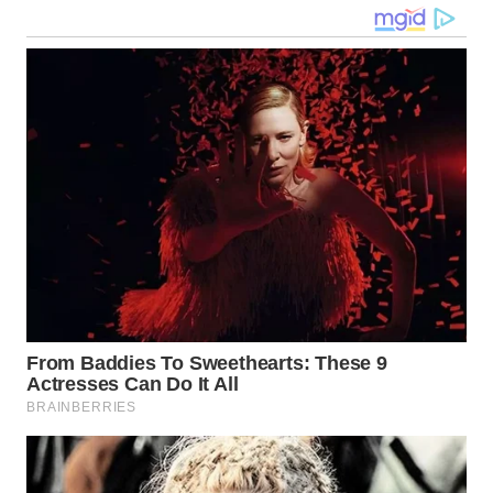
WN
KALTARA
WN
KALSEL
WN
KALTIM
WN
SULSEL
WN
GORONTALO
WN
SULUT