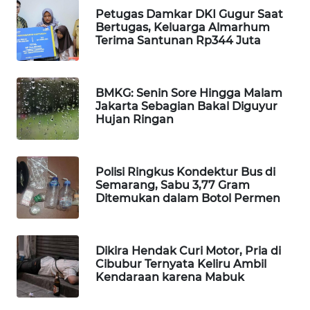
Petugas Damkar DKI Gugur Saat
WAHANA
Bertugas, Keluarga Almarhum
SPORT
Terima Santunan Rp344 Juta
WAHANA
UMKM
BMKG: Senin Sore Hingga Malam
Jakarta Sebagian Bakal Diguyur
Hujan Ringan
WAHANA
SELEB
WAHANA
Polisi Ringkus Kondektur Bus di
Semarang, Sabu 3,77 Gram
PERSONA
Ditemukan dalam Botol Permen
WAHANA
OTOMOTIF
Dikira Hendak Curi Motor, Pria di
Cibubur Ternyata Keliru Ambil
WAHANA
Kendaraan karena Mabuk
HEALTH