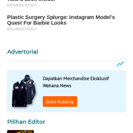
Wahana
Media
Group
WAHANA
NEWS
Advertorial
WAHANA
TANI
WAHANA
Dapatkan Merchandise Eksklusif
ADVOKAT
Wahana News
WAHANA
Buka Katalog
INFRASTRUKTUR
WAHANA
Pilihan Editor
KONSUMEN