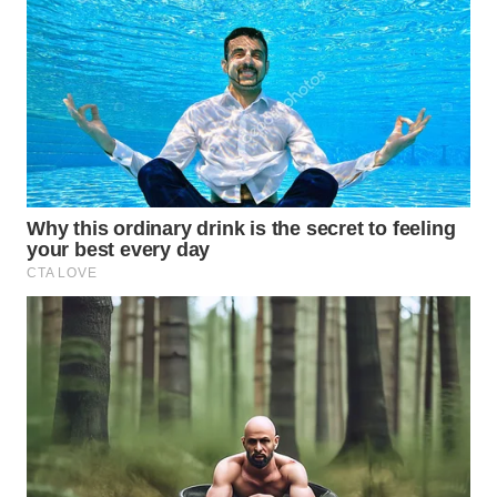
WN
INDRAMAYU
WN
KUNINGAN
WN
MAJALENGKA
WN
SUBANG
WN
SUKABUMI
WN
PURWAKARTA