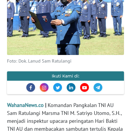
SAINS-TEKNO
KESEHATAN
INTERNASIONAL
SERBA-SERBI
Foto: Dok. Lanud Sam Ratulangi
PENDIDIKAN
Ikuti Kami di:
OLAHRAGA
OPINI
WahanaNews.co
|
Komandan Pangkalan TNI AU
Sam Ratulangi Marsma TNI M. Satriyo Utomo, S.H.,
EDITORIAL
menjadi inspektur upacara peringatan Hari Bakti
TNI AU dan membacakan sambutan tertulis Kepala