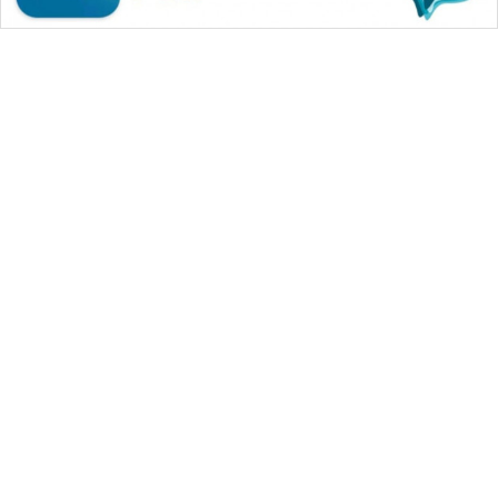
WAHANA MEDIA GROUP
|
|
|
WAHANA NEWS co
WAHANA TANI
WAHANA ADVOKAT
|
|
WAHANA INFRASTRUKTUR
WAHANA KONSUMEN
|
|
|
WAHANA LISTRIK
WAHANA TRAVEL
WAHANA TV
|
|
|
WAHANANEWS id
WAHANANEWS CO ID
WAHANANEWS NET
|
|
|
WAHANA SPORT ID
Wahana UMKM
Wahana Seleb
|
|
|
Wahana Persona
Wahana Otomotif
Wahana Health
|
Wahana Desa Wisata
Lapak Wahana