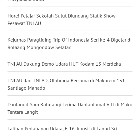
WN
NUSANTARA
Hore! Pelajar Sekolah Sulut Diundang Statik Show
Pesawat TNI AU
WN
JOGJA
Kejurnas Paragliding Trip Of Indonesia Seri ke-4 Digelar di
Bolaang Mongondow Selatan
WN
JATIM
TNI AU Dukung Demo Udara HUT Kodam 13 Merdeka
WN
TNI AU dan TNI AD, Olahraga Bersama di Makorem 131
BALI
Santiago Manado
WN
Danlanud Sam Ratulangi Terima Danlantamal VIII di Mako
KALBAR
Tentara Langit
WN
Latihan Pertahanan Udara, F-16 Transit di Lanud Sri
KALTENG