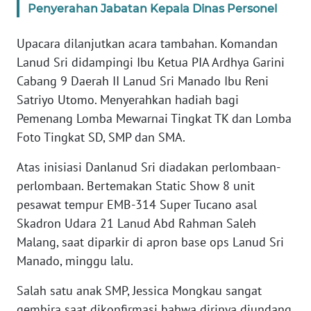
Penyerahan Jabatan Kepala Dinas Personel
WN
BANTEN
Upacara dilanjutkan acara tambahan. Komandan
Lanud Sri didampingi Ibu Ketua PIA Ardhya Garini
WN
NTT
Cabang 9 Daerah II Lanud Sri Manado Ibu Reni
Satriyo Utomo. Menyerahkan hadiah bagi
WN
Pemenang Lomba Mewarnai Tingkat TK dan Lomba
KEPRI
Foto Tingkat SD, SMP dan SMA.
WN
Atas inisiasi Danlanud Sri diadakan perlombaan-
PAPUA
perlombaan. Bertemakan Static Show 8 unit
pesawat tempur EMB-314 Super Tucano asal
WN
Skadron Udara 21 Lanud Abd Rahman Saleh
PAPUA
Malang, saat diparkir di apron base ops Lanud Sri
BARAT
Manado, minggu lalu.
WN
Salah satu anak SMP, Jessica Mongkau sangat
RIAU
gembira saat dikonfirmasi bahwa dirinya diundang