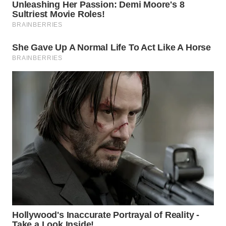
WN
NATUNA
WN
BINTAN
WN
MANDALIKA
WN
LIKUPANG
WN
LABUANBAJO
WN
BORNEO