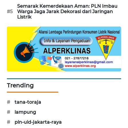
Semarak Kemerdekaan Aman: PLN Imbau
MAWAKA
#5
Warga Jaga Jarak Dekorasi dari Jaringan
ID
Listrik
MARTABAT
NET
PLN
WATCH
MKLI
Trending
LPKKI
#
tana-toraja
LKKI
#
lampung
KOPEKLIN
#
pln-uid-jakarta-raya