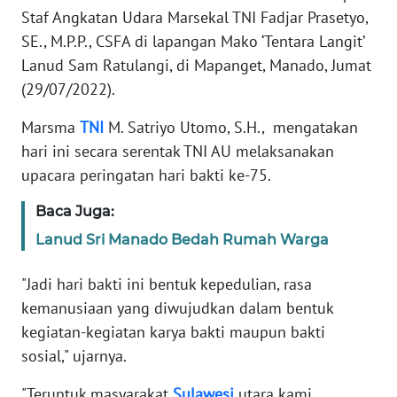
Informasi
Staf Angkatan Udara Marsekal TNI Fadjar Prasetyo,
SE., M.P.P., CSFA di lapangan Mako ‘Tentara Langit’
INDEKS
Lanud Sam Ratulangi, di Mapanget, Manado, Jumat
BERITA
(29/07/2022).
KONTAK
Marsma
TNI
M. Satriyo Utomo, S.H., mengatakan
KAMI
hari ini secara serentak TNI AU melaksanakan
upacara peringatan hari bakti ke-75.
INFO
IKLAN
Baca Juga:
Lanud Sri Manado Bedah Rumah Warga
TENTANG
KAMI
"Jadi hari bakti ini bentuk kepedulian, rasa
kemanusiaan yang diwujudkan dalam bentuk
PEDOMAN
MEDIA
kegiatan-kegiatan karya bakti maupun bakti
SIBER
sosial," ujarnya.
REDAKSI
"Teruntuk masyarakat
Sulawesi
utara kami