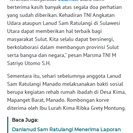
berterima kasih banyak atas segala doa perhatian
KARIR
yang sudah diberikan. Kehadiran TNI Angkatan
Udara ataupun Lanud Sam Ratulangi di Sulawesi
DISCLAIMER
Utara dapat memberikan hal terbaik bagi
masyarakat Sulut. Kita selalu dapat bersinergi,
Wahana
berkolaborasi dalam membangun provinsi Sulut
News
serta bangsa dan negara," pesan Marsma TNI M
Regional
Satriyo Utomo S.H.
WN
Sementara itu, sehari sebelumnya anggota Lanud
SUMUT
Sam Ratulangi Manado melaksanakan bakti sosial
berupa kegiatan rehab rumah ibadah di Desa Kima,
WN
Mapanget Barat, Manado. Rombongan korve
JAKARTA
diterima oleh Ibu Lurah Kima Ribka Grety Montung.
WN
Baca Juga:
JABAR
Danlanud Sam Ratulangi Menerima Laporan