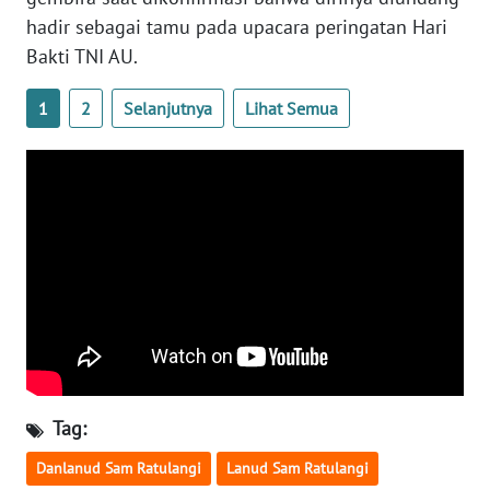
hadir sebagai tamu pada upacara peringatan Hari
WN
Bakti TNI AU.
SERAMBI
1
2
Selanjutnya
Lihat Semua
WN
JAMBI
WN
SULTRA
WN
NTB
WN
SULTENG
Tag:
WN
SULBAR
Danlanud Sam Ratulangi
Lanud Sam Ratulangi