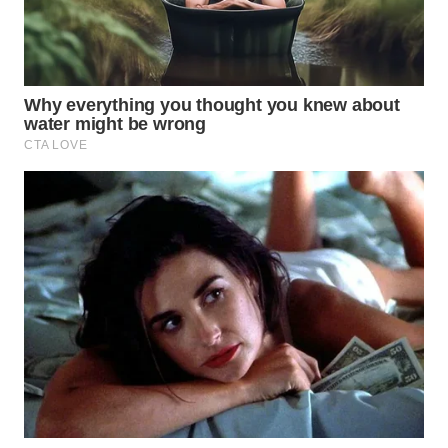
WN
PRIANGAN
TIMUR
WN
SEMARANG
WN
SOLO
WN
BOROBUDUR
WN
MADURA
WN
SURABAYA