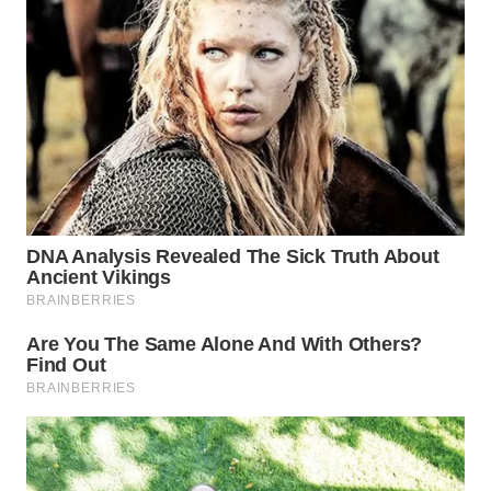
WN
MALUKU
WN
MALUT
WN
DAIRI
WN
DANAU
TOBA
WN
NIAS
WN
LANGKAT