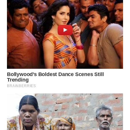
TAPANULI
TENGAH
WN DELI
SERDANG
WN
TEBING
TINGGI
WN
PAKPAK
WN
KARAWANG
WN
BEKASI