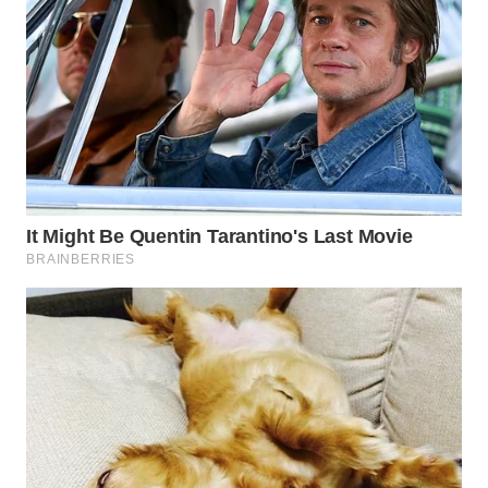
WN
KALTARA
WN
KALSEL
WN
KALTIM
WN
SULSEL
WN
GORONTALO
WN
SULUT