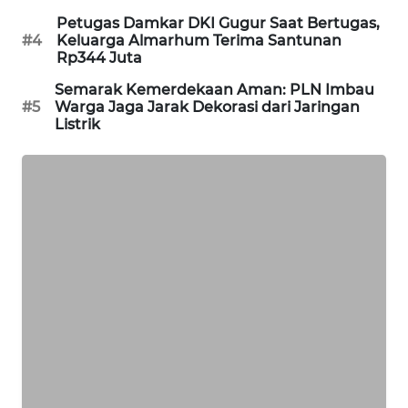
Petugas Damkar DKI Gugur Saat Bertugas,
SIBARAGAS
#4
Keluarga Almarhum Terima Santunan
NEWS
Rp344 Juta
Semarak Kemerdekaan Aman: PLN Imbau
METRO
#5
Warga Jaga Jarak Dekorasi dari Jaringan
SIANTAR
Listrik
NEWS
METRO
MEDAN
NEWS
METRO
JAKARTA
NEWS
KRT
NEWS