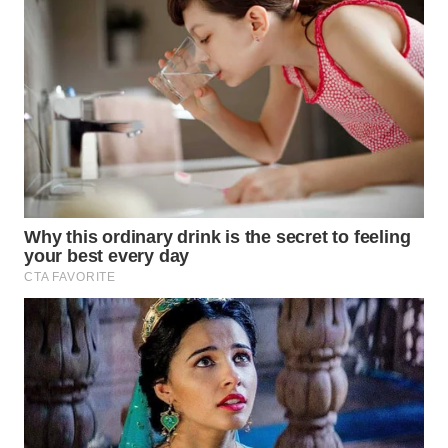
WAHANA
LISTRIK
WAHANA
TRAVEL
WAHANA
TV
WAHANANEWS
ID
WAHANANEWS
CO ID
WAHANANEWS
NET