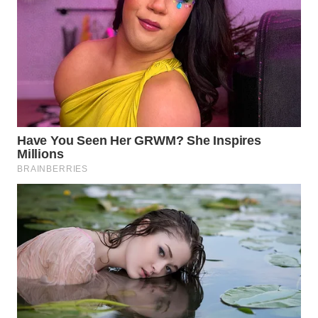
WN
PRIANGAN
TIMUR
WN
SEMARANG
WN
SOLO
WN
BOROBUDUR
WN
MADURA
WN
SURABAYA