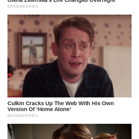
Wahana
Media
Group
WAHANA
NEWS
WAHANA
TANI
WAHANA
ADVOKAT
WAHANA
INFRASTRUKTUR
WAHANA
KONSUMEN