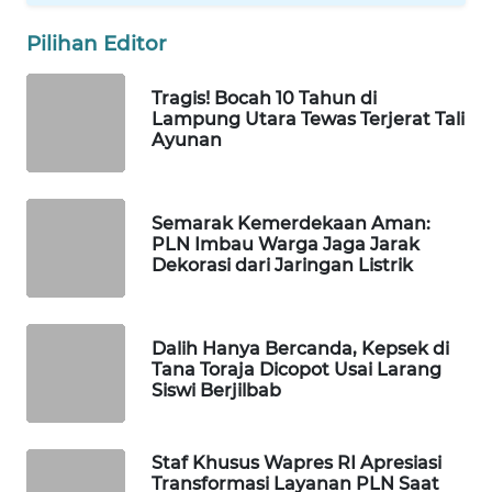
WAHANA
Pilihan Editor
DESA
WISATA
Tragis! Bocah 10 Tahun di
Lampung Utara Tewas Terjerat Tali
LAPAK
Ayunan
WAHANA
Wahana
Semarak Kemerdekaan Aman:
Network
PLN Imbau Warga Jaga Jarak
Dekorasi dari Jaringan Listrik
KONSUMEN
LISTRIK
Dalih Hanya Bercanda, Kepsek di
MASYARAKAT
Tana Toraja Dicopot Usai Larang
Siswi Berjilbab
KELISTRIKAN
WALINKI
Staf Khusus Wapres RI Apresiasi
ID
Transformasi Layanan PLN Saat