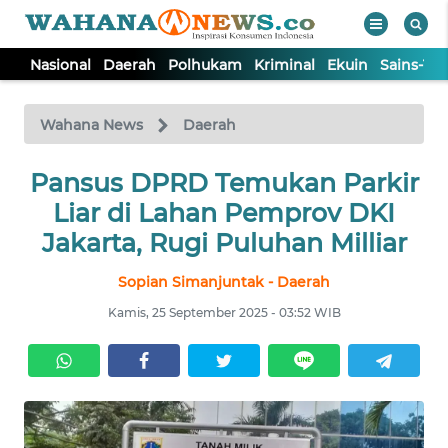
Nasional
Daerah
Polhukam
Kriminal
Ekuin
Sains-Te
WAHANA
Tutup
TV
Wahana News
Daerah
NASIONAL
Pansus DPRD Temukan Parkir
Liar di Lahan Pemprov DKI
DAERAH
Jakarta, Rugi Puluhan Milliar
Sopian Simanjuntak - Daerah
POLHUKAM
Kamis, 25 September 2025 - 03:52 WIB
KRIMINAL
EKUIN