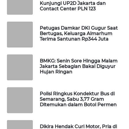
Kunjungi UP2D Jakarta dan
Contact Center PLN 123
MAWAKA
ID
Petugas Damkar DKI Gugur Saat
MARTABAT
Bertugas, Keluarga Almarhum
NET
Terima Santunan Rp344 Juta
PLN
WATCH
BMKG: Senin Sore Hingga Malam
Jakarta Sebagian Bakal Diguyur
Hujan Ringan
MKLI
LPKKI
Polisi Ringkus Kondektur Bus di
Semarang, Sabu 3,77 Gram
LKKI
Ditemukan dalam Botol Permen
KOPEKLIN
Dikira Hendak Curi Motor, Pria di