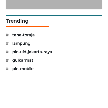
KARING
NEWS
Trending
JURNAL
MARITIM
#
tana-toraja
HUMBANG
#
lampung
NEWS
#
pln-uid-jakarta-raya
GARONGGANG
#
gulkarmat
NEWS
#
pln-mobile
FISUELRI
ID
ENERGI
NEWS