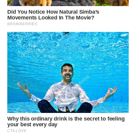
WN
SUMEDANG
WN
CIANJUR
WN
KEPULAUAN
SERIBU
WN
TANGERANG
WN
BINJAI
WN
CIREBON