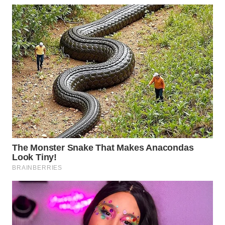
WN
INDRAMAYU
WN
KUNINGAN
WN
MAJALENGKA
WN
SUBANG
WN
SUKABUMI
WN
PURWAKARTA