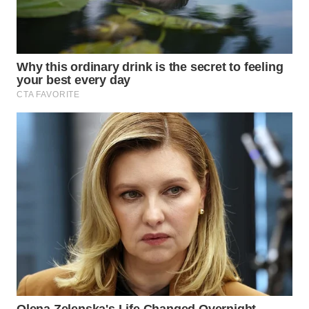
WN
NATUNA
WN
BINTAN
WN
MANDALIKA
WN
LIKUPANG
WN
LABUANBAJO
WN
BORNEO