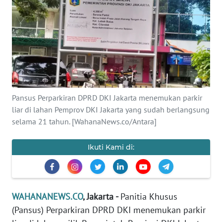
SAINS-TEKNO
KESEHATAN
INTERNASIONAL
SERBA-SERBI
Pansus Perparkiran DPRD DKI Jakarta menemukan parkir
liar di lahan Pemprov DKI Jakarta yang sudah berlangsung
PENDIDIKAN
selama 21 tahun. [WahanaNews.co/Antara]
OLAHRAGA
Ikuti Kami di:
OPINI
WAHANANEWS.CO
, Jakarta -
Panitia Khusus
EDITORIAL
(Pansus) Perparkiran DPRD DKI menemukan parkir