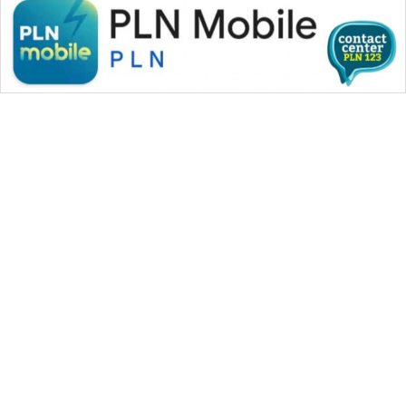
WAHANA MEDIA GROUP
|
|
|
WAHANA NEWS co
WAHANA TANI
WAHANA ADVOKAT
|
|
WAHANA INFRASTRUKTUR
WAHANA KONSUMEN
|
|
|
WAHANA LISTRIK
WAHANA TRAVEL
WAHANA TV
|
|
|
WAHANANEWS id
WAHANANEWS CO ID
WAHANANEWS NET