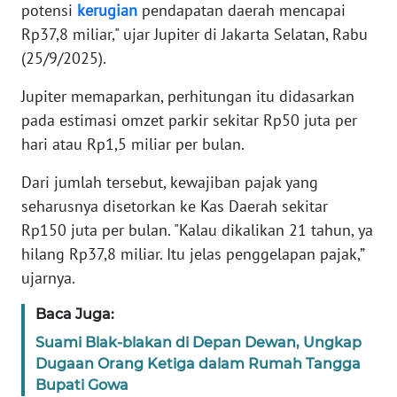
potensi
kerugian
pendapatan daerah mencapai
Rp37,8 miliar," ujar Jupiter di Jakarta Selatan, Rabu
KARIR
(25/9/2025).
DISCLAIMER
Jupiter memaparkan, perhitungan itu didasarkan
pada estimasi omzet parkir sekitar Rp50 juta per
Wahana
hari atau Rp1,5 miliar per bulan.
News
Regional
Dari jumlah tersebut, kewajiban pajak yang
seharusnya disetorkan ke Kas Daerah sekitar
WN
Rp150 juta per bulan. "Kalau dikalikan 21 tahun, ya
SUMUT
hilang Rp37,8 miliar. Itu jelas penggelapan pajak,”
ujarnya.
WN
JAKARTA
Baca Juga:
Suami Blak-blakan di Depan Dewan, Ungkap
WN
Dugaan Orang Ketiga dalam Rumah Tangga
JABAR
Bupati Gowa