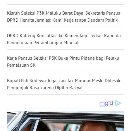
WN
Kisruh Seleksi P3K Maluku Barat Daya, Sekretaris Pansus
NUSANTARA
DPRD Henrita Jermias: Kami Kerja tanpa Dendam Politik
WN
DPRD Kalteng Konsultasi ke Kemendagri Terkait Raperda
JOGJA
Pengelolaan Pertambangan Mineral
WN
JATIM
Kerja Pansus Seleksi P3K Buka Pintu Pidana bagi Pelaku
Pemalsuan SK
WN
BALI
Bupati Pati Sudewo Tegaskan Tak Mundur Meski Didesak
Pengunjuk Rasa karena Dipilih Rakyat
WN
KALBAR
WN
KALTENG