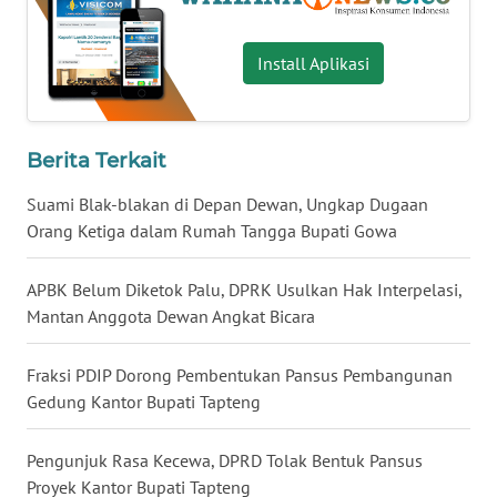
WN
BABEL
Install Aplikasi
WN
SUMBAR
Berita Terkait
WN
Suami Blak-blakan di Depan Dewan, Ungkap Dugaan
SUMSEL
Orang Ketiga dalam Rumah Tangga Bupati Gowa
WN
APBK Belum Diketok Palu, DPRK Usulkan Hak Interpelasi,
BENGKULU
Mantan Anggota Dewan Angkat Bicara
WN
Fraksi PDIP Dorong Pembentukan Pansus Pembangunan
LAMPUNG
Gedung Kantor Bupati Tapteng
WN
Pengunjuk Rasa Kecewa, DPRD Tolak Bentuk Pansus
JATENG
Proyek Kantor Bupati Tapteng