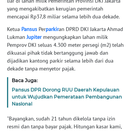
liar di lahan milik Pemerintah Provinsi DKI Jakarta
Informasi
yang mengakibatkan kerugian pemerintah
INDEKS
mencapai Rp37,8 miliar selama lebih dua dekade.
BERITA
Ketua
Pansus
Per
parkir
an DPRD DKI Jakarta Ahmad
Lukman
Jupiter
mengungkapkan lahan milik
KONTAK
KAMI
Pemprov DKI seluas 4.300 meter persegi (m2) telah
dikuasai pihak tidak bertanggung jawab dan
INFO
dijadikan kantong parkir selama lebih dari dua
IKLAN
dekade tanpa menyetor pajak.
TENTANG
Baca Juga:
KAMI
Pansus DPR Dorong RUU Daerah Kepulauan
untuk Wujudkan Pemerataan Pembangunan
PEDOMAN
Nasional
MEDIA
SIBER
"Bayangkan, sudah 21 tahun dikelola tanpa izin
resmi dan tanpa bayar pajak. Hitungan kasar kami,
REDAKSI