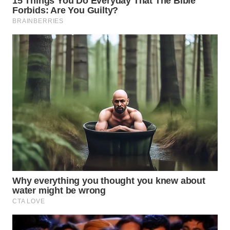
WN
TAPANULI
SELATAN
WN
TANJUNG
LESUNG
WN
KARO
WN
SIMALUNGUN
WN
LABUHANBATU
WN