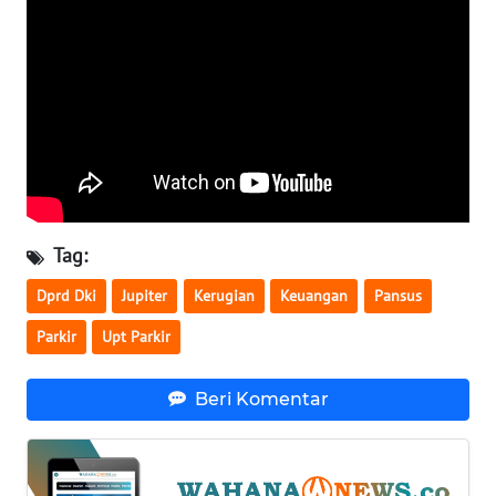
WN
SERAMBI
WN
JAMBI
WN
SULTRA
Tag:
WN
Dprd Dki
Jupiter
Kerugian
Keuangan
Pansus
NTB
Parkir
Upt Parkir
WN
SULTENG
Beri Komentar
WN
SULBAR