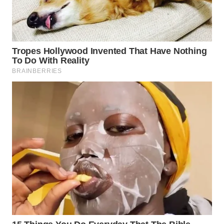
WN
MALUKU
WN
MALUT
WN
DAIRI
WN
DANAU
TOBA
WN
NIAS
WN
LANGKAT