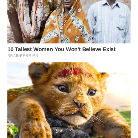
WN
BOGOR
WN
DEPOK
WN
TAPANULI
UTARA
WN
SAMOSIR
WN
PADANG
LAWAS