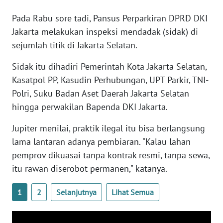
WN
Pada Rabu sore tadi, Pansus Perparkiran DPRD DKI
BANTEN
Jakarta melakukan inspeksi mendadak (sidak) di
sejumlah titik di Jakarta Selatan.
WN
NTT
Sidak itu dihadiri Pemerintah Kota Jakarta Selatan,
Kasatpol PP, Kasudin Perhubungan, UPT Parkir, TNI-
WN
KEPRI
Polri, Suku Badan Aset Daerah Jakarta Selatan
hingga perwakilan Bapenda DKI Jakarta.
WN
Jupiter menilai, praktik ilegal itu bisa berlangsung
PAPUA
lama lantaran adanya pembiaran. "Kalau lahan
pemprov dikuasai tanpa kontrak resmi, tanpa sewa,
WN
PAPUA
itu rawan diserobot permanen," katanya.
BARAT
1
2
Selanjutnya
Lihat Semua
WN
RIAU