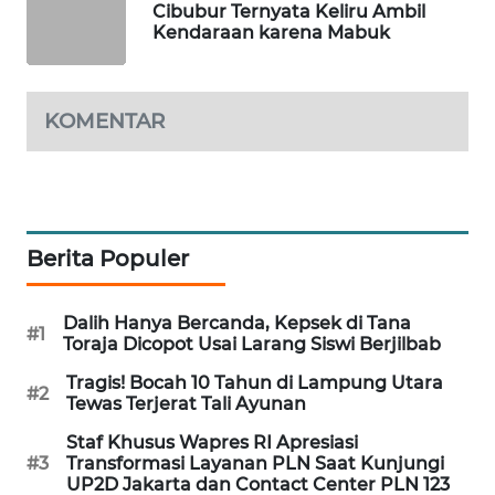
Cibubur Ternyata Keliru Ambil
PORTAL
Kendaraan karena Mabuk
KONSUMEN
FORWAMKI
KOMENTAR
ALPERKLINAS
FORJASIDA
Berita Populer
TAMBANG
NEWS
Dalih Hanya Bercanda, Kepsek di Tana
#1
Toraja Dicopot Usai Larang Siswi Berjilbab
SITUNGIR
Tragis! Bocah 10 Tahun di Lampung Utara
NEWS
#2
Tewas Terjerat Tali Ayunan
Staf Khusus Wapres RI Apresiasi
SIDIKALANG
#3
Transformasi Layanan PLN Saat Kunjungi
NEWS
UP2D Jakarta dan Contact Center PLN 123