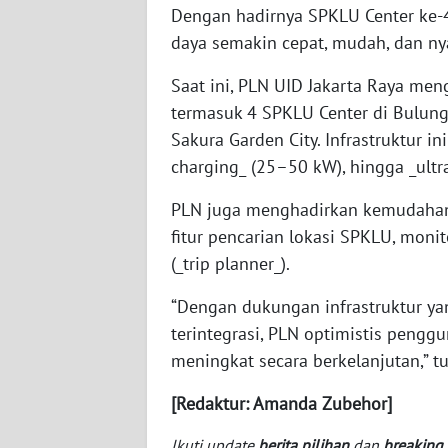
BABEL
Dengan hadirnya SPKLU Center ke-
daya semakin cepat, mudah, dan ny
WN
Saat ini, PLN UID Jakarta Raya men
SUMBAR
termasuk 4 SPKLU Center di Bulung
Sakura Garden City. Infrastruktur i
WN
SUMSEL
charging_ (25–50 kW), hingga _ultr
PLN juga menghadirkan kemudahan 
WN
BENGKULU
fitur pencarian lokasi SPKLU, moni
(_trip planner_).
WN
“Dengan dukungan infrastruktur ya
LAMPUNG
terintegrasi, PLN optimistis penggu
meningkat secara berkelanjutan,” t
WN
JATENG
[Redaktur: Amanda Zubehor]
WN
Ikuti update
berita pilihan
dan
breaking