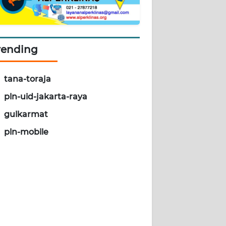
rending
tana-toraja
pln-uid-jakarta-raya
gulkarmat
pln-mobile