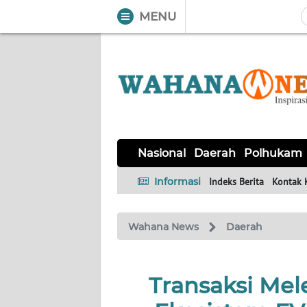
MENU
WAHANA
Tutup
TV
NASIONAL
DAERAH
POLHUKAM
KRIMINAL
EKUIN
SAINS-
KESEHATAN
INTERNASIONAL
Nasional
Daerah
Polhukam
TEKNO
Informasi
Indeks Berita
Kontak 
SERBA-
PENDIDIKAN
OLAHRAGA
OPINI
SERBI
Wahana News
Daerah
EDITORIAL
Transaksi Mele
Informasi