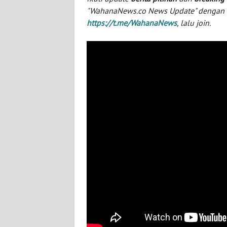
NUSANTARA
"WahanaNews.co News Update" dengan ins
https://t.me/WahanaNews
, lalu join.
WN
JOGJA
WN
JATIM
WN
BALI
WN
KALBAR
WN
KALTENG
WN