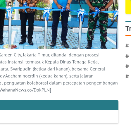
T
#
rden City, Jakarta Timur, ditandai dengan prosesi
#
tas instansi, termasuk Kepala Dinas Tenaga Kerja,
#
karta, Syaripudin (ketiga dari kanan), bersama General
dy Adchaminoerdin (kedua kanan), serta jajaran
#
bol penguatan kolaborasi dalam percepatan pengembangan
a. [WahanaNews.co/DokPLN]