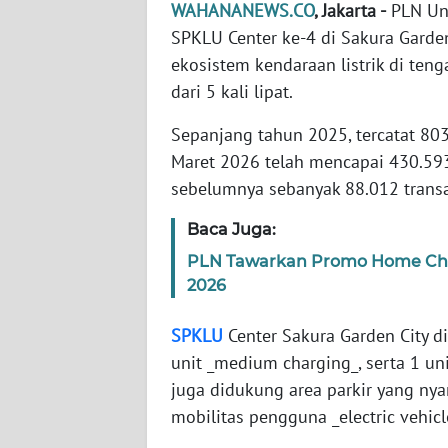
WAHANANEWS.CO
, Jakarta -
PLN Uni
SPKLU Center ke-4 di Sakura Garden
WN
ekosistem kendaraan listrik di ten
NTT
dari 5 kali lipat.
WN
Sepanjang tahun 2025, tercatat 803
KEPRI
Maret 2026 telah mencapai 430.593
sebelumnya sebanyak 88.012 transa
WN
PAPUA
Baca Juga:
PLN Tawarkan Promo Home Char
WN
2026
PAPUA
BARAT
SPKLU
Center Sakura Garden City dil
unit _medium charging_, serta 1 un
WN
juga didukung area parkir yang ny
RIAU
mobilitas pengguna _electric vehicl
WN