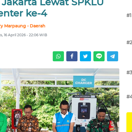
 Jakarta Lewat SPKLU
enter ke-4
#1
ry Marpaung - Daerah
, 16 April 2026 - 22:06 WIB
#
#
#