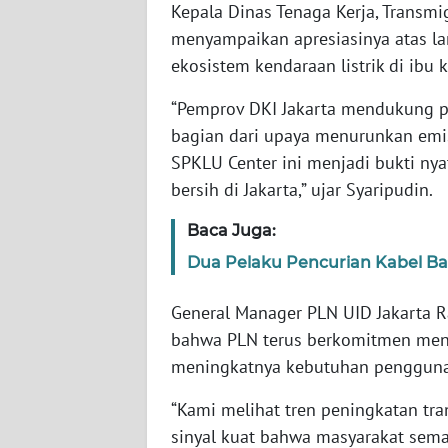
Kepala Dinas Tenaga Kerja, Transmig
SERAMBI
menyampaikan apresiasinya atas 
ekosistem kendaraan listrik di ibu k
WN
JAMBI
“Pemprov DKI Jakarta mendukung p
bagian dari upaya menurunkan emis
WN
SPKLU Center ini menjadi bukti nya
SULTRA
bersih di Jakarta,” ujar Syaripudin.
WN
Baca Juga:
NTB
Dua Pelaku Pencurian Kabel B
WN
General Manager PLN UID Jakarta 
SULTENG
bahwa PLN terus berkomitmen meng
WN
meningkatnya kebutuhan pengguna 
SULBAR
“Kami melihat tren peningkatan tra
sinyal kuat bahwa masyarakat semak
WN