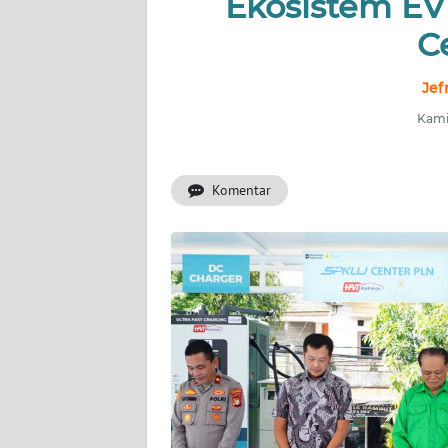
Ekosistem EV
INDEKS
BERITA
C
KONTAK
Jef
KAMI
Kamis
INFO
IKLAN
Komentar
TENTANG
KAMI
PEDOMAN
MEDIA
SIBER
REDAKSI