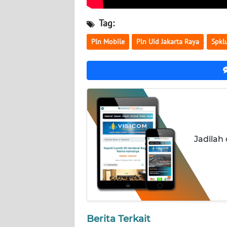
KALTARA
Tag:
WN
KALSEL
Pln Mobile
Pln Uid Jakarta Raya
Spkl
WN
KALTIM
WN
SULSEL
Jadilah
WN
GORONTALO
WN
SULUT
WN
Berita Terkait
MALUKU