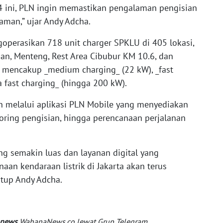
4 ini, PLN ingin memastikan pengalaman pengisian
aman,” ujar Andy Adcha.
goperasikan 718 unit charger SPKLU di 405 lokasi,
an, Menteng, Rest Area Cibubur KM 10.6, dan
ni mencakup _medium charging_ (22 kW), _fast
a fast charging_ (hingga 200 kW).
melalui aplikasi PLN Mobile yang menyediakan
toring pengisian, hingga perencanaan perjalanan
ng semakin luas dan layanan digital yang
naan kendaraan listrik di Jakarta akan terus
utup Andy Adcha.
 news
WahanaNews.co lewat Grup Telegram