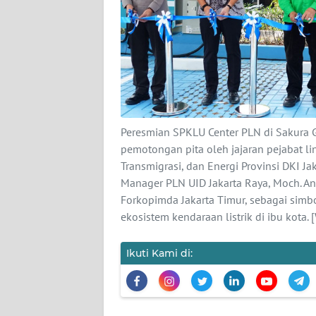
KARIR
DISCLAIMER
Wahana
News
Regional
Peresmian SPKLU Center PLN di Sakura Ga
WN
pemotongan pita oleh jajaran pejabat lin
SUMUT
Transmigrasi, dan Energi Provinsi DKI Ja
Manager PLN UID Jakarta Raya, Moch. An
WN
Forkopimda Jakarta Timur, sebagai sim
JAKARTA
ekosistem kendaraan listrik di ibu kot
WN
Ikuti Kami di:
JABAR
WN
BANTEN