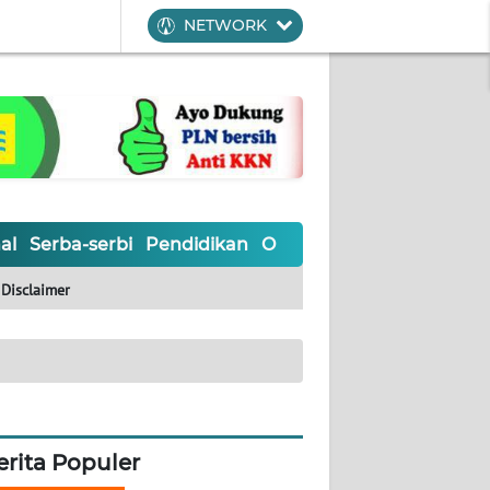
NETWORK
al
Serba-serbi
Pendidikan
Olahraga
Opini
Editoria
Disclaimer
erita Populer