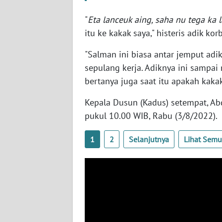
SERAMBI
"
Eta lanceuk aing, saha nu tega ka 
itu ke kakak saya," histeris adik kor
WN
JAMBI
"Salman ini biasa antar jemput adik
sepulang kerja. Adiknya ini sampa
WN
bertanya juga saat itu apakah kaka
SULTRA
Kepala Dusun (Kadus) setempat, Ab
WN
pukul 10.00 WIB, Rabu (3/8/2022).
NTB
1
2
Selanjutnya
Lihat Sem
WN
SULTENG
WN
SULBAR
WN