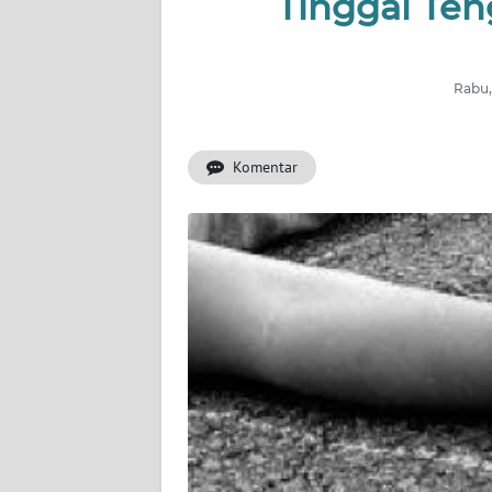
Tinggal Te
INDEKS
BERITA
Rabu,
KONTAK
KAMI
Komentar
INFO
IKLAN
TENTANG
KAMI
PEDOMAN
MEDIA
SIBER
REDAKSI