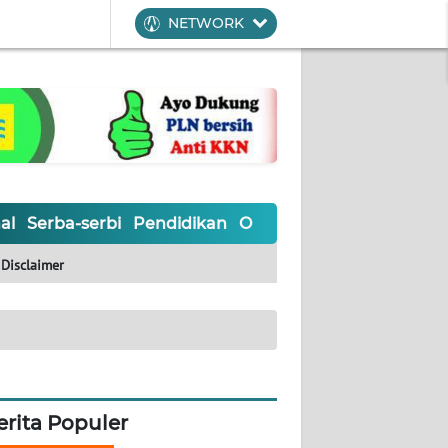
NETWORK
al
Serba-serbi
Pendidikan
Olahraga
Opini
Editoria
Disclaimer
erita Populer