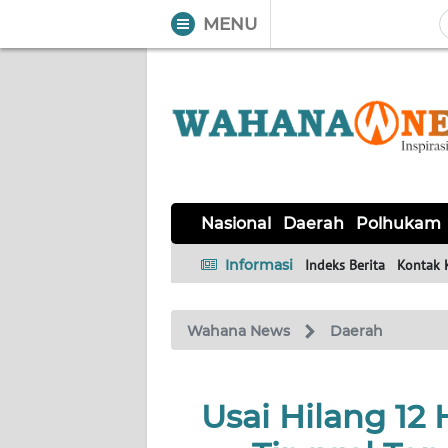
MENU
WAHANA
Tutup
TV
NASIONAL
DAERAH
POLHUKAM
KRIMINAL
EKUIN
SAINS-
KESEHATAN
INTERNASIONAL
Nasional
Daerah
Polhukam
TEKNO
Informasi
Indeks Berita
Kontak 
SERBA-
PENDIDIKAN
OLAHRAGA
OPINI
SERBI
Wahana News
Daerah
EDITORIAL
Usai Hilang 12 
Informasi