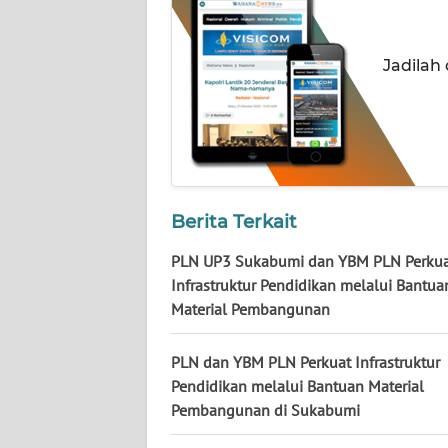
NUSANTARA
WN
Jadilah
JOGJA
WN
JATIM
WN
Berita Terkait
BALI
PLN UP3 Sukabumi dan YBM PLN Perku
WN
Infrastruktur Pendidikan melalui Bantua
KALBAR
Material Pembangunan
WN
PLN dan YBM PLN Perkuat Infrastruktur
KALTENG
Pendidikan melalui Bantuan Material
Pembangunan di Sukabumi
WN