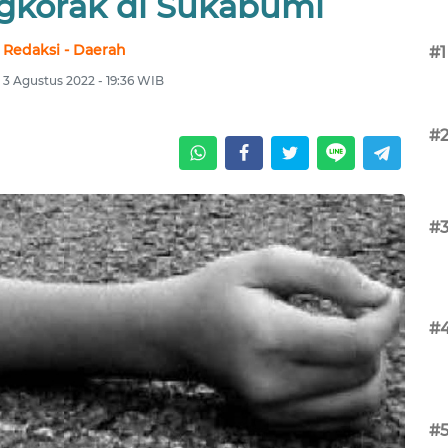
ngkorak di Sukabumi
Redaksi - Daerah
#1
 3 Agustus 2022 - 19:36 WIB
#
#
#
#