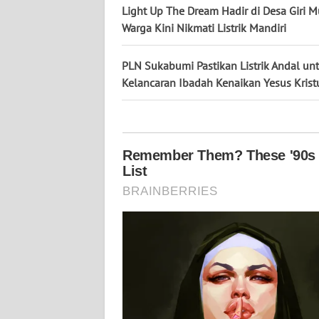
KALTARA
Light Up The Dream Hadir di Desa Giri Mu
Warga Kini Nikmati Listrik Mandiri
WN
KALSEL
PLN Sukabumi Pastikan Listrik Andal un
Kelancaran Ibadah Kenaikan Yesus Krist
WN
KALTIM
WN
SULSEL
WN
GORONTALO
WN
SULUT
WN
MALUKU