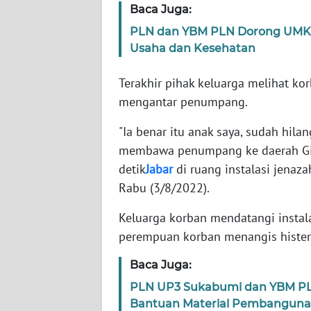
Baca Juga:
PLN dan YBM PLN Dorong UMK
WN
Usaha dan Kesehatan
NTT
Terakhir pihak keluarga melihat ko
WN
mengantar penumpang.
KEPRI
"Ia benar itu anak saya, sudah hil
WN
membawa penumpang ke daerah Giri
PAPUA
detik
Jabar
di ruang instalasi jenaza
Rabu (3/8/2022).
WN
PAPUA
Keluarga korban mendatangi instalas
BARAT
perempuan korban menangis histeris
WN
Baca Juga:
RIAU
PLN UP3 Sukabumi dan YBM PLN
Bantuan Material Pembangun
WN