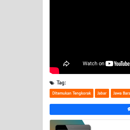
BABEL
WN
SUMBAR
WN
SUMSEL
WN
BENGKULU
Tag:
WN
LAMPUNG
Ditemukan Tengkorak
Jabar
Jawa Bar
WN
JATENG
WN