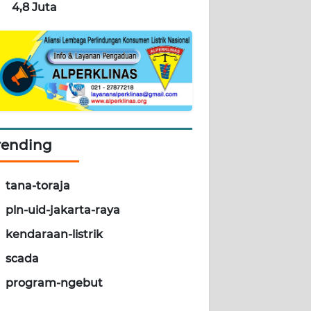
4,8 Juta
rending
tana-toraja
pln-uid-jakarta-raya
kendaraan-listrik
scada
program-ngebut