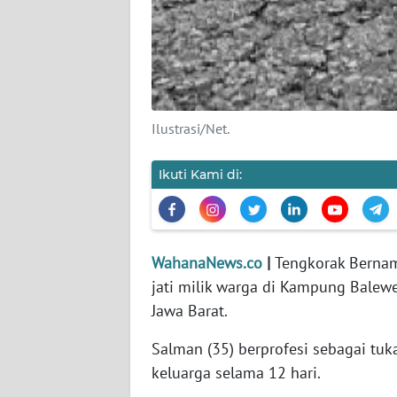
KARIR
DISCLAIMER
Wahana
News
Ilustrasi/Net.
Regional
Ikuti Kami di:
WN
SUMUT
WN
WahanaNews.co
|
Tengkorak Bernam
JAKARTA
jati milik warga di Kampung Balewe
Jawa Barat.
WN
JABAR
Salman (35) berprofesi sebagai tuk
keluarga selama 12 hari.
WN
BANTEN