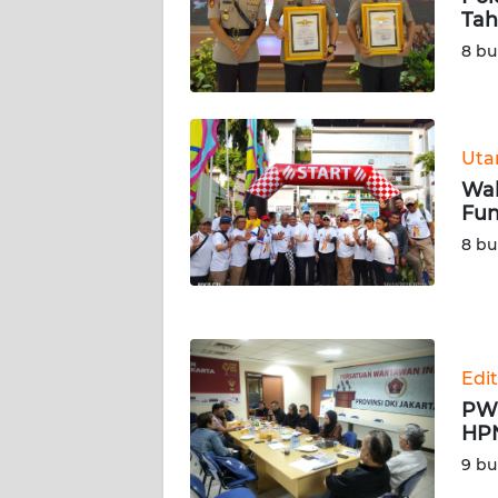
SERAMBI
Tah
8 bu
WN
JAMBI
WN
Ut
SULTRA
Wal
Fun
WN
8 bu
NTB
WN
SULTENG
Edit
WN
PWI
SULBAR
HPN
9 bu
WN