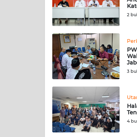
KARIR
Kat
2 bu
DISCLAIMER
Wahana
News
Per
Regional
PWI
Wal
WN
Jab
SUMUT
3 bu
WN
JAKARTA
Ut
Hal
WN
Ten
JABAR
4 bu
WN
BANTEN