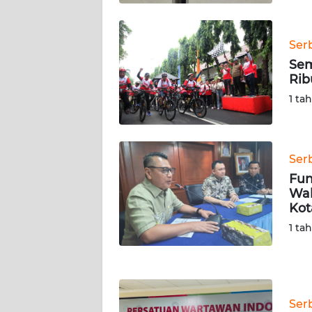
KALTARA
WN
Ser
KALSEL
Sem
Rib
WN
1 ta
KALTIM
WN
SULSEL
Ser
Fun
Wal
WN
Kot
GORONTALO
1 ta
WN
SULUT
WN
Ser
MALUKU