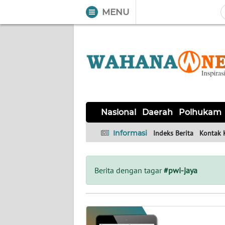
MENU
WAHANA
Tutup
TV
NASIONAL
DAERAH
POLHUKAM
KRIMINAL
EKUIN
SAINS-
KESEHATAN
INTERNASIONAL
Nasional
Daerah
Polhukam
TEKNO
Informasi
Indeks Berita
Kontak 
SERBA-
PENDIDIKAN
OLAHRAGA
OPINI
SERBI
Berita dengan tagar
#pwi-jaya
EDITORIAL
Informasi