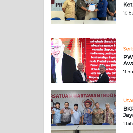
NUSANTARA
Ket
10 b
WN
JOGJA
WN
JATIM
Ser
PWI
WN
Awa
BALI
11 b
WN
KALBAR
Ut
WN
BKP
KALTENG
Jay
1 ta
WN