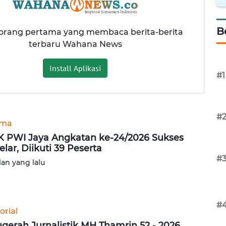
B
 orang pertama yang membaca berita-berita
terbaru Wahana News
Install Aplikasi
#1
#
ama
 PWI Jaya Angkatan ke-24/2026 Sukses
elar, Diikuti 39 Peserta
#
lan yang lalu
#
orial
gerah Jurnalistik MH Thamrin 52 - 2026