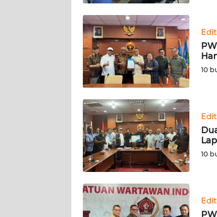
BABEL
WN
Edit
SUMBAR
PWI
Han
WN
10 b
SUMSEL
WN
BENGKULU
Edit
Dua
WN
Lap
LAMPUNG
10 b
WN
JATENG
Edit
WN
PWI