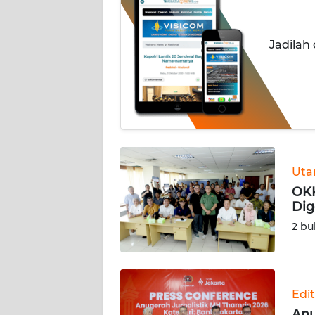
INDEKS
BERITA
Jadilah
KONTAK
KAMI
INFO
IKLAN
TENTANG
Ut
KAMI
OKK
Dig
PEDOMAN
2 bu
MEDIA
SIBER
REDAKSI
Edit
Anu