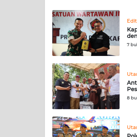
WN
Edit
NTT
Kap
den
WN
KEPRI
7 bu
WN
PAPUA
Ut
Ant
WN
Pes
PAPUA
BARAT
8 bu
WN
RIAU
Ut
WN
Pol