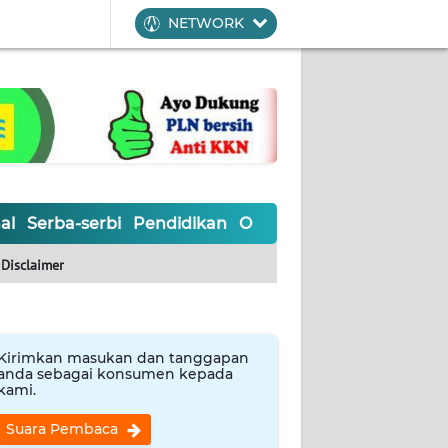
NETWORK
al
Serba-serbi
Pendidikan
Olahraga
Opini
Editoria
Disclaimer
Kirimkan masukan dan tanggapan
anda sebagai konsumen kepada
kami.
Suara Pembaca