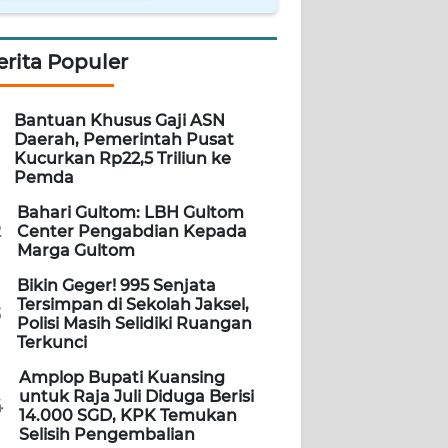
erita Populer
Bantuan Khusus Gaji ASN
Daerah, Pemerintah Pusat
Kucurkan Rp22,5 Triliun ke
Pemda
Bahari Gultom: LBH Gultom
2
Center Pengabdian Kepada
Marga Gultom
Bikin Geger! 995 Senjata
Tersimpan di Sekolah Jaksel,
3
Polisi Masih Selidiki Ruangan
Terkunci
Amplop Bupati Kuansing
untuk Raja Juli Diduga Berisi
4
14.000 SGD, KPK Temukan
Selisih Pengembalian