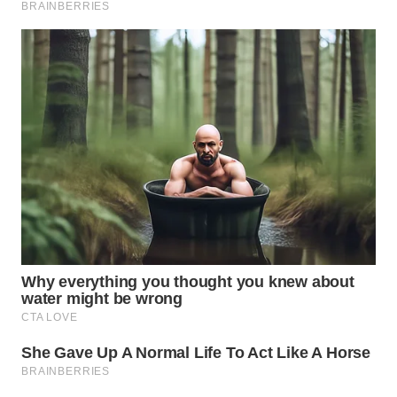
WAHANA
LISTRIK
WAHANA
TRAVEL
WAHANA
TV
WAHANANEWS
ID
WAHANANEWS
CO ID
WAHANANEWS
NET