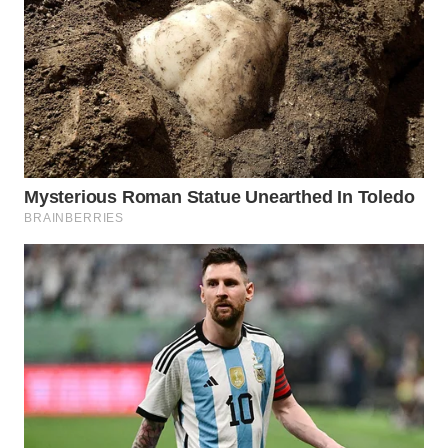
WN
NATUNA
WN
BINTAN
WN
MANDALIKA
WN
LIKUPANG
WN
LABUANBAJO
WN
BORNEO