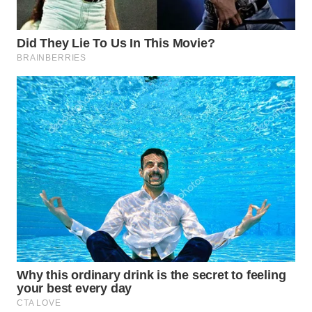
WN
INDRAMAYU
WN
KUNINGAN
WN
MAJALENGKA
WN
SUBANG
WN
SUKABUMI
WN
PURWAKARTA