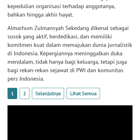
kepedulian organisasi terhadap anggotanya,
WN
bahkan hingga akhir hayat.
SERAMBI
Almarhum Zulmansyah Sekedang dikenal sebagai
WN
sosok yang aktif, berdedikasi, dan memiliki
JAMBI
komitmen kuat dalam memajukan dunia jurnalistik
di Indonesia. Kepergiannya meninggalkan duka
WN
mendalam, tidak hanya bagi keluarga, tetapi juga
SULTRA
bagi rekan-rekan sejawat di PWI dan komunitas
pers Indonesia.
WN
NTB
1
2
Selanjutnya
Lihat Semua
WN
SULTENG
WN
SULBAR