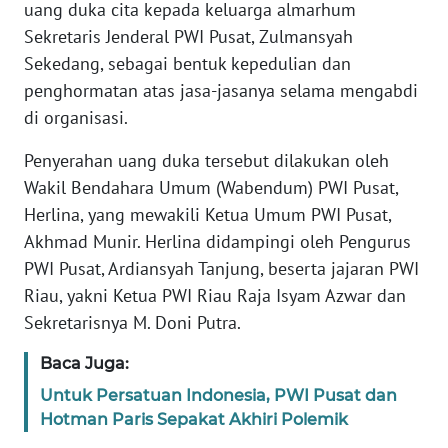
Informasi
uang duka cita kepada keluarga almarhum
Sekretaris Jenderal PWI Pusat, Zulmansyah
INDEKS
Sekedang, sebagai bentuk kepedulian dan
BERITA
penghormatan atas jasa-jasanya selama mengabdi
di organisasi.
KONTAK
KAMI
Penyerahan uang duka tersebut dilakukan oleh
Wakil Bendahara Umum (Wabendum) PWI Pusat,
INFO
Herlina, yang mewakili Ketua Umum PWI Pusat,
IKLAN
Akhmad Munir. Herlina didampingi oleh Pengurus
PWI Pusat, Ardiansyah Tanjung, beserta jajaran PWI
TENTANG
Riau, yakni Ketua PWI Riau Raja Isyam Azwar dan
KAMI
Sekretarisnya M. Doni Putra.
PEDOMAN
Baca Juga:
MEDIA
SIBER
Untuk Persatuan Indonesia, PWI Pusat dan
Hotman Paris Sepakat Akhiri Polemik
REDAKSI