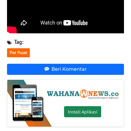
WN
BABEL
WN
SUMBAR
Tag:
WN
Pwi Pusat
SUMSEL
Beri Komentar
WN
BENGKULU
WN
LAMPUNG
Install Aplikasi
WN
JATENG