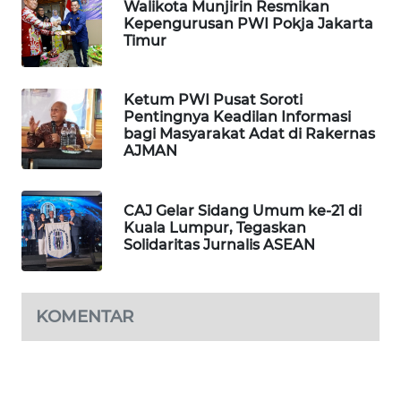
Walikota Munjirin Resmikan
Kepengurusan PWI Pokja Jakarta
MAWAKA
Timur
ID
MARTABAT
Ketum PWI Pusat Soroti
NET
Pentingnya Keadilan Informasi
bagi Masyarakat Adat di Rakernas
AJMAN
PLN
WATCH
CAJ Gelar Sidang Umum ke-21 di
Kuala Lumpur, Tegaskan
MKLI
Solidaritas Jurnalis ASEAN
LPKKI
KOMENTAR
LKKI
KOPEKLIN