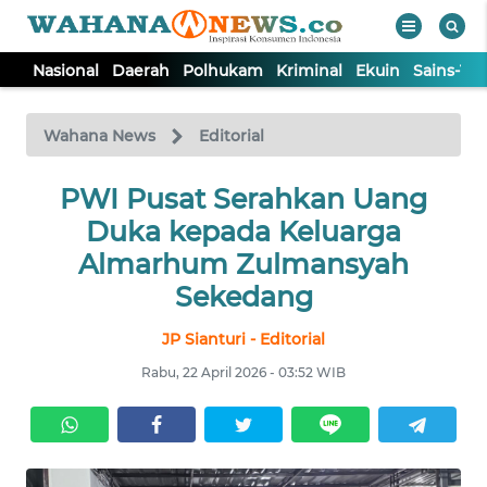
Nasional
Daerah
Polhukam
Kriminal
Ekuin
Sains-Te
WAHANA
Tutup
TV
Wahana News
Editorial
NASIONAL
PWI Pusat Serahkan Uang
Duka kepada Keluarga
DAERAH
Almarhum Zulmansyah
Sekedang
POLHUKAM
JP Sianturi - Editorial
Rabu, 22 April 2026 - 03:52 WIB
KRIMINAL
EKUIN