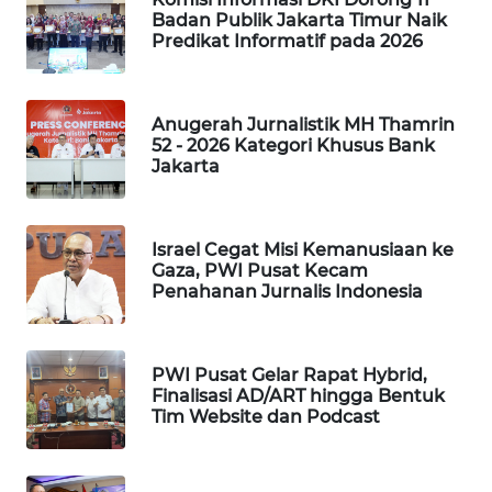
Badan Publik Jakarta Timur Naik
WAHANA
Predikat Informatif pada 2026
DESA
WISATA
Anugerah Jurnalistik MH Thamrin
LAPAK
52 - 2026 Kategori Khusus Bank
WAHANA
Jakarta
Wahana
Network
Israel Cegat Misi Kemanusiaan ke
Gaza, PWI Pusat Kecam
KONSUMEN
Penahanan Jurnalis Indonesia
LISTRIK
MASYARAKAT
PWI Pusat Gelar Rapat Hybrid,
KELISTRIKAN
Finalisasi AD/ART hingga Bentuk
Tim Website dan Podcast
WALINKI
ID