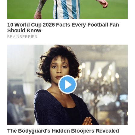
Wahana
Media
Group
WAHANA
NEWS
WAHANA
TANI
WAHANA
ADVOKAT
WAHANA
INFRASTRUKTUR
WAHANA
KONSUMEN