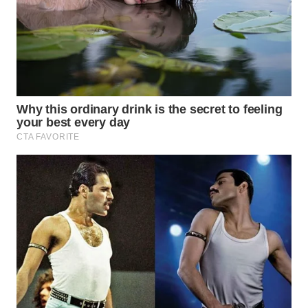
WN
SUMEDANG
WN
CIANJUR
WN
KEPULAUAN
SERIBU
WN
TANGERANG
WN
BINJAI
WN
CIREBON