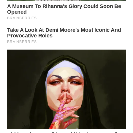
WN
TAPANULI
SELATAN
WN
TANJUNG
LESUNG
WN
KARO
WN
SIMALUNGUN
WN
LABUHANBATU
WN