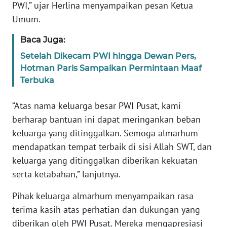
PWI,” ujar Herlina menyampaikan pesan Ketua
WN
Umum.
BANTEN
Baca Juga:
WN
Setelah Dikecam PWI hingga Dewan Pers,
NTT
Hotman Paris Sampaikan Permintaan Maaf
Terbuka
WN
KEPRI
“Atas nama keluarga besar PWI Pusat, kami
berharap bantuan ini dapat meringankan beban
WN
PAPUA
keluarga yang ditinggalkan. Semoga almarhum
mendapatkan tempat terbaik di sisi Allah SWT, dan
WN
keluarga yang ditinggalkan diberikan kekuatan
PAPUA
serta ketabahan,” lanjutnya.
BARAT
Pihak keluarga almarhum menyampaikan rasa
WN
terima kasih atas perhatian dan dukungan yang
RIAU
diberikan oleh PWI Pusat. Mereka mengapresiasi