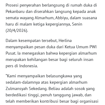
Prosesi penyerahan berlangsung di rumah duka di
Pekanbaru dan diserahkan langsung kepada anak
KARIR
semata wayang Almarhum, Abbiyu, dalam suasana
DISCLAIMER
haru di malam ketiga kepergiannya, Senin
(20/4/2026).
Wahana
News
Dalam kesempatan tersebut, Herlina
Regional
menyampaikan pesan duka dari Ketua Umum PWI
Pusat. Ia menegaskan bahwa kepergian almarhum
WN
merupakan kehilangan besar bagi seluruh insan
SUMUT
pers di Indonesia.
WN
“Kami menyampaikan belasungkawa yang
JAKARTA
sedalam-dalamnya atas kepergian almarhum
Zulmansyah Sekedang. Beliau adalah sosok yang
WN
berdedikasi tinggi, penuh tanggung jawab, dan
JABAR
telah memberikan kontribusi besar bagi organisasi