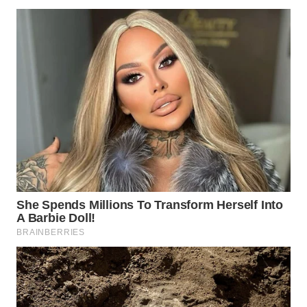
WN
PRIANGAN
TIMUR
WN
SEMARANG
WN
SOLO
WN
BOROBUDUR
WN
MADURA
WN
SURABAYA