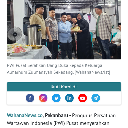
SAINS-TEKNO
KESEHATAN
INTERNASIONAL
SERBA-SERBI
PWI Pusat Serahkan Uang Duka kepada Keluarga
PENDIDIKAN
Almarhum Zulmansyah Sekedang. [WahanaNews/Ist]
OLAHRAGA
Ikuti Kami di:
OPINI
EDITORIAL
WahanaNews.co
, Pekanbaru -
Pengurus Persatuan
Wartawan Indonesia (PWI) Pusat menyerahkan