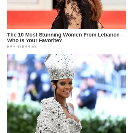
WN
MALUKU
WN
MALUT
WN
DAIRI
WN
DANAU
TOBA
WN
NIAS
WN
LANGKAT