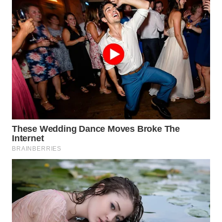
WN
BOGOR
WN
DEPOK
WN
TAPANULI
UTARA
WN
SAMOSIR
WN
PADANG
LAWAS