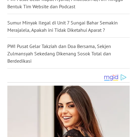
Bentuk Tim Website dan Podcast
WN
KALTARA
Sumur Minyak Ilegal di Unit 7 Sungai Bahar Semakin
WN
Merajalela, Apakah ini Tidak Diketahui Aparat ?
KALSEL
PWI Pusat Gelar Takziah dan Doa Bersama, Sekjen
WN
Zulmansyah Sekedang Dikenang Sosok Total dan
KALTIM
Berdedikasi
WN
SULSEL
WN
GORONTALO
WN
SULUT