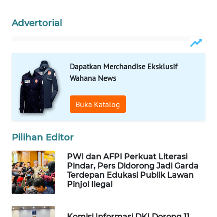
WAHANA
Advertorial
SPORT
WAHANA
UMKM
Dapatkan Merchandise Eksklusif
Wahana News
WAHANA
SELEB
Buka Katalog
WAHANA
PERSONA
Pilihan Editor
WAHANA
PWI dan AFPI Perkuat Literasi
OTOMOTIF
Pindar, Pers Didorong Jadi Garda
Terdepan Edukasi Publik Lawan
Pinjol Ilegal
WAHANA
HEALTH
Komisi Informasi DKI Dorong 11