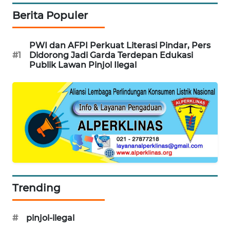
PORTAL
Berita Populer
KONSUMEN
PWI dan AFPI Perkuat Literasi Pindar, Pers
FORWAMKI
#1
Didorong Jadi Garda Terdepan Edukasi
Publik Lawan Pinjol Ilegal
ALPERKLINAS
FORJASIDA
TAMBANG
NEWS
SITUNGIR
NEWS
Trending
SIDIKALANG
NEWS
#
pinjol-ilegal