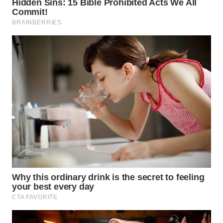
TAPANULI
TENGAH
WN DELI
SERDANG
WN
TEBING
TINGGI
WN
PAKPAK
WN
KARAWANG
WN
BEKASI