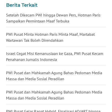
Berita Terkait
WN
NUSANTARA
Setelah Dikecam PWI hingga Dewan Pers, Hotman Paris
Sampaikan Permintaan Maaf Terbuka
WN
JOGJA
PWI Pusat Minta Hotman Paris Minta Maaf, Martabat
Wartawan Tak Boleh Direndahkan
WN
JATIM
Israel Cegat Misi Kemanusiaan ke Gaza, PWI Pusat Kecam
Penahanan Jurnalis Indonesia
WN
BALI
PWI Pusat dan Mahkamah Agung Bahas Pedoman Media
Massa dan Media Sosial Peradilan
WN
KALBAR
PWI Pusat dan Mahkamah Agung Bahas Pedoman Media
Massa dan Media Sosial Peradilan
WN
KALTENG
PWI Pusat Gelar Rapat Hybrid, Finalisasi AD/ART hingga