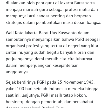
dijalankan oleh para guru di Jakarta Barat serta
WN
menjaga marwah guru sebagai profesi mulia dan
BANTEN
mempunyai arti sangat penting dan berperan
strategis dalam pembentukan masa depan bangsa.
WN
NTT
Wali Kota Jakarta Barat Uus Kuswanto dalam
sambutannya menyampaikan bahwa PGRI sebagai
WN
KEPRI
organisasi profesi yang tertua di negeri yang kita
cintai ini, yang sudah begitu banyak kiprah dan
WN
perjuangannya demi meraih cita-cita luhurnya
PAPUA
dalam memperjuangkan kesejahteraan
anggotanya.
WN
PAPUA
Sejak berdirinya PGRI pada 25 November 1945,
BARAT
yakni 100 hari setelah Indonesia merdeka hingga
saat ini, lanjutnya, PGRI masih tetap kokoh,
WN
bersinergi dengan pemerintah, dan bersahabat
RIAU