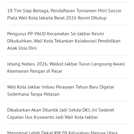
WN
18 Tim Siap Berlaga, Pendaftaran Turnamen Mini Soccer
NUSANTARA
Piala Wali Kota Jakarta Barat 2026 Resmi Ditutup
WN
Pengurus PP-PAUD Kecamatan Se-Jakbar Resmi
JOGJA
Dikukuhkan, Wali Kota Tekankan Kolaborasi Pendidikan
Anak Usia Dini
WN
JATIM
Jelang Nataru 2026, Walkot Jakbar Turun Langsung Awasi
Keamanan Pangan di Pasar
WN
BALI
Wali Kota Jakbar Imbau Perayaan Tahun Baru Digelar
Sederhana Tanpa Petasan
WN
KALBAR
Dikabarkan Akan Dilantik Jadi Sekda DKI, Ini Sederet
Capaian Uus Kuswanto Jadi Wali Kota Jakbar
WN
KALTENG
Mengenal Lebih Dekat RW 09 Kelurahan Meruya Utara