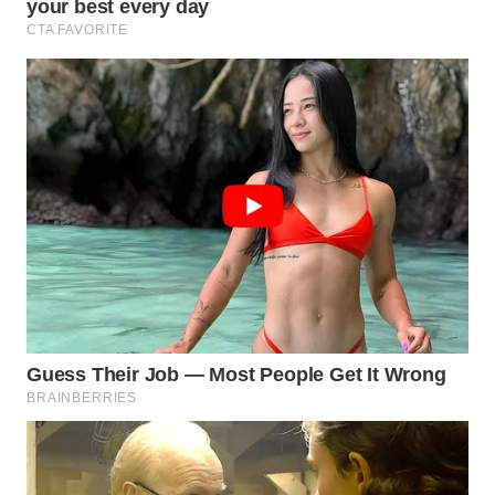
WN
MALUKU
WN
MALUT
WN
DAIRI
WN
DANAU
TOBA
WN
NIAS
WN
LANGKAT