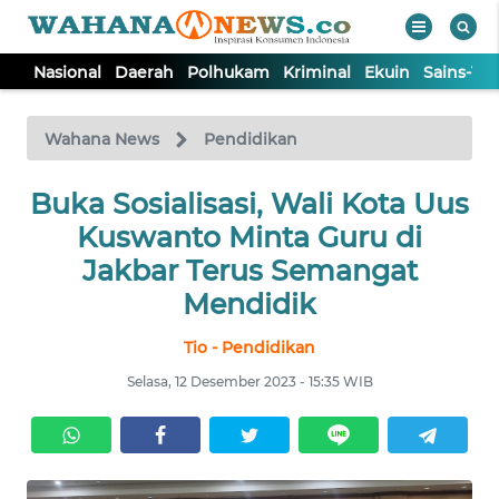
Nasional
Daerah
Polhukam
Kriminal
Ekuin
Sains-Te
WAHANA
Tutup
TV
Wahana News
Pendidikan
Buka Sosialisasi, Wali Kota Uus
NASIONAL
Kuswanto Minta Guru di
DAERAH
Jakbar Terus Semangat
Mendidik
POLHUKAM
Tio - Pendidikan
Selasa, 12 Desember 2023 - 15:35 WIB
KRIMINAL
EKUIN