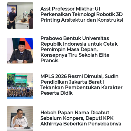
WAHANA
Asst Professor Miktha: UI
SPORT
Perkenalkan Teknologi Robotik 3D
Printing Arsitektur dan Konstruksi
WAHANA
UMKM
Prabowo Bentuk Universitas
Republik Indonesia untuk Cetak
Pemimpin Masa Depan,
WAHANA
Konsepnya Tiru Sekolah Elite
SELEB
Prancis
WAHANA
MPLS 2026 Resmi Dimulai, Sudin
PERSONA
Pendidikan Jakarta Barat I
Tekankan Pembentukan Karakter
Peserta Didik
WAHANA
OTOMOTIF
Heboh Papan Nama Dicabut
WAHANA
Sebelum Konpers, Deputi KPK
HEALTH
Akhirnya Beberkan Penyebabnya