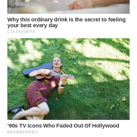
WN
INDRAMAYU
WN
KUNINGAN
WN
MAJALENGKA
WN
SUBANG
WN
SUKABUMI
WN
PURWAKARTA