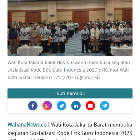
SAINS-TEKNO
KESEHATAN
INTERNASIONAL
SERBA-SERBI
Wali Kota Jakarta Barat Uus Kuswanto membuka kegiatan
sosialisasi Kode Etik Guru Indonesia 2023 di Kantor Wali
PENDIDIKAN
Kota Jakbar, Selasa (12/11/2023). (Foto: Ist)
OLAHRAGA
Ikuti Kami di:
OPINI
WahanaNews.co
|
Wali Kota Jakarta Barat membuka
EDITORIAL
kegiatan Sosialisasi Kode Etik Guru Indonesia 2023