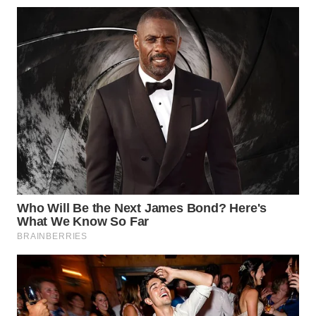
WN
PRIANGAN
TIMUR
WN
SEMARANG
WN
SOLO
WN
BOROBUDUR
WN
MADURA
WN
SURABAYA