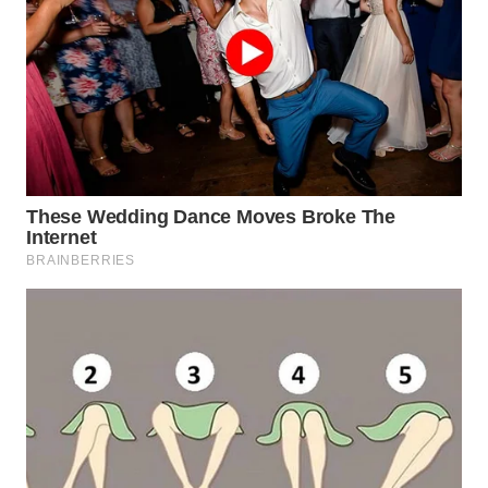
WN
NATUNA
WN
BINTAN
WN
MANDALIKA
WN
LIKUPANG
WN
LABUANBAJO
WN
BORNEO