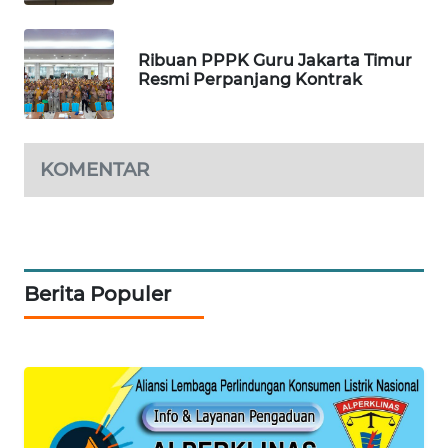
WAHANA
DESA
Ribuan PPPK Guru Jakarta Timur
WISATA
Resmi Perpanjang Kontrak
LAPAK
WAHANA
KOMENTAR
Wahana
Network
KONSUMEN
LISTRIK
Berita Populer
MASYARAKAT
KELISTRIKAN
WALINKI
ID