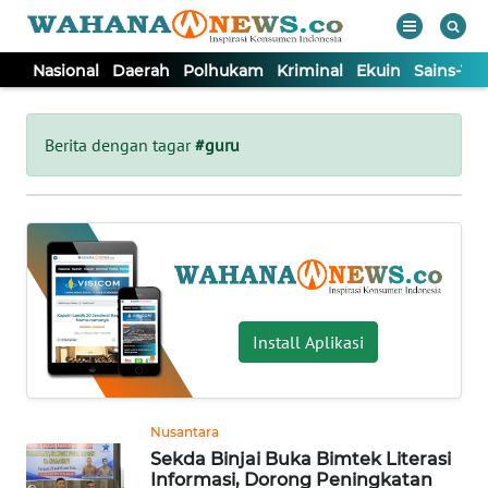
Nasional
Daerah
Polhukam
Kriminal
Ekuin
Sains-Te
WAHANA
Tutup
TV
Berita dengan tagar
#guru
NASIONAL
DAERAH
POLHUKAM
Install Aplikasi
KRIMINAL
Nusantara
EKUIN
Sekda Binjai Buka Bimtek Literasi
Informasi, Dorong Peningkatan