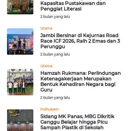
SAINS-TEKNO
Kapasitas Pustakawan dan
Penggiat Literasi
2 bulan yang lalu
KESEHATAN
Utama
Jambi Bersinar di Kejurnas Road
INTERNASIONAL
Race ICF 2026, Raih 2 Emas dan 3
Perunggu
SERBA-SERBI
2 bulan yang lalu
Utama
PENDIDIKAN
Hamzah Rukmana: Perlindungan
Ketenagakerjaan Merupakan
Bentuk Kehadiran Negara bagi
OLAHRAGA
Guru
2 bulan yang lalu
OPINI
Polhukam
Sidang MK Panas, MBG Dikritik
EDITORIAL
Ganggu Belajar hingga Picu
Sampah Plastik di Sekolah