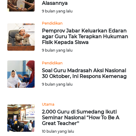
Alasannya
WN
9 bulan yang lalu
SERAMBI
Pendidikan
Pemprov Jabar Keluarkan Edaran
WN
agar Guru Tak Terapkan Hukuman
JAMBI
Fisik Kepada Siswa
9 bulan yang lalu
WN
SULTRA
Pendidikan
Soal Guru Madrasah Aksi Nasional
30 Oktober, Ini Respons Kemenag
WN
NTB
9 bulan yang lalu
WN
Utama
SULTENG
2.000 Guru di Sumedang Ikuti
Seminar Nasional “How To Be A
WN
Great Teacher''
SULBAR
10 bulan yang lalu