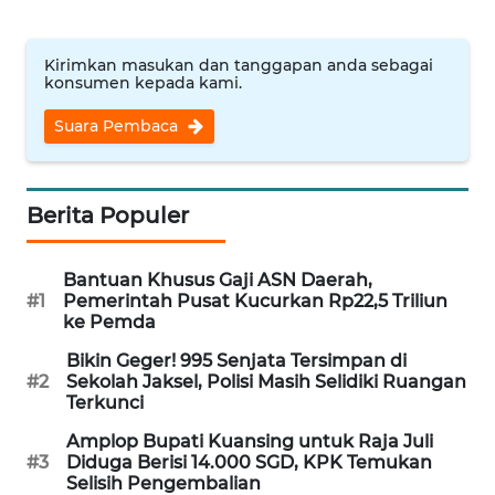
WN
NUSANTARA
Kirimkan masukan dan tanggapan anda sebagai
konsumen kepada kami.
WN
Suara Pembaca
JOGJA
WN
Berita Populer
JATIM
WN
Bantuan Khusus Gaji ASN Daerah,
BALI
#1
Pemerintah Pusat Kucurkan Rp22,5 Triliun
ke Pemda
WN
Bikin Geger! 995 Senjata Tersimpan di
KALBAR
#2
Sekolah Jaksel, Polisi Masih Selidiki Ruangan
Terkunci
WN
Amplop Bupati Kuansing untuk Raja Juli
KALTENG
#3
Diduga Berisi 14.000 SGD, KPK Temukan
Selisih Pengembalian