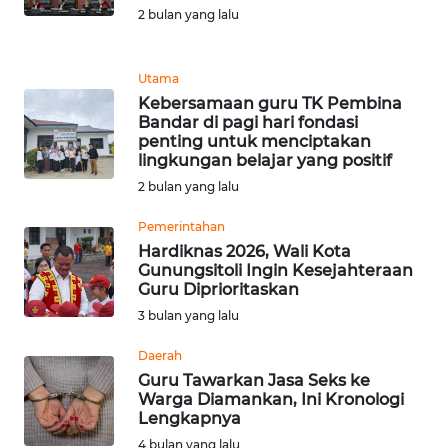
Informasi
2 bulan yang lalu
INDEKS
BERITA
Utama
Kebersamaan guru TK Pembina
Bandar di pagi hari fondasi
KONTAK
penting untuk menciptakan
KAMI
lingkungan belajar yang positif
2 bulan yang lalu
INFO
IKLAN
Pemerintahan
Hardiknas 2026, Wali Kota
Gunungsitoli Ingin Kesejahteraan
TENTANG
Guru Diprioritaskan
KAMI
3 bulan yang lalu
PEDOMAN
Daerah
MEDIA
Guru Tawarkan Jasa Seks ke
SIBER
Warga Diamankan, Ini Kronologi
Lengkapnya
REDAKSI
4 bulan yang lalu