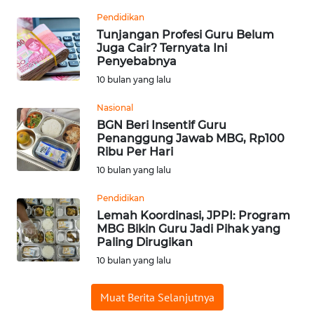
Pendidikan
WN
Tunjangan Profesi Guru Belum
BABEL
Juga Cair? Ternyata Ini
Penyebabnya
WN
10 bulan yang lalu
SUMBAR
Nasional
WN
BGN Beri Insentif Guru
Penanggung Jawab MBG, Rp100
SUMSEL
Ribu Per Hari
10 bulan yang lalu
WN
BENGKULU
Pendidikan
Lemah Koordinasi, JPPI: Program
WN
MBG Bikin Guru Jadi Pihak yang
Paling Dirugikan
LAMPUNG
10 bulan yang lalu
WN
JATENG
Muat Berita Selanjutnya