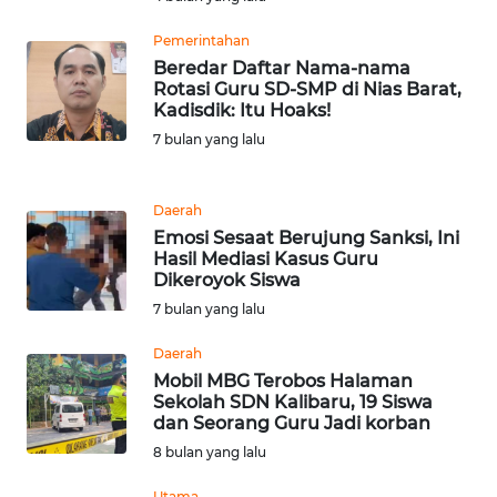
Pemerintahan
KARIR
Beredar Daftar Nama-nama
Rotasi Guru SD-SMP di Nias Barat,
Kadisdik: Itu Hoaks!
DISCLAIMER
7 bulan yang lalu
Wahana
News
Regional
Daerah
Emosi Sesaat Berujung Sanksi, Ini
Hasil Mediasi Kasus Guru
WN
Dikeroyok Siswa
SUMUT
7 bulan yang lalu
WN
Daerah
JAKARTA
Mobil MBG Terobos Halaman
Sekolah SDN Kalibaru, 19 Siswa
dan Seorang Guru Jadi korban
WN
8 bulan yang lalu
JABAR
Utama