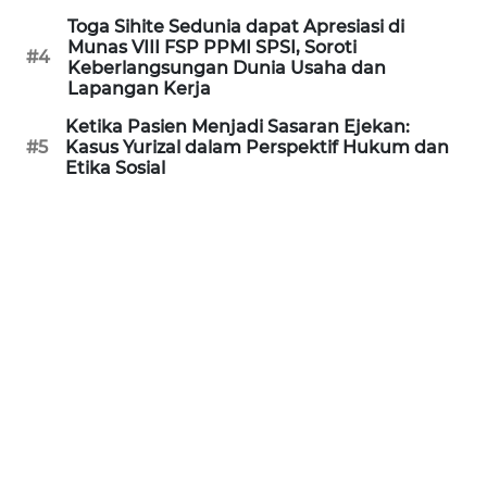
WN
Toga Sihite Sedunia dapat Apresiasi di
KALTARA
Munas VIII FSP PPMI SPSI, Soroti
#4
Keberlangsungan Dunia Usaha dan
Lapangan Kerja
WN
Ketika Pasien Menjadi Sasaran Ejekan:
KALSEL
#5
Kasus Yurizal dalam Perspektif Hukum dan
Etika Sosial
WN
KALTIM
WN
SULSEL
WN
GORONTALO
WN
SULUT