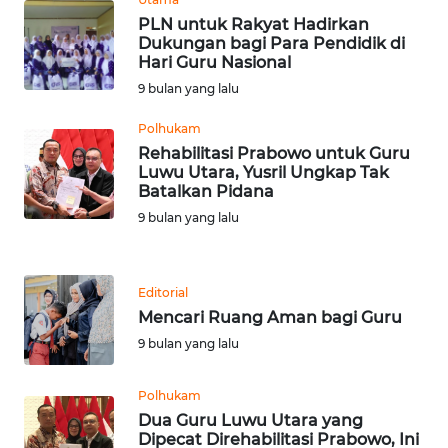
WN
PLN untuk Rakyat Hadirkan
BANTEN
Dukungan bagi Para Pendidik di
Hari Guru Nasional
9 bulan yang lalu
WN
NTT
Polhukam
Rehabilitasi Prabowo untuk Guru
WN
Luwu Utara, Yusril Ungkap Tak
KEPRI
Batalkan Pidana
9 bulan yang lalu
WN
PAPUA
Editorial
WN
Mencari Ruang Aman bagi Guru
PAPUA
9 bulan yang lalu
BARAT
Polhukam
WN
Dua Guru Luwu Utara yang
RIAU
Dipecat Direhabilitasi Prabowo, Ini