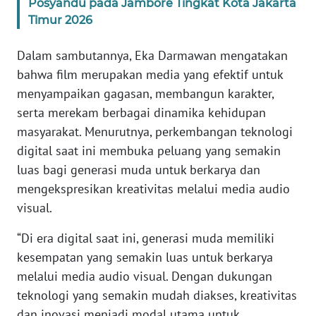
Posyandu pada Jambore Tingkat Kota Jakarta
Timur 2026
KARIR
Dalam sambutannya, Eka Darmawan mengatakan
DISCLAIMER
bahwa film merupakan media yang efektif untuk
menyampaikan gagasan, membangun karakter,
Wahana
serta merekam berbagai dinamika kehidupan
News
masyarakat. Menurutnya, perkembangan teknologi
Regional
digital saat ini membuka peluang yang semakin
luas bagi generasi muda untuk berkarya dan
WN
SUMUT
mengekspresikan kreativitas melalui media audio
visual.
WN
“Di era digital saat ini, generasi muda memiliki
JAKARTA
kesempatan yang semakin luas untuk berkarya
melalui media audio visual. Dengan dukungan
WN
JABAR
teknologi yang semakin mudah diakses, kreativitas
dan inovasi menjadi modal utama untuk