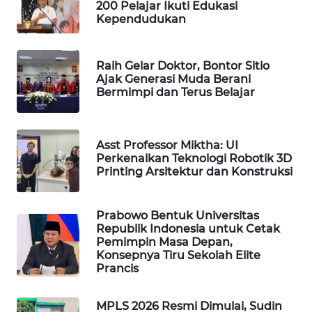
200 Pelajar Ikuti Edukasi
WAHANA
Kependudukan
SPORT
Raih Gelar Doktor, Bontor Sitio
WAHANA
Ajak Generasi Muda Berani
UMKM
Bermimpi dan Terus Belajar
WAHANA
SELEB
Asst Professor Miktha: UI
Perkenalkan Teknologi Robotik 3D
Printing Arsitektur dan Konstruksi
WAHANA
PERSONA
Prabowo Bentuk Universitas
WAHANA
Republik Indonesia untuk Cetak
OTOMOTIF
Pemimpin Masa Depan,
Konsepnya Tiru Sekolah Elite
Prancis
WAHANA
HEALTH
MPLS 2026 Resmi Dimulai, Sudin