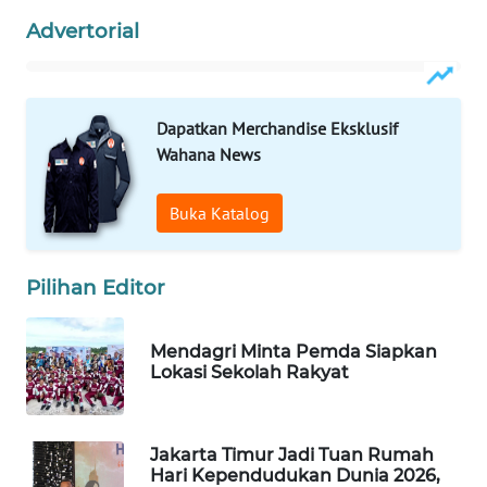
Advertorial
WAHANA
LISTRIK
WAHANA
Dapatkan Merchandise Eksklusif
TRAVEL
Wahana News
WAHANA
Buka Katalog
TV
WAHANANEWS
Pilihan Editor
ID
Mendagri Minta Pemda Siapkan
WAHANANEWS
Lokasi Sekolah Rakyat
CO ID
WAHANANEWS
Jakarta Timur Jadi Tuan Rumah
NET
Hari Kependudukan Dunia 2026,