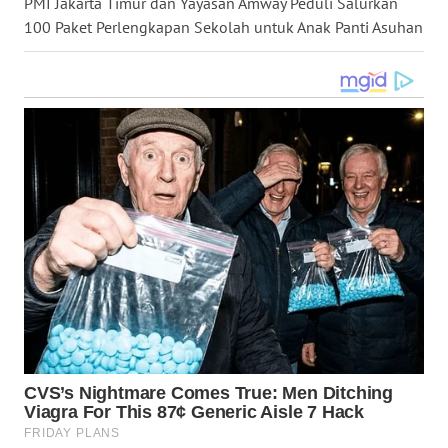
PMI Jakarta Timur dan Yayasan Amway Peduli Salurkan
WN
100 Paket Perlengkapan Sekolah untuk Anak Panti Asuhan
MALUKU
WN
MALUT
WN
DAIRI
WN
DANAU
TOBA
WN
NIAS
WN
LANGKAT