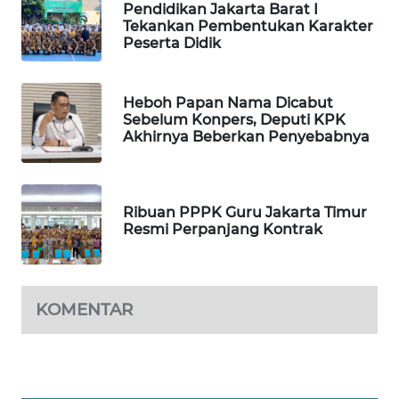
Pendidikan Jakarta Barat I
WAHANA
Tekankan Pembentukan Karakter
DESA
Peserta Didik
WISATA
Heboh Papan Nama Dicabut
LAPAK
Sebelum Konpers, Deputi KPK
WAHANA
Akhirnya Beberkan Penyebabnya
Wahana
Network
Ribuan PPPK Guru Jakarta Timur
Resmi Perpanjang Kontrak
KONSUMEN
LISTRIK
MASYARAKAT
KOMENTAR
KELISTRIKAN
WALINKI
ID