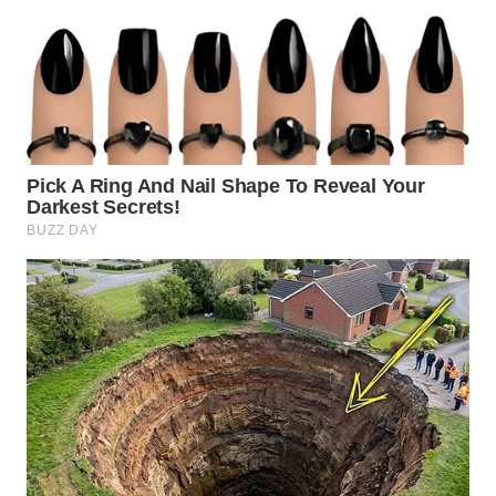
WN
SUMEDANG
WN
CIANJUR
WN
KEPULAUAN
SERIBU
WN
TANGERANG
WN
BINJAI
WN
CIREBON