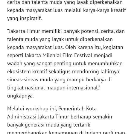
cerita dan talenta muda yang layak diperkenalkan
kepada masyarakat luas melalui karya-karya kreatif
WN
SERAMBI
yang inspiratif.
“Jakarta Timur memiliki banyak potensi, cerita, dan
WN
JAMBI
talenta muda yang layak untuk diperkenalkan
kepada masyarakat luas. Oleh karena itu, kegiatan
WN
seperti Jakarta Milenial Film Festival menjadi
SULTRA
wadah yang sangat penting untuk menumbuhkan
ekosistem kreatif sekaligus mendorong lahirnya
WN
sineas-sineas muda yang mampu berkarya di
NTB
tingkat nasional maupun internasional,”
ungkapnya.
WN
SULTENG
Melalui workshop ini, Pemerintah Kota
Administrasi Jakarta Timur berharap semakin
WN
banyak generasi muda yang tertarik
SULBAR
mengembangkan kemampuan di bidang perfilman