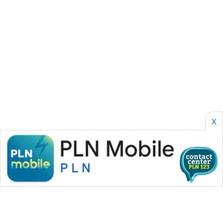
SONYA
ASA
NEWS
X