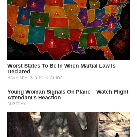
TAPANULI
TENGAH
WN DELI
SERDANG
WN
TEBING
TINGGI
WN
PAKPAK
WN
KARAWANG
WN
BEKASI