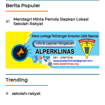
Berita Populer
MAWAKA
ID
Mendagri Minta Pemda Siapkan Lokasi
#1
Sekolah Rakyat
MARTABAT
NET
PLN
WATCH
MKLI
LPKKI
Trending
LKKI
#
sekolah-rakyat
KOPEKLIN