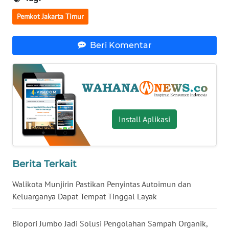
WN
Pemkot Jakarta Timur
NUSANTARA
Beri Komentar
WN
JOGJA
WN
JATIM
Install Aplikasi
WN
BALI
Berita Terkait
WN
KALBAR
Walikota Munjirin Pastikan Penyintas Autoimun dan
Keluarganya Dapat Tempat Tinggal Layak
WN
KALTENG
Biopori Jumbo Jadi Solusi Pengolahan Sampah Organik,