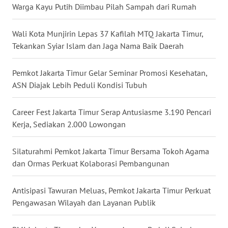
Warga Kayu Putih Diimbau Pilah Sampah dari Rumah
WN
KALTARA
Wali Kota Munjirin Lepas 37 Kafilah MTQ Jakarta Timur,
Tekankan Syiar Islam dan Jaga Nama Baik Daerah
WN
KALSEL
Pemkot Jakarta Timur Gelar Seminar Promosi Kesehatan,
ASN Diajak Lebih Peduli Kondisi Tubuh
WN
KALTIM
Career Fest Jakarta Timur Serap Antusiasme 3.190 Pencari
Kerja, Sediakan 2.000 Lowongan
WN
SULSEL
Silaturahmi Pemkot Jakarta Timur Bersama Tokoh Agama
WN
dan Ormas Perkuat Kolaborasi Pembangunan
GORONTALO
Antisipasi Tawuran Meluas, Pemkot Jakarta Timur Perkuat
WN
Pengawasan Wilayah dan Layanan Publik
SULUT