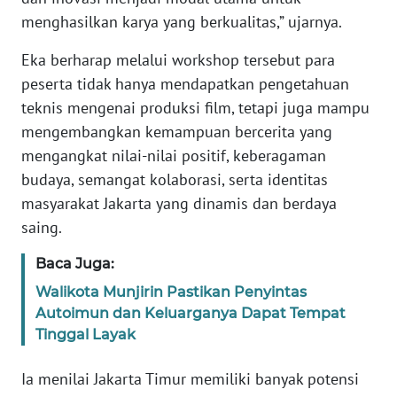
WN
menghasilkan karya yang berkualitas,” ujarnya.
BANTEN
Eka berharap melalui workshop tersebut para
WN
peserta tidak hanya mendapatkan pengetahuan
NTT
teknis mengenai produksi film, tetapi juga mampu
mengembangkan kemampuan bercerita yang
WN
mengangkat nilai-nilai positif, keberagaman
KEPRI
budaya, semangat kolaborasi, serta identitas
masyarakat Jakarta yang dinamis dan berdaya
WN
saing.
PAPUA
Baca Juga:
WN
Walikota Munjirin Pastikan Penyintas
PAPUA
Autoimun dan Keluarganya Dapat Tempat
BARAT
Tinggal Layak
WN
Ia menilai Jakarta Timur memiliki banyak potensi
RIAU