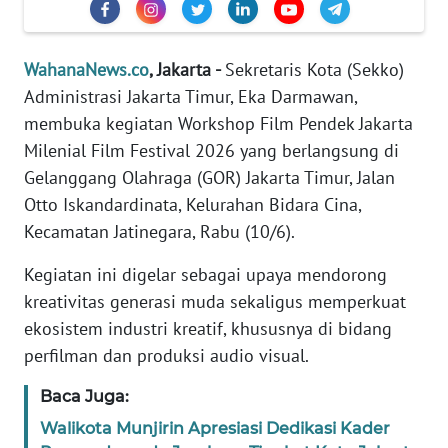
Informasi
INDEKS
WahanaNews.co
, Jakarta -
Sekretaris Kota (Sekko)
BERITA
Administrasi Jakarta Timur, Eka Darmawan,
membuka kegiatan Workshop Film Pendek Jakarta
KONTAK
KAMI
Milenial Film Festival 2026 yang berlangsung di
Gelanggang Olahraga (GOR) Jakarta Timur, Jalan
INFO
Otto Iskandardinata, Kelurahan Bidara Cina,
IKLAN
Kecamatan Jatinegara, Rabu (10/6).
Kegiatan ini digelar sebagai upaya mendorong
TENTANG
KAMI
kreativitas generasi muda sekaligus memperkuat
ekosistem industri kreatif, khususnya di bidang
PEDOMAN
perfilman dan produksi audio visual.
MEDIA
SIBER
Baca Juga:
Walikota Munjirin Apresiasi Dedikasi Kader
REDAKSI