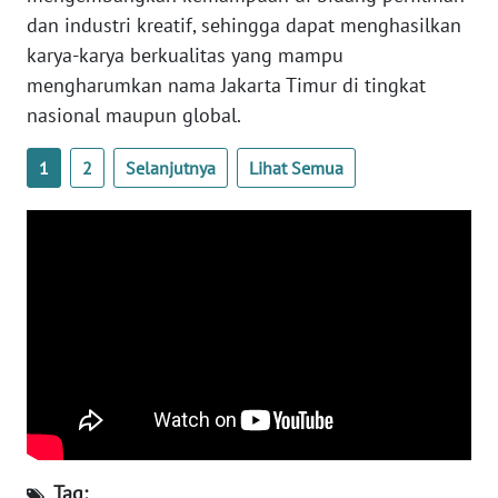
dan industri kreatif, sehingga dapat menghasilkan
WN
karya-karya berkualitas yang mampu
BABEL
mengharumkan nama Jakarta Timur di tingkat
nasional maupun global.
WN
SUMBAR
1
2
Selanjutnya
Lihat Semua
WN
SUMSEL
WN
BENGKULU
WN
LAMPUNG
WN
JATENG
Tag: