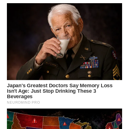
WN
TAPANULI
SELATAN
WN
TANJUNG
LESUNG
WN
KARO
WN
SIMALUNGUN
WN
LABUHANBATU
WN