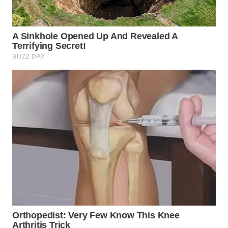
WN
INDRAMAYU
WN
KUNINGAN
WN
MAJALENGKA
WN
SUBANG
WN
SUKABUMI
WN
PURWAKARTA