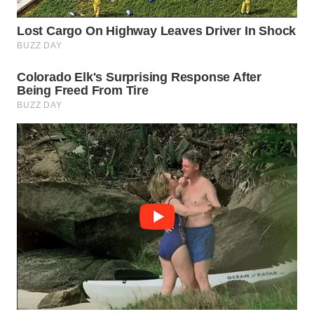
WN
NATUNA
WN
BINTAN
WN
MANDALIKA
WN
LIKUPANG
WN
LABUANBAJO
WN
BORNEO