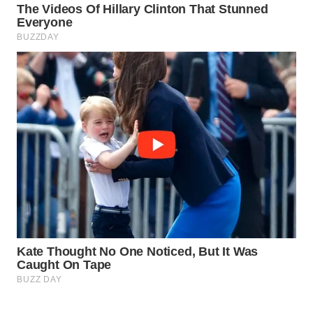
Wahana
Media
Group
WAHANA
NEWS
WAHANA
TANI
WAHANA
ADVOKAT
WAHANA
INFRASTRUKTUR
WAHANA
KONSUMEN