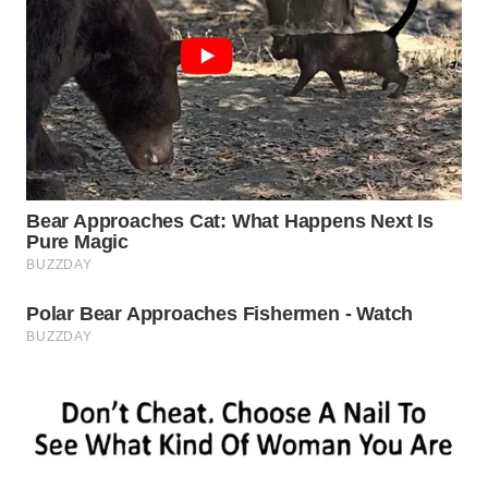
WN
BOGOR
WN
DEPOK
WN
TAPANULI
UTARA
WN
SAMOSIR
WN
PADANG
LAWAS