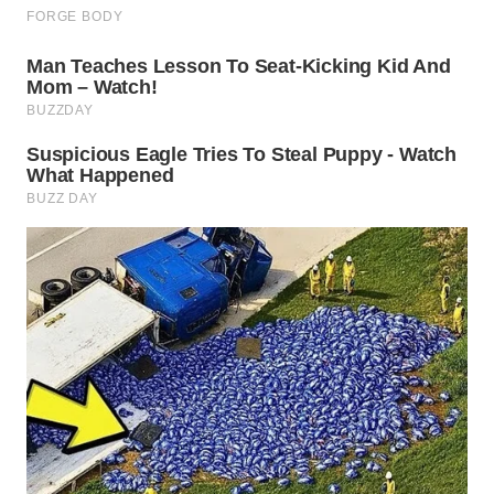
WN
PRIANGAN
TIMUR
WN
SEMARANG
WN
SOLO
WN
BOROBUDUR
WN
MADURA
WN
SURABAYA