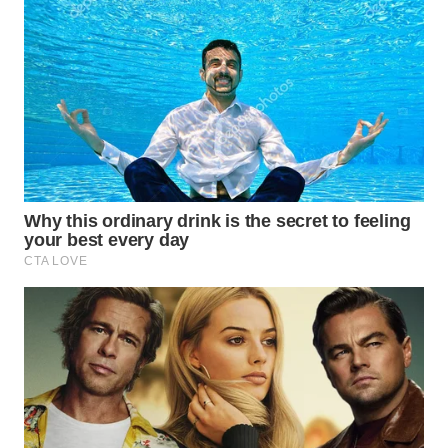
WN
TAPANULI
SELATAN
WN
TANJUNG
LESUNG
WN
KARO
WN
SIMALUNGUN
WN
LABUHANBATU
WN