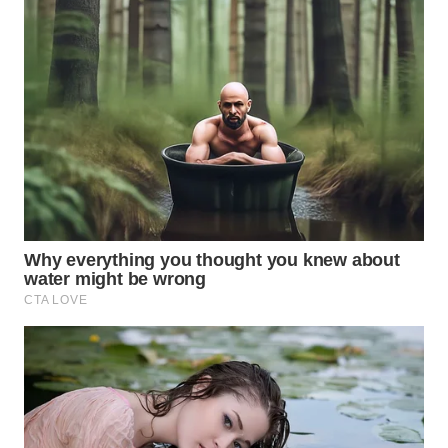
WN
SUMEDANG
WN
CIANJUR
WN
KEPULAUAN
SERIBU
WN
TANGERANG
WN
BINJAI
WN
CIREBON