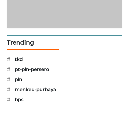
SONYA
ASA
NEWS
Trending
#
tkd
#
pt-pln-persero
#
pln
#
menkeu-purbaya
#
bps