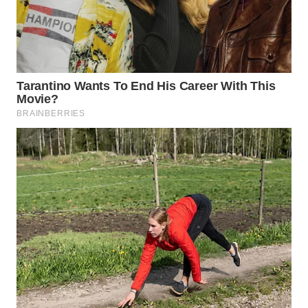
TAPANULI
TENGAH
WN DELI
SERDANG
WN
TEBING
TINGGI
WN
PAKPAK
WN
KARAWANG
WN
BEKASI