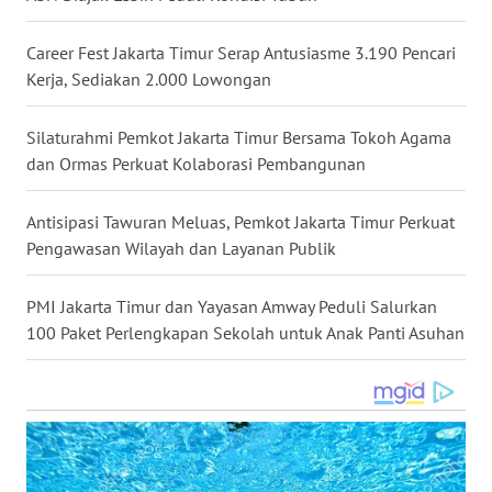
WN
MALUKU
Career Fest Jakarta Timur Serap Antusiasme 3.190 Pencari
Kerja, Sediakan 2.000 Lowongan
WN
MALUT
Silaturahmi Pemkot Jakarta Timur Bersama Tokoh Agama
dan Ormas Perkuat Kolaborasi Pembangunan
WN
DAIRI
Antisipasi Tawuran Meluas, Pemkot Jakarta Timur Perkuat
Pengawasan Wilayah dan Layanan Publik
WN
DANAU
PMI Jakarta Timur dan Yayasan Amway Peduli Salurkan
TOBA
100 Paket Perlengkapan Sekolah untuk Anak Panti Asuhan
WN
NIAS
WN
LANGKAT