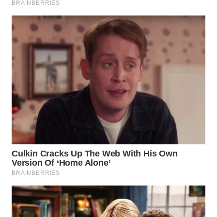
WN
NATUNA
WN
BINTAN
WN
MANDALIKA
WN
LIKUPANG
WN
LABUANBAJO
WN
BORNEO