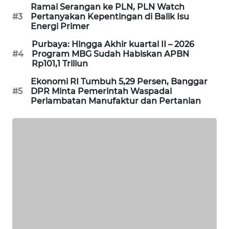
CILEUNGSI
Ramai Serangan ke PLN, PLN Watch
NEWS
#3
Pertanyakan Kepentingan di Balik Isu
Energi Primer
BERKAT
Purbaya: Hingga Akhir kuartal II – 2026
NEWS
#4
Program MBG Sudah Habiskan APBN
Rp101,1 Triliun
BERAMPU
Ekonomi RI Tumbuh 5,29 Persen, Banggar
NEWS
#5
DPR Minta Pemerintah Waspadai
Perlambatan Manufaktur dan Pertanian
ANUGERAH
NEWS
AKHLAK
ID
PERAPKI
NEWS