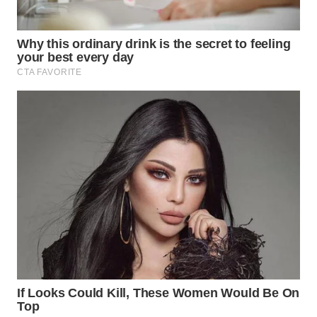
WN
PRIANGAN
TIMUR
WN
SEMARANG
WN
SOLO
WN
BOROBUDUR
WN
MADURA
WN
SURABAYA