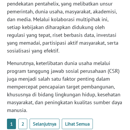
pendekatan pentahelix, yang melibatkan unsur
WN
pemerintah, dunia usaha, masyarakat, akademisi,
BABEL
dan media. Melalui kolaborasi multipihak ini,
setiap kebijakan diharapkan didukung oleh
WN
regulasi yang tepat, riset berbasis data, investasi
SUMBAR
yang memadai, partisipasi aktif masyarakat, serta
sosialisasi yang efektif.
WN
SUMSEL
Menurutnya, keterlibatan dunia usaha melalui
program tanggung jawab sosial perusahaan (CSR)
WN
juga menjadi salah satu faktor penting dalam
BENGKULU
mempercepat pencapaian target pembangunan,
khususnya di bidang lingkungan hidup, kesehatan
WN
LAMPUNG
masyarakat, dan peningkatan kualitas sumber daya
manusia.
WN
JATENG
1
2
Selanjutnya
Lihat Semua