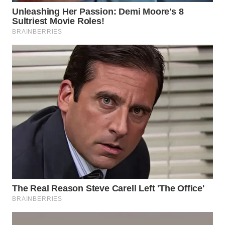
WAHANA
SPORT
WAHANA
UMKM
WAHANA
SELEB
WAHANA
PERSONA
WAHANA
OTOMOTIF
WAHANA
HEALTH