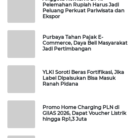
Pelemahan Rupiah Harus Jadi
SIBARAGAS
Peluang Perkuat Pariwisata dan
NEWS
Ekspor
METRO
Purbaya Tahan Pajak E-
SIANTAR
Commerce, Daya Beli Masyarakat
NEWS
Jadi Pertimbangan
METRO
MEDAN
YLKI Soroti Beras Fortifikasi, Jika
NEWS
Label Dipalsukan Bisa Masuk
Ranah Pidana
METRO
JAKARTA
NEWS
Promo Home Charging PLN di
GIIAS 2026, Dapat Voucher Listrik
hingga Rp1,3 Juta
KRT
NEWS