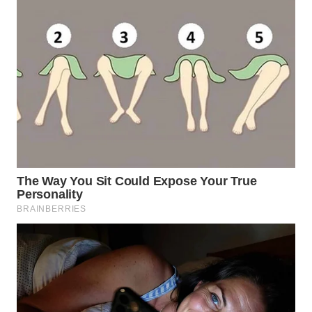
WAHANA
DESA
WISATA
LAPAK
WAHANA
Wahana
Network
KONSUMEN
LISTRIK
MASYARAKAT
KELISTRIKAN
WALINKI
ID