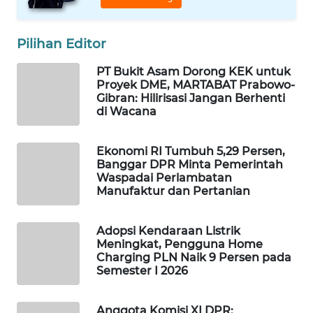
PORTAL
KONSUMEN
Pilihan Editor
FORWAMKI
PT Bukit Asam Dorong KEK untuk
Proyek DME, MARTABAT Prabowo-
Gibran: Hilirisasi Jangan Berhenti
ALPERKLINAS
di Wacana
FORJASIDA
Ekonomi RI Tumbuh 5,29 Persen,
Banggar DPR Minta Pemerintah
TAMBANG
Waspadai Perlambatan
Manufaktur dan Pertanian
NEWS
SITUNGIR
Adopsi Kendaraan Listrik
NEWS
Meningkat, Pengguna Home
Charging PLN Naik 9 Persen pada
Semester I 2026
SIDIKALANG
NEWS
Anggota Komisi XI DPR: