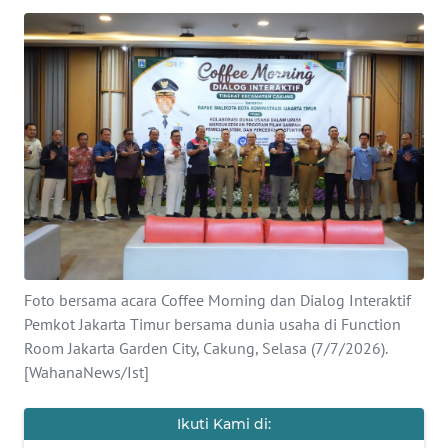
SAINS-TEKNO
KESEHATAN
INTERNASIONAL
SERBA-SERBI
PENDIDIKAN
OLAHRAGA
Foto bersama acara Coffee Morning dan Dialog Interaktif
Pemkot Jakarta Timur bersama dunia usaha di Function
OPINI
Room Jakarta Garden City, Cakung, Selasa (7/7/2026).
[WahanaNews/Ist]
EDITORIAL
Ikuti Kami di: