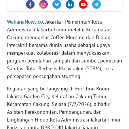
Informasi
INDEKS
BERITA
WahanaNews.co
, Jakarta -
Pemerintah Kota
Administrasi Jakarta Timur melalui Kecamatan
KONTAK
Cakung menggelar Coffee Morning dan Dialog
KAMI
Interaktif bersama dunia usaha sebagai upaya
memperkuat kolaborasi dalam menyukseskan
INFO
program pemilahan sampah dari sumber, pemicuan
IKLAN
Sanitasi Total Berbasis Masyarakat (STBM), serta
percepatan pencegahan stunting.
TENTANG
KAMI
Kegiatan yang berlangsung di Function Room
Jakarta Garden City, Kelurahan Cakung Timur,
PEDOMAN
Kecamatan Cakung, Selasa (7/7/2026), dihadiri
MEDIA
Asisten Perekonomian, Pembangunan, dan
SIBER
Lingkungan Hidup Kota Administrasi Jakarta Timur,
Fauzi, anggota DPRD DKI Jakarta, jajaran
REDAKSI