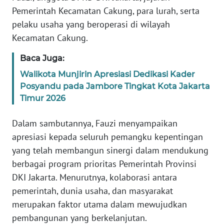
Pemerintah Kecamatan Cakung, para lurah, serta
pelaku usaha yang beroperasi di wilayah
KARIR
Kecamatan Cakung.
DISCLAIMER
Baca Juga:
Walikota Munjirin Apresiasi Dedikasi Kader
Wahana
News
Posyandu pada Jambore Tingkat Kota Jakarta
Regional
Timur 2026
WN
Dalam sambutannya, Fauzi menyampaikan
SUMUT
apresiasi kepada seluruh pemangku kepentingan
yang telah membangun sinergi dalam mendukung
WN
berbagai program prioritas Pemerintah Provinsi
JAKARTA
DKI Jakarta. Menurutnya, kolaborasi antara
pemerintah, dunia usaha, dan masyarakat
WN
merupakan faktor utama dalam mewujudkan
JABAR
pembangunan yang berkelanjutan.