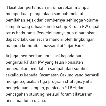
WN
"Hasil dari pertemuan ini diharapkan mampu
BANTEN
memperkuat pengelolaan sampah melalui
pemilahan sejak dari sumbernya sehingga volume
WN
sampah yang dihasilkan di setiap RT dan RW dapat
NTT
terus berkurang. Pengelolaannya pun diharapkan
dapat dilakukan secara mandiri oleh lingkungan
WN
KEPRI
maupun komunitas masyarakat," ujar Fauzi.
Ia juga memberikan apresiasi kepada para
WN
PAPUA
pengurus RT dan RW yang telah konsisten
menerapkan pemilahan sampah dari sumber,
WN
sekaligus kepada Kecamatan Cakung yang berhasil
PAPUA
mengintegrasikan tiga program strategis, yaitu
BARAT
pengelolaan sampah, pemicuan STBM, dan
pencegahan stunting melalui forum silaturahmi
WN
bersama dunia usaha.
RIAU