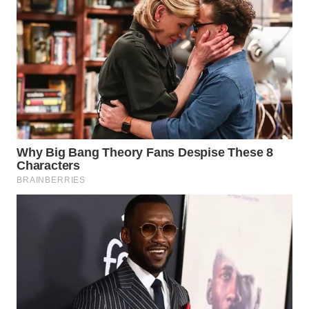
Wahana
Media
Group
WAHANA
NEWS
WAHANA
TANI
WAHANA
ADVOKAT
WAHANA
INFRASTRUKTUR
WAHANA
KONSUMEN