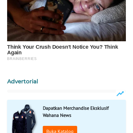
MAWAKA
ID
MARTABAT
NET
PLN
WATCH
MKLI
Advertorial
LPKKI
LKKI
Dapatkan Merchandise Eksklusif
Wahana News
KOPEKLIN
Buka Katalog