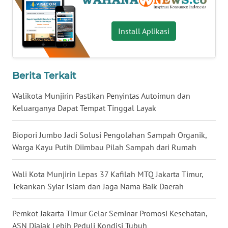
WN
KALTARA
Install Aplikasi
WN
KALSEL
Berita Terkait
WN
Walikota Munjirin Pastikan Penyintas Autoimun dan
KALTIM
Keluarganya Dapat Tempat Tinggal Layak
WN
Biopori Jumbo Jadi Solusi Pengolahan Sampah Organik,
SULSEL
Warga Kayu Putih Diimbau Pilah Sampah dari Rumah
WN
GORONTALO
Wali Kota Munjirin Lepas 37 Kafilah MTQ Jakarta Timur,
Tekankan Syiar Islam dan Jaga Nama Baik Daerah
WN
SULUT
Pemkot Jakarta Timur Gelar Seminar Promosi Kesehatan,
ASN Diajak Lebih Peduli Kondisi Tubuh