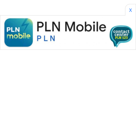
X
WAHANA MEDIA GROUP
|
|
|
WAHANA NEWS co
WAHANA TANI
WAHANA ADVOKAT
|
|