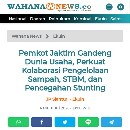
Nasional
Daerah
Polhukam
Kriminal
Ekuin
Sains-Te
WAHANA
Tutup
TV
Wahana News
Ekuin
NASIONAL
Pemkot Jaktim Gandeng
Dunia Usaha, Perkuat
DAERAH
Kolaborasi Pengelolaan
Sampah, STBM, dan
POLHUKAM
Pencegahan Stunting
JP Sianturi - Ekuin
KRIMINAL
Rabu, 8 Juli 2026 - 18:00 WIB
EKUIN