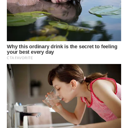
WN
INDRAMAYU
WN
KUNINGAN
WN
MAJALENGKA
WN
SUBANG
WN
SUKABUMI
WN
PURWAKARTA