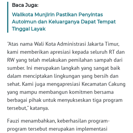
Baca Juga:
WN
Walikota Munjirin Pastikan Penyintas
SERAMBI
Autoimun dan Keluarganya Dapat Tempat
Tinggal Layak
WN
JAMBI
"Atas nama Wali Kota Administrasi Jakarta Timur,
kami memberikan apresiasi kepada seluruh RT dan
WN
RW yang telah melakukan pemilahan sampah dari
SULTRA
sumber. Ini merupakan langkah yang sangat baik
dalam menciptakan lingkungan yang bersih dan
WN
NTB
sehat. Kami juga mengapresiasi Kecamatan Cakung
yang mampu membangun komitmen bersama
WN
berbagai pihak untuk menyukseskan tiga program
SULTENG
tersebut," katanya.
WN
Fauzi menambahkan, keberhasilan program-
SULBAR
program tersebut merupakan implementasi