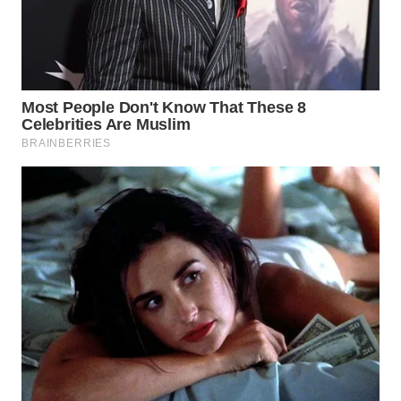
WAHANA
LISTRIK
WAHANA
TRAVEL
WAHANA
TV
WAHANANEWS
ID
WAHANANEWS
CO ID
WAHANANEWS
NET