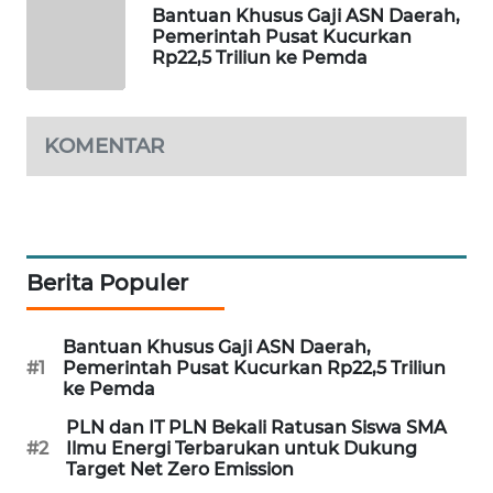
KARING
Bantuan Khusus Gaji ASN Daerah,
Pemerintah Pusat Kucurkan
NEWS
Rp22,5 Triliun ke Pemda
JURNAL
MARITIM
KOMENTAR
HUMBANG
NEWS
GARONGGANG
Berita Populer
NEWS
FISUELRI
Bantuan Khusus Gaji ASN Daerah,
ID
#1
Pemerintah Pusat Kucurkan Rp22,5 Triliun
ke Pemda
ENERGI
PLN dan IT PLN Bekali Ratusan Siswa SMA
NEWS
#2
Ilmu Energi Terbarukan untuk Dukung
Target Net Zero Emission