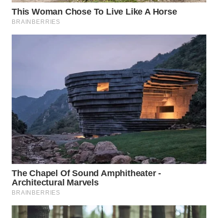
WN
BOGOR
WN
DEPOK
WN
TAPANULI
UTARA
WN
SAMOSIR
WN
PADANG
LAWAS