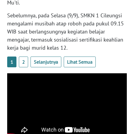
Mu'ti.
WN
Sebelumnya, pada Selasa (9/9), SMKN 1 Cileungsi
SERAMBI
mengalami musibah atap roboh pada pukul 09.15
WIB saat berlangsungnya kegiatan belajar
WN
JAMBI
mengajar, termasuk sosialisasi sertifikasi keahlian
kerja bagi murid kelas 12.
WN
SULTRA
1
2
Selanjutnya
Lihat Semua
WN
NTB
WN
SULTENG
WN
SULBAR