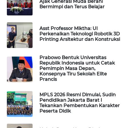
Ajak Generasi Muda Berani
Bermimpi dan Terus Belajar
MAWAKA
ID
Asst Professor Miktha: UI
MARTABAT
Perkenalkan Teknologi Robotik 3D
NET
Printing Arsitektur dan Konstruksi
PLN
Prabowo Bentuk Universitas
WATCH
Republik Indonesia untuk Cetak
Pemimpin Masa Depan,
MKLI
Konsepnya Tiru Sekolah Elite
Prancis
LPKKI
MPLS 2026 Resmi Dimulai, Sudin
Pendidikan Jakarta Barat I
LKKI
Tekankan Pembentukan Karakter
Peserta Didik
KOPEKLIN