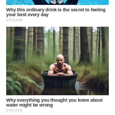
WN
MALUKU
WN
MALUT
WN
DAIRI
WN
DANAU
TOBA
WN
NIAS
WN
LANGKAT