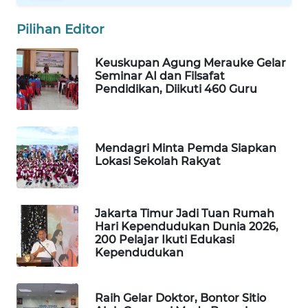
WAHANA
Pilihan Editor
DESA
WISATA
Keuskupan Agung Merauke Gelar
Seminar AI dan Filsafat
LAPAK
Pendidikan, Diikuti 460 Guru
WAHANA
Wahana
Network
Mendagri Minta Pemda Siapkan
Lokasi Sekolah Rakyat
KONSUMEN
LISTRIK
Jakarta Timur Jadi Tuan Rumah
Hari Kependudukan Dunia 2026,
MASYARAKAT
200 Pelajar Ikuti Edukasi
KELISTRIKAN
Kependudukan
WALINKI
ID
Raih Gelar Doktor, Bontor Sitio