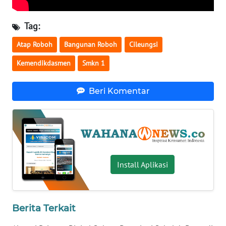
WN
Tag:
BABEL
Atap Roboh
Bangunan Roboh
Cileungsi
WN
SUMBAR
Kemendikdasmen
Smkn 1
WN
Beri Komentar
SUMSEL
WN
BENGKULU
WN
Install Aplikasi
LAMPUNG
WN
Berita Terkait
JATENG