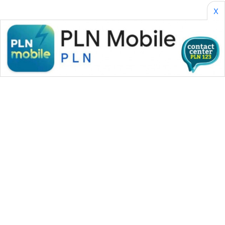
X
WAHANA MEDIA GROUP
|
|
|
WAHANA NEWS co
WAHANA TANI
WAHANA ADVOKAT
|
|
WAHANA INFRASTRUKTUR
WAHANA KONSUMEN