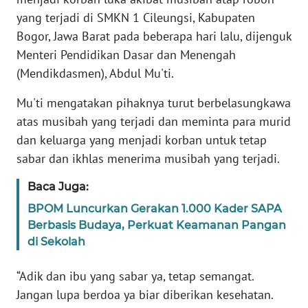
Informasi
yang terjadi di SMKN 1 Cileungsi, Kabupaten
Bogor, Jawa Barat pada beberapa hari lalu, dijenguk
INDEKS
BERITA
Menteri Pendidikan Dasar dan Menengah
(Mendikdasmen), Abdul Mu'ti.
KONTAK
KAMI
Mu'ti mengatakan pihaknya turut berbelasungkawa
atas musibah yang terjadi dan meminta para murid
INFO
dan keluarga yang menjadi korban untuk tetap
IKLAN
sabar dan ikhlas menerima musibah yang terjadi.
Baca Juga:
TENTANG
KAMI
BPOM Luncurkan Gerakan 1.000 Kader SAPA
Berbasis Budaya, Perkuat Keamanan Pangan
PEDOMAN
di Sekolah
MEDIA
SIBER
“Adik dan ibu yang sabar ya, tetap semangat.
Jangan lupa berdoa ya biar diberikan kesehatan.
REDAKSI