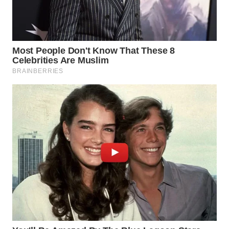
WN
NATUNA
WN
BINTAN
WN
MANDALIKA
WN
LIKUPANG
WN
LABUANBAJO
WN
BORNEO