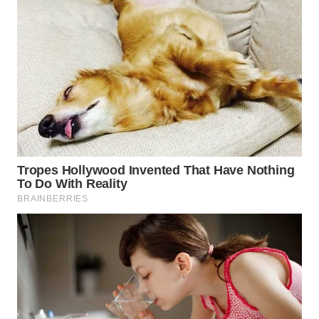
WAHANA
LISTRIK
WAHANA
TRAVEL
WAHANA
TV
WAHANANEWS
ID
WAHANANEWS
CO ID
WAHANANEWS
NET