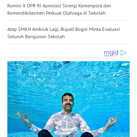
Komisi X DPR RI Apresiasi Sinergi Kemenpora dan
WN
Kemendikdasmen Perkuat Olahraga di Sekolah
KALTARA
Atap SMKN Ambruk Lagi, Bupati Bogor Minta Evaluasi
WN
KALSEL
Seluruh Bangunan Sekolah
WN
KALTIM
WN
SULSEL
WN
GORONTALO
WN
SULUT