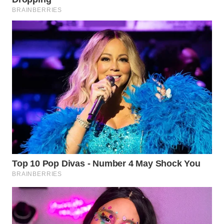
WN
SUMEDANG
WN
CIANJUR
WN
KEPULAUAN
SERIBU
WN
TANGERANG
WN
BINJAI
WN
CIREBON