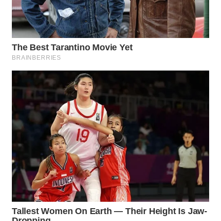
WN
BOGOR
WN
DEPOK
WN
TAPANULI
UTARA
WN
SAMOSIR
WN
PADANG
LAWAS