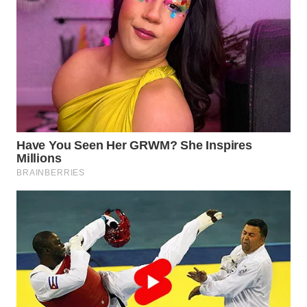
WN
INDRAMAYU
WN
KUNINGAN
WN
MAJALENGKA
WN
SUBANG
WN
SUKABUMI
WN
PURWAKARTA