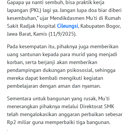
Gapapa ya nanti sembuh, bisa praktik kerja
lapangan (PKL) lagi ya. Jangan lupa doa biar diberi
KARIR
kesembuhan,” ujar Mendikdasmen Mu'ti di Rumah
Sakit Radjak Hospital
Cileungsi
, Kabupaten Bogor,
DISCLAIMER
Jawa Barat, Kamis (11/9/2025).
Wahana
Pada kesempatan itu, pihaknya juga memberikan
News
uang santunan kepada para murid yang menjadi
Regional
korban, serta berjanji akan memberikan
pendampingan dukungan psikososial, sehingga
WN
SUMUT
mereka dapat kembali mengikuti kegiatan
pembelajaran dengan aman dan nyaman.
WN
Sementara untuk bangunan yang rusak, Mu'ti
JAKARTA
menerangkan pihaknya melalui Direktorat SMK
telah mengalokasikan anggaran perbaikan sebesar
WN
JABAR
Rp2 miliar guna memperbaiki tiga bangunan.