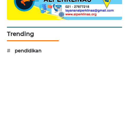
SIBARAGAS
NEWS
METRO
Trending
SIANTAR
NEWS
#
pendidikan
METRO
MEDAN
NEWS
METRO
JAKARTA
NEWS
KRT
NEWS