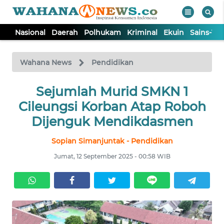
Nasional
Daerah
Polhukam
Kriminal
Ekuin
Sains-Te
WAHANA
Tutup
TV
Wahana News
Pendidikan
NASIONAL
Sejumlah Murid SMKN 1
Cileungsi Korban Atap Roboh
DAERAH
Dijenguk Mendikdasmen
Sopian Simanjuntak - Pendidikan
POLHUKAM
Jumat, 12 September 2025 - 00:58 WIB
KRIMINAL
EKUIN