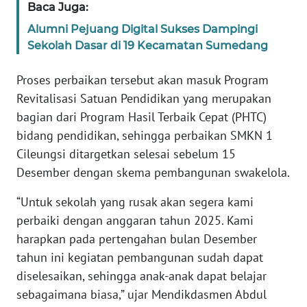
Baca Juga:
WN
BANTEN
Alumni Pejuang Digital Sukses Dampingi
Sekolah Dasar di 19 Kecamatan Sumedang
WN
NTT
Proses perbaikan tersebut akan masuk Program
Revitalisasi Satuan Pendidikan yang merupakan
WN
bagian dari Program Hasil Terbaik Cepat (PHTC)
KEPRI
bidang pendidikan, sehingga perbaikan SMKN 1
Cileungsi ditargetkan selesai sebelum 15
WN
Desember dengan skema pembangunan swakelola.
PAPUA
“Untuk sekolah yang rusak akan segera kami
WN
perbaiki dengan anggaran tahun 2025. Kami
PAPUA
harapkan pada pertengahan bulan Desember
BARAT
tahun ini kegiatan pembangunan sudah dapat
diselesaikan, sehingga anak-anak dapat belajar
WN
sebagaimana biasa,” ujar Mendikdasmen Abdul
RIAU