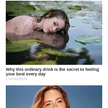
WN
TAPANULI
SELATAN
WN
TANJUNG
LESUNG
WN
KARO
WN
SIMALUNGUN
WN
LABUHANBATU
WN