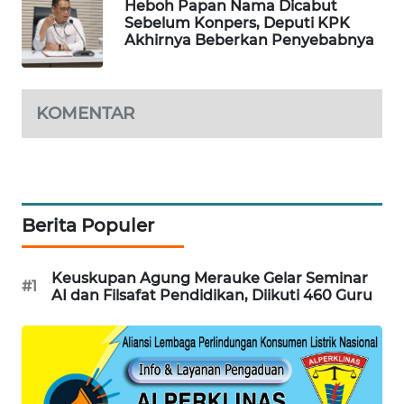
Heboh Papan Nama Dicabut
PORTAL
Sebelum Konpers, Deputi KPK
KONSUMEN
Akhirnya Beberkan Penyebabnya
FORWAMKI
KOMENTAR
ALPERKLINAS
FORJASIDA
Berita Populer
TAMBANG
NEWS
Keuskupan Agung Merauke Gelar Seminar
#1
AI dan Filsafat Pendidikan, Diikuti 460 Guru
SITUNGIR
NEWS
SIDIKALANG
NEWS