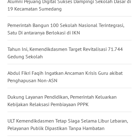
Alumni Pejuang Digital Sukses Dampingi Sekolah Dasar di
WN
19 Kecamatan Sumedang
NUSANTARA
Pemerintah Bangun 100 Sekolah Nasional Terintegrasi,
WN
Satu Di antaranya Berlokasi di IKN
JOGJA
Tahun Ini, Kemendikdasmen Target Revitalisasi 71.744
WN
Gedung Sekolah
JATIM
Abdul Fikri Faqih Ingatkan Ancaman Krisis Guru akibat
WN
Penghapusan Non-ASN
BALI
Dukung Layanan Pendidikan, Pemerintah Keluarkan
WN
Kebijakan Relaksasi Pembiayaan PPPK
KALBAR
ULT Kemendikdasmen Tetap Siaga Selama Libur Lebaran,
WN
Pelayanan Publik Dipastikan Tanpa Hambatan
KALTENG