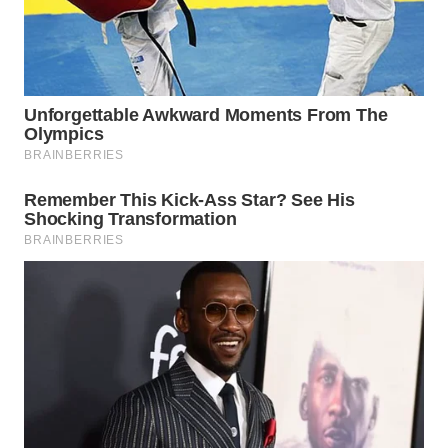
WN
PRIANGAN
TIMUR
WN
SEMARANG
WN
SOLO
WN
BOROBUDUR
WN
MADURA
WN
SURABAYA