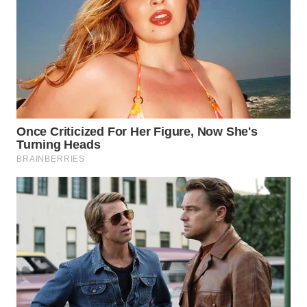
TAPANULI
TENGAH
WN DELI
SERDANG
WN
TEBING
TINGGI
WN
PAKPAK
WN
KARAWANG
WN
BEKASI