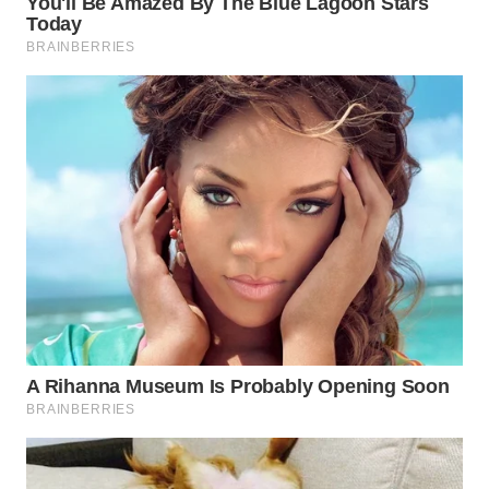
Wahana
Media
Group
WAHANA
NEWS
WAHANA
TANI
WAHANA
ADVOKAT
WAHANA
INFRASTRUKTUR
WAHANA
KONSUMEN