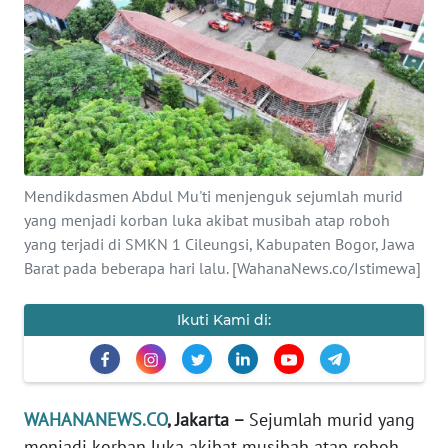
SAINS-TEKNO
KESEHATAN
INTERNASIONAL
SERBA-SERBI
Mendikdasmen Abdul Mu'ti menjenguk sejumlah murid
yang menjadi korban luka akibat musibah atap roboh
PENDIDIKAN
yang terjadi di SMKN 1 Cileungsi, Kabupaten Bogor, Jawa
Barat pada beberapa hari lalu. [WahanaNews.co/Istimewa]
OLAHRAGA
Ikuti Kami di:
OPINI
EDITORIAL
WAHANANEWS.CO
, Jakarta –
Sejumlah murid yang
menjadi korban luka akibat musibah atap roboh