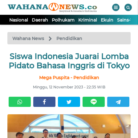
Nasional
Daerah
Polhukam
Kriminal
Ekuin
Sains-Te
WAHANA
Tutup
TV
Wahana News
Pendidikan
NASIONAL
Siswa Indonesia Juarai Lomba
Pidato Bahasa Inggris di Tokyo
DAERAH
Mega Puspita - Pendidikan
Minggu, 12 November 2023 - 22:35 WIB
POLHUKAM
KRIMINAL
EKUIN