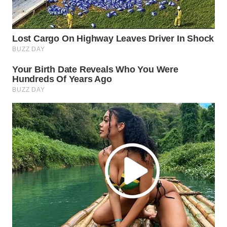
WN
INDRAMAYU
WN
KUNINGAN
WN
MAJALENGKA
WN
SUBANG
WN
SUKABUMI
WN
PURWAKARTA