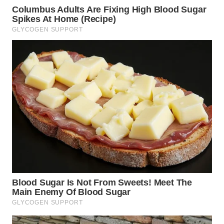
TAPANULI
TENGAH
WN DELI
SERDANG
WN
TEBING
TINGGI
WN
PAKPAK
WN
KARAWANG
WN
BEKASI