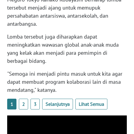
WN
tersebut menjadi ajang untuk memupuk
BANTEN
persahabatan antarsiswa, antarsekolah, dan
antarbangsa.
WN
NTT
Lomba tersebut juga diharapkan dapat
meningkatkan wawasan global anak-anak muda
WN
yang kelak akan menjadi para pemimpin di
KEPRI
berbagai bidang.
WN
"Semoga ini menjadi pintu masuk untuk kita agar
PAPUA
dapat membuat program kolaborasi lain di masa
mendatang," katanya.
WN
PAPUA
1
2
3
Selanjutnya
Lihat Semua
BARAT
WN
RIAU