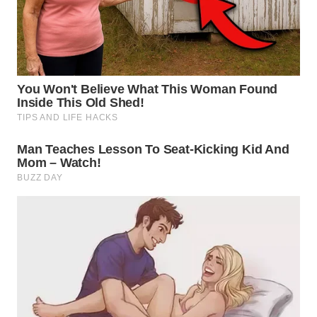
WN
MALUKU
WN
MALUT
WN
DAIRI
WN
DANAU
TOBA
WN
NIAS
WN
LANGKAT