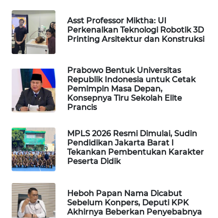
WAHANA
Asst Professor Miktha: UI
SPORT
Perkenalkan Teknologi Robotik 3D
Printing Arsitektur dan Konstruksi
WAHANA
UMKM
Prabowo Bentuk Universitas
Republik Indonesia untuk Cetak
WAHANA
Pemimpin Masa Depan,
SELEB
Konsepnya Tiru Sekolah Elite
Prancis
WAHANA
PERSONA
MPLS 2026 Resmi Dimulai, Sudin
Pendidikan Jakarta Barat I
Tekankan Pembentukan Karakter
WAHANA
Peserta Didik
OTOMOTIF
WAHANA
Heboh Papan Nama Dicabut
HEALTH
Sebelum Konpers, Deputi KPK
Akhirnya Beberkan Penyebabnya