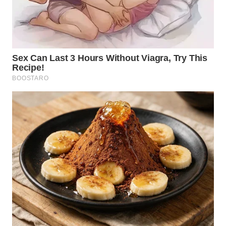
WN
TAPANULI
SELATAN
WN
TANJUNG
LESUNG
WN
KARO
WN
SIMALUNGUN
WN
LABUHANBATU
WN