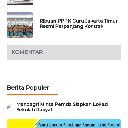
WAHANA
DESA
WISATA
Ribuan PPPK Guru Jakarta Timur
Resmi Perpanjang Kontrak
LAPAK
WAHANA
KOMENTAR
Wahana
Network
KONSUMEN
LISTRIK
Berita Populer
MASYARAKAT
KELISTRIKAN
Mendagri Minta Pemda Siapkan Lokasi
#1
Sekolah Rakyat
WALINKI
ID