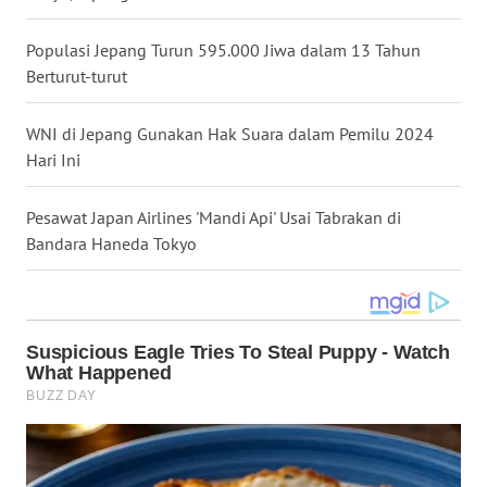
WN
Populasi Jepang Turun 595.000 Jiwa dalam 13 Tahun
NUSANTARA
Berturut-turut
WN
JOGJA
WNI di Jepang Gunakan Hak Suara dalam Pemilu 2024
Hari Ini
WN
JATIM
Pesawat Japan Airlines 'Mandi Api' Usai Tabrakan di
Bandara Haneda Tokyo
WN
BALI
WN
KALBAR
WN
KALTENG