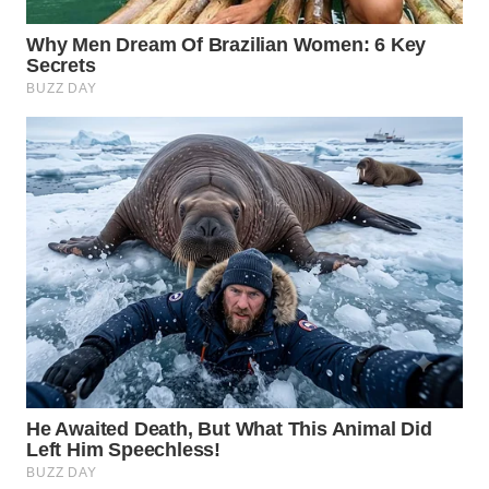
WN
PRIANGAN
TIMUR
WN
SEMARANG
WN
SOLO
WN
BOROBUDUR
WN
MADURA
WN
SURABAYA