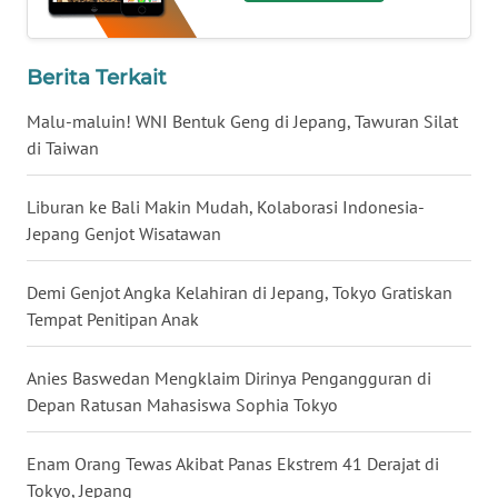
WN
BABEL
Berita Terkait
WN
Malu-maluin! WNI Bentuk Geng di Jepang, Tawuran Silat
SUMBAR
di Taiwan
WN
Liburan ke Bali Makin Mudah, Kolaborasi Indonesia-
SUMSEL
Jepang Genjot Wisatawan
WN
Demi Genjot Angka Kelahiran di Jepang, Tokyo Gratiskan
BENGKULU
Tempat Penitipan Anak
WN
Anies Baswedan Mengklaim Dirinya Pengangguran di
LAMPUNG
Depan Ratusan Mahasiswa Sophia Tokyo
WN
Enam Orang Tewas Akibat Panas Ekstrem 41 Derajat di
JATENG
Tokyo, Jepang