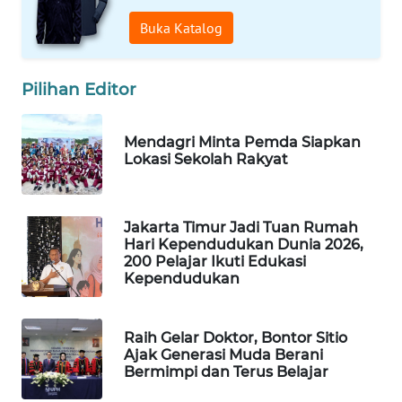
WAHANA
Buka Katalog
LISTRIK
Pilihan Editor
WAHANA
TRAVEL
Mendagri Minta Pemda Siapkan
Lokasi Sekolah Rakyat
WAHANA
TV
WAHANANEWS
Jakarta Timur Jadi Tuan Rumah
Hari Kependudukan Dunia 2026,
ID
200 Pelajar Ikuti Edukasi
Kependudukan
WAHANANEWS
CO ID
Raih Gelar Doktor, Bontor Sitio
Ajak Generasi Muda Berani
WAHANANEWS
Bermimpi dan Terus Belajar
NET