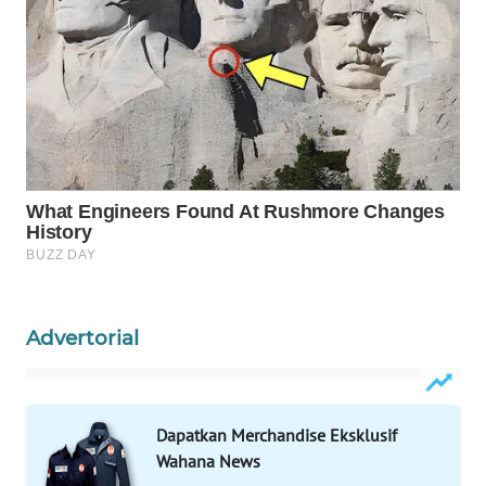
Wahana
Media
Group
WAHANA
NEWS
WAHANA
TANI
WAHANA
ADVOKAT
Advertorial
WAHANA
INFRASTRUKTUR
Dapatkan Merchandise Eksklusif
WAHANA
Wahana News
KONSUMEN