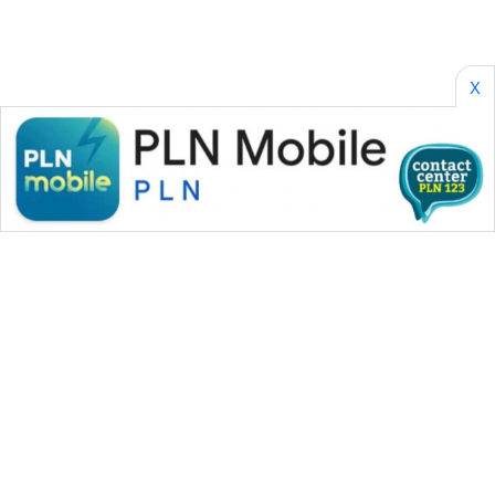
SONYA
ASA
NEWS
X
WAHANA MEDIA GROUP