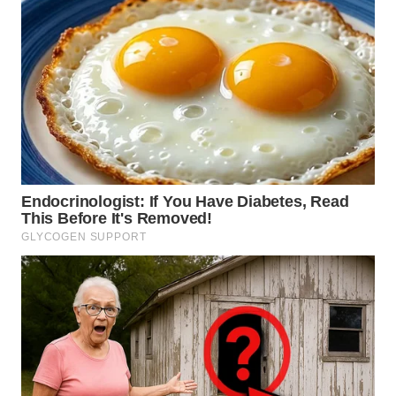
WN
KALTARA
WN
KALSEL
WN
KALTIM
WN
SULSEL
WN
GORONTALO
WN
SULUT