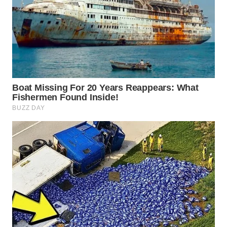
WN
SUMEDANG
WN
CIANJUR
WN
KEPULAUAN
SERIBU
WN
TANGERANG
WN
BINJAI
WN
CIREBON