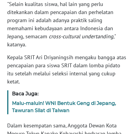
"Selain kualitas siswa, hal lain yang perlu
ditekankan dalam pencapaian dan perhelatan
KARIR
program ini adalah adanya praktik saling
memahami kebudayaan antara Indonesia dan
DISCLAIMER
Jepang, semacam
cross-cultural undertanding
,"
katanya.
Wahana
News
Regional
Kepala SRIT Ari Driyaningsih mengaku bangga atas
pencapaian para siswa SRIT dalam lomba pidato
WN
itu setelah melalui seleksi internal yang cukup
SUMUT
ketat.
Baca Juga:
WN
JAKARTA
Malu-maluin! WNI Bentuk Geng di Jepang,
Tawuran Silat di Taiwan
WN
JABAR
Dalam kesempatan sama, Anggota Dewan Kota
Meguro Tokyo Kanako Kobayashi berharap lomba