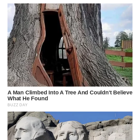
WN
NATUNA
WN
BINTAN
WN
MANDALIKA
WN
LIKUPANG
WN
LABUANBAJO
WN
BORNEO