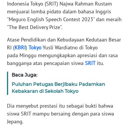
Informasi
Indonesia Tokyo (SRIT) Najwa Rahman Rustam
menjuarai lomba pidato dalam bahasa Inggris
INDEKS
"Meguro English Speech Contest 2023" dan meraih
BERITA
"The Best Delivery Prize".
KONTAK
Atase Pendidikan dan Kebudayaan Kedutaan Besar
KAMI
RI (
KBRI
)
Tokyo
Yusli Wardiatno di Tokyo
pada Minggu mengungkapkan apresiasi dan rasa
INFO
bangganya atas pencapaian siswa
SRIT
itu.
IKLAN
Baca Juga:
TENTANG
Puluhan Petugas Berjibaku Padamkan
KAMI
Kebakaran di Sekolah Tokyo
PEDOMAN
Dia menyebut prestasi itu sebagai bukti bahwa
MEDIA
SIBER
siswa SRIT mampu bersaing dengan para siswa
Jepang.
REDAKSI