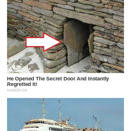
WN
BOGOR
WN
DEPOK
WN
TAPANULI
UTARA
WN
SAMOSIR
WN
PADANG
LAWAS