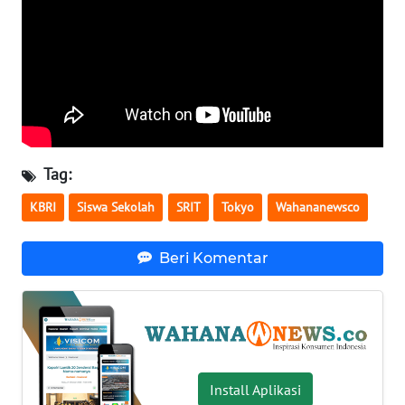
WN
SERAMBI
WN
JAMBI
WN
Tag:
SULTRA
KBRI
Siswa Sekolah
SRIT
Tokyo
Wahananewsco
WN
NTB
Beri Komentar
WN
SULTENG
WN
SULBAR
Install Aplikasi