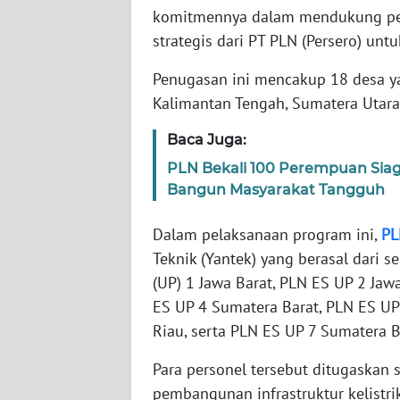
komitmennya dalam mendukung peme
strategis dari PT PLN (Persero) untu
WN
NTT
Penugasan ini mencakup 18 desa ya
Kalimantan Tengah, Sumatera Utara,
WN
KEPRI
Baca Juga:
PLN Bekali 100 Perempuan Sia
WN
Bangun Masyarakat Tangguh
PAPUA
Dalam pelaksanaan program ini,
PL
WN
Teknik (Yantek) yang berasal dari s
PAPUA
(UP) 1 Jawa Barat, PLN ES UP 2 Jaw
BARAT
ES UP 4 Sumatera Barat, PLN ES UP
WN
Riau, serta PLN ES UP 7 Sumatera 
RIAU
Para personel tersebut ditugaskan
pembangunan infrastruktur kelistrik
WN