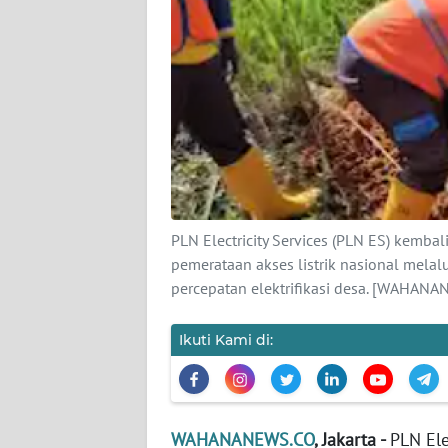
KARIR
DISCLAIMER
Wahana
News
Regional
WN
SUMUT
PLN Electricity Services (PLN ES) ke
pemerataan akses listrik nasional melalu
WN
percepatan elektrifikasi desa. [WAHAN
JAKARTA
Ikuti Kami di:
WN
JABAR
WN
WAHANANEWS.CO
, Jakarta -
PLN Ele
BANTEN