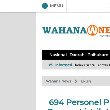
MENU
WAHANA
Tutup
TV
NASIONAL
DAERAH
POLHUKAM
KRIMINAL
EKUIN
SAINS-
KESEHATAN
INTERNASIONAL
Nasional
Daerah
Polhukam
TEKNO
Informasi
Indeks Berita
Kontak 
SERBA-
PENDIDIKAN
OLAHRAGA
OPINI
SERBI
Wahana News
Ekuin
EDITORIAL
694 Personel 
Informasi