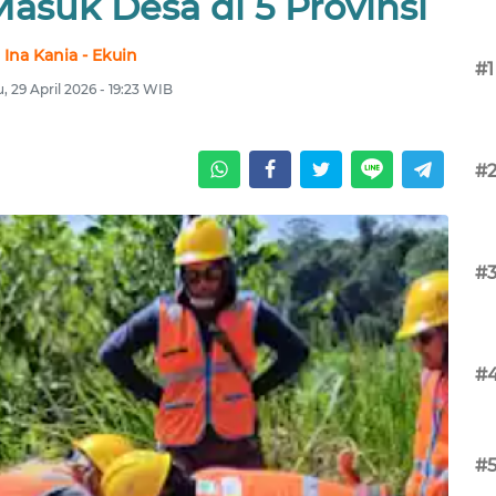
Masuk Desa di 5 Provinsi
Ina Kania - Ekuin
#1
, 29 April 2026 - 19:23 WIB
#
#
#
#