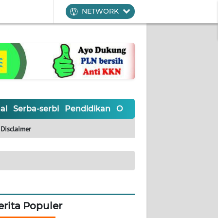
NETWORK
al
Serba-serbi
Pendidikan
Olahraga
Opini
Editoria
Disclaimer
erita Populer