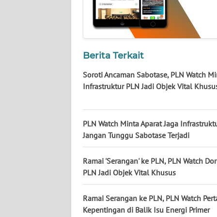
KALTARA
WN
KALSEL
Berita Terkait
WN
KALTIM
Soroti Ancaman Sabotase, PLN Watch Mi
Infrastruktur PLN Jadi Objek Vital Khusu
WN
SULSEL
PLN Watch Minta Aparat Jaga Infrastrukt
WN
Jangan Tunggu Sabotase Terjadi
GORONTALO
Ramai 'Serangan' ke PLN, PLN Watch Do
WN
PLN Jadi Objek Vital Khusus
SULUT
Ramai Serangan ke PLN, PLN Watch Per
WN
Kepentingan di Balik Isu Energi Primer
MALUKU