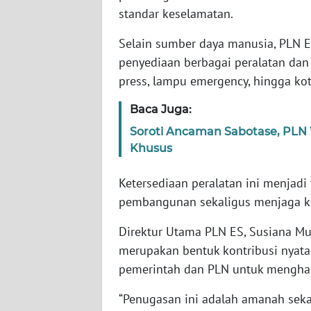
SERAMBI
standar keselamatan.
Selain sumber daya manusia, PLN 
WN
penyediaan berbagai peralatan dan ma
JAMBI
press, lampu emergency, hingga ko
WN
Baca Juga:
SULTRA
Soroti Ancaman Sabotase, PLN W
Khusus
WN
NTB
Ketersediaan peralatan ini menjadi
pembangunan sekaligus menjaga ke
WN
SULTENG
Direktur Utama PLN ES, Susiana M
merupakan bentuk kontribusi nyat
WN
SULBAR
pemerintah dan PLN untuk menghadir
“Penugasan ini adalah amanah seka
WN