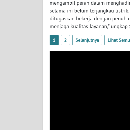
mengambil peran dalam menghadirk
BABEL
selama ini belum terjangkau listri
ditugaskan bekerja dengan penuh 
WN
SUMBAR
menjaga kualitas layanan,” ungkap 
1
2
Selanjutnya
Lihat Sem
WN
SUMSEL
WN
BENGKULU
WN
LAMPUNG
WN
JATENG
WN