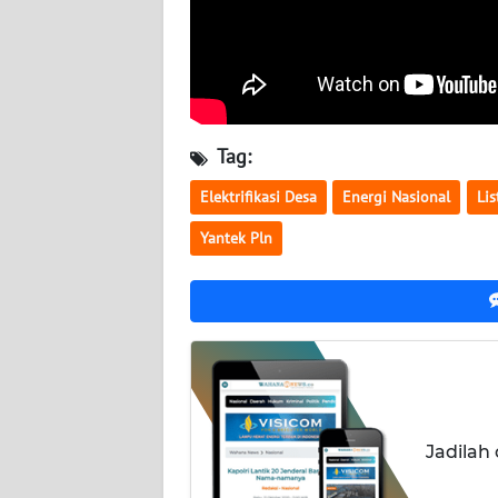
NUSANTARA
WN
JOGJA
WN
Tag:
JATIM
Elektrifikasi Desa
Energi Nasional
Lis
WN
Yantek Pln
BALI
WN
KALBAR
WN
KALTENG
Jadilah
WN