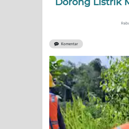
Dorong Listrik 
INDEKS
BERITA
Rabu
KONTAK
KAMI
Komentar
INFO
IKLAN
TENTANG
KAMI
PEDOMAN
MEDIA
SIBER
REDAKSI