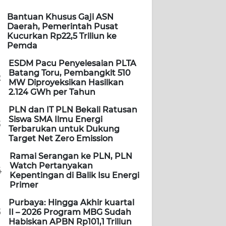
Bantuan Khusus Gaji ASN
Daerah, Pemerintah Pusat
Kucurkan Rp22,5 Triliun ke
Pemda
ESDM Pacu Penyelesaian PLTA
Batang Toru, Pembangkit 510
2
MW Diproyeksikan Hasilkan
2.124 GWh per Tahun
PLN dan IT PLN Bekali Ratusan
Siswa SMA Ilmu Energi
3
Terbarukan untuk Dukung
Target Net Zero Emission
Ramai Serangan ke PLN, PLN
Watch Pertanyakan
4
Kepentingan di Balik Isu Energi
Primer
Purbaya: Hingga Akhir kuartal
5
II – 2026 Program MBG Sudah
Habiskan APBN Rp101,1 Triliun