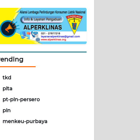
rending
tkd
plta
pt-pln-persero
pln
menkeu-purbaya