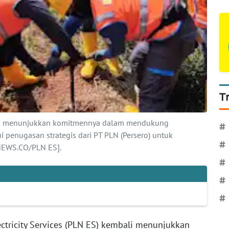
T
mbali menunjukkan komitmennya dalam mendukung
#
i penugasan strategis dari PT PLN (Persero) untuk
#
ANEWS.CO/PLN ES].
#
#
#
ctricity Services (PLN ES) kembali menunjukkan