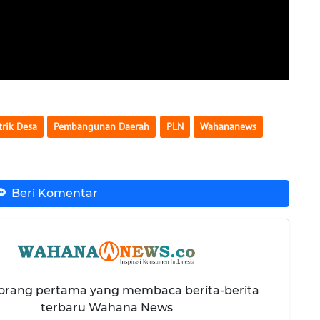
trik Desa
Pembangunan Daerah
PLN
Wahananews
Beri Komentar
 orang pertama yang membaca berita-berita
terbaru Wahana News