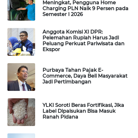
Meningkat, Pengguna Home
WAHANA
Charging PLN Naik 9 Persen pada
DESA
Semester I 2026
WISATA
Anggota Komisi XI DPR:
LAPAK
Pelemahan Rupiah Harus Jadi
WAHANA
Peluang Perkuat Pariwisata dan
Ekspor
Wahana
Network
Purbaya Tahan Pajak E-
Commerce, Daya Beli Masyarakat
KONSUMEN
Jadi Pertimbangan
LISTRIK
MASYARAKAT
YLKI Soroti Beras Fortifikasi, Jika
KELISTRIKAN
Label Dipalsukan Bisa Masuk
Ranah Pidana
WALINKI
ID