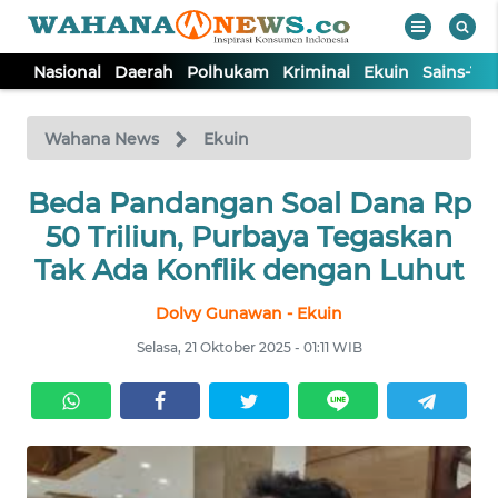
Nasional
Daerah
Polhukam
Kriminal
Ekuin
Sains-Te
WAHANA
Tutup
TV
Wahana News
Ekuin
Beda Pandangan Soal Dana Rp
NASIONAL
50 Triliun, Purbaya Tegaskan
DAERAH
Tak Ada Konflik dengan Luhut
Dolvy Gunawan - Ekuin
POLHUKAM
Selasa, 21 Oktober 2025 - 01:11 WIB
KRIMINAL
EKUIN