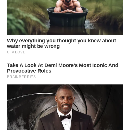
WN
SUMEDANG
WN
CIANJUR
WN
KEPULAUAN
SERIBU
WN
TANGERANG
WN
BINJAI
WN
CIREBON