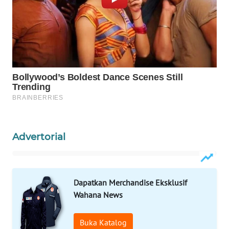
WAHANA
LISTRIK
WAHANA
TRAVEL
WAHANA
TV
WAHANANEWS
Advertorial
ID
WAHANANEWS
CO ID
Dapatkan Merchandise Eksklusif
Wahana News
WAHANANEWS
NET
Buka Katalog