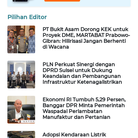
WAHANA
SPORT
Pilihan Editor
PT Bukit Asam Dorong KEK untuk
WAHANA
Proyek DME, MARTABAT Prabowo-
UMKM
Gibran: Hilirisasi Jangan Berhenti
di Wacana
WAHANA
SELEB
PLN Perkuat Sinergi dengan
DPRD Sulsel untuk Dukung
WAHANA
Keandalan dan Pembangunan
Infrastruktur Ketenagalistrikan
PERSONA
WAHANA
Ekonomi RI Tumbuh 5,29 Persen,
OTOMOTIF
Banggar DPR Minta Pemerintah
Waspadai Perlambatan
Manufaktur dan Pertanian
WAHANA
HEALTH
Adopsi Kendaraan Listrik