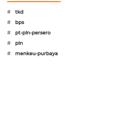
SIBARAGAS
#
tkd
NEWS
#
bps
METRO
#
pt-pln-persero
SIANTAR
NEWS
#
pln
#
menkeu-purbaya
METRO
MEDAN
NEWS
METRO
JAKARTA
NEWS
KRT
NEWS