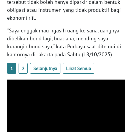
tersebut tidak boleh hanya diparkir dalam bentuk
obligasi atau instrumen yang tidak produktif bagi
WN
SERAMBI
ekonomi riil.
"Saya enggak mau ngasih uang ke sana, uangnya
WN
dibelikan bond lagi, buat apa, mending saya
JAMBI
kurangin bond saya," kata Purbaya saat ditemui di
WN
kantornya di Jakarta pada Sabtu (18/10/2025).
SULTRA
1
2
Selanjutnya
Lihat Semua
WN
NTB
WN
SULTENG
WN
SULBAR