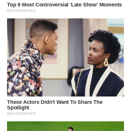
WN
NATUNA
WN
BINTAN
WN
MANDALIKA
WN
LIKUPANG
WN
LABUANBAJO
WN
BORNEO