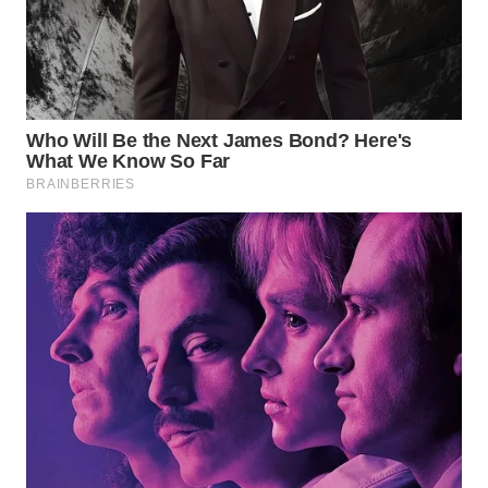
WN
INDRAMAYU
WN
KUNINGAN
WN
MAJALENGKA
WN
SUBANG
WN
SUKABUMI
WN
PURWAKARTA