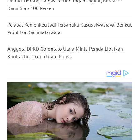
DPR RI Dorong Satgas Perlindungan Digital, BPKN RI:
WN
Kami Siap 100 Persen
KALTARA
Pejabat Kemenkeu Jadi Tersangka Kasus Jiwasraya, Berikut
WN
Profil Isa Rachmatarwata
KALSEL
Anggota DPRD Gorontalo Utara Minta Pemda Libatkan
WN
Kontraktor Lokal dalam Proyek
KALTIM
WN
SULSEL
WN
GORONTALO
WN
SULUT