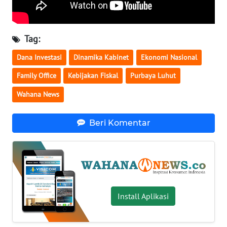
WN
BABEL
Tag:
WN
Dana Investasi
Dinamika Kabinet
Ekonomi Nasional
SUMBAR
Family Office
Kebijakan Fiskal
Purbaya Luhut
WN
Wahana News
SUMSEL
Beri Komentar
WN
BENGKULU
WN
LAMPUNG
Install Aplikasi
WN
JATENG