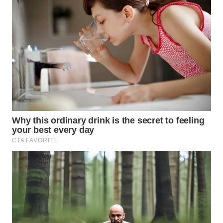
WN
BOGOR
WN
DEPOK
WN
TAPANULI
UTARA
WN
SAMOSIR
WN
PADANG
LAWAS