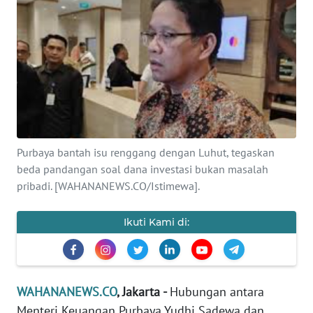
SAINS-TEKNO
KESEHATAN
INTERNASIONAL
SERBA-SERBI
Purbaya bantah isu renggang dengan Luhut, tegaskan
PENDIDIKAN
beda pandangan soal dana investasi bukan masalah
pribadi. [WAHANANEWS.CO/Istimewa].
OLAHRAGA
Ikuti Kami di:
OPINI
EDITORIAL
WAHANANEWS.CO
, Jakarta -
Hubungan antara
Menteri Keuangan Purbaya Yudhi Sadewa dan