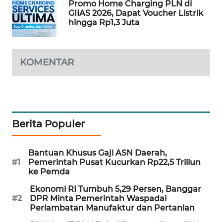
Promo Home Charging PLN di
GIIAS 2026, Dapat Voucher Listrik
MAWAKA
hingga Rp1,3 Juta
ID
MARTABAT
KOMENTAR
NET
PLN
WATCH
Berita Populer
MKLI
Bantuan Khusus Gaji ASN Daerah,
LPKKI
#1
Pemerintah Pusat Kucurkan Rp22,5 Triliun
ke Pemda
LKKI
Ekonomi RI Tumbuh 5,29 Persen, Banggar
#2
DPR Minta Pemerintah Waspadai
KOPEKLIN
Perlambatan Manufaktur dan Pertanian