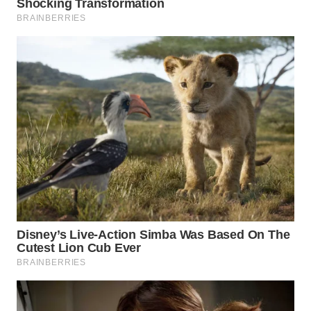
TAPANULI
TENGAH
WN DELI
SERDANG
WN
TEBING
TINGGI
WN
PAKPAK
WN
KARAWANG
WN
BEKASI