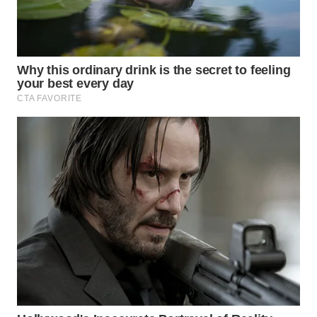
WN
MALUKU
WN
MALUT
WN
DAIRI
WN
DANAU
TOBA
WN
NIAS
WN
LANGKAT