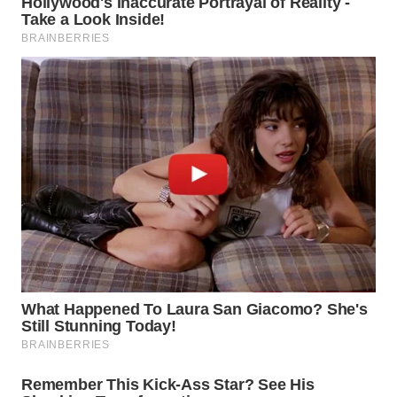
WN
TAPANULI
SELATAN
WN
TANJUNG
LESUNG
WN
KARO
WN
SIMALUNGUN
WN
LABUHANBATU
WN