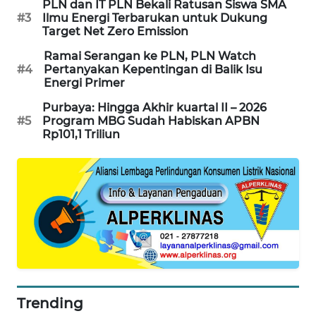
PLN dan IT PLN Bekali Ratusan Siswa SMA
PORTAL
#3
Ilmu Energi Terbarukan untuk Dukung
KONSUMEN
Target Net Zero Emission
Ramai Serangan ke PLN, PLN Watch
FORWAMKI
#4
Pertanyakan Kepentingan di Balik Isu
Energi Primer
ALPERKLINAS
Purbaya: Hingga Akhir kuartal II – 2026
#5
Program MBG Sudah Habiskan APBN
Rp101,1 Triliun
FORJASIDA
TAMBANG
NEWS
SITUNGIR
NEWS
SIDIKALANG
NEWS
Trending