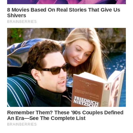
WN
PRIANGAN
TIMUR
WN
SEMARANG
WN
SOLO
WN
BOROBUDUR
WN
MADURA
WN
SURABAYA