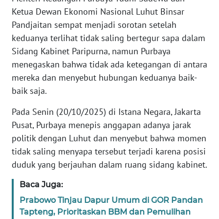
Informasi
Ketua Dewan Ekonomi Nasional Luhut Binsar
Pandjaitan sempat menjadi sorotan setelah
INDEKS
BERITA
keduanya terlihat tidak saling bertegur sapa dalam
Sidang Kabinet Paripurna, namun Purbaya
KONTAK
menegaskan bahwa tidak ada ketegangan di antara
KAMI
mereka dan menyebut hubungan keduanya baik-
baik saja.
INFO
IKLAN
Pada Senin (20/10/2025) di Istana Negara, Jakarta
Pusat, Purbaya menepis anggapan adanya jarak
TENTANG
politik dengan Luhut dan menyebut bahwa momen
KAMI
tidak saling menyapa tersebut terjadi karena posisi
duduk yang berjauhan dalam ruang sidang kabinet.
PEDOMAN
MEDIA
Baca Juga:
SIBER
Prabowo Tinjau Dapur Umum di GOR Pandan
Tapteng, Prioritaskan BBM dan Pemulihan
REDAKSI