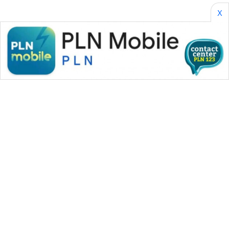
X
WAHANA MEDIA GROUP
|
|
|
WAHANA NEWS co
WAHANA TANI
WAHANA ADVOKAT
|
|
WAHANA INFRASTRUKTUR
WAHANA KONSUMEN