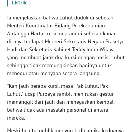
Listrik
KARIR
Ia menjelaskan bahwa Luhut duduk di sebelah
Menteri Koordinator Bidang Perekonomian
DISCLAIMER
Airlangga Hartarto, sementara di sebelah kanan
dirinya terdapat Menteri Sekretaris Negara Prasetyo
Wahana
Hadi dan Sekretaris Kabinet Teddy Indra Wijaya
News
Regional
yang membuat jarak dua kursi dengan posisi Luhut
sehingga tidak memungkinkan baginya untuk
WN
menegur atau menyapa secara langsung.
SUMUT
"Kan jauh berapa kursi, masa 'Pak Luhut, Pak
Luhut'," ucap Purbaya sambil menirukan gestur
WN
JAKARTA
memanggil dari jauh dan menegaskan kembali
bahwa tidak ada masalah personal di antara
WN
mereka.
JABAR
Meski begitu, publik menyoroti dinamika keduanya