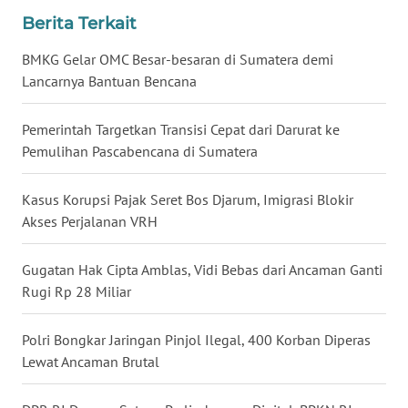
Berita Terkait
WN
NUSANTARA
BMKG Gelar OMC Besar-besaran di Sumatera demi
Lancarnya Bantuan Bencana
WN
JOGJA
Pemerintah Targetkan Transisi Cepat dari Darurat ke
Pemulihan Pascabencana di Sumatera
WN
JATIM
Kasus Korupsi Pajak Seret Bos Djarum, Imigrasi Blokir
Akses Perjalanan VRH
WN
BALI
Gugatan Hak Cipta Amblas, Vidi Bebas dari Ancaman Ganti
Rugi Rp 28 Miliar
WN
KALBAR
Polri Bongkar Jaringan Pinjol Ilegal, 400 Korban Diperas
WN
Lewat Ancaman Brutal
KALTENG