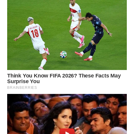
Wahana
Media
Group
WAHANA
NEWS
WAHANA
TANI
WAHANA
ADVOKAT
WAHANA
INFRASTRUKTUR
WAHANA
KONSUMEN