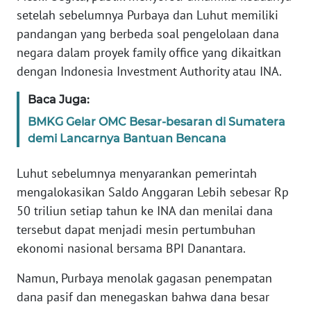
WN
setelah sebelumnya Purbaya dan Luhut memiliki
BANTEN
pandangan yang berbeda soal pengelolaan dana
negara dalam proyek family office yang dikaitkan
WN
dengan Indonesia Investment Authority atau INA.
NTT
Baca Juga:
WN
BMKG Gelar OMC Besar-besaran di Sumatera
KEPRI
demi Lancarnya Bantuan Bencana
WN
Luhut sebelumnya menyarankan pemerintah
PAPUA
mengalokasikan Saldo Anggaran Lebih sebesar Rp
50 triliun setiap tahun ke INA dan menilai dana
WN
tersebut dapat menjadi mesin pertumbuhan
PAPUA
BARAT
ekonomi nasional bersama BPI Danantara.
Namun, Purbaya menolak gagasan penempatan
WN
dana pasif dan menegaskan bahwa dana besar
RIAU