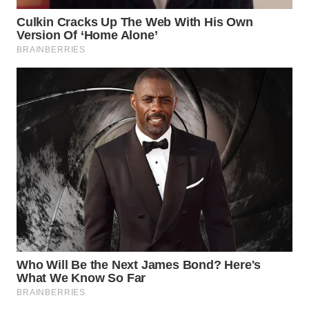
WN
INDRAMAYU
WN
KUNINGAN
WN
MAJALENGKA
WN
SUBANG
WN
SUKABUMI
WN
PURWAKARTA