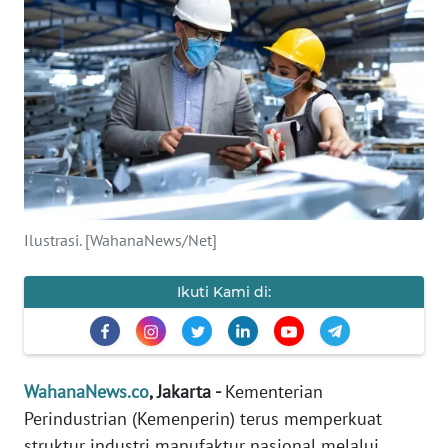
SAINS-TEKNO
KESEHATAN
INTERNASIONAL
SERBA-SERBI
PENDIDIKAN
Ilustrasi. [WahanaNews/Net]
OLAHRAGA
Ikuti Kami di:
OPINI
WahanaNews.co
, Jakarta -
Kementerian
EDITORIAL
Perindustrian (Kemenperin) terus memperkuat
struktur industri manufaktur nasional melalui