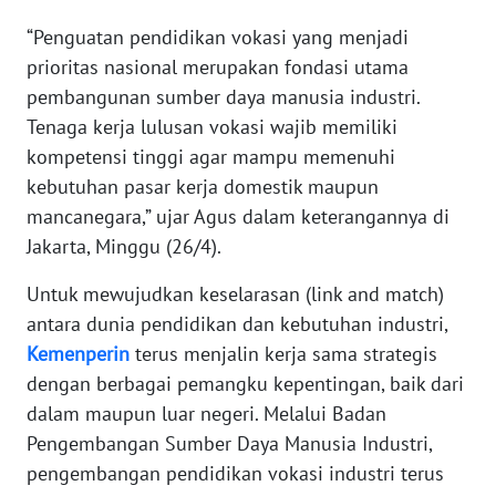
“Penguatan pendidikan vokasi yang menjadi
KARIR
prioritas nasional merupakan fondasi utama
pembangunan sumber daya manusia industri.
DISCLAIMER
Tenaga kerja lulusan vokasi wajib memiliki
kompetensi tinggi agar mampu memenuhi
Wahana
kebutuhan pasar kerja domestik maupun
News
Regional
mancanegara,” ujar Agus dalam keterangannya di
Jakarta, Minggu (26/4).
WN
SUMUT
Untuk mewujudkan keselarasan (link and match)
antara dunia pendidikan dan kebutuhan industri,
WN
Kemenperin
terus menjalin kerja sama strategis
JAKARTA
dengan berbagai pemangku kepentingan, baik dari
dalam maupun luar negeri. Melalui Badan
WN
Pengembangan Sumber Daya Manusia Industri,
JABAR
pengembangan pendidikan vokasi industri terus