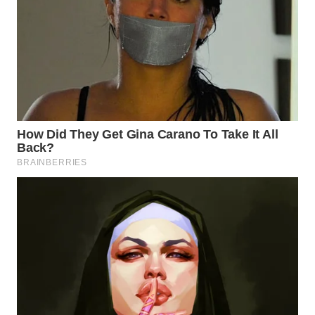
WN
NATUNA
WN
BINTAN
WN
MANDALIKA
WN
LIKUPANG
WN
LABUANBAJO
WN
BORNEO