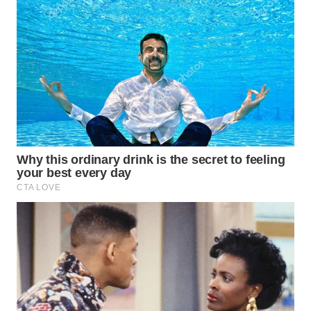
WAHANA
SPORT
WAHANA
UMKM
WAHANA
SELEB
WAHANA
PERSONA
WAHANA
OTOMOTIF
WAHANA
HEALTH