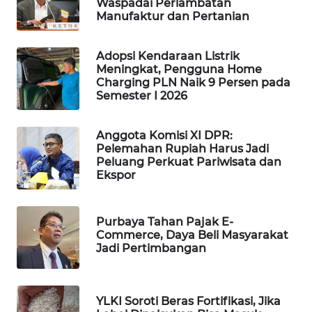
Waspadai Perlambatan
PORTAL
Manufaktur dan Pertanian
KONSUMEN
Adopsi Kendaraan Listrik
FORWAMKI
Meningkat, Pengguna Home
Charging PLN Naik 9 Persen pada
Semester I 2026
ALPERKLINAS
Anggota Komisi XI DPR:
FORJASIDA
Pelemahan Rupiah Harus Jadi
Peluang Perkuat Pariwisata dan
Ekspor
TAMBANG
NEWS
Purbaya Tahan Pajak E-
SITUNGIR
Commerce, Daya Beli Masyarakat
NEWS
Jadi Pertimbangan
SIDIKALANG
NEWS
YLKI Soroti Beras Fortifikasi, Jika