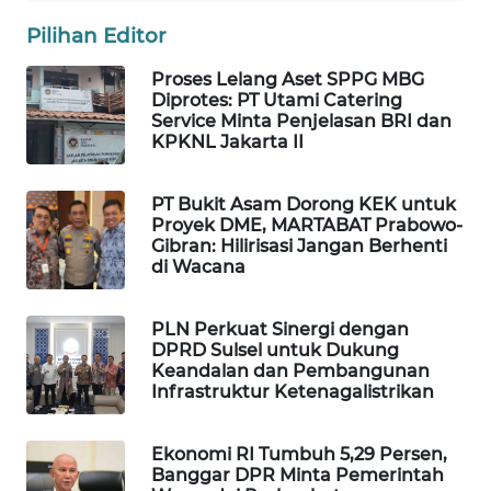
Pilihan Editor
MAWAKA
ID
Proses Lelang Aset SPPG MBG
Diprotes: PT Utami Catering
MARTABAT
Service Minta Penjelasan BRI dan
NET
KPKNL Jakarta II
PLN
PT Bukit Asam Dorong KEK untuk
WATCH
Proyek DME, MARTABAT Prabowo-
Gibran: Hilirisasi Jangan Berhenti
di Wacana
MKLI
PLN Perkuat Sinergi dengan
LPKKI
DPRD Sulsel untuk Dukung
Keandalan dan Pembangunan
Infrastruktur Ketenagalistrikan
LKKI
Ekonomi RI Tumbuh 5,29 Persen,
KOPEKLIN
Banggar DPR Minta Pemerintah