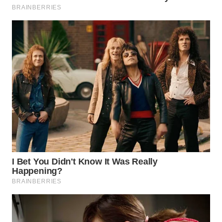
TAPANULI
TENGAH
WN DELI
SERDANG
WN
TEBING
TINGGI
WN
PAKPAK
WN
KARAWANG
WN
BEKASI