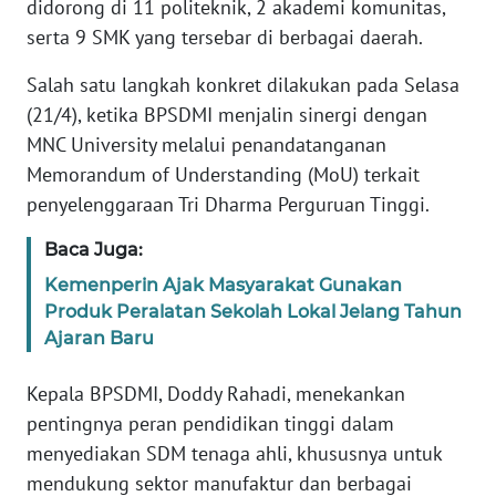
didorong di 11 politeknik, 2 akademi komunitas,
WN
serta 9 SMK yang tersebar di berbagai daerah.
BANTEN
Salah satu langkah konkret dilakukan pada Selasa
WN
(21/4), ketika BPSDMI menjalin sinergi dengan
NTT
MNC University melalui penandatanganan
Memorandum of Understanding (MoU) terkait
WN
penyelenggaraan Tri Dharma Perguruan Tinggi.
KEPRI
Baca Juga:
WN
Kemenperin Ajak Masyarakat Gunakan
PAPUA
Produk Peralatan Sekolah Lokal Jelang Tahun
Ajaran Baru
WN
PAPUA
Kepala BPSDMI, Doddy Rahadi, menekankan
BARAT
pentingnya peran pendidikan tinggi dalam
WN
menyediakan SDM tenaga ahli, khususnya untuk
RIAU
mendukung sektor manufaktur dan berbagai