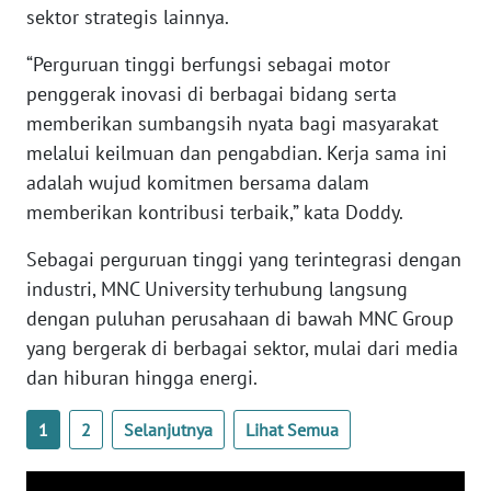
sektor strategis lainnya.
WN
SERAMBI
“Perguruan tinggi berfungsi sebagai motor
penggerak inovasi di berbagai bidang serta
WN
memberikan sumbangsih nyata bagi masyarakat
JAMBI
melalui keilmuan dan pengabdian. Kerja sama ini
adalah wujud komitmen bersama dalam
WN
memberikan kontribusi terbaik,” kata Doddy.
SULTRA
Sebagai perguruan tinggi yang terintegrasi dengan
WN
industri, MNC University terhubung langsung
NTB
dengan puluhan perusahaan di bawah MNC Group
yang bergerak di berbagai sektor, mulai dari media
WN
dan hiburan hingga energi.
SULTENG
1
2
Selanjutnya
Lihat Semua
WN
SULBAR