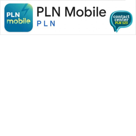
WAHANA MEDIA GROUP
|
|
|
WAHANA NEWS co
WAHANA TANI
WAHANA ADVOKAT
|
|
WAHANA INFRASTRUKTUR
WAHANA KONSUMEN
|
|
|
WAHANA LISTRIK
WAHANA TRAVEL
WAHANA TV
|
|
|
WAHANANEWS id
WAHANANEWS CO ID
WAHANANEWS NET