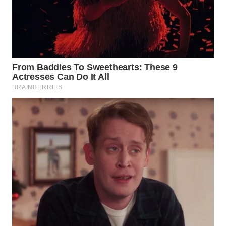
WN
SUMEDANG
WN
CIANJUR
WN
KEPULAUAN
SERIBU
WN
TANGERANG
WN
BINJAI
WN
CIREBON