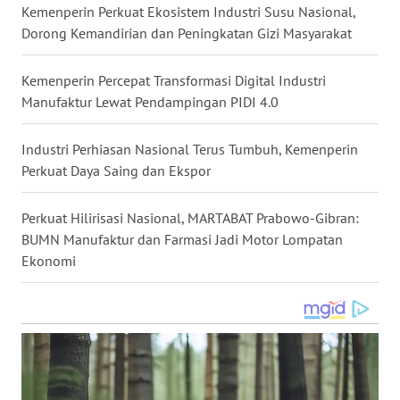
Kemenperin Perkuat Ekosistem Industri Susu Nasional,
WN
Dorong Kemandirian dan Peningkatan Gizi Masyarakat
KALTARA
Kemenperin Percepat Transformasi Digital Industri
WN
Manufaktur Lewat Pendampingan PIDI 4.0
KALSEL
Industri Perhiasan Nasional Terus Tumbuh, Kemenperin
WN
Perkuat Daya Saing dan Ekspor
KALTIM
Perkuat Hilirisasi Nasional, MARTABAT Prabowo-Gibran:
WN
SULSEL
BUMN Manufaktur dan Farmasi Jadi Motor Lompatan
Ekonomi
WN
GORONTALO
WN
SULUT