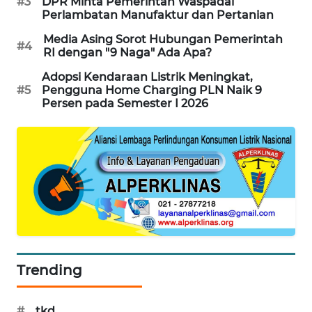
#3
DPR Minta Pemerintah Waspadai
KARING
Perlambatan Manufaktur dan Pertanian
NEWS
Media Asing Sorot Hubungan Pemerintah
#4
RI dengan "9 Naga" Ada Apa?
JURNAL
MARITIM
Adopsi Kendaraan Listrik Meningkat,
#5
Pengguna Home Charging PLN Naik 9
Persen pada Semester I 2026
HUMBANG
NEWS
GARONGGANG
NEWS
FISUELRI
ID
ENERGI
Trending
NEWS
#
tkd