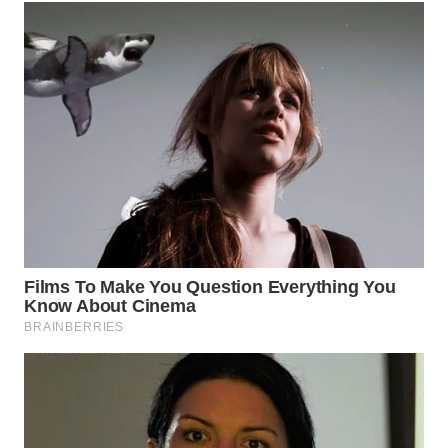
WN
PRIANGAN
TIMUR
WN
SEMARANG
WN
SOLO
WN
BOROBUDUR
WN
MADURA
WN
SURABAYA