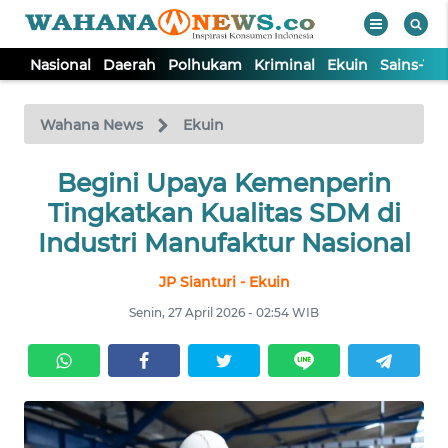
Nasional
Daerah
Polhukam
Kriminal
Ekuin
Sains-Te
WAHANA
Tutup
TV
Wahana News
Ekuin
NASIONAL
Begini Upaya Kemenperin
Tingkatkan Kualitas SDM di
DAERAH
Industri Manufaktur Nasional
JP Sianturi - Ekuin
POLHUKAM
Senin, 27 April 2026 - 02:54 WIB
KRIMINAL
EKUIN