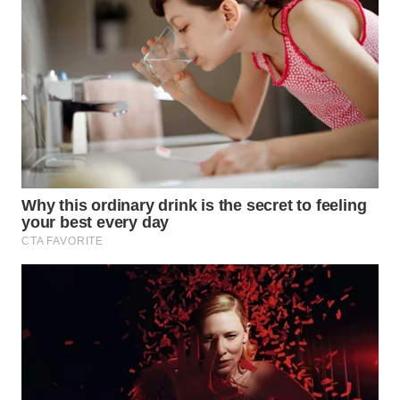
WN
BOGOR
WN
DEPOK
WN
TAPANULI
UTARA
WN
SAMOSIR
WN
PADANG
LAWAS