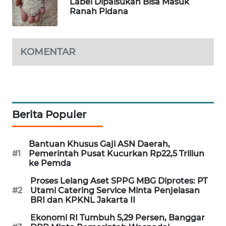
Label Dipalsukan Bisa Masuk
Ranah Pidana
SIBARAGAS
NEWS
KOMENTAR
METRO
SIANTAR
NEWS
METRO
MEDAN
Berita Populer
NEWS
Bantuan Khusus Gaji ASN Daerah,
METRO
#1
Pemerintah Pusat Kucurkan Rp22,5 Triliun
JAKARTA
ke Pemda
NEWS
Proses Lelang Aset SPPG MBG Diprotes: PT
#2
Utami Catering Service Minta Penjelasan
KRT
BRI dan KPKNL Jakarta II
NEWS
Ekonomi RI Tumbuh 5,29 Persen, Banggar