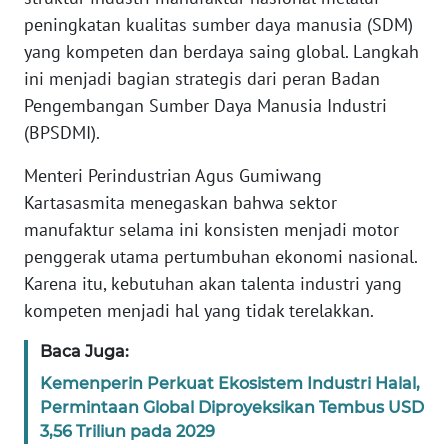
Informasi
peningkatan kualitas sumber daya manusia (SDM)
yang kompeten dan berdaya saing global. Langkah
INDEKS
BERITA
ini menjadi bagian strategis dari peran Badan
Pengembangan Sumber Daya Manusia Industri
KONTAK
(BPSDMI).
KAMI
Menteri Perindustrian Agus Gumiwang
INFO
Kartasasmita menegaskan bahwa sektor
IKLAN
manufaktur selama ini konsisten menjadi motor
penggerak utama pertumbuhan ekonomi nasional.
TENTANG
Karena itu, kebutuhan akan talenta industri yang
KAMI
kompeten menjadi hal yang tidak terelakkan.
PEDOMAN
Baca Juga:
MEDIA
Kemenperin Perkuat Ekosistem Industri Halal,
SIBER
Permintaan Global Diproyeksikan Tembus USD
3,56 Triliun pada 2029
REDAKSI