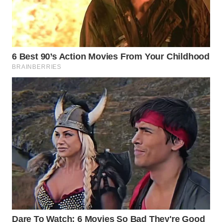
WN
TAPANULI
SELATAN
WN
TANJUNG
LESUNG
WN
KARO
WN
SIMALUNGUN
WN
LABUHANBATU
WN