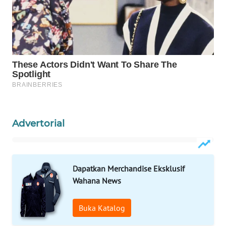
WAHANA
DESA
WISATA
LAPAK
WAHANA
Wahana
Network
Advertorial
KONSUMEN
LISTRIK
Dapatkan Merchandise Eksklusif
MASYARAKAT
KELISTRIKAN
Wahana News
WALINKI
Buka Katalog
ID