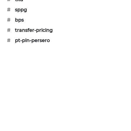
CILEUNGSI
NEWS
#
sppg
#
bps
BERKAT
NEWS
#
transfer-pricing
#
pt-pln-persero
BERAMPU
NEWS
ANUGERAH
NEWS
AKHLAK
ID
PERAPKI
NEWS