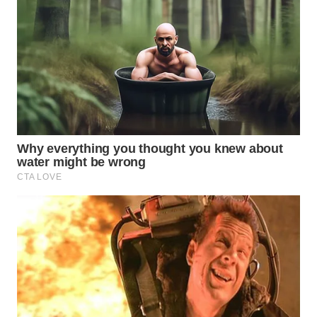
WN
MALUKU
WN
MALUT
WN
DAIRI
WN
DANAU
TOBA
WN
NIAS
WN
LANGKAT