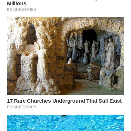
WAHANA
LISTRIK
WAHANA
TRAVEL
WAHANA
TV
WAHANANEWS
ID
WAHANANEWS
CO ID
WAHANANEWS
NET