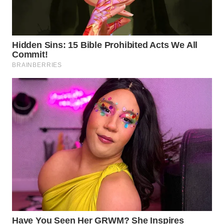
Wahana
Media
Group
WAHANA
NEWS
WAHANA
TANI
WAHANA
ADVOKAT
WAHANA
INFRASTRUKTUR
WAHANA
KONSUMEN