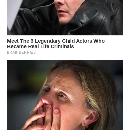
WN
NATUNA
WN
BINTAN
WN
MANDALIKA
WN
LIKUPANG
WN
LABUANBAJO
WN
BORNEO