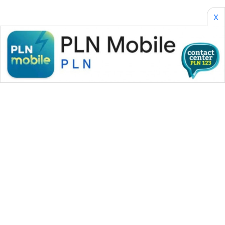
X
WAHANA MEDIA GROUP
|
|
|
WAHANA NEWS co
WAHANA TANI
WAHANA ADVOKAT