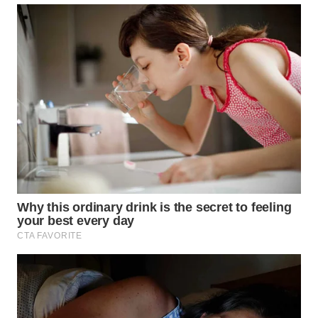
WN
TAPANULI
SELATAN
WN
TANJUNG
LESUNG
WN
KARO
WN
SIMALUNGUN
WN
LABUHANBATU
WN