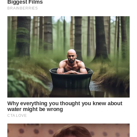
WN
INDRAMAYU
WN
KUNINGAN
WN
MAJALENGKA
WN
SUBANG
WN
SUKABUMI
WN
PURWAKARTA