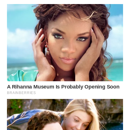
WAHANA
LISTRIK
WAHANA
TRAVEL
WAHANA
TV
WAHANANEWS
ID
WAHANANEWS
CO ID
WAHANANEWS
NET