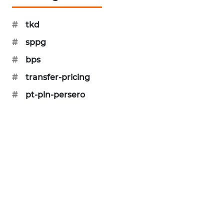
KARING
NEWS
#
tkd
#
sppg
JURNAL
MARITIM
#
bps
#
transfer-pricing
HUMBANG
NEWS
#
pt-pln-persero
GARONGGANG
NEWS
FISUELRI
ID
ENERGI
NEWS