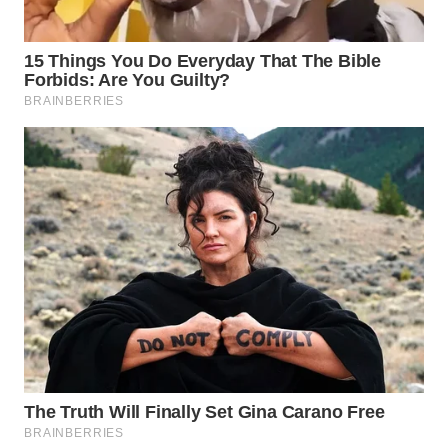
WN
MALUKU
WN
MALUT
WN
DAIRI
WN
DANAU
TOBA
WN
NIAS
WN
LANGKAT