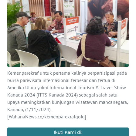
SAINS-TEKNO
KESEHATAN
INTERNASIONAL
SERBA-SERBI
PENDIDIKAN
Kemenparekraf untuk pertama kalinya berpartisipasi pada
bursa pariwisata internasional terbesar dan tertua di
Amerika Utara yakni International Tourism & Travel Show
OLAHRAGA
Kanada 2024 (ITTS Kanada 2024) sebagai salah satu
upaya meningkatkan kunjungan wisatawan mancanegara,
OPINI
Kanada, (1/11/2024).
[WahanaNews.co/kemenparekrafgoid]
EDITORIAL
Ikuti Kami di: