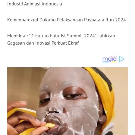
Industri Animasi Indonesia
WN
KALTARA
Kemenparekraf Dukung Pelaksanaan Pusbatara Run 2024
WN
KALSEL
MenEkraf: "D-Futuro Futurist Summit 2024" Lahirkan
Gagasan dan Inovasi Perkuat Ekraf
WN
KALTIM
WN
SULSEL
WN
GORONTALO
WN
SULUT