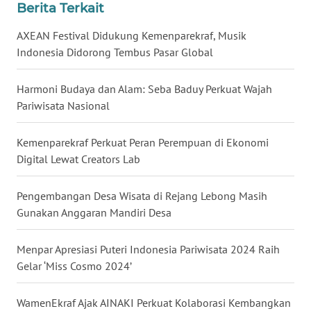
Berita Terkait
WN
NUSANTARA
AXEAN Festival Didukung Kemenparekraf, Musik
Indonesia Didorong Tembus Pasar Global
WN
JOGJA
Harmoni Budaya dan Alam: Seba Baduy Perkuat Wajah
Pariwisata Nasional
WN
JATIM
Kemenparekraf Perkuat Peran Perempuan di Ekonomi
Digital Lewat Creators Lab
WN
BALI
Pengembangan Desa Wisata di Rejang Lebong Masih
Gunakan Anggaran Mandiri Desa
WN
KALBAR
Menpar Apresiasi Puteri Indonesia Pariwisata 2024 Raih
Gelar ‘Miss Cosmo 2024’
WN
KALTENG
WamenEkraf Ajak AINAKI Perkuat Kolaborasi Kembangkan