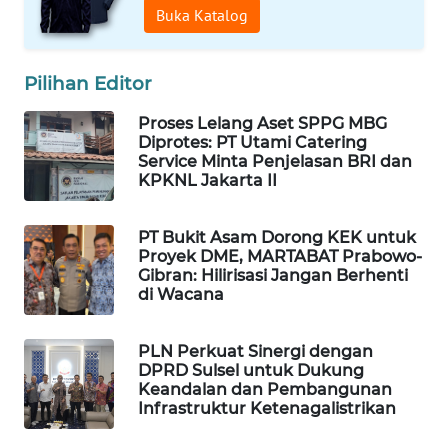
Buka Katalog
WAHANA
DESA
WISATA
Pilihan Editor
LAPAK
Proses Lelang Aset SPPG MBG
WAHANA
Diprotes: PT Utami Catering
Service Minta Penjelasan BRI dan
KPKNL Jakarta II
Wahana
Network
PT Bukit Asam Dorong KEK untuk
Proyek DME, MARTABAT Prabowo-
KONSUMEN
Gibran: Hilirisasi Jangan Berhenti
LISTRIK
di Wacana
MASYARAKAT
PLN Perkuat Sinergi dengan
KELISTRIKAN
DPRD Sulsel untuk Dukung
Keandalan dan Pembangunan
WALINKI
Infrastruktur Ketenagalistrikan
ID