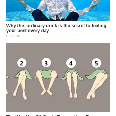
WN
BOGOR
WN
DEPOK
WN
TAPANULI
UTARA
WN
SAMOSIR
WN
PADANG
LAWAS