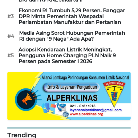
SIBARAGAS
Ekonomi RI Tumbuh 5,29 Persen, Banggar
NEWS
#3
DPR Minta Pemerintah Waspadai
Perlambatan Manufaktur dan Pertanian
METRO
Media Asing Sorot Hubungan Pemerintah
#4
SIANTAR
RI dengan "9 Naga" Ada Apa?
NEWS
Adopsi Kendaraan Listrik Meningkat,
#5
Pengguna Home Charging PLN Naik 9
METRO
Persen pada Semester I 2026
MEDAN
NEWS
METRO
JAKARTA
NEWS
KRT
NEWS
Trending