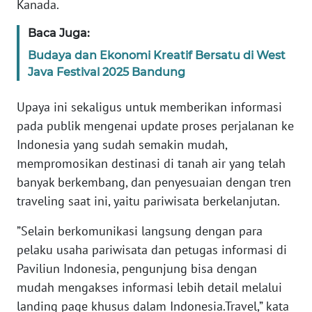
Kanada.
KARIR
Baca Juga:
Budaya dan Ekonomi Kreatif Bersatu di West
DISCLAIMER
Java Festival 2025 Bandung
Wahana
Upaya ini sekaligus untuk memberikan informasi
News
pada publik mengenai update proses perjalanan ke
Regional
Indonesia yang sudah semakin mudah,
mempromosikan destinasi di tanah air yang telah
WN
banyak berkembang, dan penyesuaian dengan tren
SUMUT
traveling saat ini, yaitu pariwisata berkelanjutan.
WN
”Selain berkomunikasi langsung dengan para
JAKARTA
pelaku usaha pariwisata dan petugas informasi di
Paviliun Indonesia, pengunjung bisa dengan
WN
mudah mengakses informasi lebih detail melalui
JABAR
landing page khusus dalam Indonesia.Travel,” kata