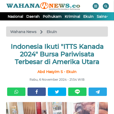
Nasional
Daerah
Polhukam
Kriminal
Ekuin
Sains-Te
WAHANA
Tutup
TV
Wahana News
Ekuin
NASIONAL
Indonesia Ikuti "ITTS Kanada
2024" Bursa Pariwisata
DAERAH
Terbesar di Amerika Utara
Abd Hasyim S - Ekuin
POLHUKAM
Rabu, 6 November 2024 - 21:54 WIB
KRIMINAL
EKUIN