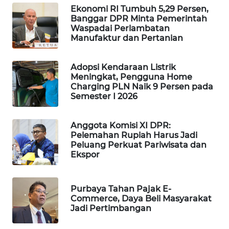
Ekonomi RI Tumbuh 5,29 Persen,
MAWAKA
Banggar DPR Minta Pemerintah
ID
Waspadai Perlambatan
Manufaktur dan Pertanian
MARTABAT
NET
Adopsi Kendaraan Listrik
Meningkat, Pengguna Home
Charging PLN Naik 9 Persen pada
PLN
Semester I 2026
WATCH
Anggota Komisi XI DPR:
MKLI
Pelemahan Rupiah Harus Jadi
Peluang Perkuat Pariwisata dan
Ekspor
LPKKI
LKKI
Purbaya Tahan Pajak E-
Commerce, Daya Beli Masyarakat
Jadi Pertimbangan
KOPEKLIN