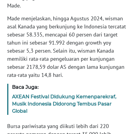
WN
Made.
BANTEN
Made menjelaskan, hingga Agustus 2024, wisman
asal Kanada yang berkunjung ke Indonesia tercatat
WN
NTT
sebesar 58.335, mencapai 60 persen dari target
tahun ini sebesar 91.992 dengan growth yoy
WN
sebesar 5,3 persen. Selain itu, wisman Kanada
KEPRI
memiliki rata-rata pengeluaran per kunjungan
sebesar 2178,59 dolar AS dengan lama kunjungan
WN
rata-rata yaitu 14,8 hari.
PAPUA
Baca Juga:
WN
AXEAN Festival Didukung Kemenparekraf,
PAPUA
Musik Indonesia Didorong Tembus Pasar
BARAT
Global
WN
Bursa pariwisata yang diikuti lebih dari 220
RIAU