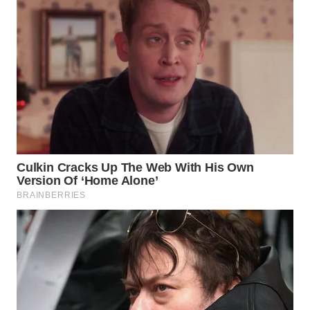
WN
PRIANGAN
TIMUR
WN
SEMARANG
WN
SOLO
WN
BOROBUDUR
WN
MADURA
WN
SURABAYA