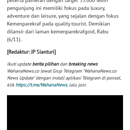
peserta pameran dengan target 35.000 lebih
pengunjung ini memiliki fokus pada luxury,
WN
adventure dan leisure, yang sejalan dengan fokus
SERAMBI
Kemenparekraf pada quality tourist. Demikian
dilansir dari laman kemenparekrafgoid, Rabu
WN
JAMBI
(6/11).
[Redaktur: JP Sianturi]
WN
SULTRA
Ikuti update
berita pilihan
dan
breaking news
WahanaNews.co lewat Grup Telegram "WahanaNews.co
WN
News Update" dengan install aplikasi Telegram di ponsel,
NTB
klik
https://t.me/WahanaNews
, lalu join.
WN
SULTENG
WN
SULBAR