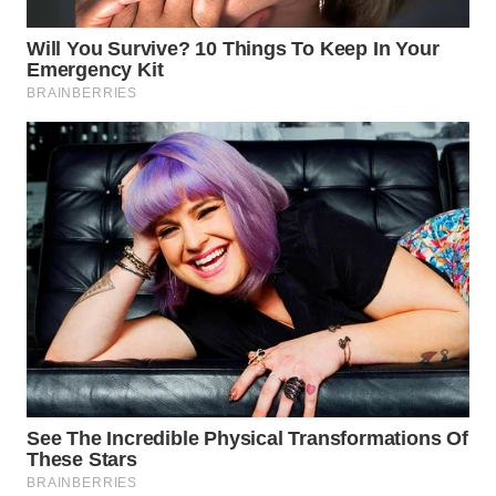
Wahana
Media
Group
WAHANA
NEWS
WAHANA
TANI
WAHANA
ADVOKAT
WAHANA
INFRASTRUKTUR
WAHANA
KONSUMEN