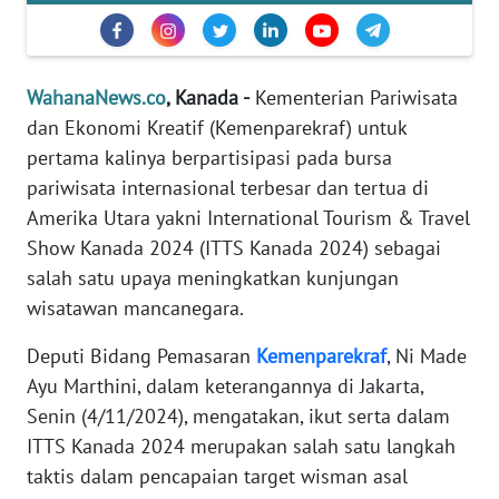
Informasi
INDEKS
BERITA
WahanaNews.co
, Kanada -
Kementerian Pariwisata
dan Ekonomi Kreatif (Kemenparekraf) untuk
KONTAK
pertama kalinya berpartisipasi pada bursa
KAMI
pariwisata internasional terbesar dan tertua di
Amerika Utara yakni International Tourism & Travel
INFO
IKLAN
Show Kanada 2024 (ITTS Kanada 2024) sebagai
salah satu upaya meningkatkan kunjungan
TENTANG
wisatawan mancanegara.
KAMI
Deputi Bidang Pemasaran
Kemenparekraf
, Ni Made
Ayu Marthini, dalam keterangannya di Jakarta,
PEDOMAN
MEDIA
Senin (4/11/2024), mengatakan, ikut serta dalam
SIBER
ITTS Kanada 2024 merupakan salah satu langkah
taktis dalam pencapaian target wisman asal
REDAKSI