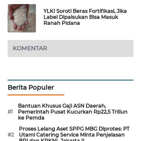
PORTAL
YLKI Soroti Beras Fortifikasi, Jika
KONSUMEN
Label Dipalsukan Bisa Masuk
Ranah Pidana
FORWAMKI
ALPERKLINAS
KOMENTAR
FORJASIDA
TAMBANG
NEWS
Berita Populer
SITUNGIR
Bantuan Khusus Gaji ASN Daerah,
NEWS
#1
Pemerintah Pusat Kucurkan Rp22,5 Triliun
ke Pemda
SIDIKALANG
Proses Lelang Aset SPPG MBG Diprotes: PT
NEWS
#2
Utami Catering Service Minta Penjelasan
BRI dan KPKNL Jakarta II