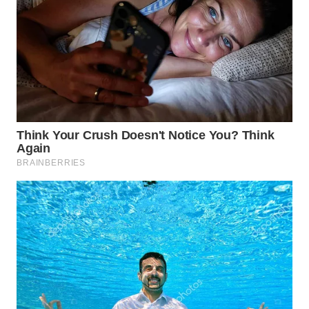
TAPANULI
TENGAH
WN DELI
SERDANG
WN
TEBING
TINGGI
WN
PAKPAK
WN
KARAWANG
WN
BEKASI