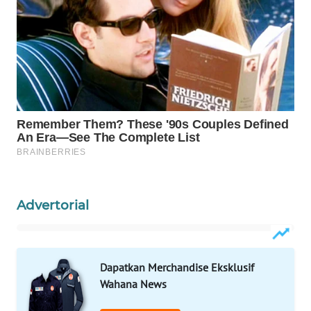
WAHANA
SPORT
WAHANA
UMKM
WAHANA
SELEB
WAHANA
PERSONA
Advertorial
WAHANA
OTOMOTIF
Dapatkan Merchandise Eksklusif
WAHANA
Wahana News
HEALTH