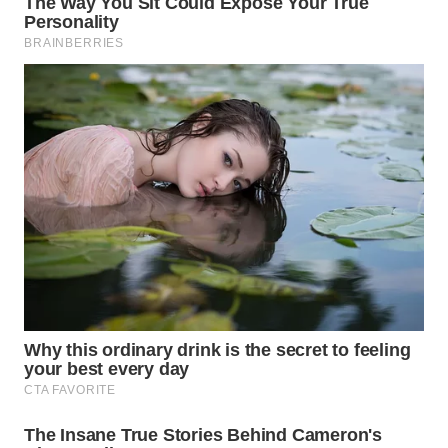
WN
SUMEDANG
WN
CIANJUR
WN
KEPULAUAN
SERIBU
WN
TANGERANG
WN
BINJAI
WN
CIREBON