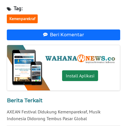
Tag:
WN
BABEL
Kemenparekraf
WN
Beri Komentar
SUMBAR
WN
SUMSEL
WN
Install Aplikasi
BENGKULU
WN
LAMPUNG
Berita Terkait
AXEAN Festival Didukung Kemenparekraf, Musik
WN
Indonesia Didorong Tembus Pasar Global
JATENG