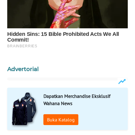
Wahana
Media
Group
WAHANA
NEWS
WAHANA
TANI
Advertorial
WAHANA
ADVOKAT
Dapatkan Merchandise Eksklusif
WAHANA
Wahana News
INFRASTRUKTUR
Buka Katalog
WAHANA
KONSUMEN