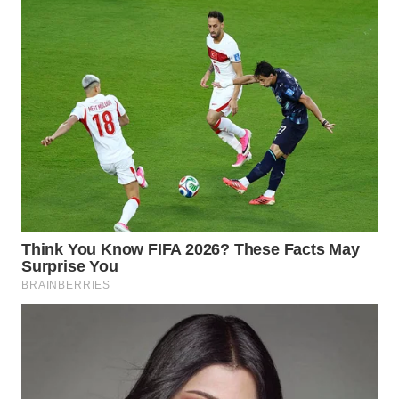
WN
INDRAMAYU
WN
KUNINGAN
WN
MAJALENGKA
WN
SUBANG
WN
SUKABUMI
WN
PURWAKARTA