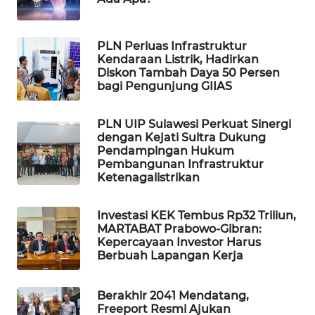
WAHANA
SPORT
PLN Perluas Infrastruktur
Kendaraan Listrik, Hadirkan
WAHANA
Diskon Tambah Daya 50 Persen
UMKM
bagi Pengunjung GIIAS
WAHANA
PLN UIP Sulawesi Perkuat Sinergi
SELEB
dengan Kejati Sultra Dukung
Pendampingan Hukum
Pembangunan Infrastruktur
WAHANA
Ketenagalistrikan
PERSONA
Investasi KEK Tembus Rp32 Triliun,
WAHANA
MARTABAT Prabowo-Gibran:
OTOMOTIF
Kepercayaan Investor Harus
Berbuah Lapangan Kerja
WAHANA
HEALTH
Berakhir 2041 Mendatang,
Freeport Resmi Ajukan