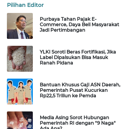
Pilihan Editor
WAHANA
LISTRIK
Purbaya Tahan Pajak E-
Commerce, Daya Beli Masyarakat
WAHANA
Jadi Pertimbangan
TRAVEL
WAHANA
YLKI Soroti Beras Fortifikasi, Jika
TV
Label Dipalsukan Bisa Masuk
Ranah Pidana
WAHANANEWS
ID
Bantuan Khusus Gaji ASN Daerah,
Pemerintah Pusat Kucurkan
WAHANANEWS
Rp22,5 Triliun ke Pemda
CO ID
WAHANANEWS
Media Asing Sorot Hubungan
NET
Pemerintah RI dengan "9 Naga"
Ada Apa?