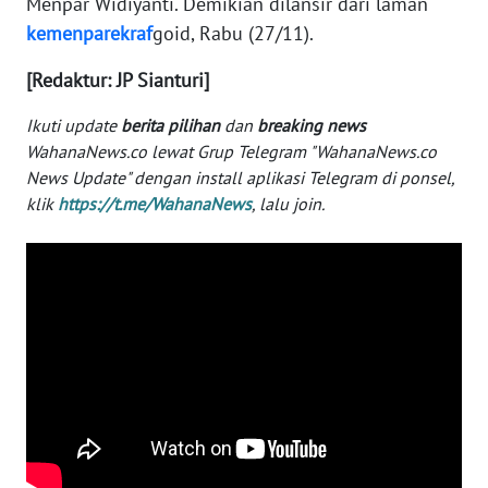
Menpar Widiyanti. Demikian dilansir dari laman
kemenparekraf
goid, Rabu (27/11).
WN
SERAMBI
[Redaktur: JP Sianturi]
WN
Ikuti update
berita pilihan
dan
breaking news
JAMBI
WahanaNews.co lewat Grup Telegram "WahanaNews.co
News Update" dengan install aplikasi Telegram di ponsel,
WN
klik
https://t.me/WahanaNews
, lalu join.
SULTRA
WN
NTB
WN
SULTENG
WN
SULBAR