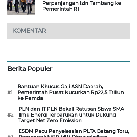
Perpanjangan Izin Tambang ke
WAHANA
Pemerintah RI
DESA
WISATA
KOMENTAR
LAPAK
WAHANA
Wahana
Network
Berita Populer
KONSUMEN
LISTRIK
Bantuan Khusus Gaji ASN Daerah,
#1
Pemerintah Pusat Kucurkan Rp22,5 Triliun
ke Pemda
MASYARAKAT
KELISTRIKAN
PLN dan IT PLN Bekali Ratusan Siswa SMA
#2
Ilmu Energi Terbarukan untuk Dukung
Target Net Zero Emission
WALINKI
ESDM Pacu Penyelesaian PLTA Batang Toru,
ID