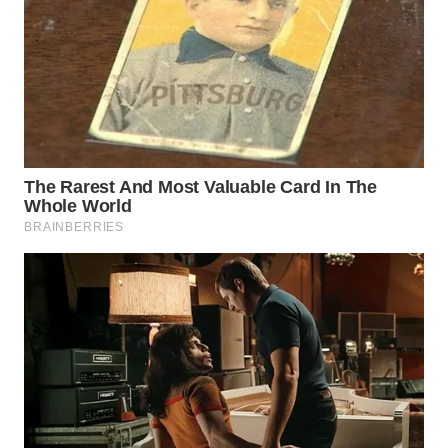
WN
TAPANULI
SELATAN
WN
TANJUNG
LESUNG
WN
KARO
WN
SIMALUNGUN
WN
LABUHANBATU
WN