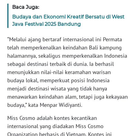
Baca Juga:
KARIR
Budaya dan Ekonomi Kreatif Bersatu di West
Java Festival 2025 Bandung
DISCLAIMER
“Melalui ajang bertaraf internasional ini Permata
Wahana
telah memperkenalkan keindahan Bali kampung
News
halamannya, sekaligus memperkenalkan Indonesia
Regional
sebagai destinasi terbaik di dunia. Ia berhasil
menunjukkan nilai-nilai keramahan warisan
WN
budaya lokal, memperkuat posisi Indonesia
SUMUT
menjadi destinasi wisata yang tidak hanya
WN
menawarkan keindahan alam, tetapi juga kekayaan
JAKARTA
budaya,” kata Menpar Widiyanti.
Miss Cosmo adalah kontes kecantikan
WN
JABAR
internasional yang diadakan Miss Cosmo
Organization berbasis di Vietnam. Kontes ini