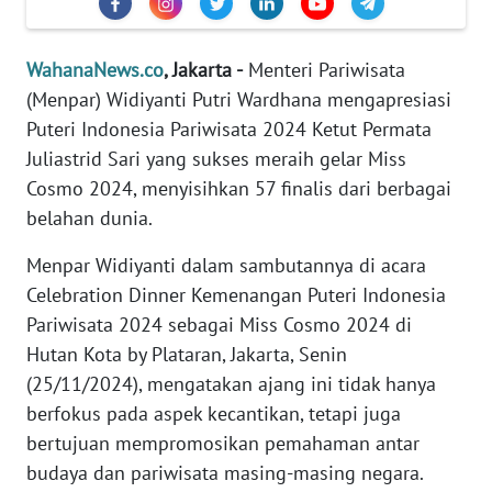
Informasi
INDEKS
WahanaNews.co
, Jakarta -
Menteri Pariwisata
BERITA
(Menpar) Widiyanti Putri Wardhana mengapresiasi
Puteri Indonesia Pariwisata 2024 Ketut Permata
KONTAK
Juliastrid Sari yang sukses meraih gelar Miss
KAMI
Cosmo 2024, menyisihkan 57 finalis dari berbagai
belahan dunia.
INFO
IKLAN
Menpar Widiyanti dalam sambutannya di acara
Celebration Dinner Kemenangan Puteri Indonesia
TENTANG
Pariwisata 2024 sebagai Miss Cosmo 2024 di
KAMI
Hutan Kota by Plataran, Jakarta, Senin
PEDOMAN
(25/11/2024), mengatakan ajang ini tidak hanya
MEDIA
berfokus pada aspek kecantikan, tetapi juga
SIBER
bertujuan mempromosikan pemahaman antar
budaya dan pariwisata masing-masing negara.
REDAKSI