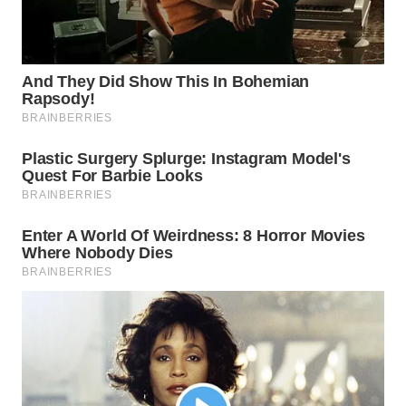
TAPANULI
TENGAH
WN DELI
SERDANG
WN
TEBING
TINGGI
WN
PAKPAK
WN
KARAWANG
WN
BEKASI