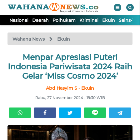
Nasional
Daerah
Polhukam
Kriminal
Ekuin
Sains-Te
WAHANA
Tutup
TV
Wahana News
Ekuin
NASIONAL
Menpar Apresiasi Puteri
Indonesia Pariwisata 2024 Raih
DAERAH
Gelar ‘Miss Cosmo 2024’
Abd Hasyim S - Ekuin
POLHUKAM
Rabu, 27 November 2024 - 19:30 WIB
KRIMINAL
EKUIN