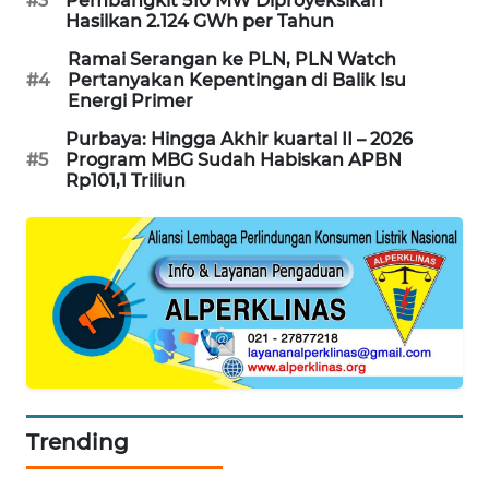
#3
Pembangkit 510 MW Diproyeksikan
Hasilkan 2.124 GWh per Tahun
MAWAKA
Ramai Serangan ke PLN, PLN Watch
ID
#4
Pertanyakan Kepentingan di Balik Isu
Energi Primer
MARTABAT
Purbaya: Hingga Akhir kuartal II – 2026
NET
#5
Program MBG Sudah Habiskan APBN
Rp101,1 Triliun
PLN
WATCH
MKLI
LPKKI
LKKI
Trending
KOPEKLIN