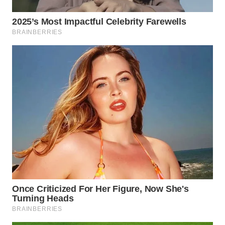
WN
SUMEDANG
WN
CIANJUR
WN
KEPULAUAN
SERIBU
WN
TANGERANG
WN
BINJAI
WN
CIREBON