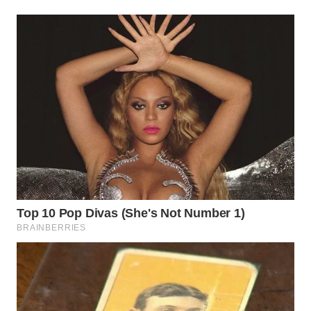
WN
MALUKU
WN
MALUT
WN
DAIRI
WN
DANAU
TOBA
WN
NIAS
WN
LANGKAT