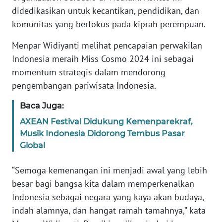
WN
didedikasikan untuk kecantikan, pendidikan, dan
BANTEN
komunitas yang berfokus pada kiprah perempuan.
Menpar Widiyanti melihat pencapaian perwakilan
WN
NTT
Indonesia meraih Miss Cosmo 2024 ini sebagai
momentum strategis dalam mendorong
WN
pengembangan pariwisata Indonesia.
KEPRI
Baca Juga:
WN
AXEAN Festival Didukung Kemenparekraf,
PAPUA
Musik Indonesia Didorong Tembus Pasar
Global
WN
PAPUA
“Semoga kemenangan ini menjadi awal yang lebih
BARAT
besar bagi bangsa kita dalam memperkenalkan
Indonesia sebagai negara yang kaya akan budaya,
WN
indah alamnya, dan hangat ramah tamahnya,” kata
RIAU