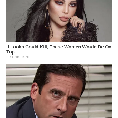
WN
PRIANGAN
TIMUR
WN
SEMARANG
WN
SOLO
WN
BOROBUDUR
WN
MADURA
WN
SURABAYA