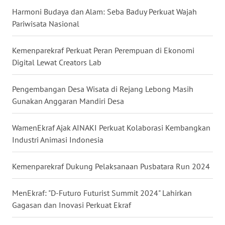
Harmoni Budaya dan Alam: Seba Baduy Perkuat Wajah
WN
Pariwisata Nasional
NUSANTARA
Kemenparekraf Perkuat Peran Perempuan di Ekonomi
WN
JOGJA
Digital Lewat Creators Lab
WN
Pengembangan Desa Wisata di Rejang Lebong Masih
JATIM
Gunakan Anggaran Mandiri Desa
WN
WamenEkraf Ajak AINAKI Perkuat Kolaborasi Kembangkan
BALI
Industri Animasi Indonesia
WN
Kemenparekraf Dukung Pelaksanaan Pusbatara Run 2024
KALBAR
MenEkraf: "D-Futuro Futurist Summit 2024" Lahirkan
WN
Gagasan dan Inovasi Perkuat Ekraf
KALTENG