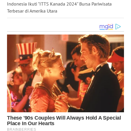
Indonesia Ikuti "ITTS Kanada 2024" Bursa Pariwisata
WN
Terbesar di Amerika Utara
KALTARA
WN
KALSEL
WN
KALTIM
WN
SULSEL
WN
GORONTALO
WN
SULUT