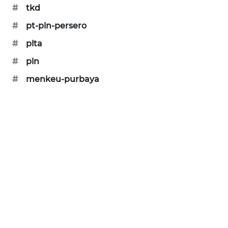
#
tkd
PORTAL
KONSUMEN
#
pt-pln-persero
#
plta
FORWAMKI
#
pln
ALPERKLINAS
#
menkeu-purbaya
FORJASIDA
TAMBANG
NEWS
SITUNGIR
NEWS
SIDIKALANG
NEWS