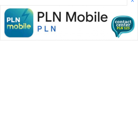
WAHANA MEDIA GROUP
|
|
|
WAHANA NEWS co
WAHANA TANI
WAHANA ADVOKAT
|
|
WAHANA INFRASTRUKTUR
WAHANA KONSUMEN
|
|
|
WAHANA LISTRIK
WAHANA TRAVEL
WAHANA TV