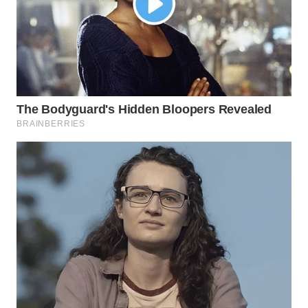
WN
BOGOR
WN
DEPOK
WN
TAPANULI
UTARA
WN
SAMOSIR
WN
PADANG
LAWAS