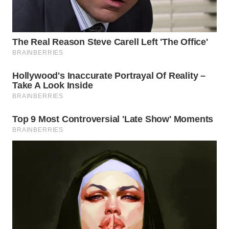
WN
NATUNA
WN
BINTAN
WN
MANDALIKA
WN
LIKUPANG
WN
LABUANBAJO
WN
BORNEO