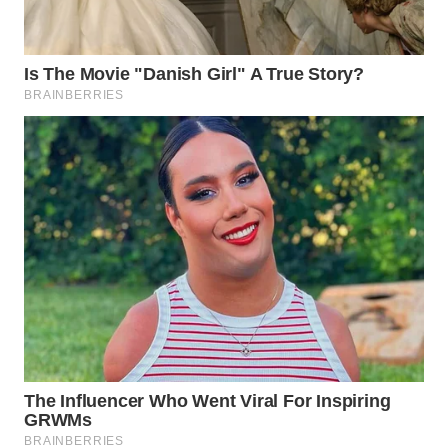
TAPANULI
TENGAH
WN DELI
SERDANG
WN
TEBING
TINGGI
WN
PAKPAK
WN
KARAWANG
WN
BEKASI