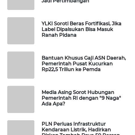
Jadi Pertimbangan
WAHANA
SPORT
YLKI Soroti Beras Fortifikasi, Jika
Label Dipalsukan Bisa Masuk
WAHANA
Ranah Pidana
UMKM
WAHANA
Bantuan Khusus Gaji ASN Daerah,
SELEB
Pemerintah Pusat Kucurkan
Rp22,5 Triliun ke Pemda
WAHANA
PERSONA
Media Asing Sorot Hubungan
WAHANA
Pemerintah RI dengan "9 Naga"
OTOMOTIF
Ada Apa?
WAHANA
PLN Perluas Infrastruktur
HEALTH
Kendaraan Listrik, Hadirkan