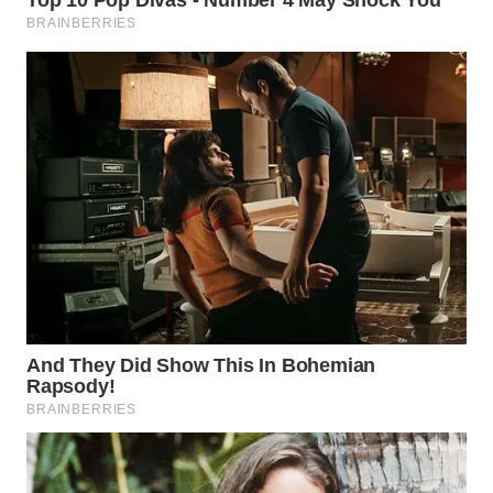
WN
NATUNA
WN
BINTAN
WN
MANDALIKA
WN
LIKUPANG
WN
LABUANBAJO
WN
BORNEO