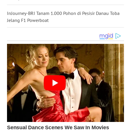
WN
InJourney-BRI Tanam 1.000 Pohon di Pesisir Danau Toba
NUSANTARA
Jelang F1 Powerboat
WN
JOGJA
WN
JATIM
WN
BALI
WN
KALBAR
WN
KALTENG