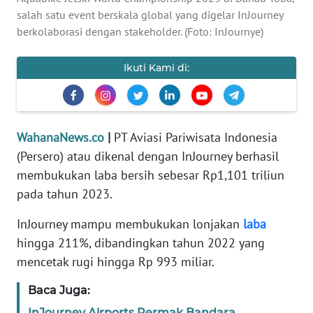
SAINS-TEKNO
salah satu event berskala global yang digelar InJourney
berkolaborasi dengan stakeholder. (Foto: InJournye)
KESEHATAN
Ikuti Kami di:
INTERNASIONAL
SERBA-SERBI
WahanaNews.co
|
PT Aviasi Pariwisata Indonesia
(Persero) atau dikenal dengan InJourney berhasil
PENDIDIKAN
membukukan laba bersih sebesar Rp1,101 triliun
pada tahun 2023.
OLAHRAGA
InJourney mampu membukukan lonjakan
laba
OPINI
hingga 211%, dibandingkan tahun 2022 yang
mencetak rugi hingga Rp 993 miliar.
EDITORIAL
Baca Juga:
InJourney Airports Permak Bandara