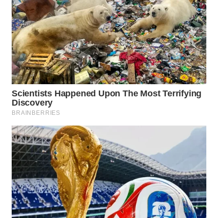
WN
INDRAMAYU
WN
KUNINGAN
WN
MAJALENGKA
WN
SUBANG
WN
SUKABUMI
WN
PURWAKARTA