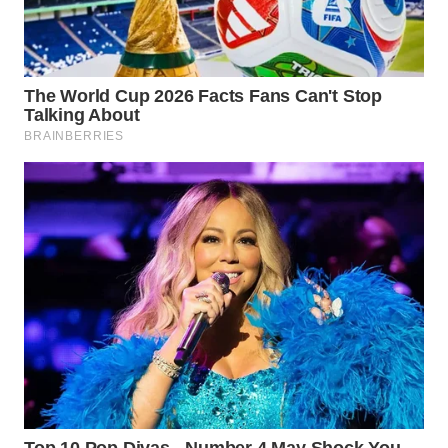
WN
PRIANGAN
TIMUR
WN
SEMARANG
WN
SOLO
WN
BOROBUDUR
WN
MADURA
WN
SURABAYA