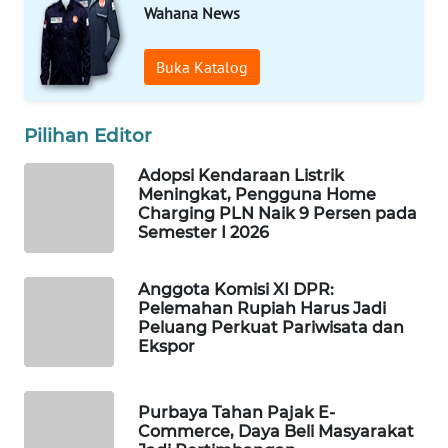
Wahana News
WAHANA
LISTRIK
Buka Katalog
WAHANA
TRAVEL
Pilihan Editor
Adopsi Kendaraan Listrik
WAHANA
Meningkat, Pengguna Home
TV
Charging PLN Naik 9 Persen pada
Semester I 2026
WAHANANEWS
ID
Anggota Komisi XI DPR:
Pelemahan Rupiah Harus Jadi
WAHANANEWS
Peluang Perkuat Pariwisata dan
Ekspor
CO ID
WAHANANEWS
Purbaya Tahan Pajak E-
NET
Commerce, Daya Beli Masyarakat