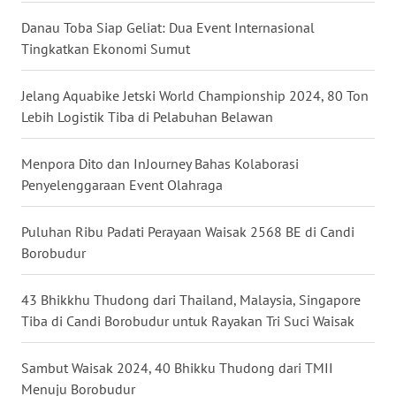
WN
Danau Toba Siap Geliat: Dua Event Internasional
BABEL
Tingkatkan Ekonomi Sumut
WN
Jelang Aquabike Jetski World Championship 2024, 80 Ton
SUMBAR
Lebih Logistik Tiba di Pelabuhan Belawan
WN
Menpora Dito dan InJourney Bahas Kolaborasi
SUMSEL
Penyelenggaraan Event Olahraga
WN
Puluhan Ribu Padati Perayaan Waisak 2568 BE di Candi
BENGKULU
Borobudur
WN
43 Bhikkhu Thudong dari Thailand, Malaysia, Singapore
LAMPUNG
Tiba di Candi Borobudur untuk Rayakan Tri Suci Waisak
WN
Sambut Waisak 2024, 40 Bhikku Thudong dari TMII
JATENG
Menuju Borobudur