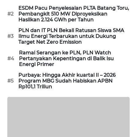
ESDM Pacu Penyelesaian PLTA Batang Toru,
MAWAKA
#2
Pembangkit 510 MW Diproyeksikan
ID
Hasilkan 2.124 GWh per Tahun
PLN dan IT PLN Bekali Ratusan Siswa SMA
MARTABAT
#3
Ilmu Energi Terbarukan untuk Dukung
NET
Target Net Zero Emission
Ramai Serangan ke PLN, PLN Watch
PLN
#4
Pertanyakan Kepentingan di Balik Isu
WATCH
Energi Primer
Purbaya: Hingga Akhir kuartal II – 2026
MKLI
#5
Program MBG Sudah Habiskan APBN
Rp101,1 Triliun
LPKKI
LKKI
KOPEKLIN