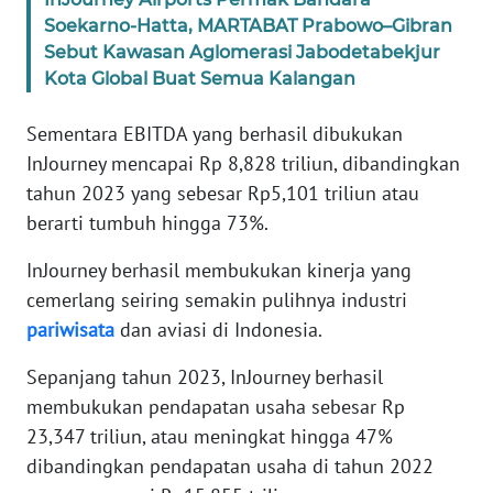
Informasi
Soekarno-Hatta, MARTABAT Prabowo–Gibran
Sebut Kawasan Aglomerasi Jabodetabekjur
INDEKS
Kota Global Buat Semua Kalangan
BERITA
Sementara EBITDA yang berhasil dibukukan
KONTAK
KAMI
InJourney mencapai Rp 8,828 triliun, dibandingkan
tahun 2023 yang sebesar Rp5,101 triliun atau
INFO
berarti tumbuh hingga 73%.
IKLAN
InJourney berhasil membukukan kinerja yang
cemerlang seiring semakin pulihnya industri
TENTANG
KAMI
pariwisata
dan aviasi di Indonesia.
Sepanjang tahun 2023, InJourney berhasil
PEDOMAN
membukukan pendapatan usaha sebesar Rp
MEDIA
SIBER
23,347 triliun, atau meningkat hingga 47%
dibandingkan pendapatan usaha di tahun 2022
REDAKSI