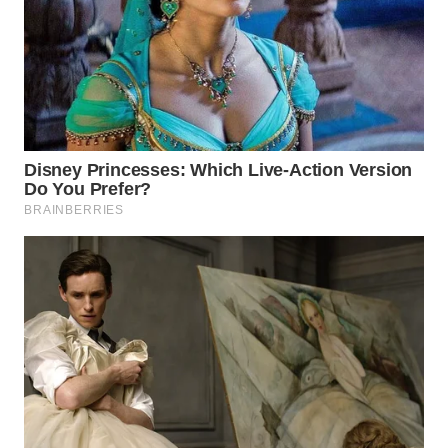
WN
TAPANULI
SELATAN
WN
TANJUNG
LESUNG
WN
KARO
WN
SIMALUNGUN
WN
LABUHANBATU
WN