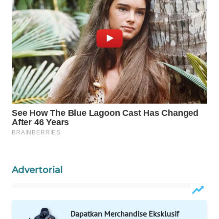
Wahana
Media
Group
WAHANA
NEWS
WAHANA
TANI
WAHANA
ADVOKAT
WAHANA
Advertorial
INFRASTRUKTUR
WAHANA
KONSUMEN
Dapatkan Merchandise Eksklusif