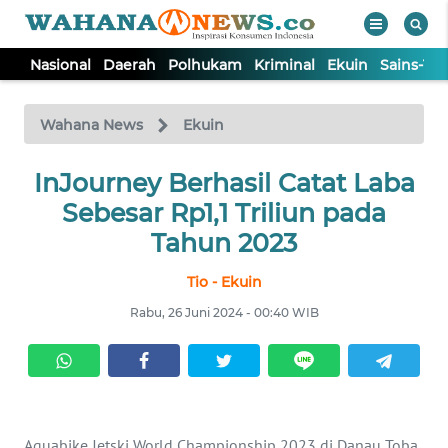
Nasional
Daerah
Polhukam
Kriminal
Ekuin
Sains-Te
WAHANA
Tutup
TV
Wahana News
Ekuin
NASIONAL
InJourney Berhasil Catat Laba
Sebesar Rp1,1 Triliun pada
DAERAH
Tahun 2023
Tio - Ekuin
POLHUKAM
Rabu, 26 Juni 2024 - 00:40 WIB
KRIMINAL
EKUIN
Aquabike Jetski World Championship 2023 di Danau Toba,