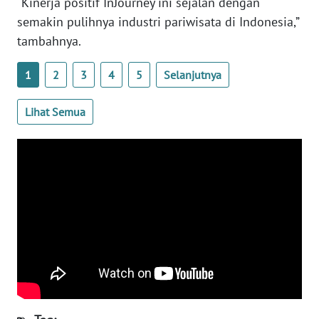
"Kinerja positif InJourney ini sejalan dengan
WN
semakin pulihnya industri pariwisata di Indonesia,”
BANTEN
tambahnya.
WN
1
2
3
4
5
Selanjutnya
NTT
Lihat Semua
WN
KEPRI
WN
PAPUA
WN
PAPUA
BARAT
WN
RIAU