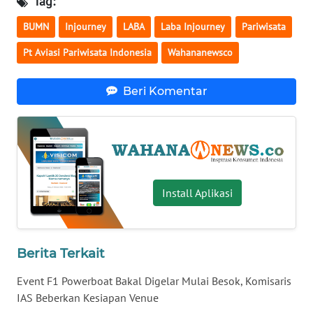
Tag:
WN
BUMN
Injourney
LABA
Laba Injourney
Pariwisata
SERAMBI
Pt Aviasi Pariwisata Indonesia
Wahananewsco
WN
JAMBI
Beri Komentar
WN
SULTRA
WN
Install Aplikasi
NTB
WN
SULTENG
Berita Terkait
Event F1 Powerboat Bakal Digelar Mulai Besok, Komisaris
WN
SULBAR
IAS Beberkan Kesiapan Venue