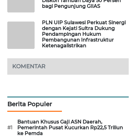
Diskon Tambah Daya 50 Persen
bagi Pengunjung GIIAS
WAHANA
DESA
WISATA
PLN UIP Sulawesi Perkuat Sinergi
dengan Kejati Sultra Dukung
Pendampingan Hukum
LAPAK
Pembangunan Infrastruktur
WAHANA
Ketenagalistrikan
Wahana
Network
KOMENTAR
KONSUMEN
LISTRIK
MASYARAKAT
Berita Populer
KELISTRIKAN
Bantuan Khusus Gaji ASN Daerah,
WALINKI
#1
Pemerintah Pusat Kucurkan Rp22,5 Triliun
ID
ke Pemda