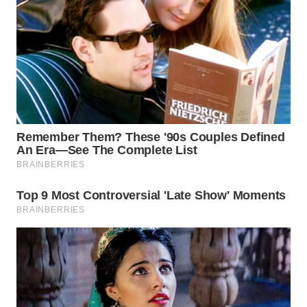
WN
MALUKU
WN
MALUT
WN
DAIRI
WN
DANAU
TOBA
WN
NIAS
WN
LANGKAT