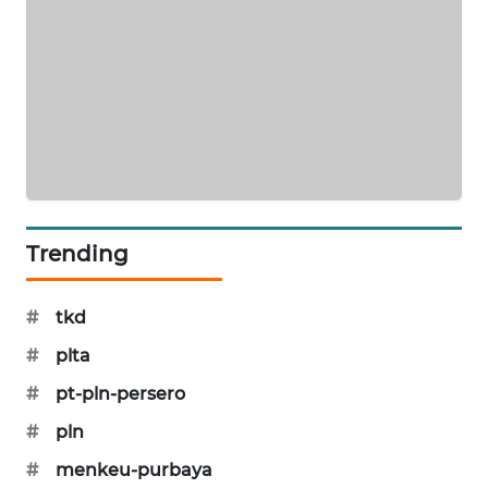
PORTAL
KONSUMEN
FORWAMKI
ALPERKLINAS
FORJASIDA
Trending
TAMBANG
NEWS
#
tkd
#
plta
SITUNGIR
NEWS
#
pt-pln-persero
#
pln
SIDIKALANG
NEWS
#
menkeu-purbaya