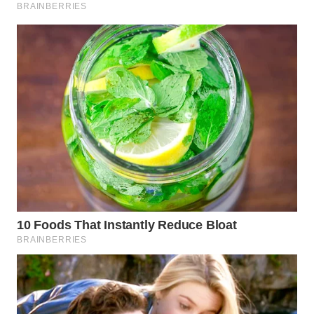
WN
KALTARA
WN
KALSEL
WN
KALTIM
WN
SULSEL
WN
GORONTALO
WN
SULUT