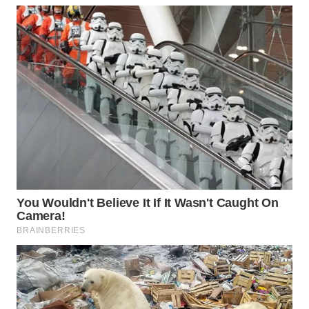
WN
SUMEDANG
WN
CIANJUR
WN
KEPULAUAN
SERIBU
WN
TANGERANG
WN
BINJAI
WN
CIREBON