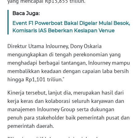
yang mencapai Rp15,855 triliun.
Baca Juga:
KARIR
Event F1 Powerboat Bakal Digelar Mulai Besok,
Komisaris IAS Beberkan Kesiapan Venue
DISCLAIMER
Direktur Utama InJourney, Dony Oskaria
Wahana
News
mengungkapkan di tengah perekonomian yang
Regional
menghadapi berbagai tantangan, InJourney mampu
membalikkan keadaan dengan capaian laba bersih
WN
hingga Rp1,101 triliun."
SUMUT
Kinerja tersebut, lanjut dia, merupakan hasil dari
WN
kerja keras dan kolaborasi seluruh karyawan dan
JAKARTA
manajemen InJourney Group serta dukungan
penuh para stakeholder baik pemerintah pusat dan
WN
pemerintah daerah.
JABAR