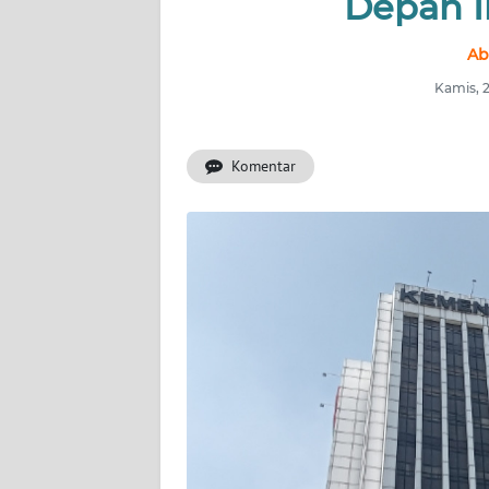
Depan I
INDEKS
BERITA
Ab
Kamis, 
KONTAK
KAMI
Komentar
INFO
IKLAN
TENTANG
KAMI
PEDOMAN
MEDIA
SIBER
REDAKSI