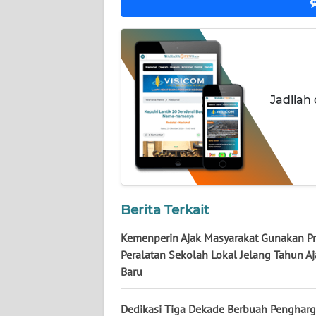
KALTARA
WN
KALSEL
WN
Jadilah
KALTIM
WN
SULSEL
WN
Berita Terkait
GORONTALO
Kemenperin Ajak Masyarakat Gunakan P
WN
Peralatan Sekolah Lokal Jelang Tahun Aj
SULUT
Baru
WN
Dedikasi Tiga Dekade Berbuah Penghar
MALUKU