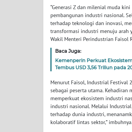
“Generasi Z dan milenial muda kin
pembangunan industri nasional. Se
WN
NTT
terhadap teknologi dan inovasi, m
transformasi industri menuju arah ya
WN
Wakil Menteri Perindustrian Faisol R
KEPRI
Baca Juga:
WN
Kemenperin Perkuat Ekosistem I
PAPUA
Tembus USD 3,56 Triliun pada 2
WN
Menurut Faisol, Industrial Festiv
PAPUA
sebagai peserta utama. Kehadiran 
BARAT
memperkuat ekosistem industri nas
industri nasional. Melalui Industr
WN
terhadap dunia industri, menanam
RIAU
kolaboratif lintas sektor,” imbuhnya
WN