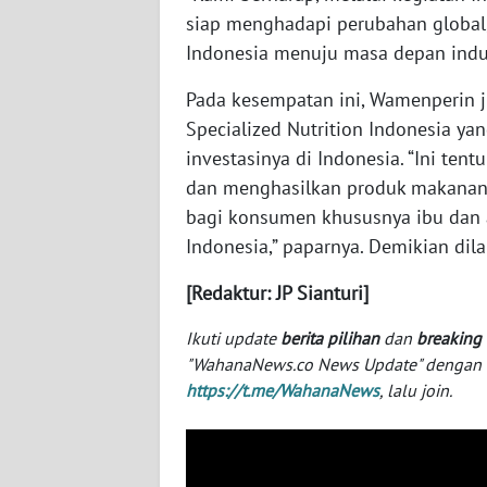
BABEL
siap menghadapi perubahan global
Indonesia menuju masa depan indust
WN
SUMBAR
Pada kesempatan ini, Wamenperin 
Specialized Nutrition Indonesia y
WN
investasinya di Indonesia. “Ini te
SUMSEL
dan menghasilkan produk makanan 
bagi konsumen khususnya ibu dan a
WN
Indonesia,” paparnya. Demikian dil
BENGKULU
[Redaktur: JP Sianturi]
WN
LAMPUNG
Ikuti update
berita pilihan
dan
breaking
"WahanaNews.co News Update" dengan ins
https://t.me/WahanaNews
, lalu join.
WN
JATENG
WN