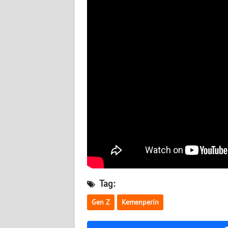
NUSANTARA
WN
JOGJA
WN
JATIM
WN
BALI
WN
KALBAR
WN
Tag:
KALTENG
Gen Z
Kemenperin
WN