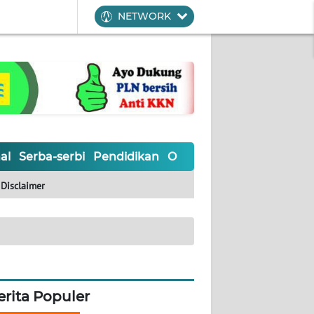
NETWORK
al
Serba-serbi
Pendidikan
Olahraga
Opini
Editoria
Disclaimer
erita Populer