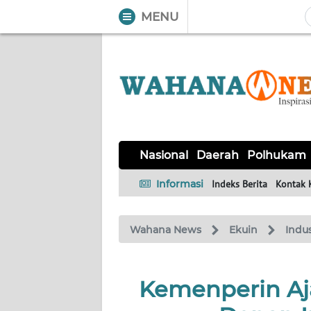
MENU
WAHANA
Tutup
TV
NASIONAL
DAERAH
POLHUKAM
KRIMINAL
EKUIN
SAINS-
KESEHATAN
INTERNASIONAL
Nasional
Daerah
Polhukam
TEKNO
Informasi
Indeks Berita
Kontak 
SERBA-
PENDIDIKAN
OLAHRAGA
OPINI
SERBI
Wahana News
Ekuin
Indus
EDITORIAL
Kemenperin Aj
Informasi