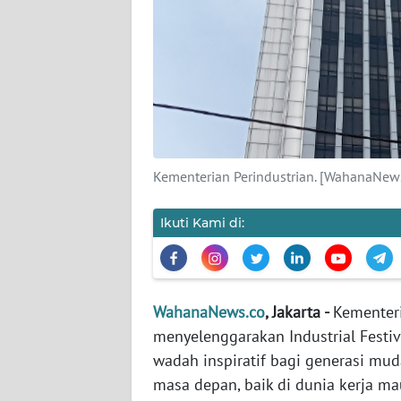
KARIR
DISCLAIMER
Wahana
News
Regional
Kementerian Perindustrian. [WahanaNews
WN
SUMUT
Ikuti Kami di:
WN
JAKARTA
WahanaNews.co
, Jakarta -
Kementeri
WN
JABAR
menyelenggarakan Industrial Festiv
wadah inspiratif bagi generasi m
WN
masa depan, baik di dunia kerja m
BANTEN