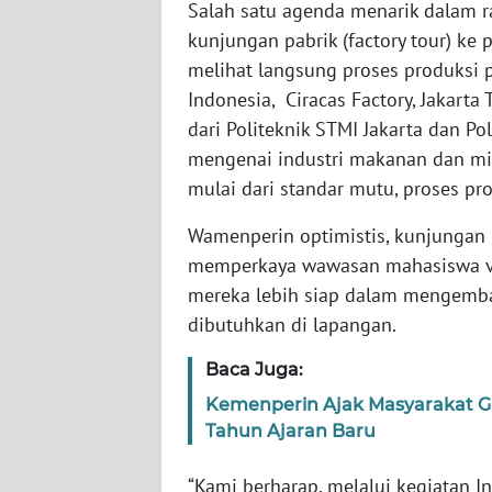
Salah satu agenda menarik dalam ra
SERAMBI
kunjungan pabrik (factory tour) ke p
melihat langsung proses produksi 
WN
JAMBI
Indonesia, Ciracas Factory, Jakarta 
dari Politeknik STMI Jakarta dan P
WN
mengenai industri makanan dan mi
SULTRA
mulai dari standar mutu, proses p
Wamenperin optimistis, kunjungan p
WN
NTB
memperkaya wawasan mahasiswa vok
mereka lebih siap dalam mengemb
WN
dibutuhkan di lapangan.
SULTENG
Baca Juga:
WN
Kemenperin Ajak Masyarakat Gu
SULBAR
Tahun Ajaran Baru
WN
“Kami berharap, melalui kegiatan Ind