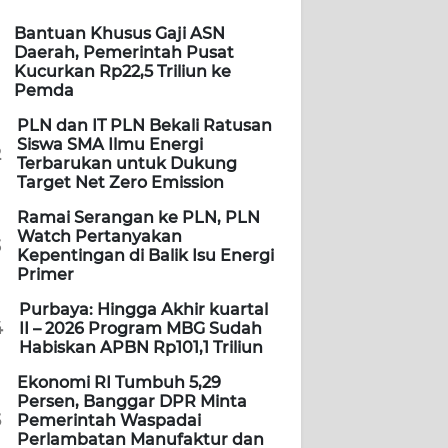
Bantuan Khusus Gaji ASN
Daerah, Pemerintah Pusat
Kucurkan Rp22,5 Triliun ke
Pemda
PLN dan IT PLN Bekali Ratusan
Siswa SMA Ilmu Energi
2
Terbarukan untuk Dukung
Target Net Zero Emission
Ramai Serangan ke PLN, PLN
Watch Pertanyakan
3
Kepentingan di Balik Isu Energi
Primer
Purbaya: Hingga Akhir kuartal
4
II – 2026 Program MBG Sudah
Habiskan APBN Rp101,1 Triliun
Ekonomi RI Tumbuh 5,29
Persen, Banggar DPR Minta
5
Pemerintah Waspadai
Perlambatan Manufaktur dan