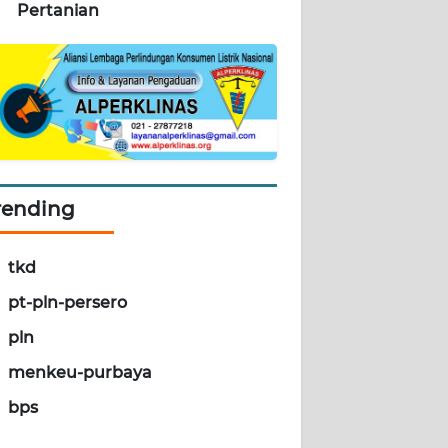
Pertanian
rending
tkd
pt-pln-persero
pln
menkeu-purbaya
bps