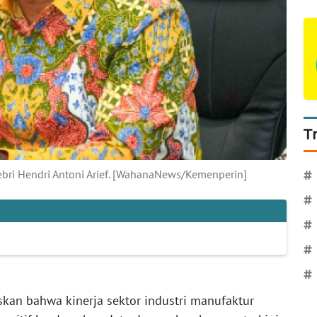
T
Febri Hendri Antoni Arief. [WahanaNews/Kemenperin]
#
#
#
#
#
kan bahwa kinerja sektor industri manufaktur