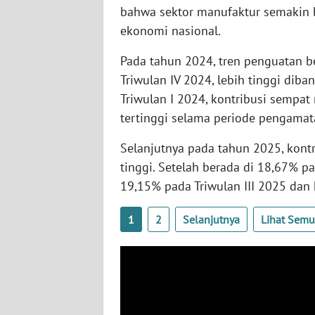
BABEL
bahwa sektor manufaktur semakin b
ekonomi nasional.
WN
Pada tahun 2024, tren penguatan b
SUMBAR
Triwulan IV 2024, lebih tinggi dib
WN
Triwulan I 2024, kontribusi sempat
SUMSEL
tertinggi selama periode pengamat
Selanjutnya pada tahun 2025, kontr
WN
BENGKULU
tinggi. Setelah berada di 18,67% p
19,15% pada Triwulan III 2025 dan 
WN
LAMPUNG
1
2
Selanjutnya
Lihat Sem
WN
JATENG
WN