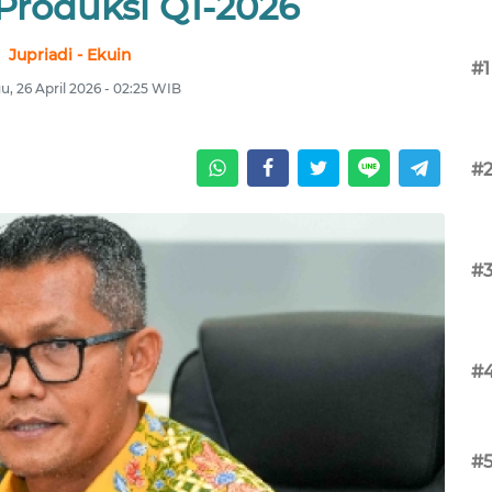
 Produksi Q1-2026
Jupriadi - Ekuin
#1
, 26 April 2026 - 02:25 WIB
#
#
#
#