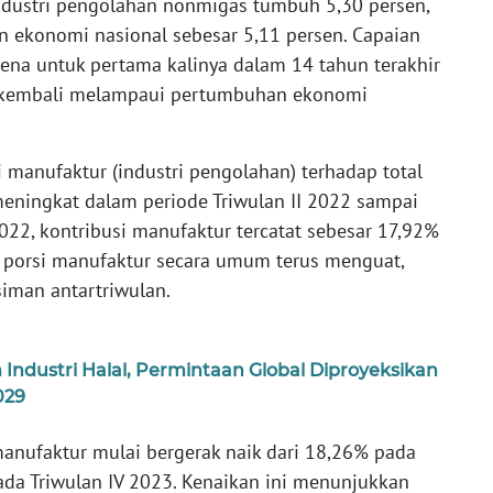
ndustri pengolahan nonmigas tumbuh 5,30 persen,
n ekonomi nasional sebesar 5,11 persen. Capaian
na untuk pertama kalinya dalam 14 tahun terakhir
 kembali melampaui pertumbuhan ekonomi
ri manufaktur (industri pengolahan) terhadap total
eningkat dalam periode Triwulan II 2022 sampai
2022, kontribusi manufaktur tercatat sebesar 17,92%
tu, porsi manufaktur secara umum terus menguat,
iman antartriwulan.
ndustri Halal, Permintaan Global Diproyeksikan
029
anufaktur mulai bergerak naik dari 18,26% pada
ada Triwulan IV 2023. Kenaikan ini menunjukkan