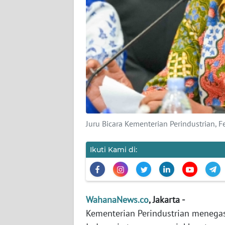
KARIR
DISCLAIMER
Wahana
News
Regional
WN
SUMUT
Juru Bicara Kementerian Perindustrian, 
WN
JAKARTA
Ikuti Kami di:
WN
JABAR
WahanaNews.co
, Jakarta -
Kementerian Perindustrian menegas
WN
BANTEN