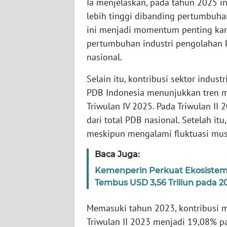
Ia menjelaskan, pada tahun 2025 i
SERAMBI
lebih tinggi dibanding pertumbuha
ini menjadi momentum penting kare
WN
pertumbuhan industri pengolahan
JAMBI
nasional.
WN
Selain itu, kontribusi sektor indust
SULTRA
PDB Indonesia menunjukkan tren m
Triwulan IV 2025. Pada Triwulan II 
WN
dari total PDB nasional. Setelah i
NTB
meskipun mengalami fluktuasi mus
WN
Baca Juga:
SULTENG
Kemenperin Perkuat Ekosistem I
Tembus USD 3,56 Triliun pada 2
WN
SULBAR
Memasuki tahun 2023, kontribusi m
Triwulan II 2023 menjadi 19,08% p
WN