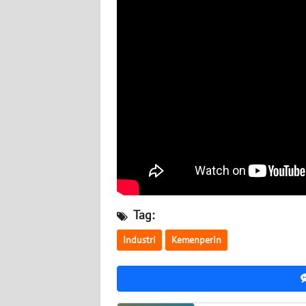
NUSANTARA
WN
JOGJA
WN
JATIM
WN
BALI
WN
KALBAR
Tag:
Industri
Kemenperin
WN
KALTENG
WN