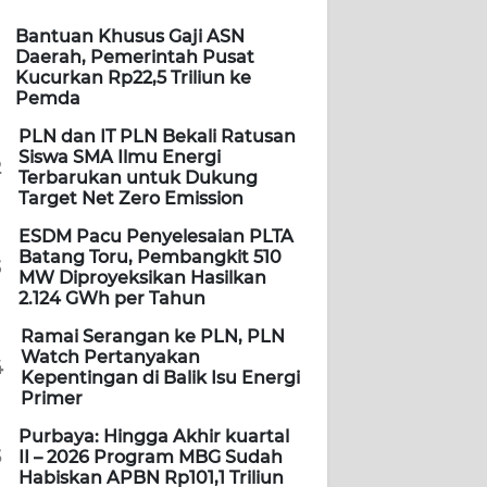
Bantuan Khusus Gaji ASN
Daerah, Pemerintah Pusat
Kucurkan Rp22,5 Triliun ke
Pemda
PLN dan IT PLN Bekali Ratusan
Siswa SMA Ilmu Energi
2
Terbarukan untuk Dukung
Target Net Zero Emission
ESDM Pacu Penyelesaian PLTA
Batang Toru, Pembangkit 510
3
MW Diproyeksikan Hasilkan
2.124 GWh per Tahun
Ramai Serangan ke PLN, PLN
Watch Pertanyakan
4
Kepentingan di Balik Isu Energi
Primer
Purbaya: Hingga Akhir kuartal
5
II – 2026 Program MBG Sudah
Habiskan APBN Rp101,1 Triliun