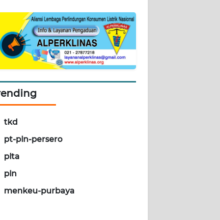
rending
tkd
pt-pln-persero
plta
pln
menkeu-purbaya