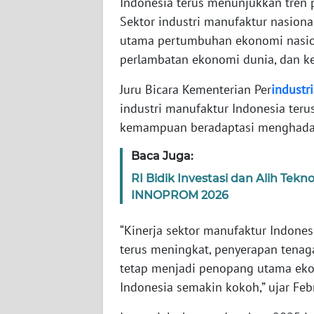
Indonesia terus menunjukkan tren p
Sektor industri manufaktur nasional 
WN
utama pertumbuhan ekonomi nasiona
NTT
perlambatan ekonomi dunia, dan ket
WN
Juru Bicara Kementerian Per
industri
KEPRI
industri manufaktur Indonesia teru
kemampuan beradaptasi menghadap
WN
PAPUA
Baca Juga:
RI Bidik Investasi dan Alih Tek
WN
INNOPROM 2026
PAPUA
BARAT
“Kinerja sektor manufaktur Indones
terus meningkat, penyerapan tenag
WN
tetap menjadi penopang utama ekono
RIAU
Indonesia semakin kokoh,” ujar Febri
WN