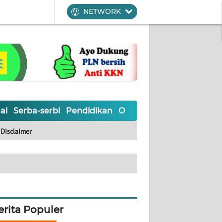
NETWORK
al
Serba-serbi
Pendidikan
Olahraga
Opini
Editoria
Disclaimer
erita Populer