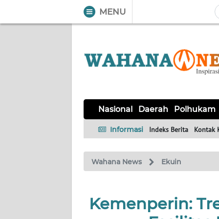
MENU
WAHANA
Tutup
TV
NASIONAL
DAERAH
POLHUKAM
KRIMINAL
EKUIN
SAINS-
KESEHATAN
INTERNASIONAL
Nasional
Daerah
Polhukam
TEKNO
Informasi
Indeks Berita
Kontak 
SERBA-
PENDIDIKAN
OLAHRAGA
OPINI
SERBI
Wahana News
Ekuin
EDITORIAL
Kemenperin: Tr
Informasi