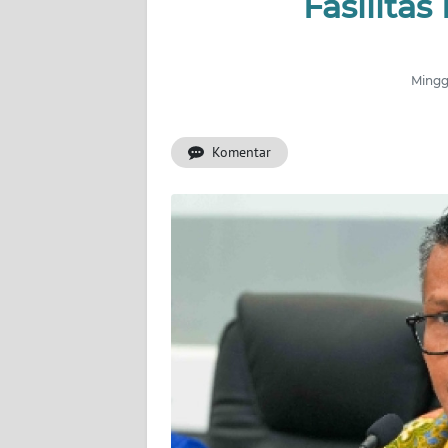
Fasilitas
INDEKS
BERITA
Minggu
KONTAK
KAMI
Komentar
INFO
IKLAN
TENTANG
KAMI
PEDOMAN
MEDIA
SIBER
REDAKSI