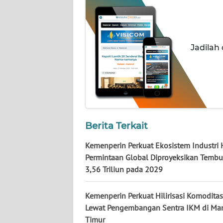
KALTARA
WN
KALSEL
Jadilah
WN
KALTIM
WN
SULSEL
Berita Terkait
WN
Kemenperin Perkuat Ekosistem Industri H
GORONTALO
Permintaan Global Diproyeksikan Temb
3,56 Triliun pada 2029
WN
SULUT
Kemenperin Perkuat Hilirisasi Komoditas
Lewat Pengembangan Sentra IKM di Ma
WN
Timur
MALUKU