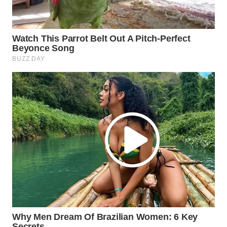
WAHANA
SPORT
WAHANA
UMKM
WAHANA
SELEB
WAHANA
PERSONA
WAHANA
OTOMOTIF
WAHANA
HEALTH