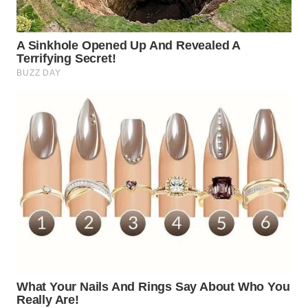
WN
INDRAMAYU
WN
KUNINGAN
WN
MAJALENGKA
WN
SUBANG
WN
SUKABUMI
WN
PURWAKARTA