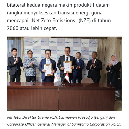
bilateral kedua negara makin produktif dalam
WN
BANTEN
rangka menyukseskan transisi energi guna
mencapai _Net Zero Emissions_ (NZE) di tahun
WN
2060 atau lebih cepat.
NTT
WN
KEPRI
WN
PAPUA
WN
PAPUA
BARAT
Ket foto: Direktur Utama PLN, Darmawan Prasodjo (tengah) dan
WN
RIAU
Corporate Officer, General Manager of Sumitomo Corporation, Koichi