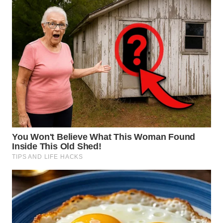
TAPANULI
TENGAH
WN DELI
SERDANG
WN
TEBING
TINGGI
WN
PAKPAK
WN
KARAWANG
WN
BEKASI