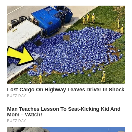
WN
NATUNA
WN
BINTAN
WN
MANDALIKA
WN
LIKUPANG
WN
LABUANBAJO
WN
BORNEO