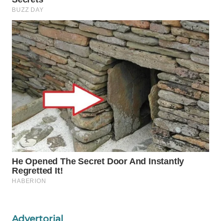
WAHANA
DESA
WISATA
LAPAK
WAHANA
Wahana
Network
KONSUMEN
LISTRIK
MASYARAKAT
KELISTRIKAN
WALINKI
ID
Advertorial