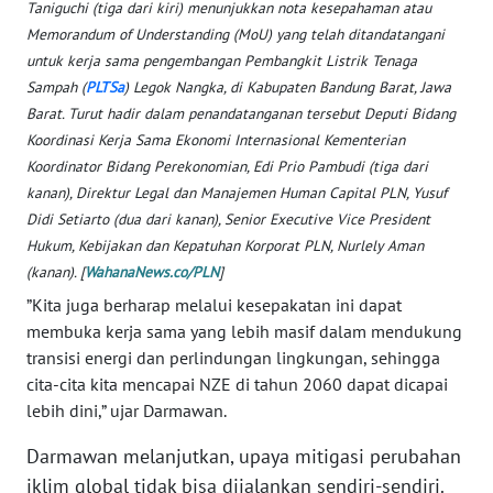
Taniguchi (tiga dari kiri) menunjukkan nota kesepahaman atau
Memorandum of Understanding (MoU) yang telah ditandatangani
WN
SERAMBI
untuk kerja sama pengembangan Pembangkit Listrik Tenaga
Sampah (
PLTSa
) Legok Nangka, di Kabupaten Bandung Barat, Jawa
Barat. Turut hadir dalam penandatanganan tersebut Deputi Bidang
WN
Koordinasi Kerja Sama Ekonomi Internasional Kementerian
JAMBI
Koordinator Bidang Perekonomian, Edi Prio Pambudi (tiga dari
kanan), Direktur Legal dan Manajemen Human Capital PLN, Yusuf
WN
Didi Setiarto (dua dari kanan), Senior Executive Vice President
SULTRA
Hukum, Kebijakan dan Kepatuhan Korporat PLN, Nurlely Aman
(kanan). [
WahanaNews.co/PLN
]
WN
”Kita juga berharap melalui kesepakatan ini dapat
NTB
membuka kerja sama yang lebih masif dalam mendukung
transisi energi dan perlindungan lingkungan, sehingga
WN
cita-cita kita mencapai NZE di tahun 2060 dapat dicapai
SULTENG
lebih dini,” ujar Darmawan.
WN
Darmawan melanjutkan, upaya mitigasi perubahan
SULBAR
iklim global tidak bisa dijalankan sendiri-sendiri.