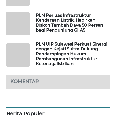
SIBARAGAS
NEWS
PLN Perluas Infrastruktur
Kendaraan Listrik, Hadirkan
Diskon Tambah Daya 50 Persen
METRO
bagi Pengunjung GIIAS
SIANTAR
NEWS
PLN UIP Sulawesi Perkuat Sinergi
dengan Kejati Sultra Dukung
METRO
Pendampingan Hukum
MEDAN
Pembangunan Infrastruktur
NEWS
Ketenagalistrikan
METRO
KOMENTAR
JAKARTA
NEWS
KRT
NEWS
Berita Populer