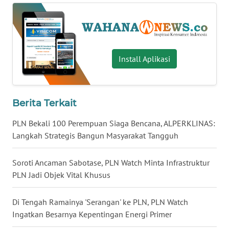
WN
MALUKU
WN
MALUT
Install Aplikasi
WN
DAIRI
Berita Terkait
WN
PLN Bekali 100 Perempuan Siaga Bencana, ALPERKLINAS:
DANAU
Langkah Strategis Bangun Masyarakat Tangguh
TOBA
Soroti Ancaman Sabotase, PLN Watch Minta Infrastruktur
WN
PLN Jadi Objek Vital Khusus
NIAS
Di Tengah Ramainya 'Serangan' ke PLN, PLN Watch
WN
Ingatkan Besarnya Kepentingan Energi Primer
LANGKAT