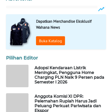
MAWAKA
ID
Dapatkan Merchandise Eksklusif
Wahana News
MARTABAT
NET
Buka Katalog
PLN
WATCH
Pilihan Editor
MKLI
Adopsi Kendaraan Listrik
Meningkat, Pengguna Home
Charging PLN Naik 9 Persen pada
LPKKI
Semester I 2026
LKKI
Anggota Komisi XI DPR:
Pelemahan Rupiah Harus Jadi
KOPEKLIN
Peluang Perkuat Pariwisata dan
Ekspor