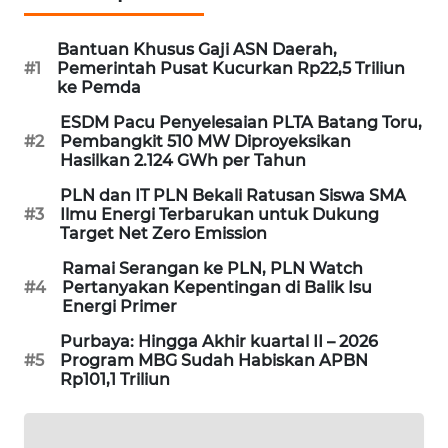
KARING
NEWS
Bantuan Khusus Gaji ASN Daerah,
#1
Pemerintah Pusat Kucurkan Rp22,5 Triliun
JURNAL
ke Pemda
MARITIM
ESDM Pacu Penyelesaian PLTA Batang Toru,
#2
Pembangkit 510 MW Diproyeksikan
Hasilkan 2.124 GWh per Tahun
HUMBANG
NEWS
PLN dan IT PLN Bekali Ratusan Siswa SMA
#3
Ilmu Energi Terbarukan untuk Dukung
Target Net Zero Emission
GARONGGANG
NEWS
Ramai Serangan ke PLN, PLN Watch
#4
Pertanyakan Kepentingan di Balik Isu
Energi Primer
FISUELRI
ID
Purbaya: Hingga Akhir kuartal II – 2026
#5
Program MBG Sudah Habiskan APBN
Rp101,1 Triliun
ENERGI
NEWS