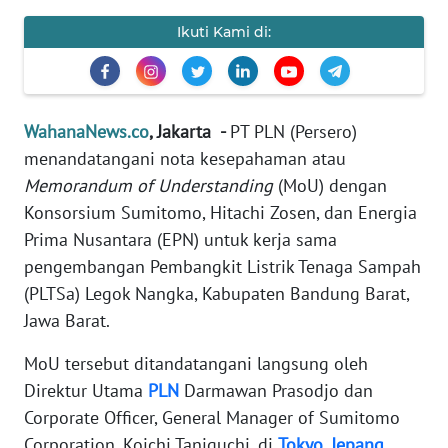
Informasi
Ikuti Kami di:
INDEKS
BERITA
KONTAK
WahanaNews.co
, Jakarta -
PT PLN (Persero)
KAMI
menandatangani nota kesepahaman atau
Memorandum of Understanding
(MoU) dengan
INFO
Konsorsium Sumitomo, Hitachi Zosen, dan Energia
IKLAN
Prima Nusantara (EPN) untuk kerja sama
pengembangan Pembangkit Listrik Tenaga Sampah
TENTANG
(PLTSa) Legok Nangka, Kabupaten Bandung Barat,
KAMI
Jawa Barat.
PEDOMAN
MoU tersebut ditandatangani langsung oleh
MEDIA
Direktur Utama
PLN
Darmawan Prasodjo dan
SIBER
Corporate Officer, General Manager of Sumitomo
REDAKSI
Corporation, Koichi Taniguchi, di
Tokyo
,
Jepang