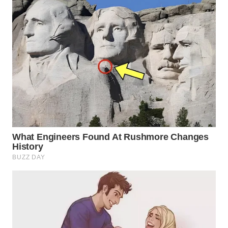
Wahana
Media
Group
WAHANA
NEWS
WAHANA
TANI
WAHANA
ADVOKAT
WAHANA
INFRASTRUKTUR
WAHANA
KONSUMEN