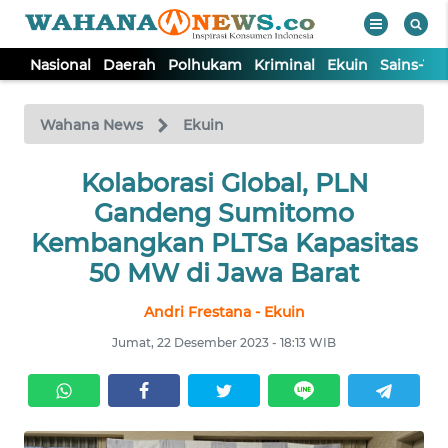
Nasional
Daerah
Polhukam
Kriminal
Ekuin
Sains-Te
WAHANA
Tutup
TV
Wahana News
Ekuin
NASIONAL
Kolaborasi Global, PLN
Gandeng Sumitomo
DAERAH
Kembangkan PLTSa Kapasitas
50 MW di Jawa Barat
POLHUKAM
Andri Frestana - Ekuin
Jumat, 22 Desember 2023 - 18:13 WIB
KRIMINAL
EKUIN