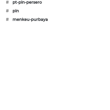
SONYA
#
pt-pln-persero
ASA
#
pln
NEWS
#
menkeu-purbaya