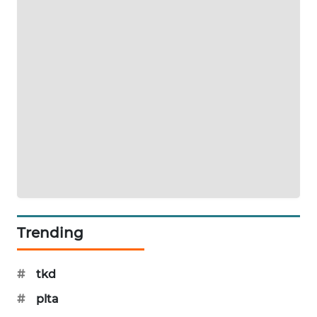
CILEUNGSI
NEWS
BERKAT
NEWS
BERAMPU
NEWS
ANUGERAH
NEWS
AKHLAK
ID
Trending
PERAPKI
#
tkd
NEWS
#
plta