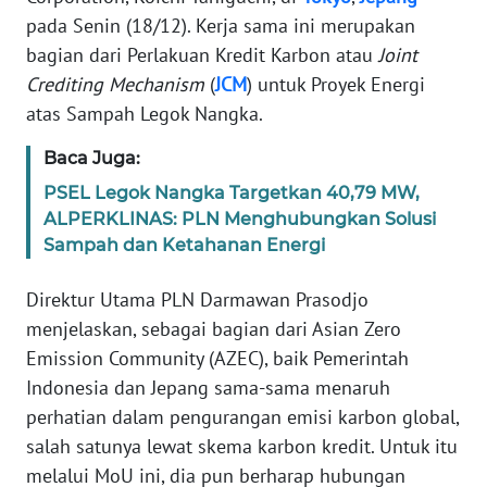
pada Senin (18/12). Kerja sama ini merupakan
KARIR
bagian dari Perlakuan Kredit Karbon atau
Joint
Crediting Mechanism
(
JCM
) untuk Proyek Energi
DISCLAIMER
atas Sampah Legok Nangka.
Baca Juga:
Wahana
News
PSEL Legok Nangka Targetkan 40,79 MW,
Regional
ALPERKLINAS: PLN Menghubungkan Solusi
Sampah dan Ketahanan Energi
WN
SUMUT
Direktur Utama PLN Darmawan Prasodjo
menjelaskan, sebagai bagian dari Asian Zero
WN
Emission Community (AZEC), baik Pemerintah
JAKARTA
Indonesia dan Jepang sama-sama menaruh
perhatian dalam pengurangan emisi karbon global,
WN
salah satunya lewat skema karbon kredit. Untuk itu
JABAR
melalui MoU ini, dia pun berharap hubungan