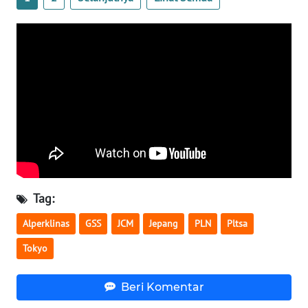
WN
KALTARA
WN
KALSEL
WN
KALTIM
WN
SULSEL
Tag:
WN
Alperklinas
GSS
JCM
Jepang
PLN
Pltsa
GORONTALO
Tokyo
WN
SULUT
Beri Komentar