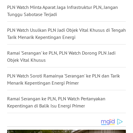
PLN Watch Minta Aparat Jaga Infrastruktur PLN, Jangan
WN
Tunggu Sabotase Terjadi
TAPANULI
SELATAN
PLN Watch Usulkan PLN Jadi Objek Vital Khusus di Tengah
Tarik Menarik Kepentingan Energi
WN
TANJUNG
LESUNG
Ramai 'Serangan' ke PLN, PLN Watch Dorong PLN Jadi
Objek Vital Khusus
WN
KARO
PLN Watch Soroti Ramainya 'Serangan' ke PLN dan Tarik
Menarik Kepentingan Energi Primer
WN
SIMALUNGUN
Ramai Serangan ke PLN, PLN Watch Pertanyakan
Kepentingan di Balik Isu Energi Primer
WN
LABUHANBATU
WN