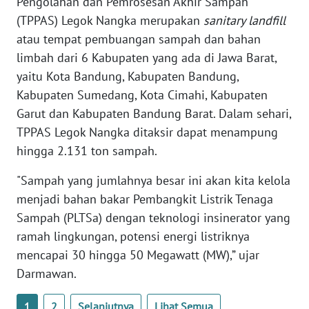
Pengolahan dan Pemrosesan Akhir Sampah
WN
(TPPAS) Legok Nangka merupakan
sanitary landfill
NUSANTARA
atau tempat pembuangan sampah dan bahan
limbah dari 6 Kabupaten yang ada di Jawa Barat,
WN
yaitu Kota Bandung, Kabupaten Bandung,
JOGJA
Kabupaten Sumedang, Kota Cimahi, Kabupaten
Garut dan Kabupaten Bandung Barat. Dalam sehari,
WN
TPPAS Legok Nangka ditaksir dapat menampung
JATIM
hingga 2.131 ton sampah.
WN
"Sampah yang jumlahnya besar ini akan kita kelola
BALI
menjadi bahan bakar Pembangkit Listrik Tenaga
Sampah (PLTSa) dengan teknologi insinerator yang
WN
ramah lingkungan, potensi energi listriknya
KALBAR
mencapai 30 hingga 50 Megawatt (MW),” ujar
Darmawan.
WN
KALTENG
1
2
Selanjutnya
Lihat Semua