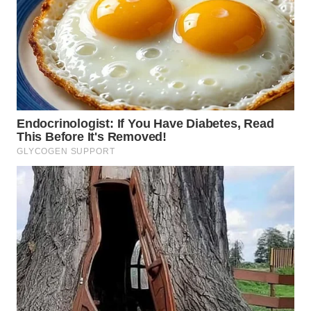
WN
BOGOR
WN
DEPOK
WN
TAPANULI
UTARA
WN
SAMOSIR
WN
PADANG
LAWAS