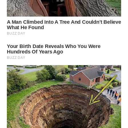
WN
SUMEDANG
WN
CIANJUR
WN
KEPULAUAN
SERIBU
WN
TANGERANG
WN
BINJAI
WN
CIREBON