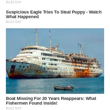
WN
PRIANGAN
TIMUR
WN
SEMARANG
WN
SOLO
WN
BOROBUDUR
WN
MADURA
WN
SURABAYA