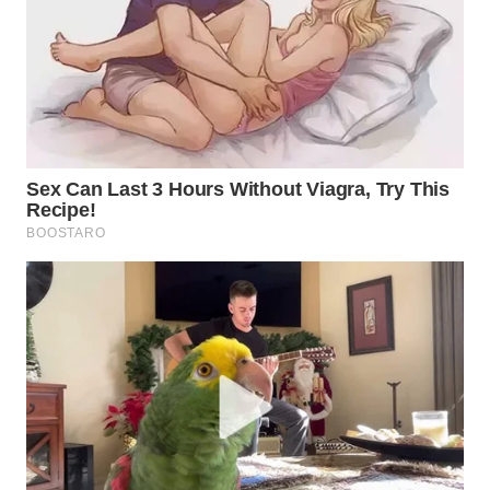
WAHANA
LISTRIK
WAHANA
TRAVEL
WAHANA
TV
WAHANANEWS
ID
WAHANANEWS
CO ID
WAHANANEWS
NET