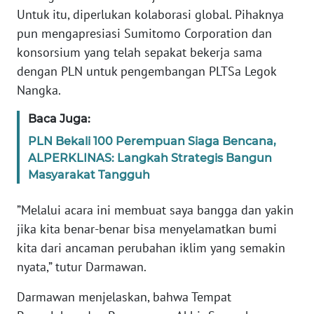
Untuk itu, diperlukan kolaborasi global. Pihaknya
WN
pun mengapresiasi Sumitomo Corporation dan
BABEL
konsorsium yang telah sepakat bekerja sama
dengan PLN untuk pengembangan PLTSa Legok
WN
SUMBAR
Nangka.
Baca Juga:
WN
SUMSEL
PLN Bekali 100 Perempuan Siaga Bencana,
ALPERKLINAS: Langkah Strategis Bangun
Masyarakat Tangguh
WN
BENGKULU
”Melalui acara ini membuat saya bangga dan yakin
jika kita benar-benar bisa menyelamatkan bumi
WN
LAMPUNG
kita dari ancaman perubahan iklim yang semakin
nyata,” tutur Darmawan.
WN
JATENG
Darmawan menjelaskan, bahwa Tempat